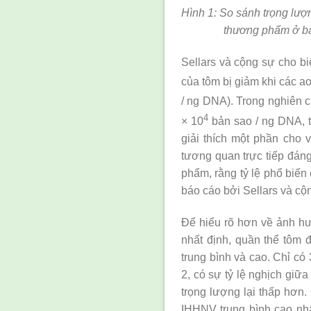
Hình 1: So sánh trọng lượn
thương phẩm ở ba
Sellars và cộng sự cho biế
của tôm bị giảm khi các 
/ ng DNA). Trong nghiên 
4
× 10
bản sao / ng DNA, t
giải thích một phần cho
tương quan trực tiếp đán
phẩm, rằng tỷ lệ phổ biến
báo cáo bởi Sellars và cộ
Để hiểu rõ hơn về ảnh h
nhất định, quần thể tôm
trung bình và cao. Chỉ có
2, có sự tỷ lệ nghịch giữ
trọng lượng lại thấp hơn
IHHNV trung bình cao nh