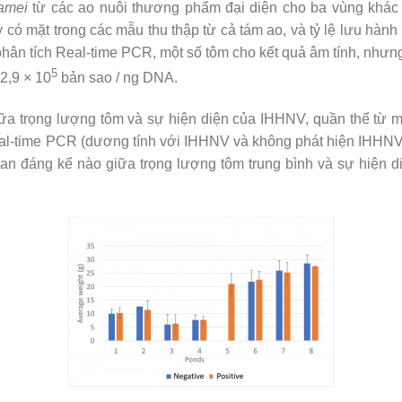
amei
từ các ao nuôi thương phẩm đại diện cho ba vùng khá
 có mặt trong các mẫu thu thập từ cả tám ao, và tỷ lệ lưu hàn
hân tích Real-time PCR, một số tôm cho kết quả âm tính, nhưn
5
2,9 × 10
bản sao / ng DNA.
giữa trọng lượng tôm và sự hiện diện của IHHNV, quần thể từ 
al-time PCR (dương tính với IHHNV và không phát hiện IHHNV)
an đáng kể nào giữa trọng lượng tôm trung bình và sự hiện 