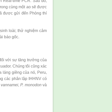
h Real-time PCR. Sau đó,
 trong cùng một ao sẽ được
đã được gửi đến Phòng thí
t sinh loài; thử nghiệm cảm
ài báo gốc.
đối với sự tăng trưởng của
uador. Chúng tôi cũng xác
 láng giềng của nó, Peru,
ụng các phân lập IHHNV có
. vannamei, P. monodon
và