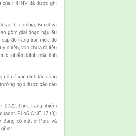
à B) của IHHNV đã được ghi
ras, Colombia, Brazil và
bao gồm giai đoạn hậu ấu
cấp độ trang trại, mức độ
uy nhiên, vẫn chưa rõ liệu
tôm bị nhiễm bệnh mãn tính
g đủ để xác định tác động
25 trường hợp được báo cáo
sự, 2022. Thực trạng nhiễm
Ecuador. PLoS ONE 17 (8):
V đang có mặt ở Peru và
o gồm: