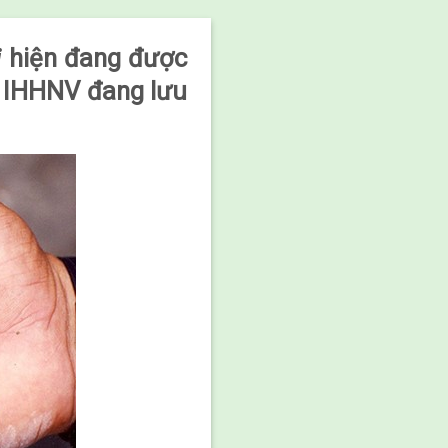
i
hiện đang được
n IHHNV đang lưu