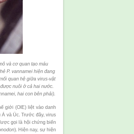
 mô và cơ quan tạo máu
thẻ P. vannamei hiện đang
ối quan hệ giữa virus-vật
 được nuôi ở cả hai nước.
vannamei, hai con bên phải).
 giới (OIE) liệt vào danh
 Á và Úc. Trước đây, virus
được gọi là hội chứng biến
onodon
). Hiện nay, sự hiện