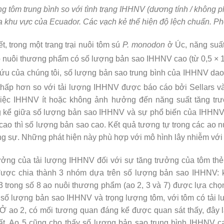
g tôm trung bình so với tình trạng IHHNV (dương tính / không p
 khu vực của Ecuador. Các vạch kẻ thể hiện độ lệch chuẩn. Ph
t, trong một trang trại nuôi tôm sú
P. monodon
ở Úc, năng suất
ao nuôi thương phẩm có số lượng bản sao IHHNV cao (từ 0,5 × 
cứu của chúng tôi, số lượng bản sao trung bình của IHHNV dao
hấp hơn so với tải lượng IHHNV được báo cáo bởi Sellars và
 việc IHHNV ít hoặc không ảnh hưởng đến năng suất tăng tr
g kể giữa số lượng bản sao IHHNV và sự phổ biến của IHHNV
 cao thì số lượng bản sao cao. Kết quả tương tự trong các a
ng sự. Những phát hiện này phù hợp với mô hình lây nhiễm với 
ưởng của tải lượng IHHNV đối với sự tăng trưởng của tôm th
 được chia thành 3 nhóm dựa trên số lượng bản sao IHHNV: k
 3 trong số 8 ao nuôi thương phẩm (ao 2, 3 và 7) được lựa chọ
a số lượng bản sao IHHNV và trọng lượng tôm, với tôm có tải
. Ở ao 2, có mối tương quan đáng kể được quan sát thấy, đây 
ất. Ao 5 cũng cho thấy số lượng bản sao trung bình IHHNV 