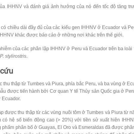
của IHHNV và đánh giá ảnh hưởng của nó đến tốc độ tăng tr
en có chiều dài đầy đủ của các kiểu gen IHHNV ở Ecuador và Pe
IHHNV khác được báo cáo ở những nơi khác trên thế giới.
 nhiễm của các phân lập IHHNV ở Peru và Ecuador trên ba loà
P. stylirostris
.
 cứu
hu thập từ Tumbes và Piura, phía bắc Peru, và ba vùng ở Ecu
mẫu được tiến hành bởi Cơ quan Y tế Thủy sản Quốc gia ở Pe
ở Ecuador.
 được thu thập từ các vùng nuôi tôm ở Tumbes và Piura từ 
 có hệ số biến động cao (> 20%) với tiền sử xuất hiện IH
 phẩm phân bố ở Guayas, El Oro và Esmeraldas đã được phân 