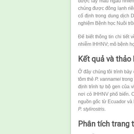
được lấy mẫu ngẫu nhiên
chúng được đông lạnh riên
cố định trong dung dịch 
nghiệm Bệnh học Nuôi trồ
Để biết thông tin chi tiết
nhiễm IHHNV; mô bệnh học v
Kết quả và thảo 
Ở đây chúng tôi trình bày
tôm thẻ
P. vannamei
trong
định trình tự bộ gen của v
nơi có IHHNV phổ biến. C
nguồn gốc từ Ecuador và 
P. stylirostris
.
Phân tích trang t