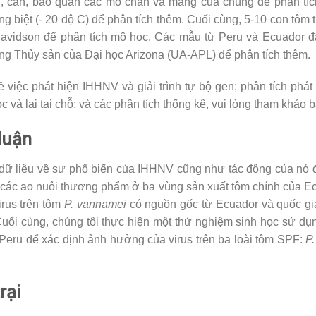
, cân, bảo quản các mô chân và mang của chúng để phân tíc
g biệt (- 20 độ C) để phân tích thêm. Cuối cùng, 5-10 con tôm
Davidson để phân tích mô học. Các mẫu từ Peru và Ecuador 
ng Thủy sản của Đại học Arizona (UA-APL) để phân tích thêm.
 về việc phát hiện IHHNV và giải trình tự bộ gen; phân tích phá
à lai tại chỗ; và các phân tích thống kê, vui lòng tham khảo b
luận
 dữ liệu về sự phổ biến của IHHNV cũng như tác động của nó 
 các ao nuôi thương phẩm ở ba vùng sản xuất tôm chính của Ec
irus trên tôm
P. vannamei
có nguồn gốc từ Ecuador và quốc gia
uối cùng, chúng tôi thực hiện một thử nghiệm sinh học sử d
Peru để xác định ảnh hưởng của virus trên ba loài tôm SPF:
P
rại