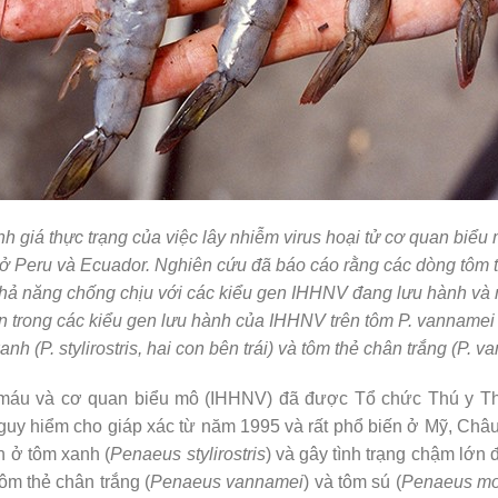
h giá thực trạng của việc lây nhiễm virus hoại tử cơ quan biểu
ở Peru và Ecuador. Nghiên cứu đã báo cáo rằng các dòng tôm 
hả năng chống chịu với các kiểu gen IHHNV đang lưu hành và m
ển trong các kiểu gen lưu hành của IHHNV trên tôm P. vannamei
nh (P. stylirostris, hai con bên trái) và tôm thẻ chân trắng (P. 
 máu và cơ quan biểu mô (IHHNV) đã được Tổ chức Thú y Thế
uy hiểm cho giáp xác từ năm 1995 và rất phổ biến ở Mỹ, Châu
ớn ở tôm xanh (
Penaeus stylirostris
) và gây tình trạng chậm lớn 
ôm thẻ chân trắng (
Penaeus vannamei
) và tôm sú (
Penaeus m