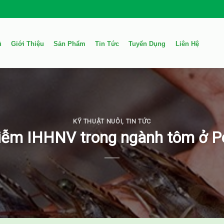
ủ
Giới Thiệu
Sản Phẩm
Tin Tức
Tuyển Dụng
Liên Hệ
KỸ THUẬT NUÔI
,
TIN TỨC
iễm IHHNV trong ngành tôm ở P