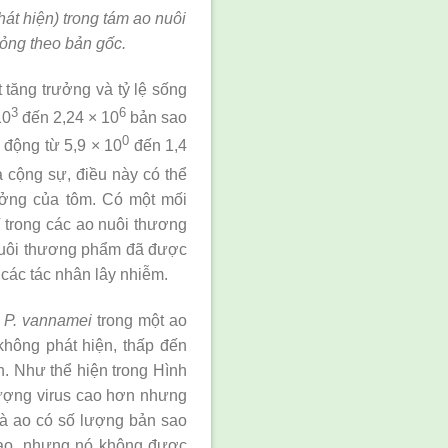
hát hiện) trong tám ao nuôi
ỏng theo bản gốc.
 tăng trưởng và tỷ lệ sống
3
6
10
đến 2,24 × 10
bản sao
0
 động từ 5,9 × 10
đến 1,4
 cộng sự, điều này có thể
ưởng của tôm. Có một mối
 trong các ao nuôi thương
o nuôi thương phẩm đã được
các tác nhân lây nhiễm.
ẻ
P. vannamei
trong một ao
hông phát hiện, thấp đến
n. Như thể hiện trong Hình
 lượng virus cao hơn nhưng
là ao có số lượng bản sao
cao, nhưng nó không được