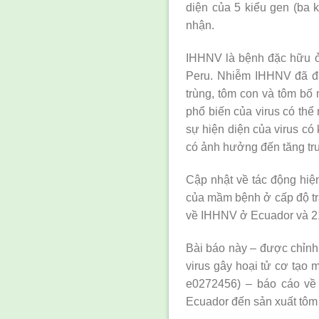
diện của 5 kiểu gen (ba k
nhận.
IHHNV là bệnh đặc hữu ở
Peru. Nhiễm IHHNV đã đ
trùng, tôm con và tôm bố
phổ biến của virus có thể
sự hiện diện của virus có
có ảnh hưởng đến tăng trư
Cập nhật về tác động hiệ
của mầm bệnh ở cấp độ tra
về IHHNV ở Ecuador và 21
Bài báo này – được chỉnh 
virus gây hoại tử cơ tạo
e0272456) – báo cáo về
Ecuador đến sản xuất tôm