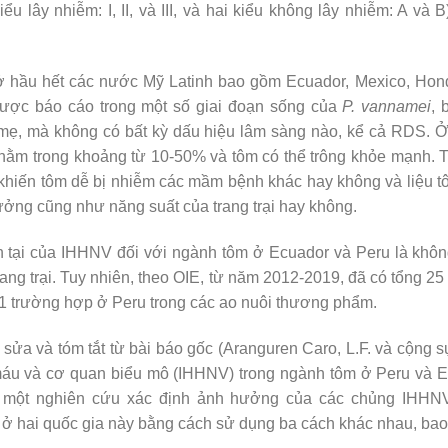
iểu lây nhiễm: I, II, và III, và hai kiểu không lây nhiễm: A v
 hầu hết các nước Mỹ Latinh bao gồm Ecuador, Mexico, Hondu
ược báo cáo trong một số giai đoạn sống của
P. vannamei
, 
 mẹ, mà không có bất kỳ dấu hiệu lâm sàng nào, kể cả RDS. Ở 
 nằm trong khoảng từ 10-50% và tôm có thể trông khỏe mạnh. T
 khiến tôm dễ bị nhiễm các mầm bệnh khác hay không và liệu 
ởng cũng như năng suất của trang trại hay không.
n tại của IHHNV đối với ngành tôm ở Ecuador và Peru là khôn
ng trại. Tuy nhiên, theo OIE, từ năm 2012-2019, đã có tổng 
 trường hợp ở Peru trong các ao nuôi thương phẩm.
sửa và tóm tắt từ bài báo gốc (Aranguren Caro, L.F. và cộng 
 máu và cơ quan biểu mô (IHHNV) trong ngành tôm ở Peru và 
 một nghiên cứu xác định ảnh hưởng của các chủng IHHN
 ở hai quốc gia này bằng cách sử dụng ba cách khác nhau, ba