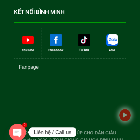
Cá Rô Phi
Toàn Đực
KẾT NỐI BÌNH MINH
Fanpage
2
Liên hệ / Call us
GIỐNG TỐT TÔM TO - GIÚP CHO DÂN GIÀU
Copyright 2026 ©
TOM GIONG GIA HOA BINH MINH