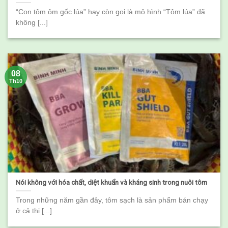
“Con tôm ôm gốc lúa” hay còn gọi là mô hình “Tôm lúa” đã
không [...]
08
Th10
Nói không với hóa chất, diệt khuẩn và kháng sinh trong nuôi tôm
Trong những năm gần đây, tôm sạch là sản phẩm bán chạy
ở cả thị [...]