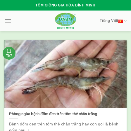
Skip
TÔM GIỐNG GIA HÓA BÌNH MINH
to
content
Tiếng Việt
11
Th7
Phòng ngừa bệnh đốm đen trên tôm thẻ chân trắng
Bệnh đốm đen trên tôm thẻ chân trắng hay còn gọi là bệnh
đốm nâu, [...]