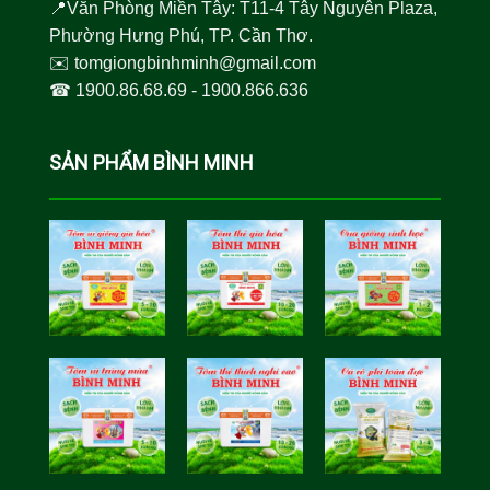
📍Văn Phòng Miền Tây: T11-4 Tây Nguyên Plaza,
Phường Hưng Phú, TP. Cần Thơ.
✉️
tomgiongbinhminh@gmail.com
☎︎
1900.86.68.69
-
1900.866.636
SẢN PHẨM BÌNH MINH
Tôm Sú Gia
Cua Sinh
Hóa Bình
Học Bình
Minh
Minh