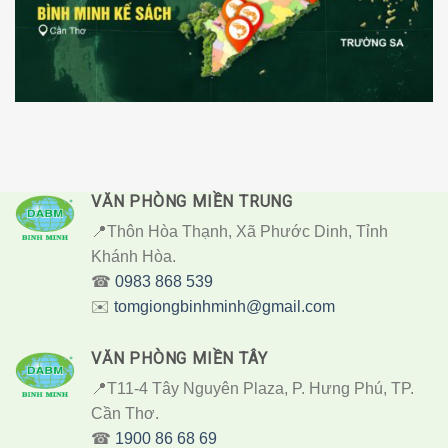
Hệ Thống Khu Sản Xuất và Trại Giống Bình Minh
VĂN PHÒNG MIỀN TRUNG
📍Thôn Hòa Thạnh, Xã Phước Dinh, Tỉnh
Khánh Hòa.
☎︎
0983 868 539
✉️
tomgiongbinhminh@gmail.com
VĂN PHÒNG MIỀN TÂY
📍T11-4 Tây Nguyên Plaza, P. Hưng Phú, TP.
Cần Thơ.
☎︎
1900 86 68 69