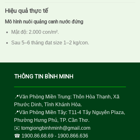
Hiệu quả thực tế
Mô hình nuôi quảng canh nước đứng
Mật độ: 2.000 con/m².
Sau 5–6 tháng đạt size 1–2 kg/con.
THÔNG TIN BÌNH MINH
📍Văn Phòng Miền Trung: Thôn Hòa Thạnh, Xã
Phước Dinh, Tỉnh Khánh Hòa.
📍Văn Phòng Miền Tây: T11-4 Tây Nguyên Plaza,
Phường Hưng Phú, TP. Cần Thơ.
✉️
tomgiongbinhminh@gmail.com
☎︎
1900.86.68.69
-
1900.866.636