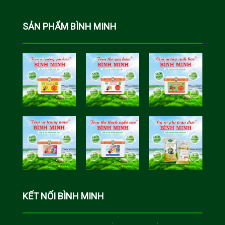
SẢN PHẨM BÌNH MINH
Tôm Sú Gia
Cua Sinh
Hóa Bình
Học Bình
Minh
Minh
Cá Rô Phi
Toàn Đực
KẾT NỐI BÌNH MINH