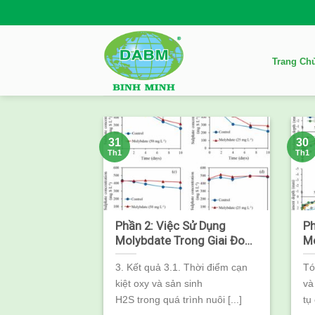
Skip
to
content
Trang Ch
31
30
Th1
Th1
Phần 2: Việc Sử Dụng
Ph
Molybdate Trong Giai Đoạn
Mo
Đầu Phát Triển Của Tôm
Đầ
3. Kết quả 3.1. Thời điểm cạn
Tó
Có Tác Dụng Ức Chế Sự
C
kiệt oxy và sản sinh
và
Hình Thành Sunfua Ở Đáy
Hì
Ao Tôm
A
H2S trong quá trình nuôi [...]
tụ 