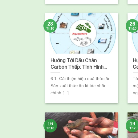
28
26
Th10
Th10
Hướng Tới Dấu Chân
Hư
Carbon Thấp: Tình Hình
Ca
Hiện Tại Và Triển Vọng Cho
Hi
6.1. Cải thiện hiệu quả thức ăn
Tó
Nuôi Trồng Thủy Sản Phần
Nu
Sản xuất thức ăn là tác nhân
mộ
2
1
chính [...]
ng
16
19
Th10
Th7