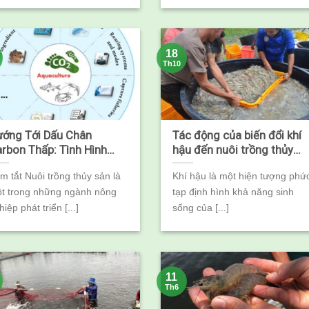
18
Th10
ớng Tới Dấu Chân
Tác động của biến đổi khí
rbon Thấp: Tình Hình
hậu đến nuôi trồng thủy
ện Tại Và Triển Vọng Cho
sản
m tắt Nuôi trồng thủy sản là
Khí hậu là một hiện tượng phứ
ôi Trồng Thủy Sản Phần
t trong những ngành nông
tạp định hình khả năng sinh
hiệp phát triển [...]
sống của [...]
11
Th6