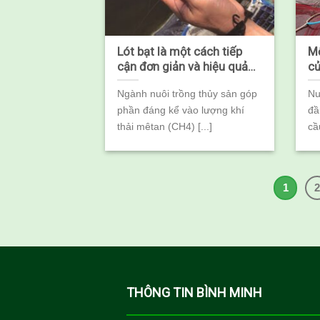
Lót bạt là một cách tiếp
Mộ
cận đơn giản và hiệu quả
củ
để giảm phát thải CH4 và
Ngành nuôi trồng thủy sản góp
Nu
N2O từ ao nuôi trồng thủy
phần đáng kể vào lượng khí
đầ
sản
thải mêtan (CH4) [...]
cầ
1
THÔNG TIN BÌNH MINH