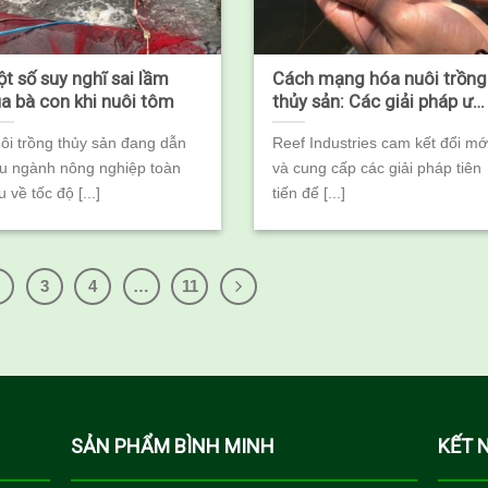
t số suy nghĩ sai lầm
Cách mạng hóa nuôi trồng
a bà con khi nuôi tôm
thủy sản: Các giải pháp ưu
việt về tấm lót trại giống,
ôi trồng thủy sản đang dẫn
Reef Industries cam kết đổi mớ
tấm lót bể và tấm che nhà
u ngành nông nghiệp toàn
và cung cấp các giải pháp tiên
kính của Reef Industries
u về tốc độ [...]
tiến để [...]
2
3
4
…
11
SẢN PHẨM BÌNH MINH
KẾT 