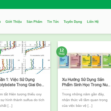
ủ
Giới Thiệu
Sản Phẩm
Tin Tức
Tuyển Dụng
Liên Hệ
12
Th11
ần 1: Việc Sử Dụng
Xu Hướng Sử Dụng Sản
lybdate Trong Giai Đoạn
Phẩm Sinh Học Trong Nuô
u Phát Triển Của Tôm
Trồng Thủy Sản – Bước
m tắt Hiện tượng thiếu oxy
Trong những năm gần đây,
ó Tác Dụng Ức Chế Sự
Tiến Mới Cho Ngành Nông
 sự hình thành sulfua do tích
nhận thức về tầm quan trọng
nh Thành Sunfua Ở Đáy
Nghiệp
o Tôm
chất [...]
của việc bảo vệ [...]