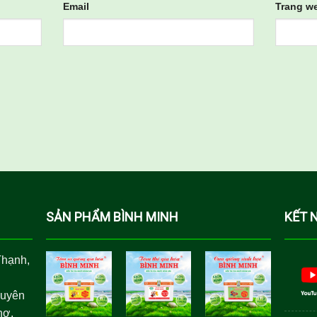
Email
Trang w
SẢN PHẨM BÌNH MINH
KẾT 
Thạnh,
guyên
hơ.