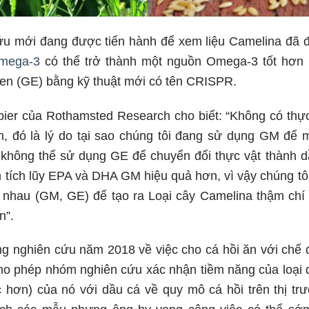
ứu mới đang được tiến hành để xem liệu Camelina đã 
mega-3
có thể trở thành một nguồn Omega-3 tốt hơn
en (GE) bằng kỹ thuật mới có tên CRISPR.
ier của Rothamsted Research cho biết: “Không có thực
, đó là lý do tại sao chúng tôi đang sử dụng GM để 
 không thể sử dụng GE để chuyển đổi thực vật thành 
nh tích lũy EPA và DHA GM hiệu quả hơn, vì vậy chúng tô
nhau (GM, GE) để tạo ra Loại cây Camelina thậm chí
n”.
ong nghiên cứu năm 2018 về việc cho cá hồi ăn với ch
ho phép nhóm nghiên cứu xác nhận tiềm năng của loại
hơn) của nó với dầu cá về quy mô cá hồi trên thị tr