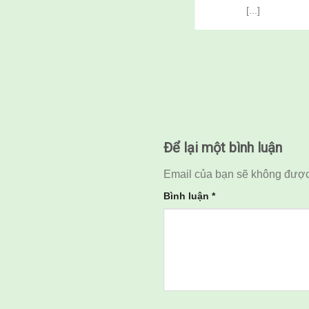
niloticus) Thông
[...]
Qua Cải Tạo Đất
Để lại một bình luận
Email của bạn sẽ không được 
Bình luận
*