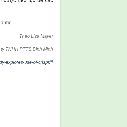
 được tiếp tục để các
antic.
Theo Liza Mayer
ng ty TNHH PTTS Bình Minh
y-explores-use-of-crispr/#