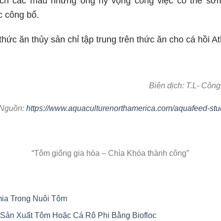
tích các mẫu nhưng ông hy vọng công việc có thể sớm
c công bố.
thức ăn thủy sản chỉ tập trung trên thức ăn cho cá hồi Atl
Biên dịch: T.L- Cô
Nguồn:
https://www.aquaculturenorthamerica.com/aquafeed-stud
“Tôm giống gia hóa – Chìa Khóa thành công”
mia Trong Nuôi Tôm
Sản Xuất Tôm Hoặc Cá Rô Phi Bằng Biofloc