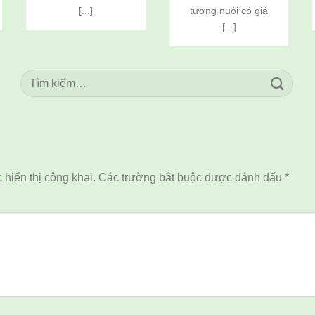
Tôm Sú
Tôm Sú
[...]
tượng nuôi có giá
(Penaeus
(Penaeus
[...]
monodon) Bảo
monodon) Bảo
Quản Lạnh
Quản Lạnh
hiển thị công khai.
Các trường bắt buộc được đánh dấu
*