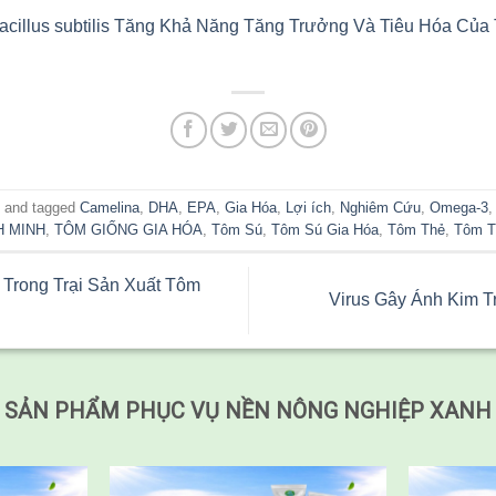
cillus subtilis Tăng Khả Năng Tăng Trưởng Và Tiêu Hóa Của
c
and tagged
Camelina
,
DHA
,
EPA
,
Gia Hóa
,
Lợi ích
,
Nghiêm Cứu
,
Omega-3
H MINH
,
TÔM GIỐNG GIA HÓA
,
Tôm Sú
,
Tôm Sú Gia Hóa
,
Tôm Thẻ
,
Tôm T
Trong Trại Sản Xuất Tôm
Virus Gây Ánh Kim 
SẢN PHẨM PHỤC VỤ NỀN NÔNG NGHIỆP XANH