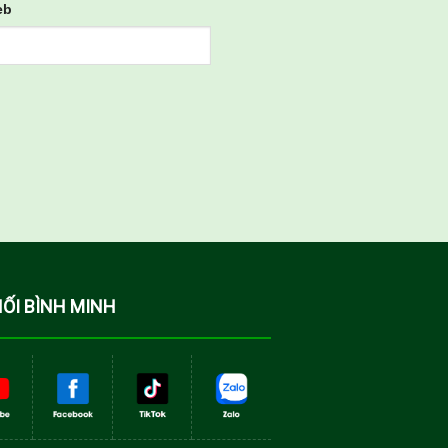
eb
NỐI BÌNH MINH