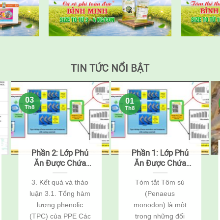
TIN TỨC NỔI BẬT
03
01
Th8
Th8
Phần 2: Lớp Phủ
Phần 1: Lớp Phủ
Ăn Được Chứa
Ăn Được Chứa
Chitosan, Nisin
Chitosan, Nisin
3. Kết quả và thảo
Tóm tắt Tôm sú
Và Chiết Xuất Vỏ
Và Chiết Xuất Vỏ
luận 3.1. Tổng hàm
(Penaeus
Khoai Tây Giúp
Khoai Tây Giúp
Kéo Dài Thời Hạn
Kéo Dài Thời Hạn
lượng phenolic
monodon) là một
Sử Dụng Của
Sử Dụng Của
(TPC) của PPE Các
trong những đối