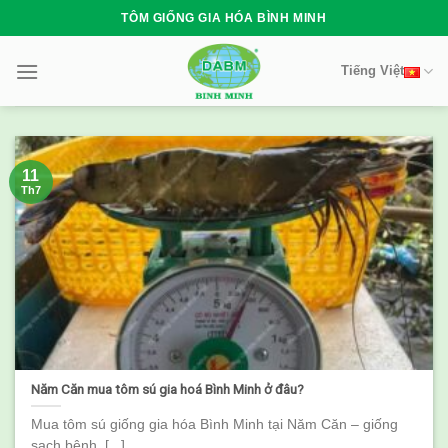
Skip
TÔM GIỐNG GIA HÓA BÌNH MINH
to
content
Tiếng Việt
11
Th7
Năm Căn mua tôm sú gia hoá Bình Minh ở đâu?
Mua tôm sú giống gia hóa Bình Minh tại Năm Căn – giống
sạch bệnh, [...]