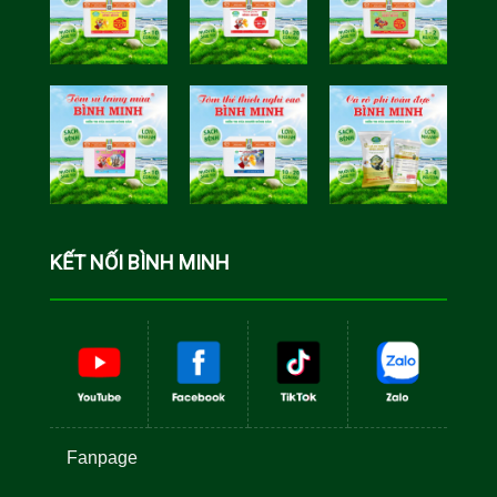
Tôm Sú Gia
Cua Sinh
Hóa Bình
Học Bình
Minh
Minh
Cá Rô Phi
Toàn Đực
KẾT NỐI BÌNH MINH
Fanpage