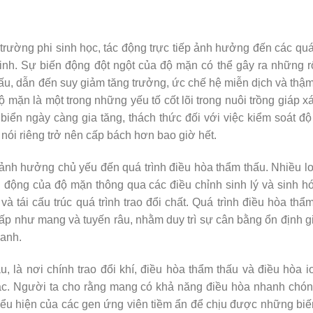
trường phi sinh học, tác động trực tiếp ảnh hưởng đến các quá
sinh. Sự biến động đột ngột của độ mặn có thể gây ra những r
hấu, dẫn đến suy giảm tăng trưởng, ức chế hệ miễn dịch và thậm 
ộ mặn là một trong những yếu tố cốt lõi trong nuôi trồng giáp x
 biển ngày càng gia tăng, thách thức đối với việc kiểm soát độ
 nói riêng trở nên cấp bách hơn bao giờ hết.
ảnh hưởng chủ yếu đến quá trình điều hòa thẩm thấu. Nhiều lo
n động của độ mặn thông qua các điều chỉnh sinh lý và sinh 
 và tái cấu trúc quá trình trao đổi chất. Quá trình điều hòa t
ấp như mang và tuyến râu, nhằm duy trì sự cân bằng ổn định g
uanh.
u, là nơi chính trao đổi khí, điều hòa thẩm thấu và điều hòa 
xác. Người ta cho rằng mang có khả năng điều hòa nhanh chó
iểu hiện của các gen ứng viên tiềm ẩn để chịu được những bi