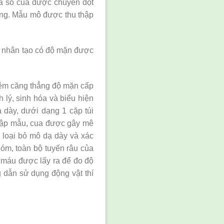
nửa số cua được chuyển đột
ứng. Mẫu mô được thu thập
ển nhân tạo có độ mặn được
hiệm căng thẳng độ mặn cấp
 lý, sinh hóa và biểu hiện
 dày, dưới dạng 1 cặp túi
thập mẫu, cua được gây mê
, loại bỏ mô dạ dày và xác
nhóm, toàn bộ tuyến râu của
à máu được lấy ra để đo độ
g dẫn sử dụng động vật thí