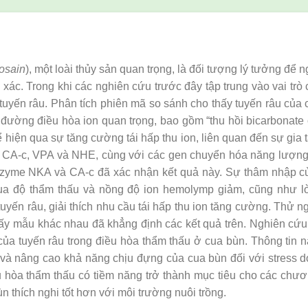
osain
), một loài thủy sản quan trọng, là đối tượng lý tưởng để
 xác. Trong khi các nghiên cứu trước đây tập trung vào vai tr
uyến râu. Phân tích phiên mã so sánh cho thấy tuyến râu của 
 đường điều hòa ion quan trọng, bao gồm “thu hồi bicarbonate
ể hiện qua sự tăng cường tái hấp thu ion, liên quan đến sự gia 
, CA-c, VPA và NHE, cùng với các gen chuyển hóa năng lượ
nzyme NKA và CA-c đã xác nhận kết quả này. Sự thâm nhập c
n qua độ thẩm thấu và nồng độ ion hemolymp giảm, cũng như
yến râu, giải thích nhu cầu tái hấp thu ion tăng cường. Thử 
 lấy mẫu khác nhau đã khẳng định các kết quả trên. Nghiên cứ
ò của tuyến râu trong điều hòa thẩm thấu ở cua bùn. Thông tin 
g và nâng cao khả năng chịu đựng của cua bùn đối với stress
 hòa thẩm thấu có tiềm năng trở thành mục tiêu cho các chươ
ùn thích nghi tốt hơn với môi trường nuôi trồng.