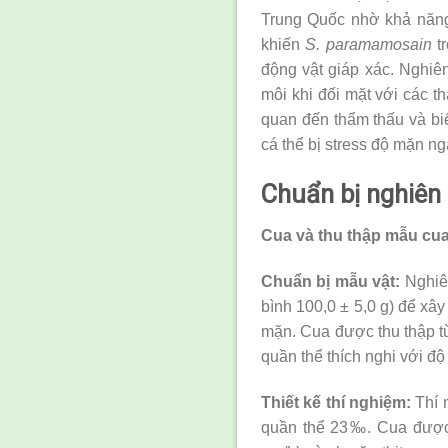
Trung Quốc nhờ khả năng 
khiến
S. paramamosain
tr
động vật giáp xác. Nghiên
môi khi đối mặt với các t
quan đến thẩm thấu và bi
cá thể bị stress độ mặn n
Chuẩn bị nghiên
Cua và thu thập mẫu cu
Chuẩn bị mẫu vật:
Nghiê
bình 100,0 ± 5,0 g) để xâ
mặn. Cua được thu thập từ
quần thể thích nghi với đ
Thiết kế thí nghiệm:
Thí n
quần thể 23‰. Cua được n