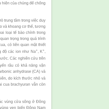
ểu hiện của chúng để chống
rò trung tâm trong việc duy
ạo và khoang cơ thể, tương
ai loại tế bào chính trong
quan trọng trong quá trình
ua, có liên quan mật thiết
+
+
g độ các ion như Na
, K
,
g nước. Các nghiên cứu trên
uyến râu có khả năng vận
carbonic anhydrase (CA) và
hiên, do kích thước nhỏ và
oài cua brachyuran vẫn còn
i các vùng cửa sông ở Đông
c vùng ven biển Đông Nam