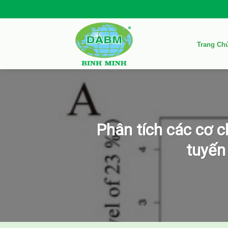
Skip
to
content
Trang Ch
Phân tích các cơ c
tuyến