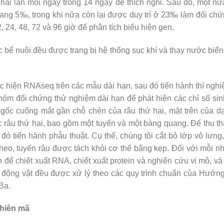
 hai lần mỗi ngày trong 14 ngày để thích nghi. Sau đó, một 
ang 5‰, trong khi nửa còn lại được duy trì ở 23‰ làm đối ch
12, 24, 48, 72 và 96 giờ để phân tích biểu hiện gen.
c bể nuôi đều được trang bị hệ thống sục khí và thay nước bi
ực hiện RNAseq trên các mẫu dài hạn, sau đó tiến hành thí ng
hóm đối chứng thử nghiệm dài hạn để phát hiện các chỉ số sinh
c cuống mắt gần chỗ chèn của râu thứ hai, mặt trên của dạ
c râu thứ hai, bao gồm một tuyến và một bàng quang. Để thu 
 đó tiến hành phẫu thuật. Cụ thể, chúng tôi cắt bỏ lớp vỏ lưng
p theo, tuyến râu được tách khỏi cơ thể bằng kẹp. Đối với mỗi 
 để chiết xuất RNA, chiết xuất protein và nghiên cứu vi mô, v
i động vật đều được xử lý theo các quy trình chuẩn của Hướn
Ba.
phiên mã