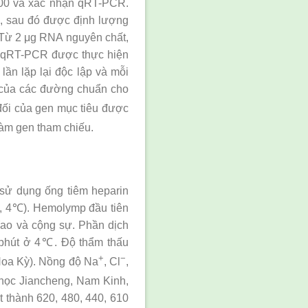
500 và xác nhận qRT-PCR.
l, sau đó được định lượng
 Từ 2 μg RNA nguyên chất,
g qRT-PCR được thực hiện
lần lặp lại độc lập và mỗi
i của các đường chuẩn cho
đối của gen mục tiêu được
àm gen tham chiếu.
 sử dụng ống tiêm heparin
t, 4℃). Hemolymp đầu tiên
ao và cộng sự. Phần dịch
 phút ở 4℃. Độ thẩm thấu
+
−
Hoa Kỳ). Nồng độ Na
, Cl
,
học Jiancheng, Nam Kinh,
 thành 620, 480, 440, 610