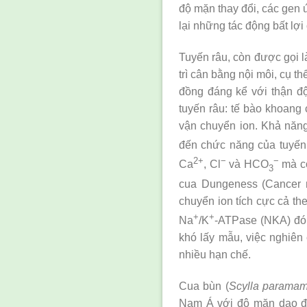
độ mặn thay đổi, các gen 
lại những tác động bất lợi
Tuyến râu, còn được gọi là
trì cân bằng nội môi, cụ 
đồng đáng kể với thận độn
tuyến râu: tế bào khoang 
vận chuyển ion. Khả năng 
đến chức năng của tuyến
2+
−
−
Ca
, Cl
và HCO
mà cò
3
cua Dungeness (Cancer m
chuyển ion tích cực cả th
+
+
Na
/K
-ATPase (NKA) đóng
khó lấy mẫu, việc nghiên 
nhiều hạn chế.
Cua bùn (
Scylla parama
Nam Á với độ mặn dao độ