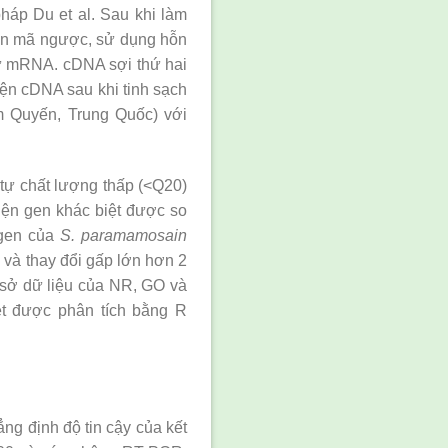
háp Du et al. Sau khi làm
hiên mã ngược, sử dụng hỗn
tử mRNA. cDNA sợi thứ hai
ện cDNA sau khi tinh sạch
m Quyến, Trung Quốc) với
 tự chất lượng thấp (<Q20)
iện gen khác biệt được so
 gen của
S. paramamosain
và thay đổi gấp lớn hơn 2
 sở dữ liệu của NR, GO và
t được phân tích bằng R
 định độ tin cậy của kết