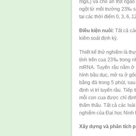
mg/L) và cho ăn thịt ngao
ngột từ môi trường 23‰ s
tại các thời điểm 0, 3, 6, 
Điều kiện nuôi:
Tất cả cá
kiểm soát định kỳ.
Thiết kế thử nghiệm là th
tính trên cua 23‰ trong n
mRNA. Tuyến râu nằm ở gố
hình bầu dục, mở ra ở gố
bằng đá trong 5 phút, sau
định vị trí tuyến râu. Tiế
mỗi con cua được chỉ định
thẩm thấu. Tất cả các loà
nghiệm của Đại học Ninh 
Xây dựng và phân tích 