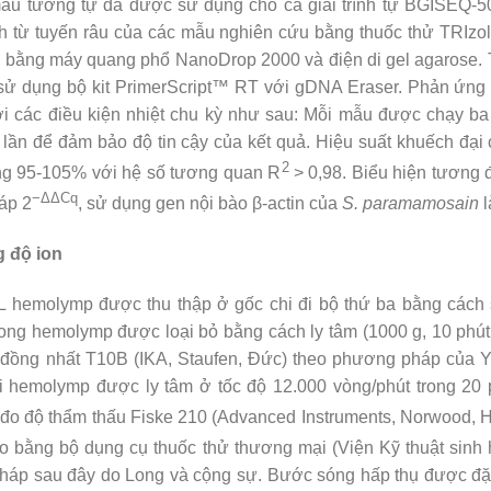
ẫu tương tự đã được sử dụng cho cả giải trình tự BGISEQ-
 từ tuyến râu của các mẫu nghiên cứu bằng thuốc thử TRIzo
n bằng máy quang phổ NanoDrop 2000 và điện di gel agarose.
ử dụng bộ kit PrimerScript™ RT với gDNA Eraser. Phản ứn
i các điều kiện nhiệt chu kỳ như sau: Mỗi mẫu được chạy ba 
 lần để đảm bảo độ tin cậy của kết quả. Hiệu suất khuếch đạ
2
ng 95-105% với hệ số tương quan R
> 0,98. Biểu hiện tương 
−ΔΔCq
áp 2
, sử dụng gen nội bào β-actin của
S. paramamosain
l
g độ ion
L hemolymp được thu thập ở gốc chi đi bộ thứ ba bằng cách
trong hemolymp được loại bỏ bằng cách ly tâm (1000 g, 10 phú
đồng nhất T10B (IKA, Staufen, Đức) theo phương pháp của Y
hi hemolymp được ly tâm ở tốc độ 12.000 vòng/phút trong 20
đo độ thẩm thấu Fiske 210 (Advanced Instruments, Norwood, 
 bằng bộ dụng cụ thuốc thử thương mại (Viện Kỹ thuật sinh 
áp sau đây do Long và cộng sự. Bước sóng hấp thụ được đặt