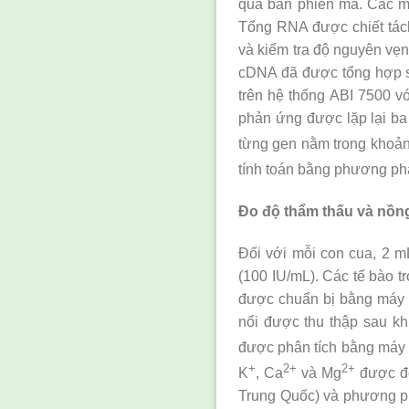
quả bản phiên mã. Các m
Tổng RNA được chiết tách
và kiểm tra độ nguyên vẹ
cDNA đã được tổng hợp s
trên hệ thống ABI 7500 vớ
phản ứng được lặp lại ba
từng gen nằm trong khoả
tính toán bằng phương ph
Đo độ thẩm thấu và nồn
Đối với mỗi con cua, 2 m
(100 IU/mL). Các tế bào 
được chuẩn bị bằng máy 
nổi được thu thập sau k
được phân tích bằng máy 
+
2+
2+
K
, Ca
và Mg
được đo
Trung Quốc) và phương ph