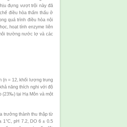
hịu đựng vượt trội này đã
 chế điều hòa thẩm thấu ở
ong quá trình điều hòa nội
học, hoạt tính enzyme liên
môi trường nước lợ và các
 (n = 12, khối lượng trung
khả năng thích nghi với độ
ao (23‰) tại Hạ Môn và một
a trưởng thành thu thập từ
± 1°C, pH 7.2, DO 6 ± 0.5