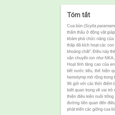
Tóm tắt
Cua bùn (
Scylla paramam
thẩm thấu ở động vật giáp
khám phá chức năng của t
thấp đã kích hoạt các con
khoáng chất”. Điều này th
vận chuyển ion như NKA
Hoạt tính tăng cao của e
tiết nước tiểu, thể hiệ
hemolymp mở rộng trong tu
96 giờ với các thời điểm
biết quan trọng về vai tr
thiện điều kiện nuôi trồn
đường liên quan đến điều
phát triển các giống cua b