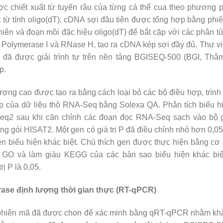
 chiết xuất từ tuyến râu của từng cá thể cua theo phương p
t từ tính oligo(dT), cDNA sợi đầu tiên được tổng hợp bằng p
iên và đoạn mồi đặc hiệu oligo(dT) để bắt cặp với các phân 
olymerase I và RNase H, tạo ra cDNA kép sợi đầy đủ. Thư vi
đã được giải trình tự trên nền tảng BGISEQ-500 (BGI, Thâ
p.
ợng cao được tạo ra bằng cách loại bỏ các bộ điều hợp, trình
bp của dữ liệu thô RNA-Seq bằng Solexa QA. Phân tích biểu h
eq2 sau khi căn chỉnh các đoạn đọc RNA-Seq sạch vào bộ
ói HISAT2. Một gen có giá trị P đã điều chỉnh nhỏ hơn 0,05 
en biểu hiện khác biệt. Chú thích gen được thực hiện bằng cơ
 GO và làm giàu KEGG của các bản sao biểu hiện khác biệ
rị P là 0,05.
ase định lượng thời gian thực (RT-qPCR)
phiên mã đã được chọn để xác minh bằng qRT-qPCR nhằm khẳng