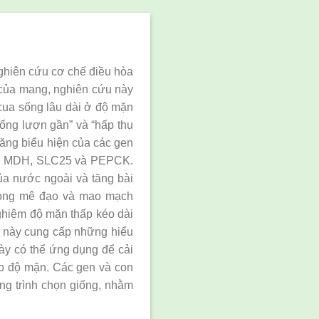
 nghiên cứu cơ chế điều hòa
ò của mang, nghiên cứu này
cua sống lâu dài ở độ mặn
 ống lượn gần” và “hấp thụ
tăng biểu hiện của các gen
ng MDH, SLC25 và PEPCK.
ủa nước ngoài và tăng bài
 lòng mê đạo và mao mạch
nghiệm độ mặn thấp kéo dài
u này cung cấp những hiểu
này có thể ứng dụng để cải
 do độ mặn. Các gen và con
ng trình chọn giống, nhằm