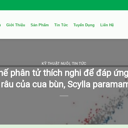
ủ
Giới Thiệu
Sản Phẩm
Tin Tức
Tuyển Dụng
Liên Hệ
KỸ THUẬT NUÔI
,
TIN TỨC
hế phân tử thích nghi để đáp ứn
 râu của cua bùn, Scylla parama