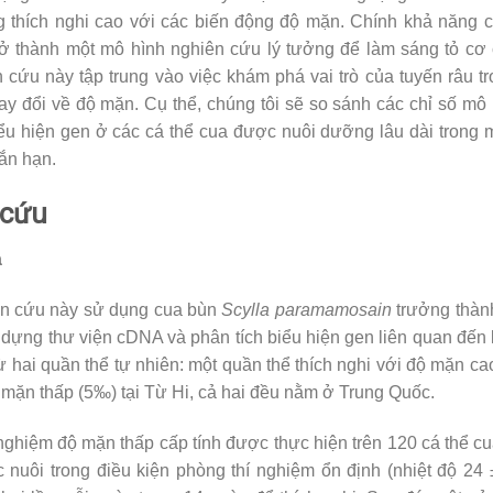
thích nghi cao với các biến động độ mặn. Chính khả năng c
ở thành một mô hình nghiên cứu lý tưởng để làm sáng tỏ cơ
 cứu này tập trung vào việc khám phá vai trò của tuyến râu tr
hay đổi về độ mặn. Cụ thể, chúng tôi sẽ so sánh các chỉ số mô 
ểu hiện gen ở các cá thể cua được nuôi dưỡng lâu dài trong 
gắn hạn.
 cứu
a
n cứu này sử dụng cua bùn
Scylla paramamosain
trưởng thành
y dựng thư viện cDNA và phân tích biểu hiện gen liên quan đến 
 hai quần thể tự nhiên: một quần thể thích nghi với độ mặn c
ộ mặn thấp (5‰) tại Từ Hi, cả hai đều nằm ở Trung Quốc.
ghiệm độ mặn thấp cấp tính được thực hiện trên 120 cá thể cu
uôi trong điều kiện phòng thí nghiệm ổn định (nhiệt độ 24 