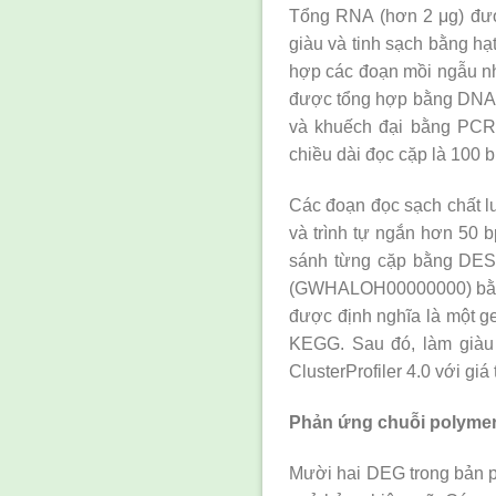
Tổng RNA (hơn 2 μg) được
giàu và tinh sạch bằng hạ
hợp các đoạn mồi ngẫu nh
được tổng hợp bằng DNA P
và khuếch đại bằng PCR 
chiều dài đọc cặp là 100 b
Các đoạn đọc sạch chất lư
và trình tự ngắn hơn 50 
sánh từng cặp bằng DES
(GWHALOH00000000) bằng g
được định nghĩa là một g
KEGG. Sau đó, làm giàu
ClusterProfiler 4.0 với giá t
Phản ứng chuỗi polymer
Mười hai DEG trong bản 