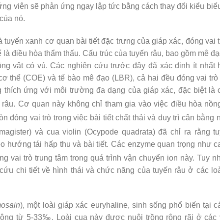
ứng viên sẽ phản ứng ngay lập tức bằng cách thay đổi kiểu bi
 của nó.
 tuyến xanh cơ quan bài tiết đặc trưng của giáp xác, đóng vai t
thể là điều hòa thẩm thấu. Cấu trúc của tuyến râu, bao gồm mê đ
g vật có vú. Các nghiên cứu trước đây đã xác định ít nhất h
cơ thể (COE) và tế bào mê đạo (LBR), cả hai đều đóng vai trò 
thích ứng với môi trường đa dạng của giáp xác, đặc biệt là c
 râu. Cơ quan này không chỉ tham gia vào việc điều hòa nồn
n đóng vai trò trong việc bài tiết chất thải và duy trì cân bằn
agister) và cua violin (Ocypode quadrata) đã chỉ ra rằng t
eo hướng tái hấp thu và bài tiết. Các enzyme quan trọng như 
 vai trò trung tâm trong quá trình vận chuyển ion này. Tuy n
cứu chi tiết về hình thái và chức năng của tuyến râu ở các l
mosain
), một loài giáp xác euryhaline, sinh sống phổ biến tạ
ng từ 5-33‰. Loài cua này được nuôi trồng rộng rãi ở cá