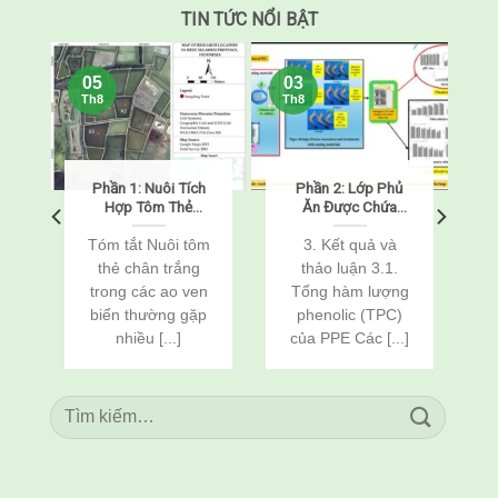
TIN TỨC NỔI BẬT
05
03
Th8
Th8
Phần 1: Nuôi Tích
Phần 2: Lớp Phủ
Hợp Tôm Thẻ
Ăn Được Chứa
g
Chân Trắng
Chitosan, Nisin Và
(Penaeus
Chiết Xuất Vỏ
Tóm tắt Nuôi tôm
3. Kết quả và
vannamei) Và Cá
Khoai Tây Giúp
g
thẻ chân trắng
thảo luận 3.1.
Rô Phi
Kéo Dài Thời Hạn
g
trong các ao ven
Tổng hàm lượng
(Oreochromis
Sử Dụng Của Tôm
biển thường gặp
phenolic (TPC)
niloticus) Thông
Sú (Penaeus
Qua Cải Tạo Đất
monodon) Bảo
nhiều [...]
của PPE Các [...]
Quản Lạnh