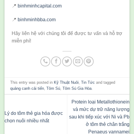
📍
binhminhcapital.com
📍
binhminhbba.com
Hãy liên hệ với chúng tôi để được tư vấn và hỗ trợ
miễn phí!
This entry was posted in
Kỹ Thuật Nuôi
,
Tin Tức
and tagged
quảng canh cải tiến
,
Tôm Sú
,
Tôm Sú Gia Hóa
.
Protein loại Metallothionein
và mức dự trữ năng lượng
Lý do tôm thẻ gia hóa được
sau khi tiếp xúc với Ni và Pb
chọn nuôi nhiều nhất
ở tôm thẻ chân trắng
Penaeus vannamei