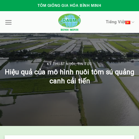
Skip
TÔM GIỐNG GIA HÓA BÌNH MINH
to
content
Tiếng Việt
KỸ THUẬT NUÔI
,
TIN TỨC
Hiệu quả của mô hình nuôi tôm sú quảng
canh cải tiến