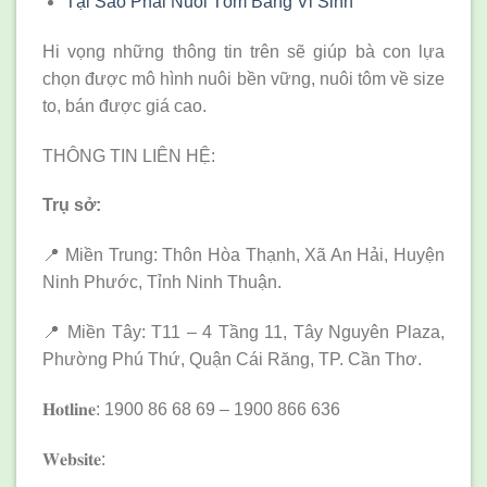
Tại Sao Phải Nuôi Tôm Bằng Vi Sinh
Hi vọng những thông tin trên sẽ giúp bà con
lựa
chọn được mô hình nuôi bền vững, nuôi tôm về size
to, bán được giá cao.
THÔNG TIN LIÊN HỆ:
Trụ sở:
📍 Miền Trung: Thôn Hòa Thạnh, Xã An Hải, Huyện
Ninh Phước, Tỉnh Ninh Thuận.
📍 Miền Tây: T11 – 4 Tầng 11, Tây Nguyên Plaza,
Phường Phú Thứ, Quận Cái Răng, TP. Cần Thơ.
𝐇𝐨𝐭𝐥𝐢𝐧𝐞: 1900 86 68 69 – 1900 866 636
𝐖𝐞𝐛𝐬𝐢𝐭𝐞: