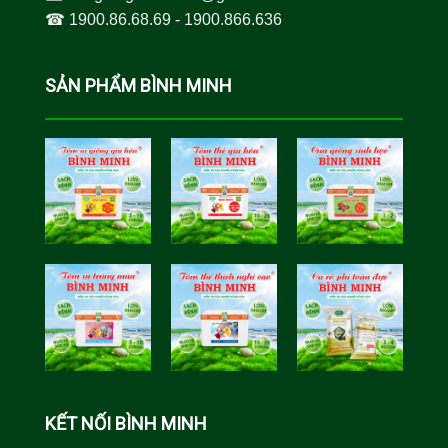
☎︎
1900.86.68.69
-
1900.866.636
SẢN PHẨM BÌNH MINH
Tôm Sú Gia
Cua Sinh
Hóa Bình
Học Bình
Minh
Minh
Cá Rô Phi
Toàn Đực
KẾT NỐI BÌNH MINH