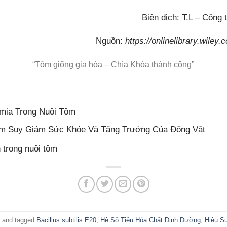
Biên dịch: T.L – Côn
Nguồn:
https://onlinelibrary.wiley
“Tôm giống gia hóa – Chìa Khóa thành công”
emia Trong Nuôi Tôm
m Suy Giảm Sức Khỏe Và Tăng Trưởng Của Động Vật
 trong nuôi tôm
c
and tagged
Bacillus subtilis E20
,
Hệ Số Tiêu Hóa Chất Dinh Dưỡng
,
Hiệu S