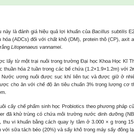
 này là đánh giá hiệu quả lợi khuẩn của
Bacillus subtilis
E2
u hóa (ADCs) đối với chất khô (DM), protein thô (CP), axit 
trắng
Litopenaeus vannamei
.
ợc lấy từ một trại nuôi trong trường Đại học Khoa Học Kĩ T
c thuần hóa 2 tuần trong các bể chứa (1.2×1.9×1.2m) với 2
Nước ương nuôi được sục khí liên tục và được giữ ở nhiệ
được cho ăn với chế độ ăn tiêu chuẩn 3% trọng lượng cơ t
ệm.
nuôi cấy chế phẩm sinh học Probiotics theo phương pháp củ
er đã khử trùng có chứa môi trường nước dinh dưỡng (NB)
, thu vi khuẩn bằng cách quay ly tâm ở 3.000 × g trong 15 
n với sữa tách béo (20%) và sấy khô trong máy sấy đông l