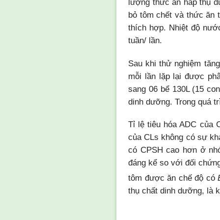
lượng thức ăn hấp thụ đ
bỏ tôm chết và thức ăn 
thích hợp. Nhiệt độ nư
tuần/ lần.
Sau khi thử nghiệm tăng
mỗi lần lặp lại được ph
sang 06 bể 130L (15 co
dinh dưỡng. Trong quá t
Tỉ lệ tiêu hóa ADC của
của CLs không có sự kh
có CPSH cao hơn ở nhóm
đáng kể so với đối chứn
tôm được ăn chế độ có
thụ chất dinh dưỡng, là