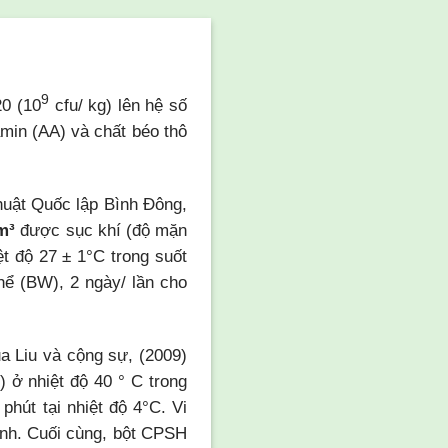
9
0 (10
cfu/ kg) lên hệ số
amin (AA) và chất béo thô
huật Quốc lập Bình Đông,
m³
được sục khí (độ mặn
t độ 27 ± 1°C trong suốt
hể (BW), 2 ngày/ lần cho
a Liu và cộng sự, (2009)
 ở nhiệt độ 40 ° C trong
phút tại nhiệt độ 4°C. Vi
ạnh. Cuối cùng, bột CPSH