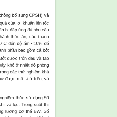
(không bổ sung CPSH) và
quả của lợi khuẩn lên tốc
ẩn bị đáp ứng đủ nhu cầu
hành thức ăn, các thành
 50°C đến độ ẩm <10% để
hành phần bao gồm cả bột
Bột được trộn đều và tạo
sấy khô ở nhiệt độ phòng
rong các thử nghiệm khả
như được mô tả ở trên, và
i nghiệm thức sử dụng 50
í và lọc. Trong suốt thí
ọng lượng cơ thể BW. Số