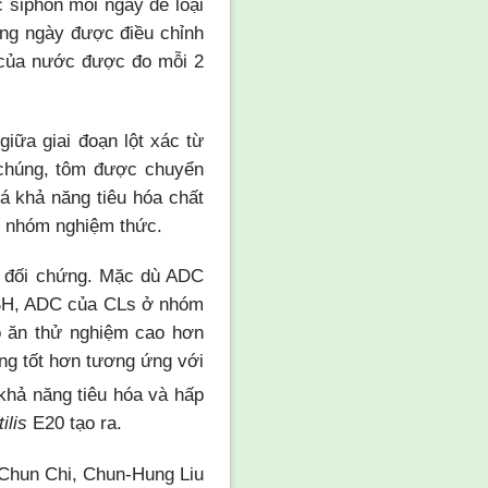
 siphon mỗi ngày để loại
ằng ngày được điều chỉnh
 của nước được đo mỗi 2
iữa giai đoạn lột xác từ
a chúng, tôm được chuyển
 khả năng tiêu hóa chất
ác nhóm nghiệm thức.
i đối chứng. Mặc dù ADC
PSH, ADC của CLs ở nhóm
ộ ăn thử nghiệm cao hơn
ng tốt hơn tương ứng với
khả năng tiêu hóa và hấp
ilis
E20 tạo ra.
-Chun Chi, Chun-Hung Liu