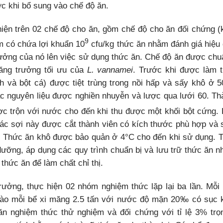
ớc khi bổ sung vào chế độ ăn.
iện trên 02 chế độ cho ăn, gồm chế độ cho ăn đối chứng 
9
m có chứa lợi khuẩn 10
cfu/kg thức ăn nhằm đánh giá hiệu 
ưởng của nó lên việc sử dụng thức ăn. Chế độ ăn được chu
ăng trưởng tối ưu của
L. vannamei
. Trước khi được làm t
nh và bột cá) được tiệt trùng trong nồi hấp và sấy khô ở
c nguyên liệu được nghiền nhuyễn và lược qua lưới 60. T
c trộn với nước cho đến khi thu được một khối bột cứng. 
ác sợi này được cắt thành viên có kích thước phù hợp và 
. Thức ăn khô được bảo quản ở 4°C cho đến khi sử dụng. T
dưỡng, áp dụng các quy trình chuẩn bị và lưu trữ thức ăn 
hức ăn để làm chất chỉ thị.
rưởng, thực hiện 02 nhóm nghiệm thức lặp lại ba lần. Mỗ
vào mỗi bể xi măng 2.5 tấn với nước độ mặn 20‰ có sục kh
n nghiệm thức thử nghiệm và đối chứng với tỉ lệ 3% tr