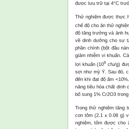
được lưu trữ tại 4°C trư
Thử nghiệm được thực h
chế độ cho ăn thử nghiệ
độ tăng trưởng và ảnh h
về dinh dưỡng cho sự t
phần chính (bột đậu nà
giảm nhiễm vi khuẩn. Cá
9
lợi khuẩn (10
cfu/g) đượ
sợi như mỳ Ý. Sau đó, c
đến khi đạt độ ẩm <10%
năng tiêu hóa chất dinh 
bổ sung 1% Cr2O3 trong t
Trong thử nghiệm tăng t
con tôm (2.1 ± 0.08 g) 
nghiệm, tôm được cho ă