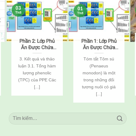
03
01
Th8
Th8
Phần 2: Lớp Phủ
Phần 1: Lớp Phủ
Ăn Được Chứa
Ăn Được Chứa
Chitosan, Nisin
Chitosan, Nisin
3. Kết quả và thảo
Tóm tắt Tôm sú
Và Chiết Xuất Vỏ
Và Chiết Xuất Vỏ
luận 3.1. Tổng hàm
(Penaeus
Khoai Tây Giúp
Khoai Tây Giúp
Kéo Dài Thời Hạn
Kéo Dài Thời Hạn
lượng phenolic
monodon) là một
Sử Dụng Của
Sử Dụng Của
(TPC) của PPE Các
trong những đối
Tôm Sú
Tôm Sú
[...]
tượng nuôi có giá
(Penaeus
(Penaeus
[...]
monodon) Bảo
monodon) Bảo
Quản Lạnh
Quản Lạnh