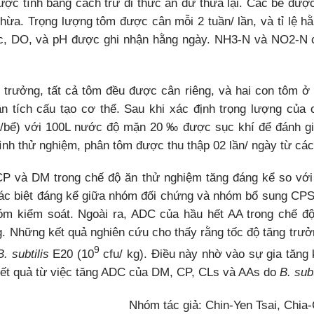
ược tính bằng cách trừ đi thức ăn dư thừa lại. Các bể được
thừa. Trọng lượng tôm được cân mỗi 2 tuần/ lần, và tỉ lệ h
ớc, DO, và pH được ghi nhận hằng ngày. NH3-N và NO2-N
 trưởng, tất cả tôm đều được cân riêng, và hai con tôm ở g
ân tích cấu tạo cơ thể. Sau khi xác định trọng lượng củ
n/bể) với 100L nước độ mặn 20 ‰ được sục khí để đánh giá
rình thử nghiệm, phân tôm được thu thập 02 lần/ ngày từ c
 CP và DM trong chế độ ăn thử nghiệm tăng đáng kể so vớ
ác biệt đáng kể giữa nhóm đối chứng và nhóm bổ sung C
 kiểm soát. Ngoài ra, ADC của hầu hết AA trong chế đ
g. Những kết quả nghiên cứu cho thấy rằng tốc độ tăng trưở
9
B. subtilis
E20 (10
cfu/ kg). Điều này nhờ vào sự gia tăng 
 kết quả từ việc tăng ADC của DM, CP, CLs và AAs do
B. subt
Nhóm tác giả: Chin-Yen Tsai, Chia