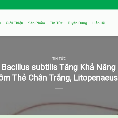
ủ
Giới Thiệu
Sản Phẩm
Tin Tức
Tuyển Dụng
Liên Hệ
TIN TỨC
Bacillus subtilis Tăng Khả Năng
ôm Thẻ Chân Trắng, Litopenaeus