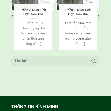
Phần 2: Nuôi Tích
Phần 1: Nuôi Tích
o
Hợp Tôm Thẻ
Hợp Tôm Thẻ
Chân Trắng
Chân Trắng
(Penaeus
(Penaeus
o
3. Kết quả 3.1.
Tóm tắt Nuôi tôm
vannamei) Và Cá
vannamei) Và Cá
Chất lượng đất
thẻ chân trắng
n
Rô Phi
Rô Phi
Nghiên cứu này
trong các ao ven
(Oreochromis
(Oreochromis
c
phân tích ảnh
biển thường gặp
niloticus) Thông
niloticus) Thông
Qua Cải Tạo Đất
Qua Cải Tạo Đất
hưởng của [...]
nhiều [...]
THÔNG TIN BÌNH MINH