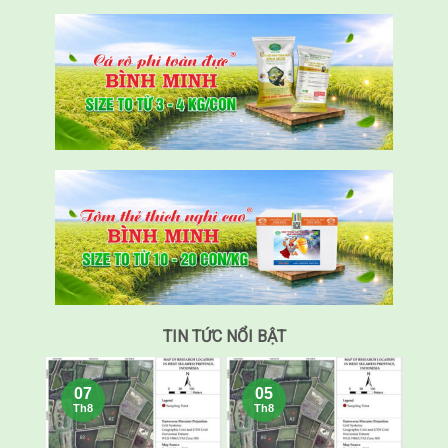
TIN TỨC NỔI BẬT
07
05
Th8
Th8