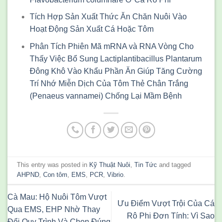
Tích Hợp Sản Xuất Thức Ăn Chăn Nuôi Vào
Hoạt Động Sản Xuất Cá Hoặc Tôm
Phân Tích Phiên Mã mRNA và RNA Vòng Cho
Thấy Việc Bổ Sung Lactiplantibacillus Plantarum
Đông Khô Vào Khẩu Phần Ăn Giúp Tăng Cường
Trí Nhớ Miễn Dịch Của Tôm Thẻ Chân Trắng
(Penaeus vannamei) Chống Lại Mầm Bệnh
This entry was posted in
Kỹ Thuật Nuôi
,
Tin Tức
and tagged
AHPND
,
Con tôm
,
EMS
,
PCR
,
Vibrio
.
Cà Mau: Hộ Nuôi Tôm Vượt
Ưu Điểm Vượt Trội Của Cá
Qua EMS, EHP Nhờ Thay
Rô Phi Đơn Tính: Vì Sao
Đổi Quy Trình Và Chọn Đúng