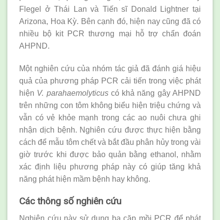
Flegel ở Thái Lan và Tiến sĩ Donald Lightner tại
Arizona, Hoa Kỳ. Bên cạnh đó, hiện nay cũng đã có
nhiều bộ kit PCR thương mại hỗ trợ chẩn đoán
AHPND.
Một nghiên cứu của nhóm tác giả đã đánh giá hiệu
quả của phương pháp PCR cải tiến trong việc phát
hiện
V. parahaemolyticus
có khả năng gây AHPND
trên những con tôm không biểu hiện triệu chứng và
vẫn có vẻ khỏe mạnh trong các ao nuôi chưa ghi
nhận dịch bệnh. Nghiên cứu được thực hiện bằng
cách để mẫu tôm chết và bắt đầu phân hủy trong vài
giờ trước khi được bảo quản bằng ethanol, nhằm
xác định liệu phương pháp này có giúp tăng khả
năng phát hiện mầm bệnh hay không.
Các thông số nghiên cứu
Nghiên cứu này sử dụng ba cặp mồi PCR để phát