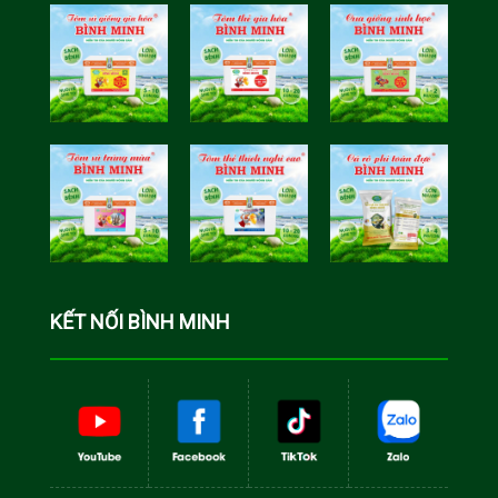
Tôm Sú Gia
Cua Sinh
Hóa Bình
Học Bình
Minh
Minh
Cá Rô Phi
Toàn Đực
KẾT NỐI BÌNH MINH