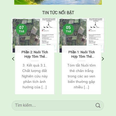
TIN TỨC NỔI BẬT
07
05
Th8
Th8
Phần 2: Nuôi Tích
Phần 1: Nuôi Tích
o
Hợp Tôm Thẻ
Hợp Tôm Thẻ
Chân Trắng
Chân Trắng
(Penaeus
(Penaeus
o
3. Kết quả 3.1.
Tóm tắt Nuôi tôm
vannamei) Và Cá
vannamei) Và Cá
Chất lượng đất
thẻ chân trắng
n
Rô Phi
Rô Phi
Nghiên cứu này
trong các ao ven
(Oreochromis
(Oreochromis
c
phân tích ảnh
biển thường gặp
niloticus) Thông
niloticus) Thông
Qua Cải Tạo Đất
Qua Cải Tạo Đất
hưởng của [...]
nhiều [...]