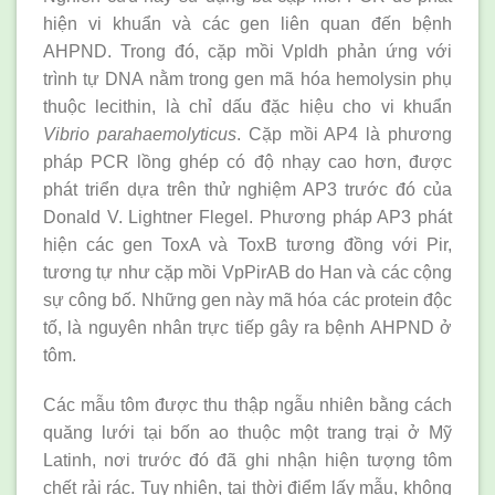
hiện vi khuẩn và các gen liên quan đến bệnh
AHPND. Trong đó, cặp mồi Vpldh phản ứng với
trình tự DNA nằm trong gen mã hóa hemolysin phụ
thuộc lecithin, là chỉ dấu đặc hiệu cho vi khuẩn
Vibrio parahaemolyticus
. Cặp mồi AP4 là phương
pháp PCR lồng ghép có độ nhạy cao hơn, được
phát triển dựa trên thử nghiệm AP3 trước đó của
Donald V. Lightner Flegel. Phương pháp AP3 phát
hiện các gen ToxA và ToxB tương đồng với Pir,
tương tự như cặp mồi VpPirAB do Han và các cộng
sự công bố. Những gen này mã hóa các protein độc
tố, là nguyên nhân trực tiếp gây ra bệnh AHPND ở
tôm.
Các mẫu tôm được thu thập ngẫu nhiên bằng cách
quăng lưới tại bốn ao thuộc một trang trại ở Mỹ
Latinh, nơi trước đó đã ghi nhận hiện tượng tôm
chết rải rác. Tuy nhiên, tại thời điểm lấy mẫu, không