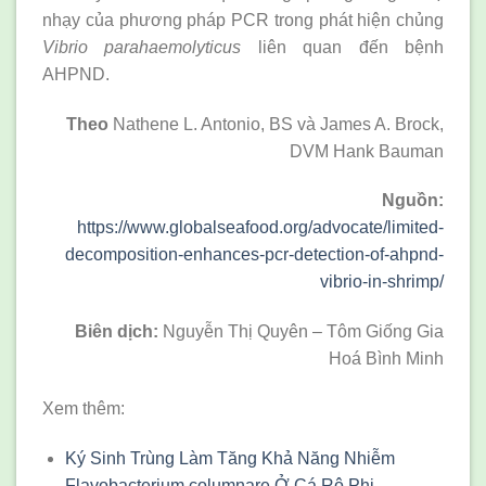
nhạy của phương pháp PCR trong phát hiện chủng
Vibrio parahaemolyticus
liên quan đến bệnh
AHPND.
Theo
Nathene L. Antonio, BS và James A. Brock,
DVM Hank Bauman
Nguồn:
https://www.globalseafood.org/advocate/limited-
decomposition-enhances-pcr-detection-of-ahpnd-
vibrio-in-shrimp/
Biên dịch:
Nguyễn Thị Quyên – Tôm Giống Gia
Hoá Bình Minh
Xem thêm:
Ký Sinh Trùng Làm Tăng Khả Năng Nhiễm
Flavobacterium columnare Ở Cá Rô Phi