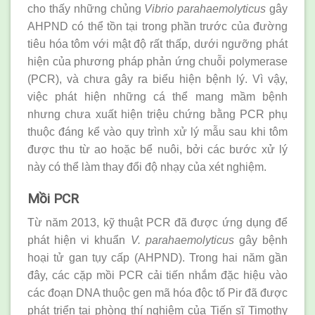
cho thấy những chủng
Vibrio parahaemolyticus
gây
AHPND có thể tồn tại trong phần trước của đường
tiêu hóa tôm với mật độ rất thấp, dưới ngưỡng phát
hiện của phương pháp phản ứng chuỗi polymerase
(PCR), và chưa gây ra biểu hiện bệnh lý. Vì vậy,
việc phát hiện những cá thể mang mầm bệnh
nhưng chưa xuất hiện triệu chứng bằng PCR phụ
thuộc đáng kể vào quy trình xử lý mẫu sau khi tôm
được thu từ ao hoặc bể nuôi, bởi các bước xử lý
này có thể làm thay đổi độ nhạy của xét nghiệm.
Mồi PCR
Từ năm 2013, kỹ thuật PCR đã được ứng dụng để
phát hiện vi khuẩn
V. parahaemolyticus
gây bệnh
hoại tử gan tụy cấp (AHPND). Trong hai năm gần
đây, các cặp mồi PCR cải tiến nhắm đặc hiệu vào
các đoạn DNA thuộc gen mã hóa độc tố Pir đã được
phát triển tại phòng thí nghiệm của Tiến sĩ Timothy