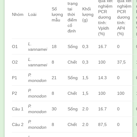
quả xét
quả xét
trạng
nghiệm
nghiệm
Số
tại
Khối
PCR
PCR
Nhóm
Loài
lượng
thời
lượng
dương
dương
mẫu
điểm
(g)
tính:
tính:
cố
Vpldh
AP4
định
(%)
(%)
L.
O1
18
Sống
0,3
16.7
0
vannamei
L.
O2
8
Chết
0,3
100
37,5
vannamei
P.
P1
21
Sống
1,5
14.3
0
monodon
P.
P2
8
Chết
1,5
100
100
monodon
P.
Câu 1
30
Sống
2.0
16.7
0
monodon
P.
Câu 2
8
Chết
2.0
87,5
0
monodon