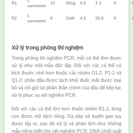
L.
R1
15
Sống
4,5
3.3
0
vannamei
L.
R2
8
Chết
4,5
25.0
0
vannamei
Xử lý trong phòng thí nghiệm
Trong phòng thí nghiệm PCR, mỗi cá thể tôm được
xử lý như một mẫu độc lập. Đối với các cá thể có
kích thước nhỏ hơn thuộc các nhóm O1-2, P1-2 và
Q1-2, phần đầu được tách khỏi đuôi, mắt được loại
bỏ và chỉ giữ lại phần thân chính của đầu để tiếp tục
xử lý phục vụ xét nghiệm PCR.
Đối với các cá thể lớn hơn thuộc nhóm R1-2, từng
con được mổ tách riêng. Dạ dày và tuyến gan tụy
được lấy ra, sau đó xử lý và phân tích như những
mẫu riêng biệt cho xét nghiệm PCR. DNA chiết xuất