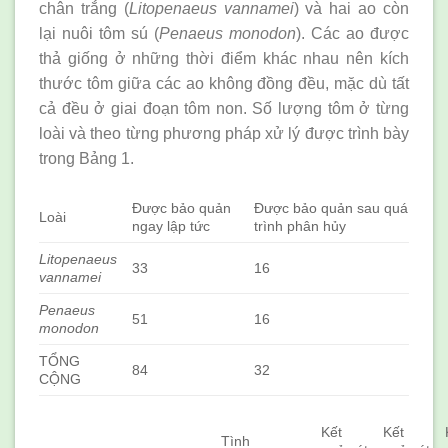
chân trắng (
Litopenaeus vannamei
) và hai ao còn
lại nuôi tôm sú (
Penaeus monodon
). Các ao được
thả giống ở những thời điểm khác nhau nên kích
thước tôm giữa các ao không đồng đều, mặc dù tất
cả đều ở giai đoạn tôm non. Số lượng tôm ở từng
loài và theo từng phương pháp xử lý được trình bày
trong Bảng 1.
Được bảo quản
Được bảo quản sau quá
Loài
ngay lập tức
trình phân hủy
Litopenaeus
33
16
vannamei
Penaeus
51
16
monodon
TỔNG
84
32
CỘNG
Kết
Kết
Tình