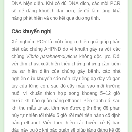
DNA hiện diện. Khi có đủ DNA đích, các mồi PCR
sẽ dễ dàng khuếch đại hơn, từ đó làm tăng khả
năng phát hiện và cho kết quả dương tính.
Các khuyến nghị
Xét nghiệm PCR là một công cụ hiệu quả giúp phân
biệt các chủng AHPND do vi khuẩn gây ra với các
chủng
Vibrio parahaemolyticus
không độc lực. Đối
với tôm chưa xuất hiện triệu chứng nhưng cần kiểm
tra sự hiện diện của chủng gây bệnh, các nhà
nghiên cứu khuyến cáo nên lấy riêng dạ dày và gan
tụy của từng con, sau đó cấy mẫu vào môi trường
nuôi vi khuẩn thích hợp trong khoảng 5–12 giờ
trước khi bảo quản bằng ethanol. Bên cạnh đó, sau
khi thu mẫu từ ao, tôm nên được giữ riêng để phân
hủy tự nhiên tối thiểu 5 giờ rồi mới tiến hành cố định
bằng ethanol. Việc thực hiện các bước xử lý ban
đầu này trước khi bảo quản sẽ giúp tăng đáng kể độ