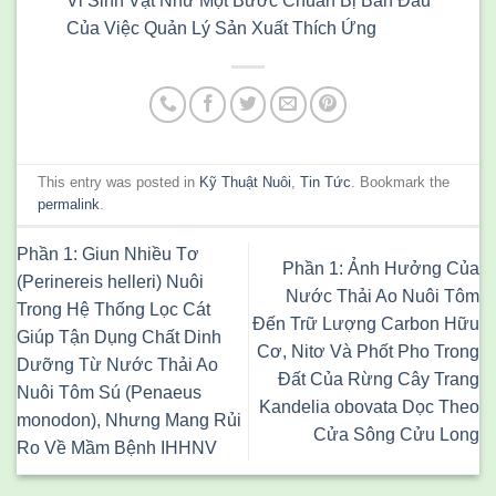
Vi Sinh Vật Như Một Bước Chuẩn Bị Ban Đầu
Của Việc Quản Lý Sản Xuất Thích Ứng
This entry was posted in
Kỹ Thuật Nuôi
,
Tin Tức
. Bookmark the
permalink
.
Phần 1: Giun Nhiều Tơ
Phần 1: Ảnh Hưởng Của
(Perinereis helleri) Nuôi
Nước Thải Ao Nuôi Tôm
Trong Hệ Thống Lọc Cát
Đến Trữ Lượng Carbon Hữu
Giúp Tận Dụng Chất Dinh
Cơ, Nitơ Và Phốt Pho Trong
Dưỡng Từ Nước Thải Ao
Đất Của Rừng Cây Trang
Nuôi Tôm Sú (Penaeus
Kandelia obovata Dọc Theo
monodon), Nhưng Mang Rủi
Cửa Sông Cửu Long
Ro Về Mầm Bệnh IHHNV