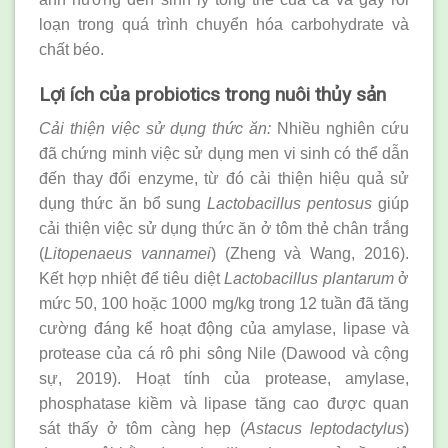
loạn trong quá trình chuyển hóa carbohydrate và
chất béo.
Lợi ích của probiotics trong nuôi thủy sản
Cải thiện việc sử dụng thức ăn:
Nhiều nghiên cứu
đã chứng minh việc sử dụng men vi sinh có thể dẫn
đến thay đổi enzyme, từ đó cải thiện hiệu quả sử
dụng thức ăn bổ sung
Lactobacillus pentosus
giúp
cải thiện việc sử dụng thức ăn ở tôm thẻ chân trắng
(
Litopenaeus vannamei
) (Zheng và Wang, 2016).
Kết hợp nhiệt để tiêu diệt
Lactobacillus plantarum
ở
mức 50, 100 hoặc 1000 mg/kg trong 12 tuần đã tăng
cường đáng kể hoạt động của amylase, lipase và
protease của cá rô phi sông Nile (Dawood và cộng
sự, 2019). Hoạt tính của protease, amylase,
phosphatase kiềm và lipase tăng cao được quan
sát thấy ở tôm càng hẹp (
Astacus leptodactylus
)