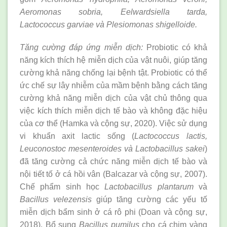
Aeromonas sobria, Eelwardsiella tarda,
Lactococcus garviae và Plesiomonas shigelloide.
Tăng cường đáp ứng miễn dịch:
Probiotic có khả
năng kích thích hệ miễn dịch của vật nuôi, giúp tăng
cường khả năng chống lại bệnh tật. Probiotic có thể
ức chế sự lây nhiễm của mầm bệnh bằng cách tăng
cường khả năng miễn dịch của vật chủ thông qua
việc kích thích miễn dịch tế bào và không đặc hiệu
của cơ thể (Hamka và cộng sự, 2020). Việc sử dụng
vi khuẩn axit lactic sống (
Lactococcus lactis,
Leuconostoc mesenteroides và Lactobacillus sakei
)
đã tăng cường cả chức năng miễn dịch tế bào và
nội tiết tố ở cá hồi vân (Balcazar và cộng sự, 2007).
Chế phẩm sinh học
Lactobacillus plantarum
và
Bacillus velezensis
giúp tăng cường các yếu tố
miễn dịch bẩm sinh ở cá rô phi (Doan và cộng sự,
2018). Bổ sung
Bacillus pumilus
cho cá chim vàng