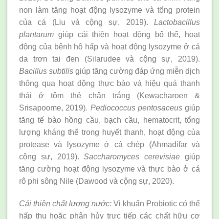
non làm tăng hoạt động lysozyme và tổng protein
của cá (Liu và cộng sự, 2019).
Lactobacillus
plantarum
giúp cải thiện hoạt động bổ thể, hoạt
động của bệnh hô hấp và hoạt động lysozyme ở cá
da trơn tai đen (Silarudee và cộng sự, 2019).
Bacillus subtilis
giúp tăng cường đáp ứng miễn dịch
thông qua hoạt động thực bào và hiệu quả thanh
thải ở tôm thẻ chân trắng (Kewacharoen &
Srisapoome, 2019).
Pediococcus pentosaceus
giúp
tăng tế bào hồng cầu, bạch cầu, hematocrit, tổng
lượng kháng thể trong huyết thanh, hoạt động của
protease và lysozyme ở cá chép (Ahmadifar và
cộng sự, 2019).
Saccharomyces cerevisiae
giúp
tăng cường hoạt động lysozyme và thực bào ở cá
rô phi sông Nile (Dawood và cộng sự, 2020).
Cải thiện chất lượng nước:
Vi khuẩn Probiotic có thể
hấp thụ hoặc phân hủy trực tiếp các chất hữu cơ