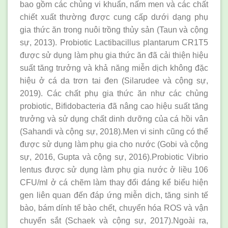
bao gồm các chủng vi khuẩn, nấm men và các chất
chiết xuất thường được cung cấp dưới dạng phụ
gia thức ăn trong nuôi trồng thủy sản (Taun và cộng
sự, 2013). Probiotic Lactibacillus plantarum CR1T5
được sử dụng làm phụ gia thức ăn đã cải thiện hiệu
suất tăng trưởng và khả năng miễn dịch không đặc
hiệu ở cá da trơn tai đen (Silarudee và cộng sự,
2019). Các chất phụ gia thức ăn như các chủng
probiotic, Bifidobacteria đã nâng cao hiệu suất tăng
trưởng và sử dụng chất dinh dưỡng của cá hồi vân
(Sahandi và cộng sự, 2018).Men vi sinh cũng có thể
được sử dụng làm phụ gia cho nước (Gobi và cộng
sự, 2016, Gupta và cộng sự, 2016).Probiotic Vibrio
lentus được sử dụng làm phụ gia nước ở liều 106
CFU/ml ở cá chẽm làm thay đổi đáng kể biểu hiện
gen liên quan đến đáp ứng miễn dịch, tăng sinh tế
bào, bám dính tế bào chết, chuyển hóa ROS và vận
chuyển sắt (Schaek và cộng sự, 2017).Ngoài ra,