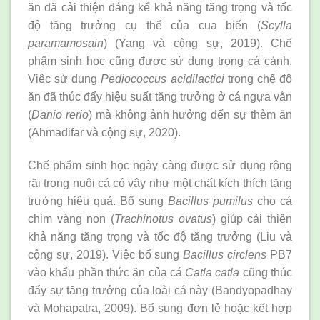
ăn đã cải thiện đáng kể khả năng tăng trọng và tốc
độ tăng trưởng cụ thể của cua biển (
Scylla
paramamosain
) (Yang và cộng sự, 2019). Chế
phẩm sinh học cũng được sử dụng trong cá cảnh.
Việc sử dụng
Pediococcus acidilactici
trong chế độ
ăn đã thúc đẩy hiệu suất tăng trưởng ở cá ngựa vằn
(
Danio rerio
) mà không ảnh hưởng đến sự thèm ăn
(Ahmadifar và cộng sự, 2020).
Chế phẩm sinh học ngày càng được sử dụng rộng
rãi trong nuôi cá có vây như một chất kích thích tăng
trưởng hiệu quả. Bổ sung
Bacillus pumilus
cho cá
chim vàng non (
Trachinotus ovatus
) giúp cải thiện
khả năng tăng trọng và tốc độ tăng trưởng (Liu và
cộng sự, 2019). Việc bổ sung
Bacillus circlens
PB7
vào khẩu phần thức ăn của cá
Catla catla
cũng thúc
đẩy sự tăng trưởng của loài cá này (Bandyopadhay
và Mohapatra, 2009). Bổ sung đơn lẻ hoặc kết hợp