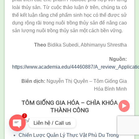
loài thủy sản. Từ cuộc thảo luận ở trên, chúng ta có
thể kết luận rằng chế phẩm sinh học có thể được sử
dụng rộng rãi trong nuôi trồng thủy sản để nâng cao
sản lượng nuôi trồng thủy sản một cách bền vững.
Theo
Bidika Subedi, Abhimanyu Shrestha
Nguồn
:
https://www.academia.edu/44460887/A_review_Applicatio
Biên dịch:
Nguyễn Thị Quyên – Tôm Giống Gia
Hóa Bình Minh
TÔM GIỐNG GIA HÓA – CHÌA KHÓA
THÀNH CÔNG
2
Xem thêm:
Liên hệ / Call us
Chiến Lược Quản Lý Thực Vật Phù Du Trong
OPEN