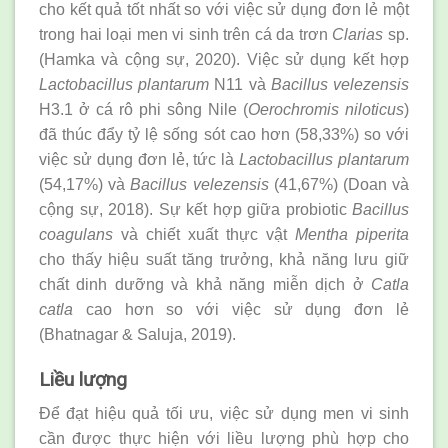
cho kết quả tốt nhất so với việc sử dụng đơn lẻ một
trong hai loại men vi sinh trên cá da trơn
Clarias
sp.
(Hamka và cộng sự, 2020). Việc sử dụng kết hợp
Lactobacillus plantarum
N11 và
Bacillus velezensis
H3.1 ở cá rô phi sông Nile (
Oerochromis niloticus
)
đã thúc đẩy tỷ lệ sống sót cao hơn (58,33%) so với
việc sử dụng đơn lẻ, tức là
Lactobacillus plantarum
(54,17%) và
Bacillus velezensis
(41,67%) (Doan và
cộng sự, 2018). Sự kết hợp giữa probiotic
Bacillus
coagulans
và chiết xuất thực vật
Mentha piperita
cho thấy hiệu suất tăng trưởng, khả năng lưu giữ
chất dinh dưỡng và khả năng miễn dịch ở
Catla
catla
cao hơn so với việc sử dụng đơn lẻ
(Bhatnagar & Saluja, 2019).
Liều lượng
Để đạt hiệu quả tối ưu, việc sử dụng men vi sinh
cần được thực hiện với liều lượng phù hợp cho