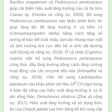
Bacillus megaterium
và
Pediococcus pentosaceus
giúp cải thiện hiệu suất tăng trưởng của cá da trơn
Clarias
sp. (Hamka và cộng sự, 2020). Bổ sung
Pediococcus pentosaceus
vào khẩu phần thức ăn
giúp tăng tốc độ tăng trưởng ở cá trắm cỏ
(
Ctenopharyngodon idella
) bằng cách tăng số
lượng tế bào tiết chất nhầy, làm dài nhung mao ruột
và ảnh hưởng tích cực đến hệ vi sinh vật đường
ruột (Gong và cộng sự, 2019). Ở cá chép (
Cyprinus
carpio
), việc bổ sung
Pediococcus pentosaceus
cũng thúc đẩy tăng trưởng bằng cách tăng cường
hoạt động của các enzyme tiêu hóa (Ahmadifar và
cộng sự, 2019). Việc bổ sung
Lactobacillus
8
plantarum
vào khẩu phần với liều 10
CFU/gm trong
4 tuần đã nâng cao hiệu suất tăng trưởng ở cá rô
phi sông Nile,
Oerochromis niloticus
(Zhai và cộng
sự, 2017). Hiệu suất tăng trưởng và sử dụng thức
ăn của
Ompok pabda
cao hơn đáng kể khi cung cấp