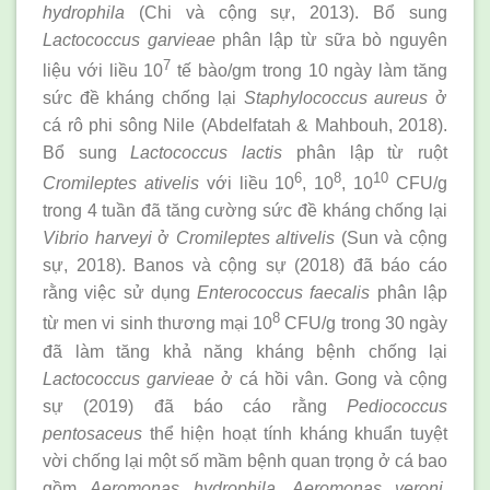
hydrophila
(Chi và cộng sự, 2013). Bổ sung
Lactococcus garvieae
phân lập từ sữa bò nguyên
7
liệu với liều 10
tế bào/gm trong 10 ngày làm tăng
sức đề kháng chống lại
Staphylococcus
aureus
ở
cá rô phi sông Nile (Abdelfatah & Mahbouh, 2018).
Bổ sung
Lactococcus lactis
phân lập từ ruột
6
8
10
Cromileptes ativelis
với liều 10
, 10
, 10
CFU/g
trong 4 tuần đã tăng cường sức đề kháng chống lại
Vibrio harveyi
ở
Cromileptes altivelis
(Sun và cộng
sự, 2018). Banos và cộng sự (2018) đã báo cáo
rằng việc sử dụng
Enterococcus faecalis
phân lập
8
từ men vi sinh thương mại 10
CFU/g trong 30 ngày
đã làm tăng khả năng kháng bệnh chống lại
Lactococcus garvieae
ở cá hồi vân. Gong và cộng
sự (2019) đã báo cáo rằng
Pediococcus
pentosaceus
thể hiện hoạt tính kháng khuẩn tuyệt
vời chống lại một số mầm bệnh quan trọng ở cá bao
gồm
Aeromonas hydrophila, Aeromonas veroni,