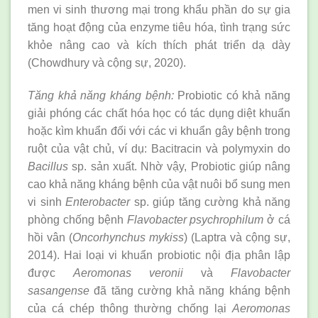
men vi sinh thương mại trong khẩu phần do sự gia
tăng hoạt động của enzyme tiêu hóa, tình trạng sức
khỏe nâng cao và kích thích phát triển dạ dày
(Chowdhury và cộng sự, 2020).
Tăng khả năng kháng bệnh:
Probiotic có khả năng
giải phóng các chất hóa học có tác dụng diệt khuẩn
hoặc kìm khuẩn đối với các vi khuẩn gây bệnh trong
ruột của vật chủ, ví dụ: Bacitracin và polymyxin do
Bacillus
sp. sản xuất. Nhờ vậy, Probiotic giúp nâng
cao khả năng kháng bệnh của vật nuôi bổ sung men
vi sinh
Enterobacter
sp. giúp tăng cường khả năng
phòng chống bệnh
Flavobacter psychrophilum
ở cá
hồi vân (
Oncorhynchus mykiss
) (Laptra và cộng sự,
2014). Hai loại vi khuẩn probiotic nội địa phân lập
được
Aeromonas veronii
và
Flavobacter
sasangense
đã tăng cường khả năng kháng bệnh
của cá chép thông thường chống lại
Aeromonas