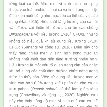
từng loài cụ thể. Mức men vi sinh thích hợp phụ
thuộc vào loài probiont, loài cá và tình trạng sinh lý,
điều kiện nuôi cũng như mục tiêu cụ thể của việc áp
dụng (Hai, 2015). Hiệu suất tăng trưởng của cá hồi
vân được cải thiện khi được cho ăn các chủng
7
Bifidobacteria
với liều lượng 1×10
CFU/g, nhưng
7
không có hiệu quả khi sử dụng liều lượng 3×10
CFU/g (Sahandi và cộng sự, 2018). Điều này cho
thấy rằng nhiều men vi sinh hơn trong thức ăn
không nhất thiết dẫn đến tăng trưởng nhiều hơn.
Liều lượng là một yếu tố quan trọng cần cân nhắc
khi bổ sung các chất dinh dưỡng chức năng trong
thức ăn thủy sản. Việc sử dụng liều lượng men vi
sinh cao hơn 0,2% trong khẩu phần ăn cho cá da
trơn pabda (
Ompok pabda
) có thể làm giảm tăng
trọng (Chowdhury và cộng sự, 2020). Nghiên cứu
này cho thấy nồng độ men vi sinh quá cao có thể
ảnh hưởng đến sinh lý tổng thể của cá và gây rối