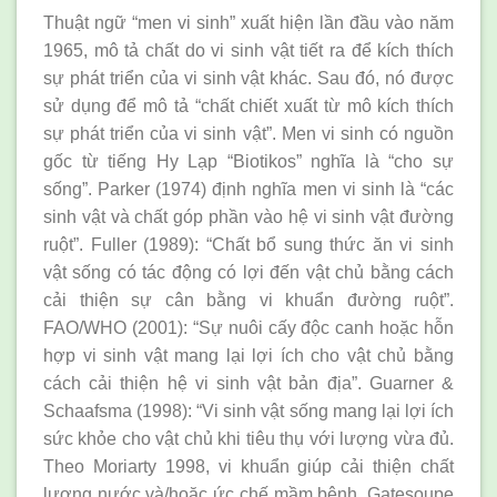
Thuật ngữ “men vi sinh” xuất hiện lần đầu vào năm
1965, mô tả chất do vi sinh vật tiết ra để kích thích
sự phát triển của vi sinh vật khác. Sau đó, nó được
sử dụng để mô tả “chất chiết xuất từ mô kích thích
sự phát triển của vi sinh vật”. Men vi sinh có nguồn
gốc từ tiếng Hy Lạp “Biotikos” nghĩa là “cho sự
sống”. Parker (1974) định nghĩa men vi sinh là “các
sinh vật và chất góp phần vào hệ vi sinh vật đường
ruột”. Fuller (1989): “Chất bổ sung thức ăn vi sinh
vật sống có tác động có lợi đến vật chủ bằng cách
cải thiện sự cân bằng vi khuẩn đường ruột”.
FAO/WHO (2001): “Sự nuôi cấy độc canh hoặc hỗn
hợp vi sinh vật mang lại lợi ích cho vật chủ bằng
cách cải thiện hệ vi sinh vật bản địa”. Guarner &
Schaafsma (1998): “Vi sinh vật sống mang lại lợi ích
sức khỏe cho vật chủ khi tiêu thụ với lượng vừa đủ.
Theo Moriarty 1998, vi khuẩn giúp cải thiện chất
lượng nước và/hoặc ức chế mầm bệnh. Gatesoupe