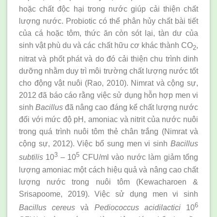
hoặc chất độc hại trong nước giúp cải thiện chất
lượng nước. Probiotic có thể phân hủy chất bài tiết
của cá hoặc tôm, thức ăn còn sót lại, tàn dư của
sinh vật phù du và các chất hữu cơ khác thành CO
,
2
nitrat và phốt phát và do đó cải thiện chu trình dinh
dưỡng nhằm duy trì môi trường chất lượng nước tốt
cho động vật nuôi (Rao, 2010). Nimrat và cộng sự,
2012 đã báo cáo rằng việc sử dụng hỗn hợp men vi
sinh
Bacillus
đã nâng cao đáng kể chất lượng nước
đối với mức độ pH, amoniac và nitrit của nước nuôi
trong quá trình nuôi tôm thẻ chân trắng (Nimrat và
cộng sự, 2012). Việc bổ sung men vi sinh
Bacillus
3
5
subtilis
10
– 10
CFU/ml vào nước làm giảm tổng
lượng amoniac một cách hiệu quả và nâng cao chất
lượng nước trong nuôi tôm (Kewacharoen &
Srisapoome, 2019). Việc sử dụng men vi sinh
6
Bacillus cereus
và
Pediococcus acidilactici
10