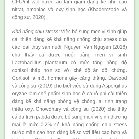
CFU/ml vào nước ao làm giảm đáng kể nhu cầu
nitrat, amoniac và oxy sinh học (Khademzade và
cộng sự, 2020).
Khả năng chịu stress:
Việc bổ sung men vi sinh giúp
cải thiện đáng kể khả năng chống chịu stress của
các loài thủy sản nuôi. Nguyen Van Nguyen (2018)
cho thấy cá được nuôi bằng men vi sinh
Lactobacillus plantarum có mức tăng nồng độ
cortisol thấp hơn so với chế độ ăn đối chứng.
Cortisol là một hormone gây căng thẳng. Dawood
và cộng sự (2019) cho biết việc sử dụng Aspergillus
oryzae làm chế phẩm sinh học ở cá rô phi cải thiện
đáng kể khả năng phòng vệ chống lại tình trạng
thiếu oxy. Chowdhury và cộng sự (2020) cho thấy
cá da trơn pabda được bổ sung men vi sinh thương
mại ở mức 0,2% có khả năng chống chịu stress
nước mặn cao hơn đáng kể so với liều cao hơn và