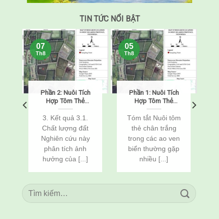
TIN TỨC NỔI BẬT
07
05
Th8
Th8
Phần 2: Nuôi Tích
Phần 1: Nuôi Tích
o
Hợp Tôm Thẻ
Hợp Tôm Thẻ
Chân Trắng
Chân Trắng
(Penaeus
(Penaeus
o
3. Kết quả 3.1.
Tóm tắt Nuôi tôm
vannamei) Và Cá
vannamei) Và Cá
Chất lượng đất
thẻ chân trắng
n
Rô Phi
Rô Phi
Nghiên cứu này
trong các ao ven
(Oreochromis
(Oreochromis
c
phân tích ảnh
biển thường gặp
niloticus) Thông
niloticus) Thông
Qua Cải Tạo Đất
Qua Cải Tạo Đất
hưởng của [...]
nhiều [...]