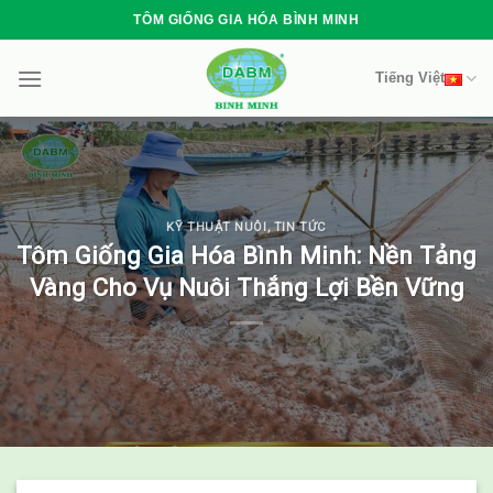
Skip
TÔM GIỐNG GIA HÓA BÌNH MINH
to
content
Tiếng Việt
KỸ THUẬT NUÔI
,
TIN TỨC
Tôm Giống Gia Hóa Bình Minh: Nền Tảng
Vàng Cho Vụ Nuôi Thắng Lợi Bền Vững