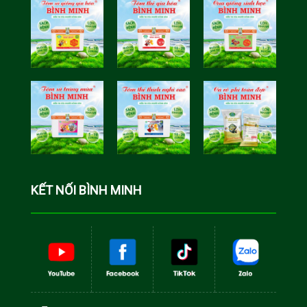
Tôm Sú Gia
Cua Sinh
Hóa Bình
Học Bình
Minh
Minh
Cá Rô Phi
Toàn Đực
KẾT NỐI BÌNH MINH