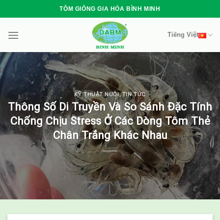
Skip
TÔM GIỐNG GIA HÓA BÌNH MINH
to
content
Tiếng Việt
KỸ THUẬT NUÔI
,
TIN TỨC
Thông Số Di Truyền Và So Sánh Đặc Tính
Chống Chịu Stress Ở Các Dòng Tôm Thẻ
Chân Trắng Khác Nhau