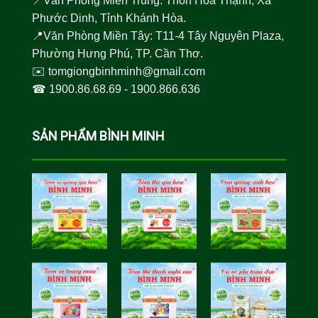
📍Văn Phòng Miền Trung: Thôn Hòa Thạnh, Xã
Phước Dinh, Tỉnh Khánh Hòa.
📍Văn Phòng Miền Tây: T11-4 Tây Nguyên Plaza,
Phường Hưng Phú, TP. Cần Thơ.
✉️
tomgiongbinhminh@gmail.com
☎︎
1900.86.68.69
-
1900.866.636
SẢN PHẨM BÌNH MINH
Tôm Sú Gia
Cua Sinh
Hóa Bình
Học Bình
Minh
Minh