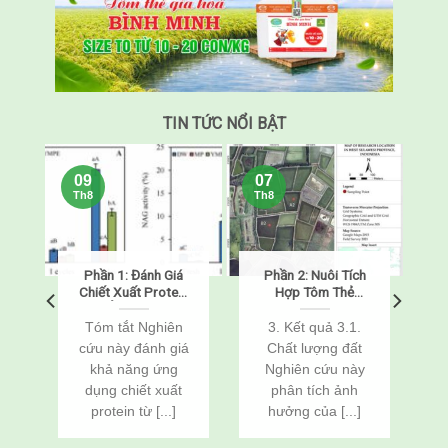
TIN TỨC NỔI BẬT
09
07
Th8
Th8
h
Phần 1: Đánh Giá
Phần 2: Nuôi Tích
m
Chiết Xuất Protein
Hợp Tôm Thẻ
Từ Ấu Trùng Sâu
Chân Trắng
Bột Vàng
(Penaeus
Tóm tắt Nghiên
3. Kết quả 3.1.
(Tenebrio molitor)
vannamei) Và Cá
cứu này đánh giá
Chất lượng đất
Như Một Chất Bảo
Rô Phi
khả năng ứng
Nghiên cứu này
Vệ Chống Đông
(Oreochromis
h
dụng chiết xuất
phân tích ảnh
Lạnh Cho Tôm Thẻ
niloticus) Thông
Chân Trắng Đông
Qua Cải Tạo Đất
protein từ [...]
hưởng của [...]
Lạnh