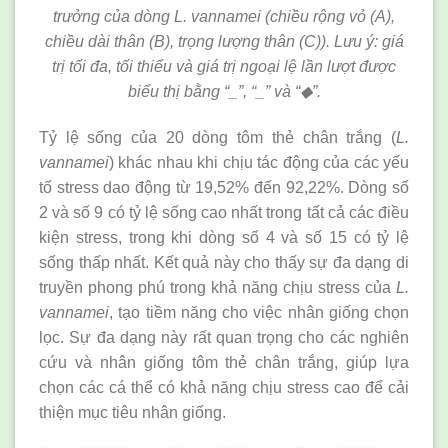
trưởng của dòng L. vannamei (chiều rộng vỏ (A),
chiều dài thân (B), trọng lượng thân (C)). Lưu ý: giá
trị tối đa, tối thiểu và giá trị ngoại lệ lần lượt được
biểu thị bằng “_”, “_” và “
◆
”
.
Tỷ lệ sống của 20 dòng tôm thẻ chân trắng (
L.
vannamei
) khác nhau khi chịu tác động của các yếu
tố stress dao động từ 19,52% đến 92,22%. Dòng số
2 và số 9 có tỷ lệ sống cao nhất trong tất cả các điều
kiện stress, trong khi dòng số 4 và số 15 có tỷ lệ
sống thấp nhất. Kết quả này cho thấy sự đa dạng di
truyền phong phú trong khả năng chịu stress của
L.
vannamei
, tạo tiềm năng cho việc nhân giống chọn
lọc. Sự đa dạng này rất quan trọng cho các nghiên
cứu và nhân giống tôm thẻ chân trắng, giúp lựa
chọn các cá thể có khả năng chịu stress cao để cải
thiện mục tiêu nhân giống.