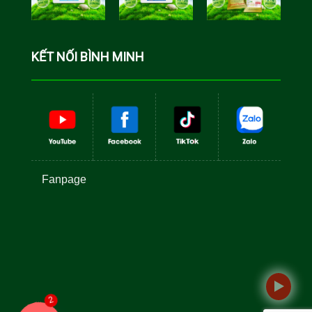
Cá Rô Phi
Toàn Đực
KẾT NỐI BÌNH MINH
Fanpage
2