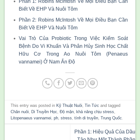
Phần 1: Robins McIntosh Về Mọi Điều Bạn Cần
Biết Về EHP Và Nuôi Tôm
Phần 2: Robins McIntosh Về Mọi Điều Bạn Cần
Biết Về EHP Và Nuôi Tôm
Vai Trò Của Probiotic Trong Việc Kiểm Soát
Bệnh Do Vi Khuẩn Và Phân Hủy Sinh Học Chất
Hữu Cơ Trong Ao Nuôi Tôm (Penaeus
vannamei) Ở Nam Ấn Độ
This entry was posted in
Kỹ Thuật Nuôi
,
Tin Tức
and tagged
Chăn nuôi
,
Di Truyền Học
,
Độ mặn
,
khả năng chịu stress
,
Litopenaeus vannamei
,
ph
,
stress
,
tính di truyền
,
Trung Quốc
.
Phần 1: Hiệu Quả Của Dầu
Tảo Như Một Thành Phần