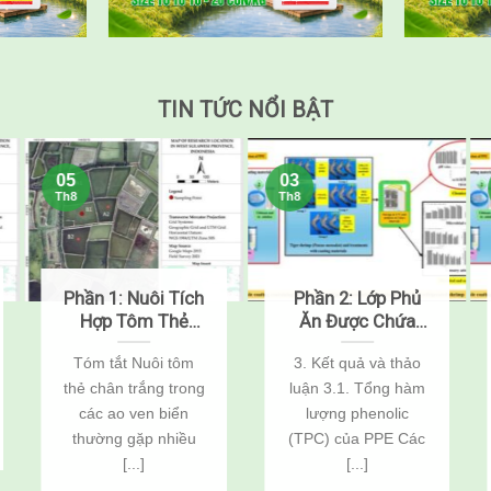
TIN TỨC NỔI BẬT
05
03
Th8
Th8
Phần 1: Nuôi Tích
Phần 2: Lớp Phủ
Hợp Tôm Thẻ
Ăn Được Chứa
Chân Trắng
Chitosan, Nisin
Tóm tắt Nuôi tôm
3. Kết quả và thảo
(Penaeus
Và Chiết Xuất Vỏ
thẻ chân trắng trong
luận 3.1. Tổng hàm
vannamei) Và Cá
Khoai Tây Giúp
Rô Phi
Kéo Dài Thời Hạn
các ao ven biển
lượng phenolic
(Oreochromis
Sử Dụng Của
thường gặp nhiều
(TPC) của PPE Các
niloticus) Thông
Tôm Sú
[...]
[...]
Qua Cải Tạo Đất
(Penaeus