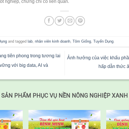
ốt nghiệp, chứng chỉ có liên quan.
Dụng
and tagged
lab
,
nhân viên kinh doanh
,
Tôm Giống
,
Tuyển Dụng
.
 tiên phong trong tương lai
Ảnh hưởng của việc khẩu phầ
ững với big data, AI và
hấp dẫn thức ă
SẢN PHẨM PHỤC VỤ NỀN NÔNG NGHIỆP XANH