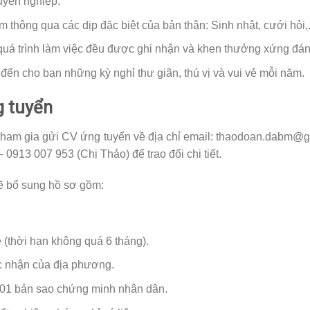
uyên nghiệp.
thông qua các dịp đặc biệt của bản thân: Sinh nhật, cưới hỏi,.
g quá trình làm việc đều được ghi nhận và khen thưởng xứng đán
n cho bạn những kỳ nghỉ thư giãn, thú vị và vui vẻ mỗi năm.
g tuyển
tham gia gửi CV ứng tuyển về địa chỉ email: thaodoan.dabm@g
– 0913 007 953 (Chị Thảo) để trao đổi chi tiết.
ẽ bổ sung hồ sơ gồm:
(thời hạn không quá 6 tháng).
ác nhận của địa phương.
 01 bản sao chứng minh nhân dân.