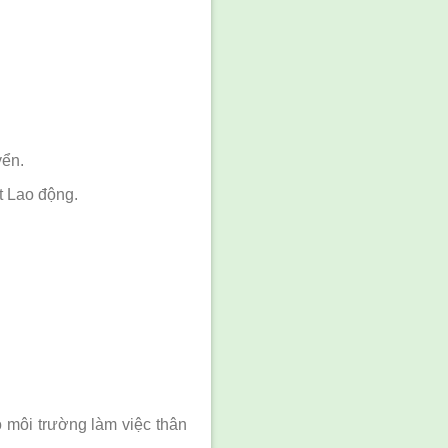
yển.
t Lao động.
 môi trường làm việc thân