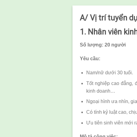
A/ Vị trí tuyển d
1. Nhân viên ki
Số lượng:
2
0 người
Yêu cầu:
Nam/nữ dưới 30 tuổi.
Tốt nghiệp cao đẳng, 
kinh doanh…
Ngoại hình ưa nhìn, gia
Có tính kỷ luật cao, ch
Ưu tiên sinh viên mới r
Mô tả công việc: