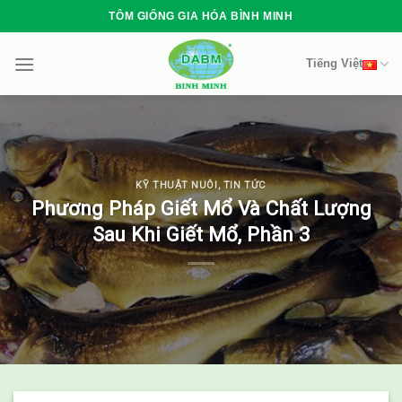
Skip
TÔM GIỐNG GIA HÓA BÌNH MINH
to
content
Tiếng Việt
KỸ THUẬT NUÔI
,
TIN TỨC
Phương Pháp Giết Mổ Và Chất Lượng
Sau Khi Giết Mổ, Phần 3