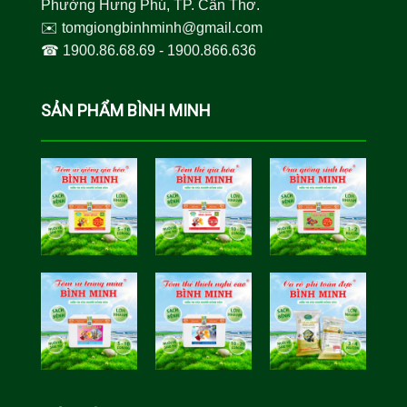
Phường Hưng Phú, TP. Cần Thơ.
✉️
tomgiongbinhminh@gmail.com
☎︎
1900.86.68.69
-
1900.866.636
SẢN PHẨM BÌNH MINH
Tôm Sú Gia
Cua Sinh
Hóa Bình
Học Bình
Minh
Minh
Cá Rô Phi
Toàn Đực