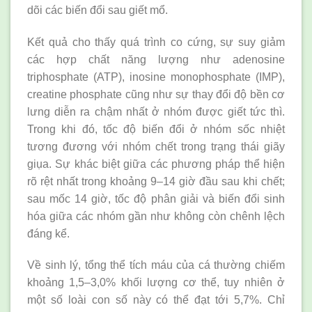
dõi các biến đổi sau giết mổ.
Kết quả cho thấy quá trình co cứng, sự suy giảm
các hợp chất năng lượng như adenosine
triphosphate (ATP), inosine monophosphate (IMP),
creatine phosphate cũng như sự thay đổi độ bền cơ
lưng diễn ra chậm nhất ở nhóm được giết tức thì.
Trong khi đó, tốc độ biến đổi ở nhóm sốc nhiệt
tương đương với nhóm chết trong trạng thái giãy
giụa. Sự khác biệt giữa các phương pháp thể hiện
rõ rệt nhất trong khoảng 9–14 giờ đầu sau khi chết;
sau mốc 14 giờ, tốc độ phân giải và biến đổi sinh
hóa giữa các nhóm gần như không còn chênh lệch
đáng kể.
Về sinh lý, tổng thể tích máu của cá thường chiếm
khoảng 1,5–3,0% khối lượng cơ thể, tuy nhiên ở
một số loài con số này có thể đạt tới 5,7%. Chỉ