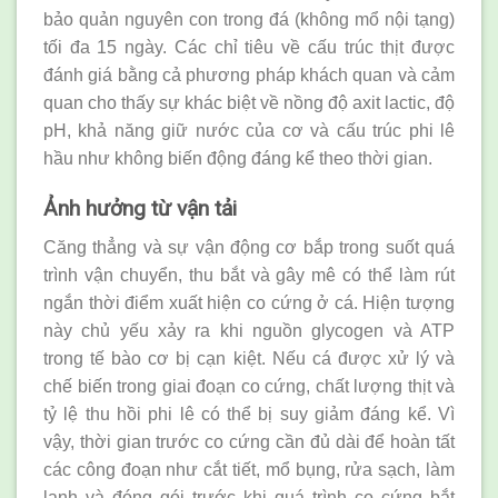
bảo quản nguyên con trong đá (không mổ nội tạng)
tối đa 15 ngày. Các chỉ tiêu về cấu trúc thịt được
đánh giá bằng cả phương pháp khách quan và cảm
quan cho thấy sự khác biệt về nồng độ axit lactic, độ
pH, khả năng giữ nước của cơ và cấu trúc phi lê
hầu như không biến động đáng kể theo thời gian.
Ảnh hưởng từ vận tải
Căng thẳng và sự vận động cơ bắp trong suốt quá
trình vận chuyển, thu bắt và gây mê có thể làm rút
ngắn thời điểm xuất hiện co cứng ở cá. Hiện tượng
này chủ yếu xảy ra khi nguồn glycogen và ATP
trong tế bào cơ bị cạn kiệt. Nếu cá được xử lý và
chế biến trong giai đoạn co cứng, chất lượng thịt và
tỷ lệ thu hồi phi lê có thể bị suy giảm đáng kể. Vì
vậy, thời gian trước co cứng cần đủ dài để hoàn tất
các công đoạn như cắt tiết, mổ bụng, rửa sạch, làm
lạnh và đóng gói trước khi quá trình co cứng bắt