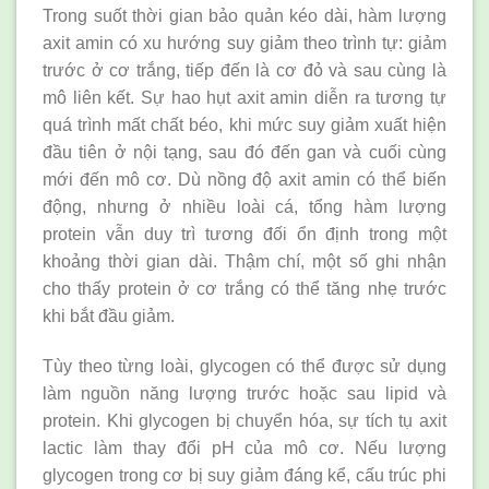
Trong suốt thời gian bảo quản kéo dài, hàm lượng
axit amin có xu hướng suy giảm theo trình tự: giảm
trước ở cơ trắng, tiếp đến là cơ đỏ và sau cùng là
mô liên kết. Sự hao hụt axit amin diễn ra tương tự
quá trình mất chất béo, khi mức suy giảm xuất hiện
đầu tiên ở nội tạng, sau đó đến gan và cuối cùng
mới đến mô cơ. Dù nồng độ axit amin có thể biến
động, nhưng ở nhiều loài cá, tổng hàm lượng
protein vẫn duy trì tương đối ổn định trong một
khoảng thời gian dài. Thậm chí, một số ghi nhận
cho thấy protein ở cơ trắng có thể tăng nhẹ trước
khi bắt đầu giảm.
Tùy theo từng loài, glycogen có thể được sử dụng
làm nguồn năng lượng trước hoặc sau lipid và
protein. Khi glycogen bị chuyển hóa, sự tích tụ axit
lactic làm thay đổi pH của mô cơ. Nếu lượng
glycogen trong cơ bị suy giảm đáng kể, cấu trúc phi