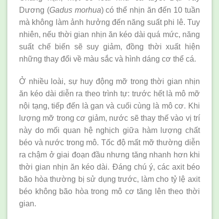
Dương (
Gadus morhua
) có thể nhịn ăn đến 10 tuần
mà không làm ảnh hưởng đến năng suất phi lê. Tuy
nhiên, nếu thời gian nhịn ăn kéo dài quá mức, năng
suất chế biến sẽ suy giảm, đồng thời xuất hiện
những thay đổi về màu sắc và hình dáng cơ thể cá.
Ở nhiều loài, sự huy động mỡ trong thời gian nhịn
ăn kéo dài diễn ra theo trình tự: trước hết là mô mỡ
nội tạng, tiếp đến là gan và cuối cùng là mô cơ. Khi
lượng mỡ trong cơ giảm, nước sẽ thay thế vào vị trí
này do mối quan hệ nghịch giữa hàm lượng chất
béo và nước trong mô. Tốc độ mất mỡ thường diễn
ra chậm ở giai đoạn đầu nhưng tăng nhanh hơn khi
thời gian nhịn ăn kéo dài. Đáng chú ý, các axit béo
bão hòa thường bị sử dụng trước, làm cho tỷ lệ axit
béo không bão hòa trong mô cơ tăng lên theo thời
gian.