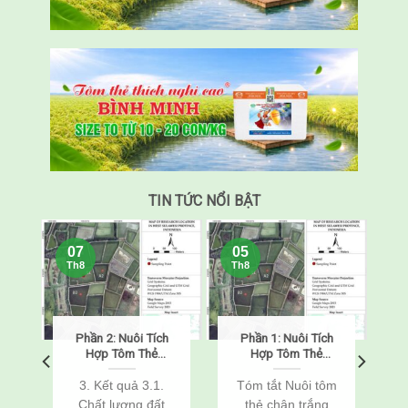
TIN TỨC NỔI BẬT
07
05
Th8
Th8
Phần 2: Nuôi Tích
Phần 1: Nuôi Tích
o
Hợp Tôm Thẻ
Hợp Tôm Thẻ
Chân Trắng
Chân Trắng
(Penaeus
(Penaeus
o
3. Kết quả 3.1.
Tóm tắt Nuôi tôm
vannamei) Và Cá
vannamei) Và Cá
Chất lượng đất
thẻ chân trắng