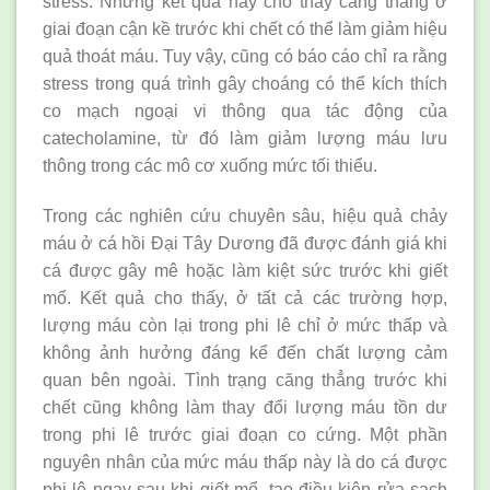
stress. Những kết quả này cho thấy căng thẳng ở
giai đoạn cận kề trước khi chết có thể làm giảm hiệu
quả thoát máu. Tuy vậy, cũng có báo cáo chỉ ra rằng
stress trong quá trình gây choáng có thể kích thích
co mạch ngoại vi thông qua tác động của
catecholamine, từ đó làm giảm lượng máu lưu
thông trong các mô cơ xuống mức tối thiểu.
Trong các nghiên cứu chuyên sâu, hiệu quả chảy
máu ở cá hồi Đại Tây Dương đã được đánh giá khi
cá được gây mê hoặc làm kiệt sức trước khi giết
mổ. Kết quả cho thấy, ở tất cả các trường hợp,
lượng máu còn lại trong phi lê chỉ ở mức thấp và
không ảnh hưởng đáng kể đến chất lượng cảm
quan bên ngoài. Tình trạng căng thẳng trước khi
chết cũng không làm thay đổi lượng máu tồn dư
trong phi lê trước giai đoạn co cứng. Một phần
nguyên nhân của mức máu thấp này là do cá được
phi lê ngay sau khi giết mổ, tạo điều kiện rửa sạch