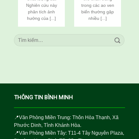
n
Rô Phi
Rô Phi
Nghiên cứu này
trong các ao ven
(Oreochromis
(Oreochromis
c
phân tích ảnh
biển thường gặp
niloticus) Thông
niloticus) Thông
Qua Cải Tạo Đất
Qua Cải Tạo Đất
hưởng của [...]
nhiều [...]
THÔNG TIN BÌNH MINH
📍Văn Phòng Miền Trung: Thôn Hòa Thạnh, Xã
Phước Dinh, Tỉnh Khánh Hòa.
📍Văn Phòng Miền Tây: T11-4 Tây Nguyên Plaza,