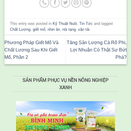
This entry was posted in
Kỹ Thuật Nuôi
,
Tin Tức
and tagged
Chất Lượng
,
giết mổ
,
nhịn ăn
,
nội tạng
,
vận tải
.
Phương Pháp Giết Mổ Và
Tăng Sản Lượng Cá Rô Phi,
Chất Lượng Sau Khi Giết
Lợi Nhuận Có Thật Sự Bứt
Mổ, Phần 2
Phá?
SẢN PHẨM PHỤC VỤ NỀN NÔNG NGHIỆP
XANH