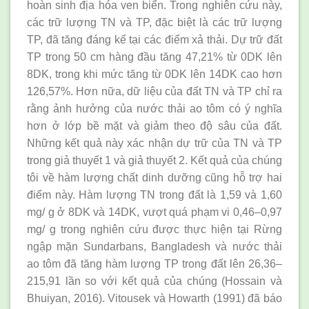
hoàn sinh địa hóa ven biển. Trong nghiên cứu này,
các trữ lượng TN và TP, đặc biệt là các trữ lượng
TP, đã tăng đáng kể tại các điểm xả thải. Dự trữ đất
TP trong 50 cm hàng đầu tăng 47,21% từ 0DK lên
8DK, trong khi mức tăng từ 0DK lên 14DK cao hơn
126,57%. Hơn nữa, dữ liệu của đất TN và TP chỉ ra
rằng ảnh hưởng của nước thải ao tôm có ý nghĩa
hơn ở lớp bề mặt và giảm theo độ sâu của đất.
Những kết quả này xác nhận dự trữ của TN và TP
trong giả thuyết 1 và giả thuyết 2. Kết quả của chúng
tôi về hàm lượng chất dinh dưỡng cũng hỗ trợ hai
điểm này. Hàm lượng TN trong đất là 1,59 và 1,60
mg/ g ở 8DK và 14DK, vượt quá phạm vi 0,46–0,97
mg/ g trong nghiên cứu được thực hiện tại Rừng
ngập mặn Sundarbans, Bangladesh và nước thải
ao tôm đã tăng hàm lượng TP trong đất lên 26,36–
215,91 lần so với kết quả của chúng (Hossain và
Bhuiyan, 2016). Vitousek và Howarth (1991) đã báo