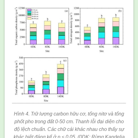
Hình 4. Trữ lượng carbon hữu cơ, tổng nitơ và tổng
phốt pho trong đất 0-50 cm. Thanh lỗi đại diện cho
độ lệch chuẩn. Các chữ cái khác nhau cho thấy sự
khác biệt đáng kể ở p < 0,05. (0DK: Rừng Kandelia