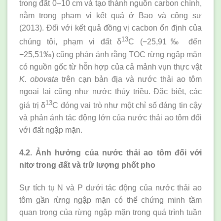
trong đất 0–10 cm và tạo thành nguồn carbon chính,
nằm trong phạm vi kết quả ở Bao và cộng sự
(2013). Đối với kết quả đồng vị cacbon ổn định của
13
chúng tôi, phạm vi đất δ
C (−25,91‰ đến
−25,51‰) cũng phản ánh rằng TOC rừng ngập mặn
có nguồn gốc từ hỗn hợp của cả mảnh vụn thực vật
K. obovata
trên cạn bản địa và nước thải ao tôm
ngoại lai cũng như nước thủy triều. Đặc biệt, các
13
giá trị δ
C đóng vai trò như một chỉ số đáng tin cậy
và phản ánh tác động lớn của nước thải ao tôm đối
với đất ngập mặn.
4.2. Ảnh hưởng của nước thải ao tôm đối với
nitơ trong đất và trữ lượng phốt pho
Sự tích tụ N và P dưới tác động của nước thải ao
tôm gần rừng ngập mặn có thể chứng minh tầm
quan trọng của rừng ngập mặn trong quá trình tuần