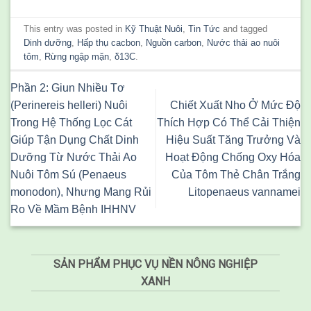
This entry was posted in
Kỹ Thuật Nuôi
,
Tin Tức
and tagged
Dinh dưỡng
,
Hấp thụ cacbon
,
Nguồn carbon
,
Nước thải ao nuôi
tôm
,
Rừng ngập mặn
,
δ13C
.
Phần 2: Giun Nhiều Tơ
(Perinereis helleri) Nuôi
Chiết Xuất Nho Ở Mức Độ
Trong Hệ Thống Lọc Cát
Thích Hợp Có Thể Cải Thiện
Giúp Tận Dụng Chất Dinh
Hiệu Suất Tăng Trưởng Và
Dưỡng Từ Nước Thải Ao
Hoạt Động Chống Oxy Hóa
Nuôi Tôm Sú (Penaeus
Của Tôm Thẻ Chân Trắng
monodon), Nhưng Mang Rủi
Litopenaeus vannamei
Ro Về Mầm Bệnh IHHNV
SẢN PHẨM PHỤC VỤ NỀN NÔNG NGHIỆP
XANH