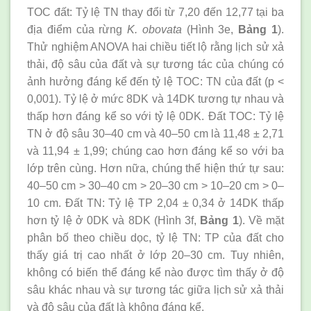
TOC đất: Tỷ lệ TN thay đổi từ 7,20 đến 12,77 tại ba
địa điểm của rừng
K. obovata
(Hình 3e,
Bảng 1
).
Thử nghiệm ANOVA hai chiều tiết lộ rằng lịch sử xả
thải, độ sâu của đất và sự tương tác của chúng có
ảnh hưởng đáng kể đến tỷ lệ TOC: TN của đất (p <
0,001). Tỷ lệ ở mức 8DK và 14DK tương tự nhau và
thấp hơn đáng kể so với tỷ lệ 0DK. Đất TOC: Tỷ lệ
TN ở độ sâu 30–40 cm và 40–50 cm là 11,48 ± 2,71
và 11,94 ± 1,99; chúng cao hơn đáng kể so với ba
lớp trên cùng. Hơn nữa, chúng thể hiện thứ tự sau:
40–50 cm > 30–40 cm > 20–30 cm > 10–20 cm > 0–
10 cm. Đất TN: Tỷ lệ TP 2,04 ± 0,34 ở 14DK thấp
hơn tỷ lệ ở 0DK và 8DK (Hình 3f,
Bảng 1
). Về mặt
phân bố theo chiều dọc, tỷ lệ TN: TP của đất cho
thấy giá trị cao nhất ở lớp 20–30 cm. Tuy nhiên,
không có biến thể đáng kể nào được tìm thấy ở độ
sâu khác nhau và sự tương tác giữa lịch sử xả thải
và độ sâu của đất là không đáng kể.