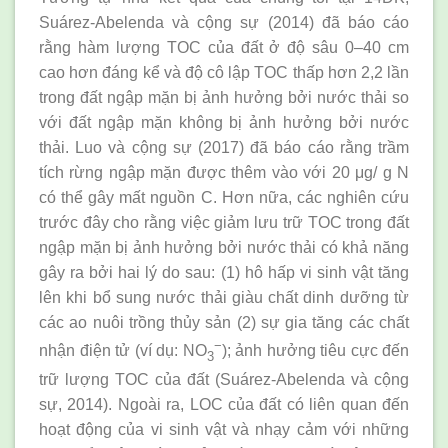
Suárez-Abelenda và cộng sự (2014) đã báo cáo
rằng hàm lượng TOC của đất ở độ sâu 0–40 cm
cao hơn đáng kể và độ cô lập TOC thấp hơn 2,2 lần
trong đất ngập mặn bị ảnh hưởng bởi nước thải so
với đất ngập mặn không bị ảnh hưởng bởi nước
thải. Luo và cộng sự (2017) đã báo cáo rằng trầm
tích rừng ngập mặn được thêm vào với 20 μg/ g N
có thể gây mất nguồn C. Hơn nữa, các nghiên cứu
trước đây cho rằng việc giảm lưu trữ TOC trong đất
ngập mặn bị ảnh hưởng bởi nước thải có khả năng
gây ra bởi hai lý do sau: (1) hô hấp vi sinh vật tăng
lên khi bổ sung nước thải giàu chất dinh dưỡng từ
các ao nuôi trồng thủy sản (2) sự gia tăng các chất
−
nhận điện tử (ví dụ: NO
); ảnh hưởng tiêu cực đến
3
trữ lượng TOC của đất (Suárez-Abelenda và cộng
sự, 2014). Ngoài ra, LOC của đất có liên quan đến
hoạt động của vi sinh vật và nhạy cảm với những