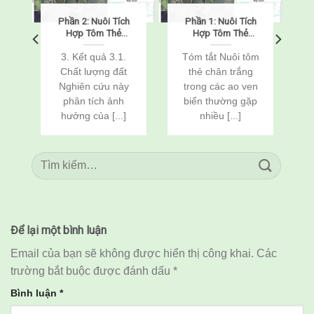
Phần 2: Nuôi Tích
Phần 1: Nuôi Tích
o
Hợp Tôm Thẻ
Hợp Tôm Thẻ
Chân Trắng
Chân Trắng
(Penaeus
(Penaeus
o
3. Kết quả 3.1.
Tóm tắt Nuôi tôm
vannamei) Và Cá
vannamei) Và Cá
Chất lượng đất
thẻ chân trắng
n
Rô Phi
Rô Phi
Nghiên cứu này
trong các ao ven
(Oreochromis
(Oreochromis
c
phân tích ảnh
biển thường gặp
niloticus) Thông
niloticus) Thông
Qua Cải Tạo Đất
Qua Cải Tạo Đất
hưởng của [...]
nhiều [...]
Để lại một bình luận
Email của bạn sẽ không được hiển thị công khai.
Các
trường bắt buộc được đánh dấu
*
Bình luận
*