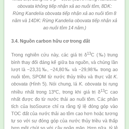
obovata không tiếp nhận xả ao nuôi tôm, 8DK:
Rừng Kandelia obovata tiếp nhận xả ao nuôi tôm 8
năm và 14DK: Rừng Kandelia obovata tiếp nhận xả
ao nuôi tôm 14 năm.)
3.4. Nguồn carbon hữu cơ trong đất
13
Trong nghiên cứu này, các giá trị δ
C (‰) trung
bình thay đổi đáng kể giữa ba nguồn, và chúng lần
lượt là −23,31‰, −24,80‰ và −29,98‰ trong ao
nuôi tôm, SPOM từ nước thủy triều và thực vật
K.
obovata
(Hình 5). Nói chung, lá
K. obovata
bị rụng
13
nhiều nhất trong 13ºC, trong khi giá trị δ
C cao
nhất được đo từ nước thải ao nuôi tôm. Các phân
tích của IsoSource chỉ ra rằng tỷ lệ đóng góp vào
TOC đất của nước thải ao tôm cao hơn hoặc tương
tự so với sự đóng góp của nước thủy triều và thấp
hơn một chút so với cây ngập mặn. Hơn nữa, tỷ lệ