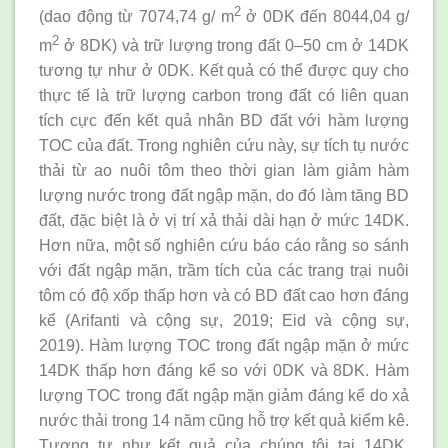
2
(dao động từ 7074,74 g/ m
ở 0DK đến 8044,04 g/
2
m
ở 8DK) và trữ lượng trong đất 0–50 cm ở 14DK
tương tự như ở 0DK. Kết quả có thể được quy cho
thực tế là trữ lượng carbon trong đất có liên quan
tích cực đến kết quả nhân BD đất với hàm lượng
TOC của đất. Trong nghiên cứu này, sự tích tụ nước
thải từ ao nuôi tôm theo thời gian làm giảm hàm
lượng nước trong đất ngập mặn, do đó làm tăng BD
đất, đặc biệt là ở vị trí xả thải dài hạn ở mức 14DK.
Hơn nữa, một số nghiên cứu báo cáo rằng so sánh
với đất ngập mặn, trầm tích của các trang trại nuôi
tôm có độ xốp thấp hơn và có BD đất cao hơn đáng
kể (Arifanti và cộng sự, 2019; Eid và cộng sự,
2019). Hàm lượng TOC trong đất ngập mặn ở mức
14DK thấp hơn đáng kể so với 0DK và 8DK. Hàm
lượng TOC trong đất ngập mặn giảm đáng kể do xả
nước thải trong 14 năm cũng hỗ trợ kết quả kiểm kê.
Tương tự như kết quả của chúng tôi tại 14DK,