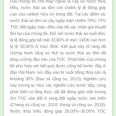
của chúng tôi cho thấy ngoài lá cây và nước thủy
triều, nước thải ao tôm còn chiếm tỷ lệ đóng góp
cao của carbon hữu cơ trong đất. Tại các điểm xả,
nước thải ao tôm và cây ngập mặn chiếm 70%–74%
TOC đất ngập mặn, điều này đã xác nhận giả thuyết
thứ ba của chúng tôi. Đối với nước thải ao nuôi tôm,
tỷ lệ đóng góp bề mặt 33,60% ở mức 14DK cao hơn
tỷ lệ 30,00% ở mức 8DK. Kết quả này rõ ràng đã
chứng minh rằng sự tích tụ nước thải ao tôm đã
tăng cường đầu vào của TOC. Phát hiện của chúng
tôi phù hợp với kết quả được công bố trước đây ở
đảo Hải Nam, nơi đầu vào từ nuôi trồng thủy sản là
khoảng 30% (Bao và cộng sự, 2013). Nghiên cứu
này tương tự như các nghiên cứu trước đây, cũng
phát hiện ra rằng thực vật đã đóng góp một lượng
lớn TOC vào đất ở vùng đất ngập nước ven biển
(Cheng và cộng sự, 2010; Xiong và cộng sự, 2018).
Nước thủy triều đóng góp 26,00%–30,00% TOC