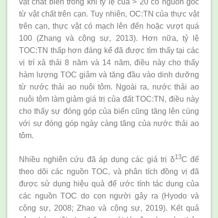
vật chất biển trong khi tỷ lệ của > 20 có nguồn gốc
từ vật chất trên cạn. Tuy nhiên, OC:TN của thực vật
trên cạn, thực vật có mạch lên đến hoặc vượt quá
100 (Zhang và cộng sự, 2013). Hơn nữa, tỷ lệ
TOC:TN thấp hơn đáng kể đã được tìm thấy tại các
vị trí xả thải 8 năm và 14 năm, điều này cho thấy
hàm lượng TOC giảm và tăng đầu vào dinh dưỡng
từ nước thải ao nuôi tôm. Ngoài ra, nước thải ao
nuôi tôm làm giảm giá trị của đất TOC:TN, điều này
cho thấy sự đóng góp của biển cũng tăng lên cùng
với sự đóng góp ngày càng tăng của nước thải ao
tôm.
13
Nhiều nghiên cứu đã áp dụng các giá trị δ
C để
theo dõi các nguồn TOC, và phân tích đồng vị đã
được sử dụng hiệu quả để ước tính tác dụng của
các nguồn TOC do con người gây ra (Hyodo và
cộng sự, 2008; Zhao và cộng sự, 2019). Kết quả