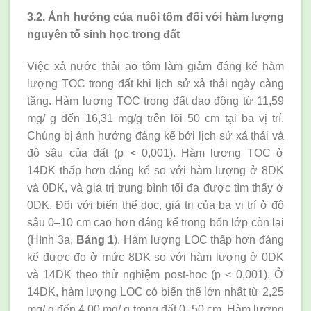
3.2. Ảnh hưởng của nuôi tôm đối với hàm lượng
nguyên tố sinh học trong đất
Việc xả nước thải ao tôm làm giảm đáng kể hàm
lượng TOC trong đất khi lịch sử xả thải ngày càng
tăng. Hàm lượng TOC trong đất dao động từ 11,59
mg/ g đến 16,31 mg/g trên lõi 50 cm tại ba vị trí.
Chúng bị ảnh hưởng đáng kể bởi lịch sử xả thải và
độ sâu của đất (p < 0,001). Hàm lượng TOC ở
14DK thấp hơn đáng kể so với hàm lượng ở 8DK
và 0DK, và giá trị trung bình tối đa được tìm thấy ở
0DK. Đối với biến thể dọc, giá trị của ba vị trí ở độ
sâu 0–10 cm cao hơn đáng kể trong bốn lớp còn lại
(Hình 3a,
Bảng 1
). Hàm lượng LOC thấp hơn đáng
kể được đo ở mức 8DK so với hàm lượng ở 0DK
và 14DK theo thử nghiệm post-hoc (p < 0,001). Ở
14DK, hàm lượng LOC có biến thể lớn nhất từ 2,25
mg/ g đến 4,00 mg/ g trong đất 0–50 cm. Hàm lượng