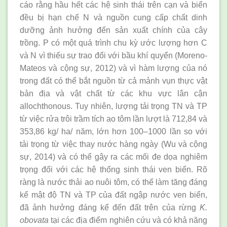
cáo rằng hầu hết các hệ sinh thái trên cạn và biển
đều bị hạn chế N và nguồn cung cấp chất dinh
dưỡng ảnh hưởng đến sản xuất chính của cây
trồng. P có một quá trình chu kỳ ước lượng hơn C
và N vì thiếu sự trao đổi với bầu khí quyển (Moreno-
Mateos và cộng sự, 2012) và vì hàm lượng của nó
trong đất có thể bắt nguồn từ cả mảnh vụn thực vật
bản địa và vật chất từ các khu vực lân cận
allochthonous. Tuy nhiên, lượng tải trọng TN và TP
từ việc rửa trôi trầm tích ao tôm lần lượt là 712,84 và
353,86 kg/ ha/ năm, lớn hơn 100–1000 lần so với
tải trọng từ việc thay nước hàng ngày (Wu và cộng
sự, 2014) và có thể gây ra các mối đe dọa nghiêm
trọng đối với các hệ thống sinh thái ven biển. Rõ
ràng là nước thải ao nuôi tôm, có thể làm tăng đáng
kể mật độ TN và TP của đất ngập nước ven biển,
đã ảnh hưởng đáng kể đến đất trên của rừng
K.
obovata
tại các địa điểm nghiên cứu và có khả năng