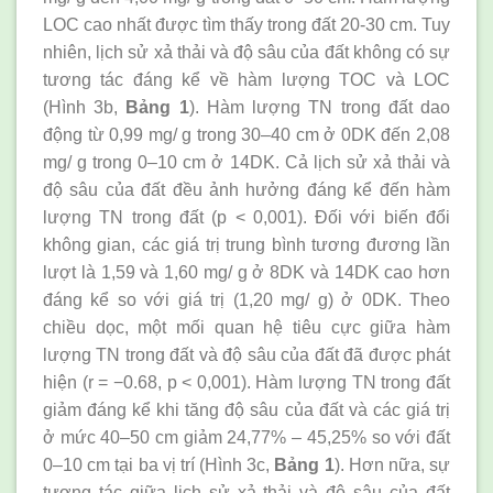
LOC cao nhất được tìm thấy trong đất 20-30 cm. Tuy
nhiên, lịch sử xả thải và độ sâu của đất không có sự
tương tác đáng kể về hàm lượng TOC và LOC
(Hình 3b,
Bảng 1
). Hàm lượng TN trong đất dao
động từ 0,99 mg/ g trong 30–40 cm ở 0DK đến 2,08
mg/ g trong 0–10 cm ở 14DK. Cả lịch sử xả thải và
độ sâu của đất đều ảnh hưởng đáng kể đến hàm
lượng TN trong đất (p < 0,001). Đối với biến đổi
không gian, các giá trị trung bình tương đương lần
lượt là 1,59 và 1,60 mg/ g ở 8DK và 14DK cao hơn
đáng kể so với giá trị (1,20 mg/ g) ở 0DK. Theo
chiều dọc, một mối quan hệ tiêu cực giữa hàm
lượng TN trong đất và độ sâu của đất đã được phát
hiện (r = −0.68, p < 0,001). Hàm lượng TN trong đất
giảm đáng kể khi tăng độ sâu của đất và các giá trị
ở mức 40–50 cm giảm 24,77% – 45,25% so với đất
0–10 cm tại ba vị trí (Hình 3c,
Bảng 1
). Hơn nữa, sự
tương tác giữa lịch sử xả thải và độ sâu của đất