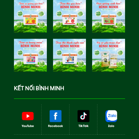
Tôm Sú Gia
Cua Sinh
Hóa Bình
Học Bình
Minh
Minh
Cá Rô Phi
Toàn Đực
KẾT NỐI BÌNH MINH