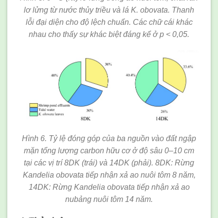
lơ lửng từ nước thủy triều và lá K. obovata. Thanh
lỗi đại diện cho độ lệch chuẩn. Các chữ cái khác
nhau cho thấy sự khác biệt đáng kể ở p < 0,05.
Hình 6. Tỷ lệ đóng góp của ba nguồn vào đất ngập
mặn tổng lượng carbon hữu cơ ở độ sâu 0–10 cm
tại các vị trí 8DK (trái) và 14DK (phải). 8DK: Rừng
Kandelia obovata tiếp nhận xả ao nuôi tôm 8 năm,
14DK: Rừng Kandelia obovata tiếp nhận xả ao
nubảng
nu
ôi tôm 14 năm.