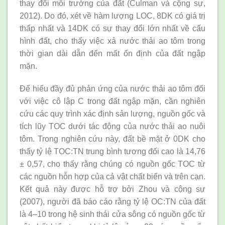
thay đổi môi trường của đất (Culman và cộng sự,
2012). Do đó, xét về hàm lượng LOC, 8DK có giá trị
thấp nhất và 14DK có sự thay đổi lớn nhất về cấu
hình đất, cho thấy việc xả nước thải ao tôm trong
thời gian dài dẫn đến mất ổn định của đất ngập
mặn.
Để hiểu đầy đủ phản ứng của nước thải ao tôm đối
với việc cô lập C trong đất ngập mặn, cần nghiên
cứu các quy trình xác định sản lượng, nguồn gốc và
tích lũy TOC dưới tác động của nước thải ao nuôi
tôm. Trong nghiên cứu này, đất bề mặt ở 0DK cho
thấy tỷ lệ TOC:TN trung bình tương đối cao là 14,76
± 0,57, cho thấy rằng chúng có nguồn gốc TOC từ
các nguồn hỗn hợp của cả vật chất biển và trên cạn.
Kết quả này được hỗ trợ bởi Zhou và cộng sự
(2007), người đã báo cáo rằng tỷ lệ OC:TN của đất
là 4–10 trong hệ sinh thái cửa sông có nguồn gốc từ