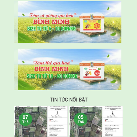
TIN TỨC NỔI BẬT
07
05
Th8
Th8