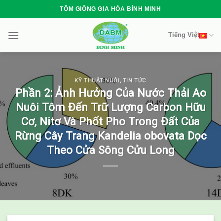
Skip
TÔM GIỐNG GIA HÓA BÌNH MINH
to
content
Tiếng Việt
KỸ THUẬT NUÔI
,
TIN TỨC
Phần 2: Ảnh Hưởng Của Nước Thải Ao
Nuôi Tôm Đến Trữ Lượng Carbon Hữu
Cơ, Nitơ Và Phốt Pho Trong Đất Của
Rừng Cây Trang Kandelia obovata Dọc
Theo Cửa Sông Cửu Long