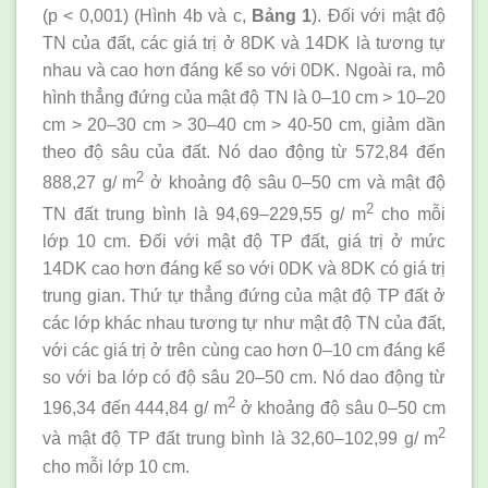
(p < 0,001) (Hình 4b và c,
Bảng 1
). Đối với mật độ
TN của đất, các giá trị ở 8DK và 14DK là tương tự
nhau và cao hơn đáng kể so với 0DK. Ngoài ra, mô
hình thẳng đứng của mật độ TN là 0–10 cm > 10–20
cm > 20–30 cm > 30–40 cm > 40-50 cm, giảm dần
theo độ sâu của đất. Nó dao động từ 572,84 đến
2
888,27 g/ m
ở khoảng độ sâu 0–50 cm và mật độ
2
TN đất trung bình là 94,69–229,55 g/ m
cho mỗi
lớp 10 cm. Đối với mật độ TP đất, giá trị ở mức
14DK cao hơn đáng kể so với 0DK và 8DK có giá trị
trung gian. Thứ tự thẳng đứng của mật độ TP đất ở
các lớp khác nhau tương tự như mật độ TN của đất,
với các giá trị ở trên cùng cao hơn 0–10 cm đáng kể
so với ba lớp có độ sâu 20–50 cm. Nó dao động từ
2
196,34 đến 444,84 g/ m
ở khoảng độ sâu 0–50 cm
2
và mật độ TP đất trung bình là 32,60–102,99 g/ m
cho mỗi lớp 10 cm.