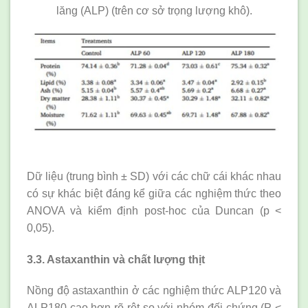
lăng (ALP) (trên cơ sở trọng lượng khô).
Dữ liệu (trung bình ± SD) với các chữ cái khác nhau
có sự khác biệt đáng kể giữa các nghiệm thức theo
ANOVA và kiểm định post-hoc của Duncan (p <
0,05).
3.3. Astaxanthin và chất lượng thịt
Nồng độ astaxanthin ở các nghiệm thức ALP120 và
ALP180 cao hơn rõ rệt so với nhóm đối chứng (P <