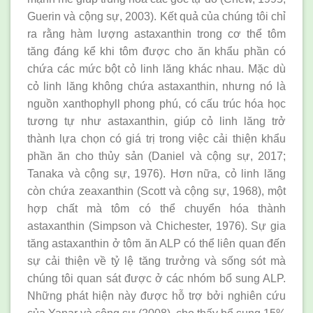
Guerin và cộng sự, 2003). Kết quả của chúng tôi chỉ
ra rằng hàm lượng astaxanthin trong cơ thể tôm
tăng đáng kể khi tôm được cho ăn khẩu phần có
chứa các mức bột cỏ linh lăng khác nhau. Mặc dù
cỏ linh lăng không chứa astaxanthin, nhưng nó là
nguồn xanthophyll phong phú, có cấu trúc hóa học
tương tự như astaxanthin, giúp cỏ linh lăng trở
thành lựa chọn có giá trị trong việc cải thiện khẩu
phần ăn cho thủy sản (Daniel và cộng sự, 2017;
Tanaka và cộng sự, 1976). Hơn nữa, cỏ linh lăng
còn chứa zeaxanthin (Scott và cộng sự, 1968), một
hợp chất mà tôm có thể chuyển hóa thành
astaxanthin (Simpson và Chichester, 1976). Sự gia
tăng astaxanthin ở tôm ăn ALP có thể liên quan đến
sự cải thiện về tỷ lệ tăng trưởng và sống sót mà
chúng tôi quan sát được ở các nhóm bổ sung ALP.
Những phát hiện này được hỗ trợ bởi nghiên cứu