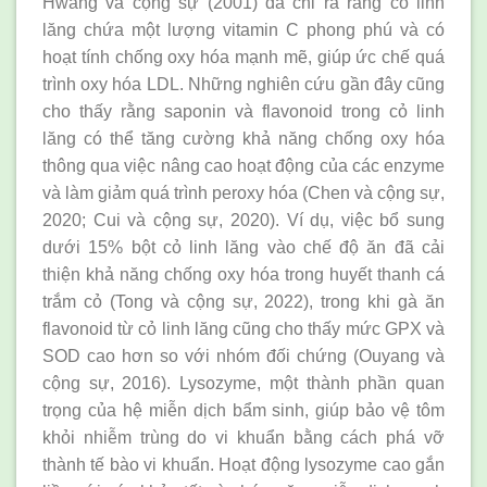
Hwang và cộng sự (2001) đã chỉ ra rằng cỏ linh
lăng chứa một lượng vitamin C phong phú và có
hoạt tính chống oxy hóa mạnh mẽ, giúp ức chế quá
trình oxy hóa LDL. Những nghiên cứu gần đây cũng
cho thấy rằng saponin và flavonoid trong cỏ linh
lăng có thể tăng cường khả năng chống oxy hóa
thông qua việc nâng cao hoạt động của các enzyme
và làm giảm quá trình peroxy hóa (Chen và cộng sự,
2020; Cui và cộng sự, 2020). Ví dụ, việc bổ sung
dưới 15% bột cỏ linh lăng vào chế độ ăn đã cải
thiện khả năng chống oxy hóa trong huyết thanh cá
trắm cỏ (Tong và cộng sự, 2022), trong khi gà ăn
flavonoid từ cỏ linh lăng cũng cho thấy mức GPX và
SOD cao hơn so với nhóm đối chứng (Ouyang và
cộng sự, 2016). Lysozyme, một thành phần quan
trọng của hệ miễn dịch bẩm sinh, giúp bảo vệ tôm
khỏi nhiễm trùng do vi khuẩn bằng cách phá vỡ
thành tế bào vi khuẩn. Hoạt động lysozyme cao gắn