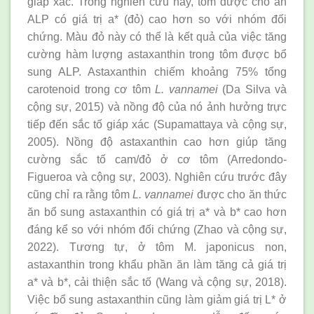
giáp xác. Trong nghiên cứu này, tôm được cho ăn
ALP có giá trị a* (đỏ) cao hơn so với nhóm đối
chứng. Màu đỏ này có thể là kết quả của việc tăng
cường hàm lượng astaxanthin trong tôm được bổ
sung ALP. Astaxanthin chiếm khoảng 75% tổng
carotenoid trong cơ tôm
L. vannamei
(Da Silva và
cộng sự, 2015) và nồng độ của nó ảnh hưởng trực
tiếp đến sắc tố giáp xác (Supamattaya và cộng sự,
2005). Nồng độ astaxanthin cao hơn giúp tăng
cường sắc tố cam/đỏ ở cơ tôm (Arredondo-
Figueroa và cộng sự, 2003). Nghiên cứu trước đây
cũng chỉ ra rằng tôm
L. vannamei
được cho ăn thức
ăn bổ sung astaxanthin có giá trị a* và b* cao hơn
đáng kể so với nhóm đối chứng (Zhao và cộng sự,
2022). Tương tự, ở tôm M. japonicus non,
astaxanthin trong khẩu phần ăn làm tăng cả giá trị
a* và b*, cải thiện sắc tố (Wang và cộng sự, 2018).
Việc bổ sung astaxanthin cũng làm giảm giá trị L* ở