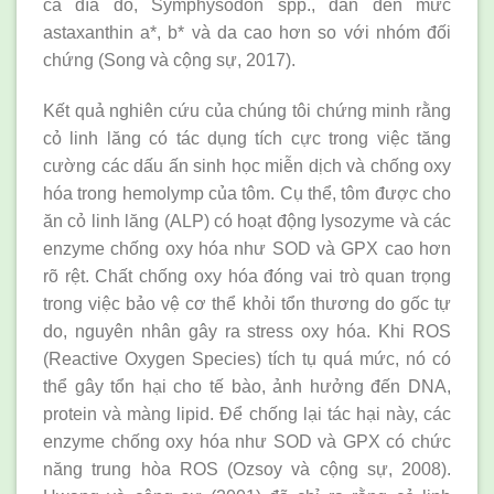
cá đĩa đỏ, Symphysodon spp., dẫn đến mức
astaxanthin a*, b* và da cao hơn so với nhóm đối
chứng (Song và cộng sự, 2017).
Kết quả nghiên cứu của chúng tôi chứng minh rằng
cỏ linh lăng có tác dụng tích cực trong việc tăng
cường các dấu ấn sinh học miễn dịch và chống oxy
hóa trong hemolymp của tôm. Cụ thể, tôm được cho
ăn cỏ linh lăng (ALP) có hoạt động lysozyme và các
enzyme chống oxy hóa như SOD và GPX cao hơn
rõ rệt. Chất chống oxy hóa đóng vai trò quan trọng
trong việc bảo vệ cơ thể khỏi tổn thương do gốc tự
do, nguyên nhân gây ra stress oxy hóa. Khi ROS
(Reactive Oxygen Species) tích tụ quá mức, nó có
thể gây tổn hại cho tế bào, ảnh hưởng đến DNA,
protein và màng lipid. Để chống lại tác hại này, các
enzyme chống oxy hóa như SOD và GPX có chức
năng trung hòa ROS (Ozsoy và cộng sự, 2008).