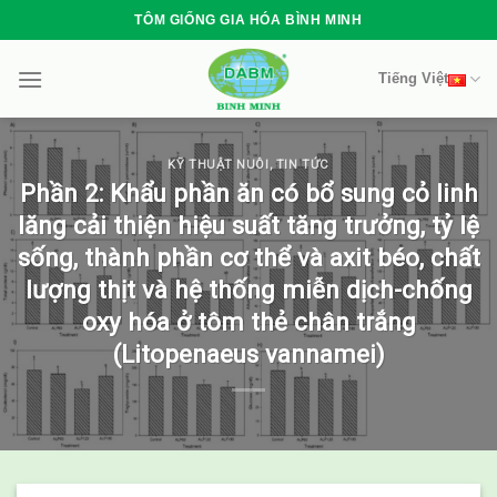
Skip
TÔM GIỐNG GIA HÓA BÌNH MINH
to
content
Tiếng Việt
KỸ THUẬT NUÔI
,
TIN TỨC
Phần 2: Khẩu phần ăn có bổ sung cỏ linh
lăng cải thiện hiệu suất tăng trưởng, tỷ lệ
sống, thành phần cơ thể và axit béo, chất
lượng thịt và hệ thống miễn dịch-chống
oxy hóa ở tôm thẻ chân trắng
(Litopenaeus vannamei)