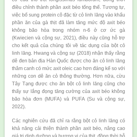
điều chỉnh thành phần axit béo tổng thể. Tương tự,
việc bổ sung protein cô đặc từ cỏ linh lăng vào khẩu
phần ăn của gà thịt đã làm tăng mức độ axit béo
không bão hòa trong nhóm n-6 ở cơ ức gà
(Kwiecien và cộng sự, 2021), điều này cũng hỗ trợ
cho kết quả của chúng tôi về tác dụng của bột cỏ
linh lăng. Hwang và cộng sự (2018) nhận thấy rằng
dê đen bản địa Hàn Quốc được cho ăn cỏ linh lăng
thâm canh có mức axit oleic cao hơn đáng kể so với
những con dê ăn cỏ thông thường. Hơn nữa, cừu
Tây Tạng được cho ăn bột cỏ linh lăng cũng cho
thấy sự lắng đọng tăng cường của axit béo không
bão hòa đơn (MUFA) và PUFA (Su và cộng sự,
2022).
Các nghiên cứu đã chỉ ra rằng bột cỏ linh lăng có
khả năng cải thiện thành phần axit béo, nâng cao
giá trị dinh dưỡng và hương vị của thịt, đồng thời hỗ