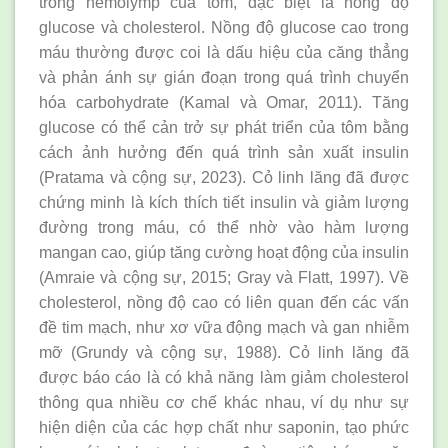
trong hemolymp của tôm, đặc biệt là nồng độ
glucose và cholesterol. Nồng độ glucose cao trong
máu thường được coi là dấu hiệu của căng thẳng
và phản ánh sự gián đoạn trong quá trình chuyển
hóa carbohydrate (Kamal và Omar, 2011). Tăng
glucose có thể cản trở sự phát triển của tôm bằng
cách ảnh hưởng đến quá trình sản xuất insulin
(Pratama và cộng sự, 2023). Cỏ linh lăng đã được
chứng minh là kích thích tiết insulin và giảm lượng
đường trong máu, có thể nhờ vào hàm lượng
mangan cao, giúp tăng cường hoạt động của insulin
(Amraie và cộng sự, 2015; Gray và Flatt, 1997). Về
cholesterol, nồng độ cao có liên quan đến các vấn
đề tim mạch, như xơ vữa động mạch và gan nhiễm
mỡ (Grundy và cộng sự, 1988). Cỏ linh lăng đã
được báo cáo là có khả năng làm giảm cholesterol
thông qua nhiều cơ chế khác nhau, ví dụ như sự
hiện diện của các hợp chất như saponin, tạo phức