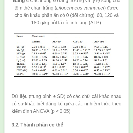
Bảng 4
Các thông số tăng trưởng và tỷ lệ sống của
tôm thẻ chân trắng (
Litopenaeus vannamei
) được
cho ăn khẩu phần ăn có 0 (đối chứng), 60, 120 và
180 g/kg bột lá cỏ linh lăng (ALP).
Dữ liệu (trung bình ± SD) có các chữ cái khác nhau
có sự khác biệt đáng kể giữa các nghiệm thức theo
kiểm định ANOVA (p < 0,05).
3.2. Thành phần cơ thể