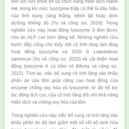
liền với sức khỏe tốt và chức năng miễn dịch mạnh
mẽ, trong khi mức lysozyme thấp có thể là dấu hiệu
của tình trạng căng thẳng, bệnh tật hoặc dinh
dưỡng không đủ (Yu và cộng sự, 2018). Trong
nghiên cứu này, hoạt động lysozyme ở tôm được
cho ăn ALP cao hơn đáng kể. Những nghiên cứu
trước đây cũng cho thấy bột cỏ linh lăng làm tăng
hoạt động lysozyme và SOD ở Lateolabrax
japonicus (Xu và cộng sự, 2020) và cải thiện hoạt
động lysozyme ở cá trắm cỏ (Mursy và cộng sự,
2022). Tóm lại, việc bổ sung cỏ linh lăng vào khẩu
phần ăn của tôm giúp nâng cao hoạt động của
enzyme chống oxy hóa và lysozyme, từ đó hỗ trợ
tác động tích cực của cỏ linh lăng đối với khả năng
miễn dịch và chống oxy hóa của tôm.
Trong nghiên cứu này, việc bổ sung cỏ linh lăng vào
khẩu phần ăn đã làm giảm một số chỉ số sinh hóa