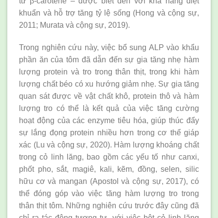
từ β-carotene – được biết đến với khả năng diệt
khuẩn và hỗ trợ tăng tỷ lệ sống (Hong và cộng sự,
2011; Murata và cộng sự, 2019).
Trong nghiên cứu này, việc bổ sung ALP vào khẩu
phần ăn của tôm đã dẫn đến sự gia tăng nhẹ hàm
lượng protein và tro trong thân thịt, trong khi hàm
lượng chất béo có xu hướng giảm nhẹ. Sự gia tăng
quan sát được về vật chất khô, protein thô và hàm
lượng tro có thể là kết quả của việc tăng cường
hoạt động của các enzyme tiêu hóa, giúp thúc đẩy
sự lắng đọng protein nhiều hơn trong cơ thể giáp
xác (Lu và cộng sự, 2020). Hàm lượng khoáng chất
trong cỏ linh lăng, bao gồm các yếu tố như canxi,
phốt pho, sắt, magiê, kali, kẽm, đồng, selen, silic
hữu cơ và mangan (Apostol và cộng sự, 2017), có
thể đóng góp vào việc tăng hàm lượng tro trong
thân thịt tôm. Những nghiên cứu trước đây cũng đã
chỉ ra tác động tương tự, với việc bột cỏ linh lăng