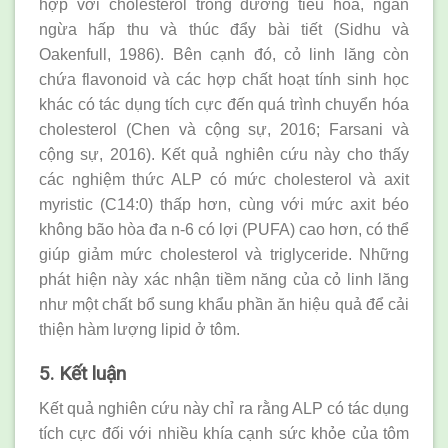
hợp với cholesterol trong đường tiêu hóa, ngăn
ngừa hấp thu và thúc đẩy bài tiết (Sidhu và
Oakenfull, 1986). Bên cạnh đó, cỏ linh lăng còn
chứa flavonoid và các hợp chất hoạt tính sinh học
khác có tác dụng tích cực đến quá trình chuyển hóa
cholesterol (Chen và cộng sự, 2016; Farsani và
cộng sự, 2016). Kết quả nghiên cứu này cho thấy
các nghiệm thức ALP có mức cholesterol và axit
myristic (C14:0) thấp hơn, cùng với mức axit béo
không bão hòa đa n-6 có lợi (PUFA) cao hơn, có thể
giúp giảm mức cholesterol và triglyceride. Những
phát hiện này xác nhận tiềm năng của cỏ linh lăng
như một chất bổ sung khẩu phần ăn hiệu quả để cải
thiện hàm lượng lipid ở tôm.
5. Kết luận
Kết quả nghiên cứu này chỉ ra rằng ALP có tác dụng
tích cực đối với nhiều khía cạnh sức khỏe của tôm