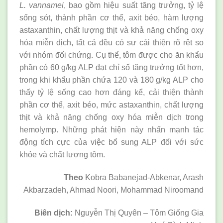
L. vannamei
, bao gồm hiệu suất tăng trưởng, tỷ lệ
sống sót, thành phần cơ thể, axit béo, hàm lượng
astaxanthin, chất lượng thịt và khả năng chống oxy
hóa miễn dịch, tất cả đều có sự cải thiện rõ rệt so
với nhóm đối chứng. Cụ thể, tôm được cho ăn khẩu
phần có 60 g/kg ALP đạt chỉ số tăng trưởng tốt hơn,
trong khi khẩu phần chứa 120 và 180 g/kg ALP cho
thấy tỷ lệ sống cao hơn đáng kể, cải thiện thành
phần cơ thể, axit béo, mức astaxanthin, chất lượng
thịt và khả năng chống oxy hóa miễn dịch trong
hemolymp. Những phát hiện này nhấn mạnh tác
động tích cực của việc bổ sung ALP đối với sức
khỏe và chất lượng tôm.
Theo
Kobra Babanejad-Abkenar, Arash
Akbarzadeh, Ahmad Noori, Mohammad Niroomand
Biên dịch:
Nguyễn Thị Quyên – Tôm Giống Gia