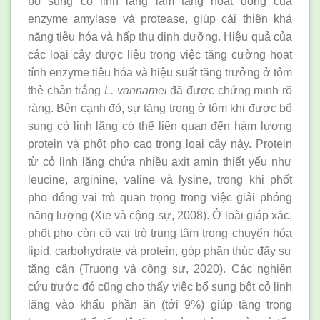
bổ sung cỏ linh lăng làm tăng hoạt động của
enzyme amylase và protease, giúp cải thiện khả
năng tiêu hóa và hấp thụ dinh dưỡng. Hiệu quả của
các loại cây dược liệu trong việc tăng cường hoạt
tính enzyme tiêu hóa và hiệu suất tăng trưởng ở tôm
thẻ chân trắng
L. vannamei
đã được chứng minh rõ
ràng. Bên cạnh đó, sự tăng trọng ở tôm khi được bổ
sung cỏ linh lăng có thể liên quan đến hàm lượng
protein và phốt pho cao trong loại cây này. Protein
từ cỏ linh lăng chứa nhiều axit amin thiết yếu như
leucine, arginine, valine và lysine, trong khi phốt
pho đóng vai trò quan trọng trong việc giải phóng
năng lượng (Xie và cộng sự, 2008). Ở loài giáp xác,
phốt pho còn có vai trò trung tâm trong chuyển hóa
lipid, carbohydrate và protein, góp phần thúc đẩy sự
tăng cân (Truong và cộng sự, 2020). Các nghiên
cứu trước đó cũng cho thấy việc bổ sung bột cỏ linh
lăng vào khẩu phần ăn (tới 9%) giúp tăng trọng