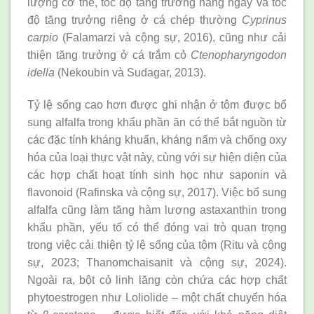
lượng cơ thể, tốc độ tăng trưởng hàng ngày và tốc
độ tăng trưởng riêng ở cá chép thường
Cyprinus
carpio
(Falamarzi và cộng sự, 2016), cũng như cải
thiện tăng trưởng ở cá trắm cỏ
Ctenopharyngodon
idella
(Nekoubin và Sudagar, 2013).
Tỷ lệ sống cao hơn được ghi nhận ở tôm được bổ
sung alfalfa trong khẩu phần ăn có thể bắt nguồn từ
các đặc tính kháng khuẩn, kháng nấm và chống oxy
hóa của loại thực vật này, cùng với sự hiện diện của
các hợp chất hoạt tính sinh học như saponin và
flavonoid (Rafinska và cộng sự, 2017). Việc bổ sung
alfalfa cũng làm tăng hàm lượng astaxanthin trong
khẩu phần, yếu tố có thể đóng vai trò quan trọng
trong việc cải thiện tỷ lệ sống của tôm (Ritu và cộng
sự, 2023; Thanomchaisanit và cộng sự, 2024).
Ngoài ra, bột cỏ linh lăng còn chứa các hợp chất
phytoestrogen như Loliolide – một chất chuyển hóa