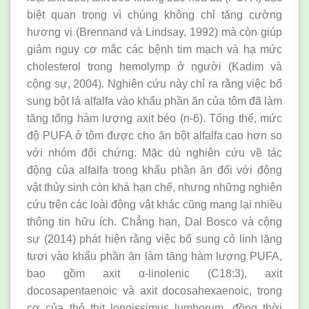
biệt quan trọng vì chúng không chỉ tăng cường
hương vị (Brennand và Lindsay, 1992) mà còn giúp
giảm nguy cơ mắc các bệnh tim mạch và hạ mức
cholesterol trong hemolymp ở người (Kadim và
cộng sự, 2004). Nghiên cứu này chỉ ra rằng việc bổ
sung bột lá alfalfa vào khẩu phần ăn của tôm đã làm
tăng tổng hàm lượng axit béo (n-6). Tổng thể, mức
độ PUFA ở tôm được cho ăn bột alfalfa cao hơn so
với nhóm đối chứng. Mặc dù nghiên cứu về tác
động của alfalfa trong khẩu phần ăn đối với động
vật thủy sinh còn khá hạn chế, nhưng những nghiên
cứu trên các loài động vật khác cũng mang lại nhiều
thông tin hữu ích. Chẳng hạn, Dal Bosco và cộng
sự (2014) phát hiện rằng việc bổ sung cỏ linh lăng
tươi vào khẩu phần ăn làm tăng hàm lượng PUFA,
bao gồm axit α-linolenic (C18:3), axit
docosapentaenoic và axit docosahexaenoic, trong
cơ của thỏ thịt longissimus lumborum, đồng thời