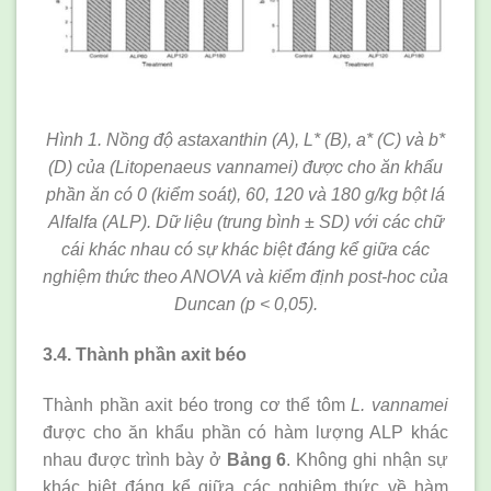
Hình 1. Nồng độ astaxanthin (A), L* (B), a* (C) và b*
(D) của (Litopenaeus vannamei) được cho ăn khẩu
phần ăn có 0 (kiểm soát), 60, 120 và 180 g/kg bột lá
Alfalfa (ALP). Dữ liệu (trung bình ± SD) với các chữ
cái khác nhau có sự khác biệt đáng kể giữa các
nghiệm thức theo ANOVA và kiểm định post-hoc của
Duncan (p < 0,05).
3.4. Thành phần axit béo
Thành phần axit béo trong cơ thể tôm
L. vannamei
được cho ăn khẩu phần có hàm lượng ALP khác
nhau được trình bày ở
Bảng 6
. Không ghi nhận sự
khác biệt đáng kể giữa các nghiệm thức về hàm