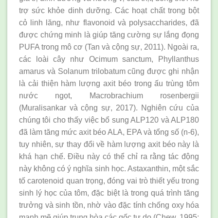
trợ sức khỏe dinh dưỡng. Các hoạt chất trong bột
cỏ linh lăng, như flavonoid và polysaccharides, đã
được chứng minh là giúp tăng cường sự lắng đọng
PUFA trong mô cơ (Tan và cộng sự, 2011). Ngoài ra,
các loài cây như Ocimum sanctum, Phyllanthus
amarus và Solanum trilobatum cũng được ghi nhận
là cải thiện hàm lượng axit béo trong ấu trùng tôm
nước ngọt, Macrobrachium rosenbergii
(Muralisankar và cộng sự, 2017). Nghiên cứu của
chúng tôi cho thấy việc bổ sung ALP120 và ALP180
đã làm tăng mức axit béo ALA, EPA và tổng số (n-6),
tuy nhiên, sự thay đổi về hàm lượng axit béo này là
khá hạn chế. Điều này có thể chỉ ra rằng tác động
này không có ý nghĩa sinh học. Astaxanthin, một sắc
tố carotenoid quan trọng, đóng vai trò thiết yếu trong
sinh lý học của tôm, đặc biệt là trong quá trình tăng
trưởng và sinh tồn, nhờ vào đặc tính chống oxy hóa
mạnh mẽ giúp trung hòa các gốc tự do (Chew, 1995;