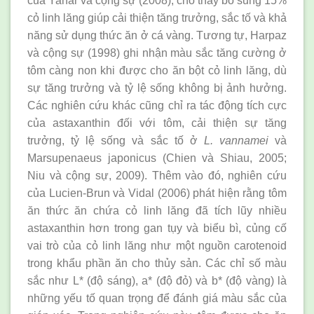
của Yanar và cộng sự (2008), cho thấy bổ sung 15%
cỏ linh lăng giúp cải thiện tăng trưởng, sắc tố và khả
năng sử dụng thức ăn ở cá vàng. Tương tự, Harpaz
và cộng sự (1998) ghi nhận màu sắc tăng cường ở
tôm càng non khi được cho ăn bột cỏ linh lăng, dù
sự tăng trưởng và tỷ lệ sống không bị ảnh hưởng.
Các nghiên cứu khác cũng chỉ ra tác động tích cực
của astaxanthin đối với tôm, cải thiện sự tăng
trưởng, tỷ lệ sống và sắc tố ở
L. vannamei
và
Marsupenaeus japonicus (Chien và Shiau, 2005;
Niu và cộng sự, 2009). Thêm vào đó, nghiên cứu
của Lucien-Brun và Vidal (2006) phát hiện rằng tôm
ăn thức ăn chứa cỏ linh lăng đã tích lũy nhiều
astaxanthin hơn trong gan tụy và biểu bì, củng cố
vai trò của cỏ linh lăng như một nguồn carotenoid
trong khẩu phần ăn cho thủy sản. Các chỉ số màu
sắc như L* (độ sáng), a* (độ đỏ) và b* (độ vàng) là
những yếu tố quan trọng để đánh giá màu sắc của