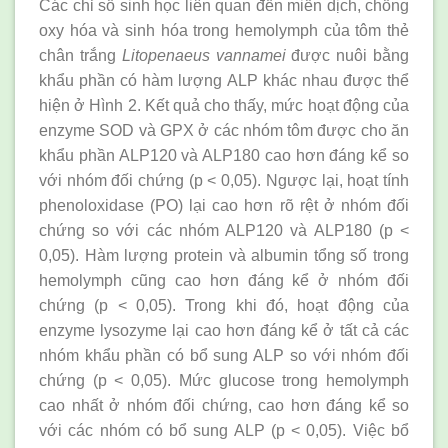
Các chỉ số sinh học liên quan đến miễn dịch, chống
oxy hóa và sinh hóa trong hemolymph của tôm thẻ
chân trắng
Litopenaeus vannamei
được nuôi bằng
khẩu phần có hàm lượng ALP khác nhau được thể
hiện ở Hình 2. Kết quả cho thấy, mức hoạt động của
enzyme SOD và GPX ở các nhóm tôm được cho ăn
khẩu phần ALP120 và ALP180 cao hơn đáng kể so
với nhóm đối chứng (p < 0,05). Ngược lại, hoạt tính
phenoloxidase (PO) lại cao hơn rõ rệt ở nhóm đối
chứng so với các nhóm ALP120 và ALP180 (p <
0,05). Hàm lượng protein và albumin tổng số trong
hemolymph cũng cao hơn đáng kể ở nhóm đối
chứng (p < 0,05). Trong khi đó, hoạt động của
enzyme lysozyme lại cao hơn đáng kể ở tất cả các
nhóm khẩu phần có bổ sung ALP so với nhóm đối
chứng (p < 0,05). Mức glucose trong hemolymph
cao nhất ở nhóm đối chứng, cao hơn đáng kể so
với các nhóm có bổ sung ALP (p < 0,05). Việc bổ