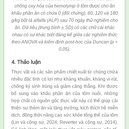
chống oxy hóa của hemolymp ở tôm được cho ăn
khẩu phần ăn có chứa 0 (đối chứng), 60, 120 và 180
g/kg bột lá alfalfa (ALP) sau 70 ngày thử nghiệm cho
ăn. Dữ liệu (trung bình ± SD) có các chữ cái khác
nhau có sự khác biệt đáng kể giữa các nghiệm thức
theo ANOVA và kiểm định post-hoc của Duncan (p <
0,05).
4. Thảo luận
Thực vật và các sản phẩm chiết xuất từ chúng chứa
nhiều đặc tính có lợi như kháng khuẩn, kháng vi-rút,
chống ký sinh trùng và giảm căng thẳng. Khi được
bổ sung vào khẩu phần ăn của tôm nuôi, những
hợp chất có nguồn gốc thực vật này có thể giúp cải
thiện sự thèm ăn và tăng trưởng, kích thích hệ miễn
dịch, đồng thời nâng cao sức khỏe tổng thể của tôm
(Lin và cộng sự, 2024; Reverter và cộng sự, 2014).