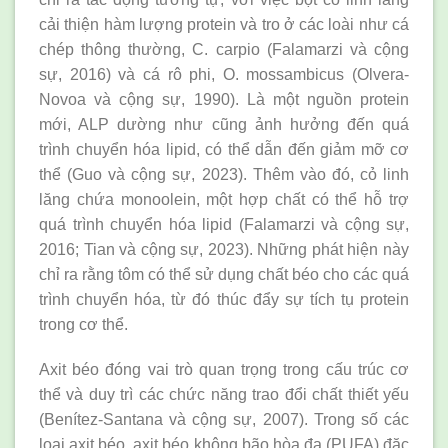
cải thiện hàm lượng protein và tro ở các loài như cá
chép thông thường, C. carpio (Falamarzi và cộng
sự, 2016) và cá rô phi, O. mossambicus (Olvera-
Novoa và cộng sự, 1990). Là một nguồn protein
mới, ALP dường như cũng ảnh hưởng đến quá
trình chuyển hóa lipid, có thể dẫn đến giảm mỡ cơ
thể (Guo và cộng sự, 2023). Thêm vào đó, cỏ linh
lăng chứa monoolein, một hợp chất có thể hỗ trợ
quá trình chuyển hóa lipid (Falamarzi và cộng sự,
2016; Tian và cộng sự, 2023). Những phát hiện này
chỉ ra rằng tôm có thể sử dụng chất béo cho các quá
trình chuyển hóa, từ đó thúc đẩy sự tích tụ protein
trong cơ thể.
Axit béo đóng vai trò quan trọng trong cấu trúc cơ
thể và duy trì các chức năng trao đổi chất thiết yếu
(Benítez-Santana và cộng sự, 2007). Trong số các
loại axit béo, axit béo không bão hòa đa (PUFA) đặc