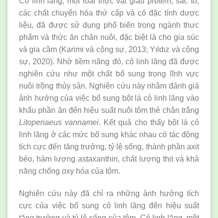
Cỏ linh lăng, một loài thực vật giàu protein, sắc tố,
các chất chuyển hóa thứ cấp và có đặc tính dược
liệu, đã được sử dụng phổ biến trong ngành thực
phẩm và thức ăn chăn nuôi, đặc biệt là cho gia súc
và gia cầm (Karimi và cộng sự, 2013; Yıldız và cộng
sự, 2020). Nhờ tiềm năng đó, cỏ linh lăng đã được
nghiên cứu như một chất bổ sung trong lĩnh vực
nuôi trồng thủy sản. Nghiên cứu này nhằm đánh giá
ảnh hưởng của việc bổ sung bột lá cỏ linh lăng vào
khẩu phần ăn đến hiệu suất nuôi tôm thẻ chân trắng
Litopenaeus vannamei
. Kết quả cho thấy bột lá cỏ
linh lăng ở các mức bổ sung khác nhau có tác động
tích cực đến tăng trưởng, tỷ lệ sống, thành phần axit
béo, hàm lượng astaxanthin, chất lượng thịt và khả
năng chống oxy hóa của tôm.
Nghiên cứu này đã chỉ ra những ảnh hưởng tích
cực của việc bổ sung cỏ linh lăng đến hiệu suất
tăng trưởng và tỷ lệ sống của tôm. Cỏ linh lăng, một