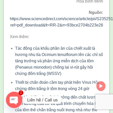
Hoá Bình Minh
Nguồn:
https://www.sciencedirect.com/science/article/pii/S235
ref=pdf_download&fr=RR-2&rr=93bce2704b223e26
Xem thêm:
Tác động của khẩu phần ăn của chiết xuất lá
hương nhu tía Ocimum tenuiflorum lên các chỉ số
tăng trưởng và phản ứng miễn dịch của tôm
(Penaeus monodon) chống lại vi-rút gây hội
chứng đốm trắng (WSSV)
Thiết bị chẩn đoán cầm tay phát hiện Virus Hội
chứng đốm trắng ở tôm trong vòng 24 giờ
2
Chu kỳ chiếu sáng ảnh hưởng đến chất lượng
Liên hệ / Call us
dinh dưỡng của cơ và quá trình chuyển hóa lipid
của tôm thẻ chân trắng nuôi trong nhà như thế
OPEN