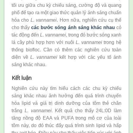
tối ưu giữa chu kỳ chiếu sáng, cường độ và quang
phổ để tạo ra một giao thức quản lý ánh sáng chuẩn
hóa cho
L. vannamei
. Hơn nữa, nghiên cứu cụ thể
cho thấy
các bước sóng ánh sáng khác nhau
có
tác động đến
L. vannamei
, trong đó bước sóng xanh
lá cây phù hợp hơn với nuôi
L. vannamei
trong hệ
thống biofloc. Cần có thêm các nghiên cứu toàn
diện về
L. vannamei
kết hợp với các yếu tố ánh
sáng khác nhau.
Kết luận
Nghiên cứu này tìm hiểu cách các chu kỳ chiếu
sáng khác nhau ảnh hưởng đến quá trình chuyển
hóa lipid và giá trị dinh dưỡng của tôm thẻ chân
trắng
L. vannamei.
Kết quả cho thấy 24L:0D làm
tăng nồng độ EAA và PUFA trong mô cơ của loài
tôm này, do đó thúc đẩy quá trình sinh lipid và hấp
thụ axit béo. Điều này cho thấy việc tiếp xúc với ánh