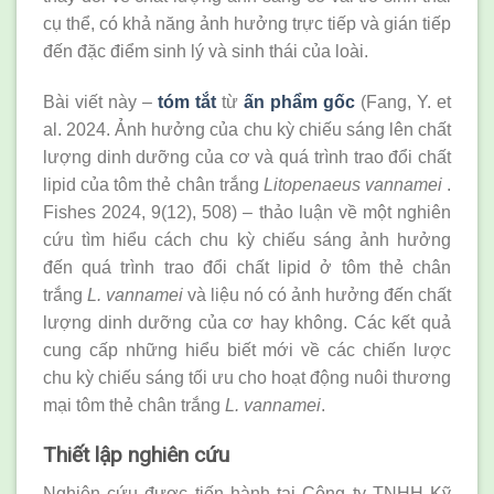
cụ thể, có khả năng ảnh hưởng trực tiếp và gián tiếp
đến đặc điểm sinh lý và sinh thái của loài.
Bài viết này –
tóm tắt
từ
ấn phẩm gốc
(Fang, Y. et
al. 2024. Ảnh hưởng của chu kỳ chiếu sáng lên chất
lượng dinh dưỡng của cơ và quá trình trao đổi chất
lipid của tôm thẻ chân trắng
Litopenaeus vannamei
.
Fishes 2024, 9(12), 508) – thảo luận về một nghiên
cứu tìm hiểu cách chu kỳ chiếu sáng ảnh hưởng
đến quá trình trao đổi chất lipid ở tôm thẻ chân
trắng
L. vannamei
và liệu nó có ảnh hưởng đến chất
lượng dinh dưỡng của cơ hay không. Các kết quả
cung cấp những hiểu biết mới về các chiến lược
chu kỳ chiếu sáng tối ưu cho hoạt động nuôi thương
mại tôm thẻ chân trắng
L. vannamei
.
Thiết lập nghiên cứu
Nghiên cứu được tiến hành tại Công ty TNHH Kỹ