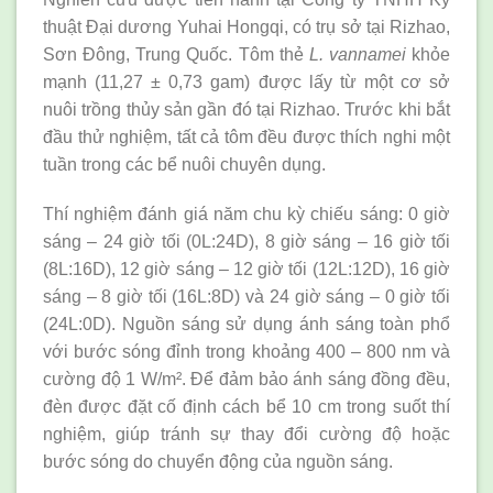
thuật Đại dương Yuhai Hongqi, có trụ sở tại Rizhao,
Sơn Đông, Trung Quốc. Tôm thẻ
L. vannamei
khỏe
mạnh (11,27 ± 0,73 gam) được lấy từ một cơ sở
nuôi trồng thủy sản gần đó tại Rizhao. Trước khi bắt
đầu thử nghiệm, tất cả tôm đều được thích nghi một
tuần trong các bể nuôi chuyên dụng.
Thí nghiệm đánh giá năm chu kỳ chiếu sáng: 0 giờ
sáng – 24 giờ tối (0L:24D), 8 giờ sáng – 16 giờ tối
(8L:16D), 12 giờ sáng – 12 giờ tối (12L:12D), 16 giờ
sáng – 8 giờ tối (16L:8D) và 24 giờ sáng – 0 giờ tối
(24L:0D). Nguồn sáng sử dụng ánh sáng toàn phổ
với bước sóng đỉnh trong khoảng 400 – 800 nm và
cường độ 1 W/m². Để đảm bảo ánh sáng đồng đều,
đèn được đặt cố định cách bể 10 cm trong suốt thí
nghiệm, giúp tránh sự thay đổi cường độ hoặc
bước sóng do chuyển động của nguồn sáng.