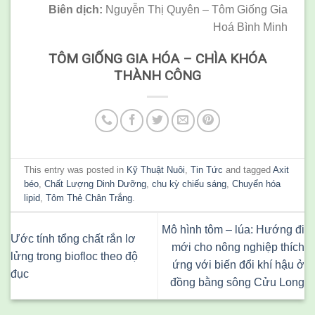
Biên dịch:
Nguyễn Thị Quyên – Tôm Giống Gia
Hoá Bình Minh
TÔM GIỐNG GIA HÓA – CHÌA KHÓA
THÀNH CÔNG
This entry was posted in
Kỹ Thuật Nuôi
,
Tin Tức
and tagged
Axit
béo
,
Chất Lượng Dinh Dưỡng
,
chu kỳ chiếu sáng
,
Chuyển hóa
lipid
,
Tôm Thẻ Chân Trắng
.
Mô hình tôm – lúa: Hướng đi
Ước tính tổng chất rắn lơ
mới cho nông nghiệp thích
lửng trong biofloc theo độ
ứng với biến đổi khí hậu ở
đục
đồng bằng sông Cửu Long