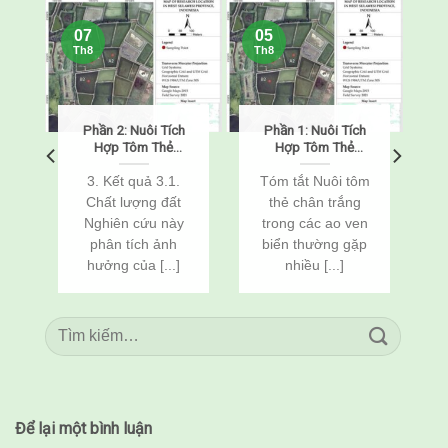
07
05
Th8
Th8
Phần 2: Nuôi Tích
Phần 1: Nuôi Tích
o
Hợp Tôm Thẻ
Hợp Tôm Thẻ
Chân Trắng
Chân Trắng
(Penaeus
(Penaeus
o
3. Kết quả 3.1.
Tóm tắt Nuôi tôm
vannamei) Và Cá
vannamei) Và Cá
Chất lượng đất
thẻ chân trắng
n
Rô Phi
Rô Phi
Nghiên cứu này
trong các ao ven
(Oreochromis
(Oreochromis
c
phân tích ảnh
biển thường gặp
niloticus) Thông
niloticus) Thông
Qua Cải Tạo Đất
Qua Cải Tạo Đất
hưởng của [...]
nhiều [...]
Để lại một bình luận