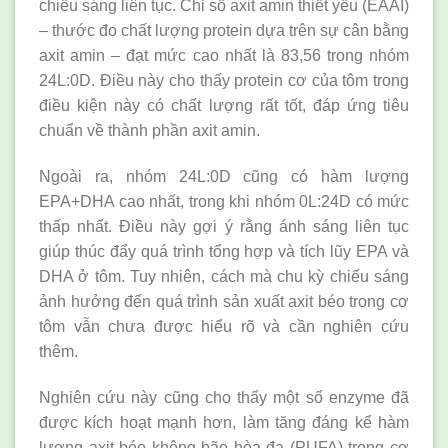
chiếu sáng liên tục. Chỉ số axit amin thiết yếu (EAAI)
– thước đo chất lượng protein dựa trên sự cân bằng
axit amin – đạt mức cao nhất là 83,56 trong nhóm
24L:0D. Điều này cho thấy protein cơ của tôm trong
điều kiện này có chất lượng rất tốt, đáp ứng tiêu
chuẩn về thành phần axit amin.
Ngoài ra, nhóm 24L:0D cũng có hàm lượng
EPA+DHA cao nhất, trong khi nhóm 0L:24D có mức
thấp nhất. Điều này gợi ý rằng ánh sáng liên tục
giúp thúc đẩy quá trình tổng hợp và tích lũy EPA và
DHA ở tôm. Tuy nhiên, cách mà chu kỳ chiếu sáng
ảnh hưởng đến quá trình sản xuất axit béo trong cơ
tôm vẫn chưa được hiểu rõ và cần nghiên cứu
thêm.
Nghiên cứu này cũng cho thấy một số enzyme đã
được kích hoạt mạnh hơn, làm tăng đáng kể hàm
lượng axit béo không bão hòa đa (PUFA) trong cơ