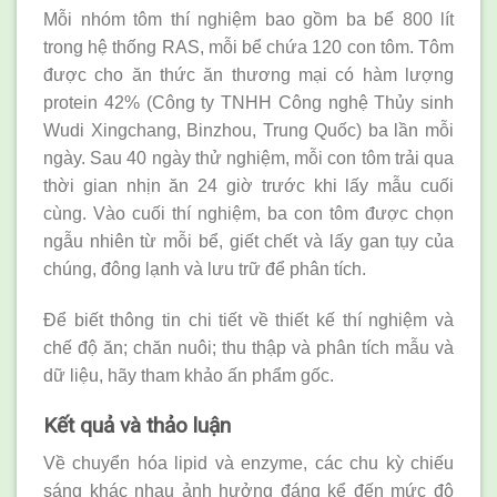
Mỗi nhóm tôm thí nghiệm bao gồm ba bể 800 lít
trong hệ thống RAS, mỗi bể chứa 120 con tôm. Tôm
được cho ăn thức ăn thương mại có hàm lượng
protein 42% (Công ty TNHH Công nghệ Thủy sinh
Wudi Xingchang, Binzhou, Trung Quốc) ba lần mỗi
ngày. Sau 40 ngày thử nghiệm, mỗi con tôm trải qua
thời gian nhịn ăn 24 giờ trước khi lấy mẫu cuối
cùng. Vào cuối thí nghiệm, ba con tôm được chọn
ngẫu nhiên từ mỗi bể, giết chết và lấy gan tụy của
chúng, đông lạnh và lưu trữ để phân tích.
Để biết thông tin chi tiết về thiết kế thí nghiệm và
chế độ ăn; chăn nuôi; thu thập và phân tích mẫu và
dữ liệu, hãy tham khảo ấn phẩm gốc.
Kết quả và thảo luận
Về chuyển hóa lipid và enzyme, các chu kỳ chiếu
sáng khác nhau ảnh hưởng đáng kể đến mức độ