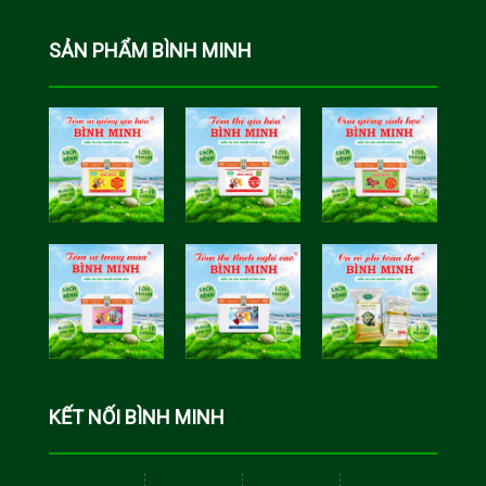
SẢN PHẨM BÌNH MINH
Tôm Sú Gia
Cua Sinh
Hóa Bình
Học Bình
Minh
Minh
Cá Rô Phi
Toàn Đực
KẾT NỐI BÌNH MINH