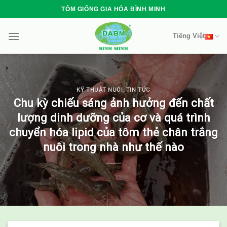
Skip
TÔM GIỐNG GIA HÓA BÌNH MINH
to
content
Tiếng Việt
KỸ THUẬT NUÔI
,
TIN TỨC
Chu kỳ chiếu sáng ảnh hưởng đến chất
lượng dinh dưỡng của cơ và quá trình
chuyển hóa lipid của tôm thẻ chân trắng
nuôi trong nhà như thế nào