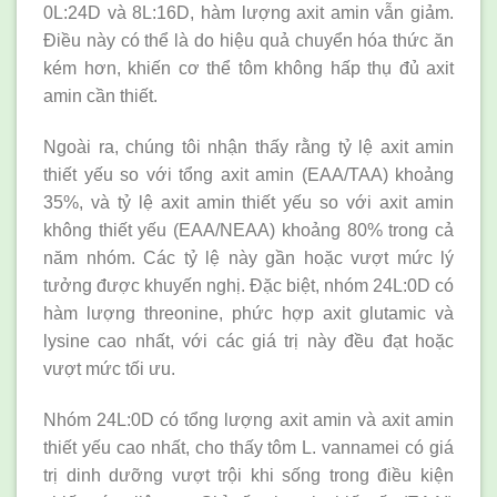
0L:24D và 8L:16D, hàm lượng axit amin vẫn giảm.
Điều này có thể là do hiệu quả chuyển hóa thức ăn
kém hơn, khiến cơ thể tôm không hấp thụ đủ axit
amin cần thiết.
Ngoài ra, chúng tôi nhận thấy rằng tỷ lệ axit amin
thiết yếu so với tổng axit amin (EAA/TAA) khoảng
35%, và tỷ lệ axit amin thiết yếu so với axit amin
không thiết yếu (EAA/NEAA) khoảng 80% trong cả
năm nhóm. Các tỷ lệ này gần hoặc vượt mức lý
tưởng được khuyến nghị. Đặc biệt, nhóm 24L:0D có
hàm lượng threonine, phức hợp axit glutamic và
lysine cao nhất, với các giá trị này đều đạt hoặc
vượt mức tối ưu.
Nhóm 24L:0D có tổng lượng axit amin và axit amin
thiết yếu cao nhất, cho thấy tôm L. vannamei có giá
trị dinh dưỡng vượt trội khi sống trong điều kiện