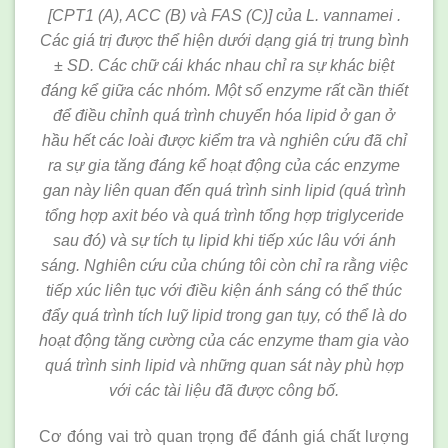
[CPT1 (A), ACC (B) và FAS (C)] của L. vannamei .
Các giá trị được thể hiện dưới dạng giá trị trung bình
± SD. Các chữ cái khác nhau chỉ ra sự khác biệt
đáng kể giữa các nhóm. Một số enzyme rất cần thiết
để điều chỉnh quá trình chuyển hóa lipid ở gan ở
hầu hết các loài được kiểm tra và nghiên cứu đã chỉ
ra sự gia tăng đáng kể hoạt động của các enzyme
gan này liên quan đến quá trình sinh lipid (quá trình
tổng hợp axit béo và quá trình tổng hợp triglyceride
sau đó) và sự tích tụ lipid khi tiếp xúc lâu với ánh
sáng. Nghiên cứu của chúng tôi còn chỉ ra rằng việc
tiếp xúc liên tục với điều kiện ánh sáng có thể thúc
đẩy quá trình tích luỹ lipid trong gan tụy, có thể là do
hoạt động tăng cường của các enzyme tham gia vào
quá trình sinh lipid và những quan sát này phù hợp
với các tài liệu đã được công bố.
Cơ đóng vai trò quan trọng để đánh giá chất lượng