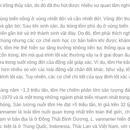
ôi trồng thủy sản, do đó đã thu hút được nhiều sự quan tâm ngh
ng biển nông ở vùng nhiệt đới và cận nhiệt đới. Vòng đời thư
à gần bờ. Sau khi sinh sản, ấu trùng tôm phù du ở vùng biển 
iển gần bờ và trở thành sinh vật đáy. Do đó, tôm phải thích ng
chúng nhưng các cơ chế sinh học cơ bản hiếm khi được khám
t, tôm He thể hiện sự tăng trưởng không liên tục thông qua qu
côn trùng, khi mà quá trình lột xác thường xảy ra ở giai đoạn ấu 
n ra trong suốt vòng đời của động vật giáp xác. Ví dụ, tôm He tr
u hơn nhiều so với các loài động vật chân đốt khác. Như vậy, tô
ình lột xác. Tuy nhiên, các cơ chế chi tiết của quy định lột xác
àng năm ~1,3 triệu tấn, tôm He chiếm phần lớn sản lượng đá
1970 và là một trong những ngành phát triển nhanh nhất trong
óng. Sản lượng nuôi tôm He đạt >5 triệu tấn, trị giá trên 32
vannamei
là loài tôm nuôi quan trọng nhất trên toàn thế giới,
hạm vi bản địa là ở Đông Thái Bình Dương,
L. vannamei
hiện đ
 biệt là ở Trung Quốc, Indonesia, Thái Lan và Việt Nam, với 