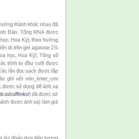
 trưởng thành khác nhau đã
Thanh Đảo. Tổng RNA được
a học, Hoa Kỳ), theo hướng
ện di trên gel agarose 1%
a học, Hoa Kỳ). Tổng số
ác trình tự đầu cuối được
Các lần đọc sạch được lắp
bản ghi với min_kmer_cov
.1 được sử dụng để ánh xạ
b.io/cufflinks/
) đã được sử
 mảnh được ánh xạ) làm giá
ủa dự đoán dựa trên tương