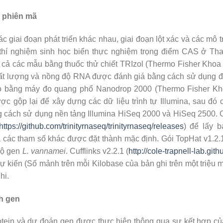
h phiên mã
c giai đoạn phát triển khác nhau, giai đoạn lột xác và các mô
 thí nghiệm sinh học biển thực nghiệm trọng điểm CAS ở 
ất cả các mẫu bằng thuốc thử chiết TRIzol (Thermo Fisher Kho
ất lượng và nồng độ RNA được đánh giá bằng cách sử dụng đi
 bằng máy đo quang phổ Nanodrop 2000 (Thermo Fisher Kho
 gộp lại để xây dựng các dữ liệu trình tự Illumina, sau đó c
g cách sử dụng nền tảng Illumina HiSeq 2000 và HiSeq 2500. 
https://github.com/trinityrnaseq/trinityrnaseq/releases
) để lấy 
cả các tham số khác được đặt thành mặc định. Gói TopHat v1.2
bộ gen
L. vannamei
. Cufflinks v2.2.1 (
http://cole-trapnell-lab.githu
 kiến ​​(Số mảnh trên mỗi Kilobase của bản ghi trên một triệu
hi.
ch gen
tein và dự đoán gen được thực hiện thông qua sự kết hợp c