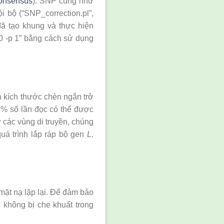
Consensus
). SNP cũng như
 bộ (“SNP_correction.pl”,
 đã tạo khung và thực hiện
00 -p 1” bằng cách sử dụng
n kích thước chèn ngắn trở
93% số lần đọc có thể được
ở các vùng di truyền, chúng
uá trình lắp ráp bộ gen
L.
ặt nạ lặp lại. Để đảm bảo
n không bị che khuất trong