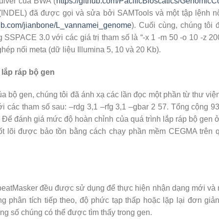
Quiver của BWA (
https://github.com/PacificBioscatics/Genomic
(INDEL) đã được gọi và sửa bởi SAMTools và một tập lệnh nội
thub.com/jianbone/L_vannamei_genome
). Cuối cùng, chúng tôi
 SSPACE 3.0 với các giá trị tham số là “-x 1 -m 50 -o 10 -z 2
ghép nối meta (dữ liệu Illumina 5, 10 và 20 Kb).
 lắp ráp bộ gen
a bộ gen, chúng tôi đã ánh xạ các lần đọc một phần từ thư việ
i các tham số sau: –rdg 3,1 –rfg 3,1 –gbar 2 57. Tổng cộng 
i. Để đánh giá mức độ hoàn chỉnh của quá trình lắp ráp bộ gen 
cốt lõi được bảo tồn bằng cách chạy phần mềm CEGMA trên q
atMasker đều được sử dụng để thực hiện nhận dạng mới và m
ng phân tích tiếp theo, độ phức tạp thấp hoặc lặp lại đơn giả
rong số chúng có thể được tìm thấy trong gen.