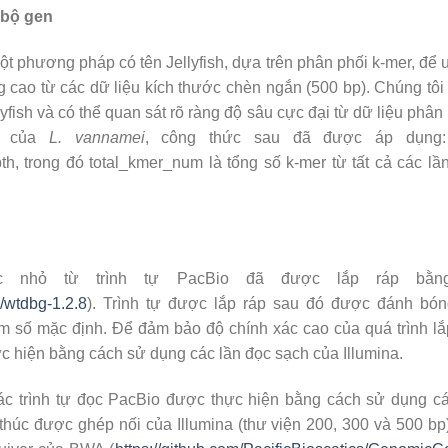
 bộ gen
ột phương pháp có tên Jellyfish, dựa trên phân phối k-mer, để 
g cao từ các dữ liệu kích thước chèn ngắn (500 bp). Chúng tô
lyfish và có thể quan sát rõ ràng độ sâu cực đại từ dữ liệu phâ
n của
L. vannamei
, công thức sau đã được áp dụng:
h, trong đó total_kmer_num là tổng số k-mer từ tất cả các lầ
ọc nhỏ từ trình tự PacBio đã được lắp ráp b
e/wtdbg-1.2.8
). Trình tự được lắp ráp sau đó được đánh bón
m số mặc định. Để đảm bảo độ chính xác cao của quá trình lắ
hực hiện bằng cách sử dụng các lần đọc sạch của Illumina.
các trình tự đọc PacBio được thực hiện bằng cách sử dụng các
húc được ghép nối của Illumina (thư viện 200, 300 và 500 b