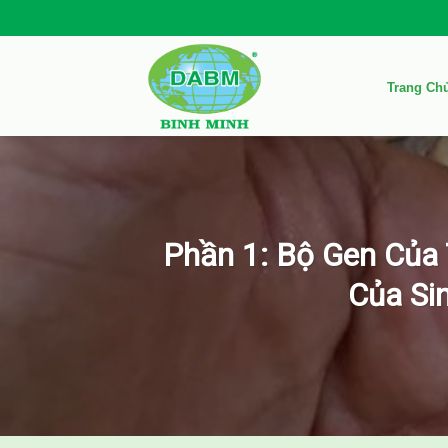
Skip
to
content
Trang Ch
Phần 1: Bộ Gen Của 
Của Si