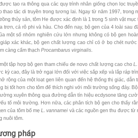
ợc tạo ra thông qua các quy trình nhân giống chọn lọc truyề
 thao tác di truyền trong tương lai. Ngay từ năm 1997, trong m
rồng thủy sản, tôm He được xác định là 1 trong 5 sinh vật mục t
da trơn, cá rô phi và hàu. Cho đến nay, bộ gen của 4 loài sau 
 của một số nhóm nghiên cứu lớn nhưng không có bộ gen hoà
i giáp xác khác, bộ gen chất lượng cao chỉ có ở bọ chét nướ
ôm càng cẩm thạch
Procambarus virginalis
.
y một tập hợp bộ gen tham chiếu de novo chất lượng cao cho
L
c kỳ cao, đây là trở ngại lớn đối với việc sắp xếp và lắp ráp tr
ở rộng của một loạt gen liên quan đến hệ thống thị giác, dẫn t
 bị tốt hơn cho tôm để thích nghi với môi trường sống đáy. B
 thường xuyên thông qua đường dẫn tín hiệu ecdysone tăng cườ
ếu tố môi trường. Hơn nữa, các phân tích bộ gen cho thấy rằ
 gen của tôm bố mẹ
L. vannamei
và các nguồn gen thu được từ 
g nuôi tôm.
hương pháp