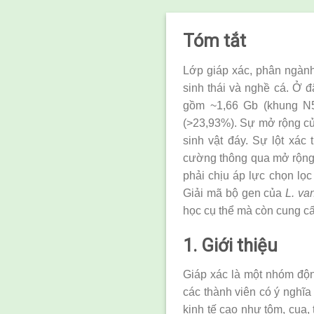
Tóm tắt
Lớp giáp xác, phân ngành
sinh thái và nghề cá. Ở đ
gồm ~1,66 Gb (khung N50
(>23,93%). Sự mở rộng của
sinh vật đáy. Sự lột xác
cường thông qua mở rộng g
phải chịu áp lực chọn lọc
Giải mã bộ gen của
L. va
học cụ thể mà còn cung cấp
1. Giới thiệu
Giáp xác là một nhóm độn
các thành viên có ý nghĩa
kinh tế cao như tôm, cua,