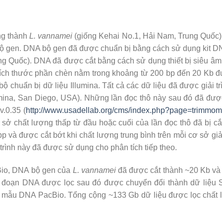
ng thành
L. vannamei
(giống Kehai No.1, Hải Nam, Trung Quốc)
ự bộ gen. DNA bộ gen đã được chuẩn bị bằng cách sử dụng kit 
g Quốc). DNA đã được cắt bằng cách sử dụng thiết bị siêu âm
 kích thước phần chèn nằm trong khoảng từ 200 bp đến 20 Kb
ộ chuẩn bị dữ liệu Illumina. Tất cả các dữ liệu đã được giải tr
mina, San Diego, USA). Những lần đọc thô này sau đó đã đượ
.0.35 (
http://www.usadellab.org/cms/index.php?page=trimmom
ơ sở chất lượng thấp từ đầu hoặc cuối của lần đọc thô đã bị c
bp và được cắt bớt khi chất lượng trung bình trên mỗi cơ sở g
trình này đã được sử dụng cho phân tích tiếp theo.
Bio, DNA bộ gen của
L. vannamei
đã được cắt thành ~20 Kb và
c đoạn DNA được lọc sau đó được chuyển đổi thành dữ liệu
ị mẫu DNA PacBio. Tổng cộng ~133 Gb dữ liệu được lọc chất l