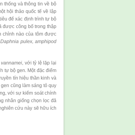
n thống và thông tin về bộ
ột hội thảo quốc tế về lập
iêu để xác định trình tự bộ
đã được công bố trong thập
n chỉnh nào của tôm được
c
Daphnia pulex, amphipod
. vannamei
, với tỷ lệ lặp lại
ình tự bộ gen. Một đặc điểm
ruyền tín hiệu thần kinh và
ộ gen cũng làm sáng tỏ quy
ng, với sự kiểm soát chính
ng nhân giống chọn lọc đã
nghiên cứu này sẽ hữu ích