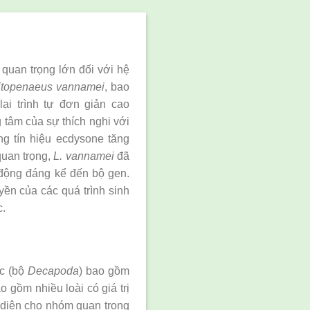
quan trọng lớn đối với hệ
itopenaeus vannamei
, bao
ại trình tự đơn giản cao
 tâm của sự thích nghi với
ng tín hiệu ecdysone tăng
quan trọng,
L. vannamei
đã
c động đáng kể đến bộ gen.
yền của các quá trình sinh
c.
ác (bộ
Decapoda
) bao gồm
 gồm nhiều loài có giá trị
i diện cho nhóm quan trọng