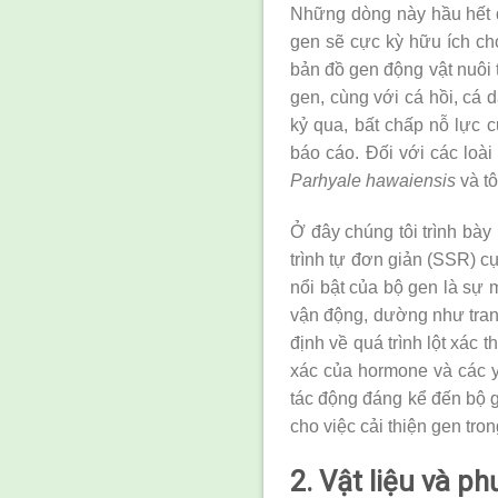
Những dòng này hầu hết đư
gen sẽ cực kỳ hữu ích cho
bản đồ gen động vật nuôi t
gen, cùng với cá hồi, cá 
kỷ qua, bất chấp nỗ lực
báo cáo. Đối với các loà
Parhyale hawaiensis
và t
Ở đây chúng tôi trình bà
trình tự đơn giản (SSR) cự
nổi bật của bộ gen là sự m
vận động, dường như trang
định về quá trình lột xác
xác của hormone và các y
tác động đáng kể đến bộ
cho việc cải thiện gen tron
2. Vật liệu và p