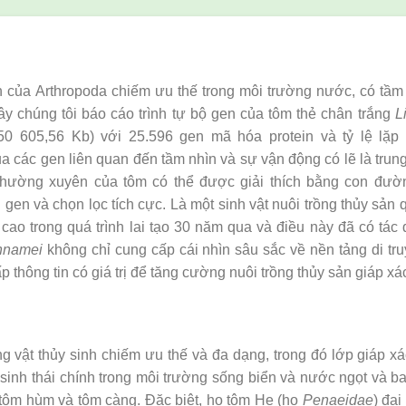
 của Arthropoda chiếm ưu thế trong môi trường nước, có tầm 
ây chúng tôi báo cáo trình tự bộ gen của tôm thẻ chân trắng
L
 605,56 Kb) với 25.596 gen mã hóa protein và tỷ lệ lặp l
 các gen liên quan đến tầm nhìn và sự vận động có lẽ là trung
 thường xuyên của tôm có thể được giải thích bằng con đườ
en và chọn lọc tích cực. Là một sinh vật nuôi trồng thủy sản 
 cao trong quá trình lai tạo 30 năm qua và điều này đã có tá
nnamei
không chỉ cung cấp cái nhìn sâu sắc về nền tảng di tru
 thông tin có giá trị để tăng cường nuôi trồng thủy sản giáp xá
g vật thủy sinh chiếm ưu thế và đa dạng, trong đó lớp giáp x
 sinh thái chính trong môi trường sống biển và nước ngọt và bao
 tôm hùm và tôm càng. Đặc biệt, họ tôm He (họ
Penaeidae
) đạ