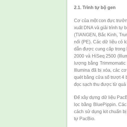
2.1. Trình tự bộ gen
Cơ của một con đực trưở
xuất DNA và giải trình t
(TIANGEN, Bắc Kinh, Trun
nối (PE). Các dữ liệu có
dẫn được cung cấp trong b
2000 và HiSeq 2500 (Illu
lượng bằng Trimmomatic v
Illumina đã bị xóa, các c
quét bằng cửa sổ trượt 4 
đọc sạch thu được từ quá 
Để xây dựng dữ liệu Pac
lọc bằng BluePippin. Cá
cách sử dụng kit chuẩn b
tự PacBio.