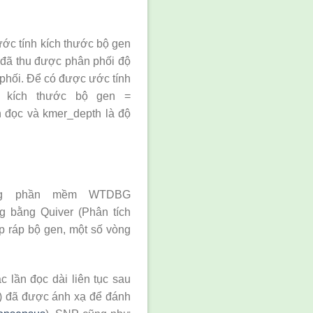
ước tính kích thước bộ gen
i đã thu được phân phối độ
n phối. Để có được ước tính
 kích thước bộ gen =
n đọc và kmer_depth là độ
ằng phần mềm WTDBG
g bằng Quiver (Phân tích
p ráp bộ gen, một số vòng
 lần đọc dài liên tục sau
p) đã được ánh xạ để đánh