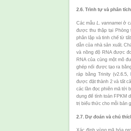
2.6. Trình tự và phân tíc
Các mẫu
L. vannamei
ở cá
được thu thập tại Phòng
phân lập và tinh chế từ t
dẫn của nhà sản xuất. Ch
và nồng độ RNA được đo
RNA của cùng một mô được
ghép nối được tạo ra bằn
ráp bằng Trinity (v2.6.5,
được đặt thành 2 và tất 
các lần đọc phiên mã tới 
dụng để tính toán FPKM dự
trị biểu thức cho mỗi bản g
2.7. Dự đoán và chú thí
Xác định vùng mã hóa pro