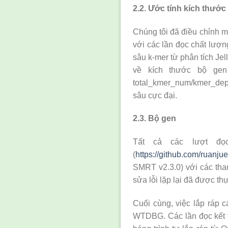
2.2. Ước tính kích thước
Chúng tôi đã điều chỉnh m
với các lần đọc chất lượn
sâu k-mer từ phân tích Jel
về kích thước bộ ge
total_kmer_num/kmer_dept
sâu cực đại.
2.3. Bộ gen
Tất cả các lượt đ
(
https://github.com/ruanju
SMRT v2.3.0) với các tha
sửa lỗi lặp lại đã được t
Cuối cùng, việc lắp ráp 
WTDBG. Các lần đọc kết t