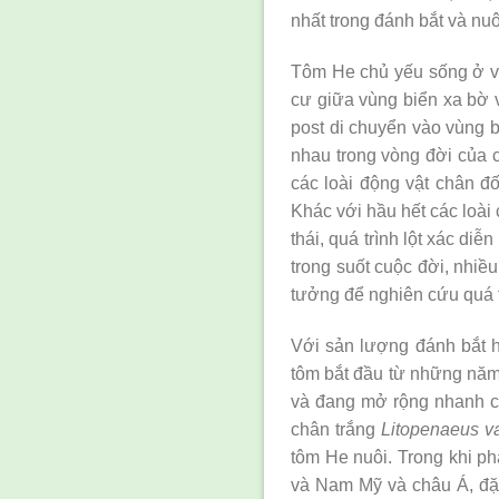
nhất trong đánh bắt và nu
Tôm He chủ yếu sống ở vù
cư giữa vùng biển xa bờ v
post di chuyển vào vùng b
nhau trong vòng đời của 
các loài động vật chân đố
Khác với hầu hết các loài 
thái, quá trình lột xác diễ
trong suốt cuộc đời, nhiề
tưởng để nghiên cứu quá tr
Với sản lượng đánh bắt h
tôm bắt đầu từ những năm 
và đang mở rộng nhanh ch
chân trắng
Litopenaeus 
tôm He nuôi. Trong khi p
và Nam Mỹ và châu Á, đặc