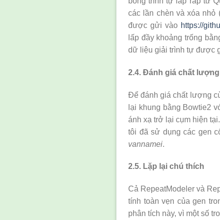
bóng trình tự lắp ráp từ 
các lần chèn và xóa nhỏ 
được gửi vào
https://gi
lấp đầy khoảng trống bằng
dữ liệu giải trình tự được 
2.4. Đánh giá chất lượng
Để đánh giá chất lượng củ
lại khung bằng Bowtie2 vớ
ánh xạ trở lại cụm hiện tạ
tôi đã sử dụng các gen 
vannamei
.
2.5. Lặp lại chú thích
Cả RepeatModeler và Repe
tính toàn vẹn của gen tro
phân tích này, vì một số t