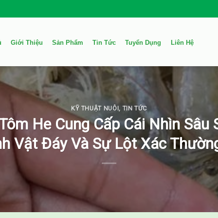
ủ
Giới Thiệu
Sản Phẩm
Tin Tức
Tuyển Dụng
Liên Hệ
KỸ THUẬT NUÔI
,
TIN TỨC
Tôm He Cung Cấp Cái Nhìn Sâu 
nh Vật Đáy Và Sự Lột Xác Thườn