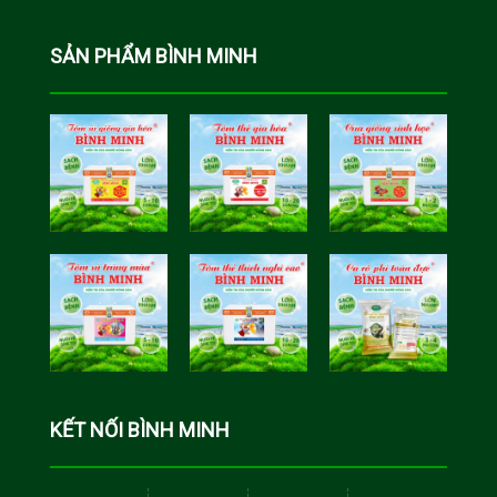
SẢN PHẨM BÌNH MINH
Tôm Sú Gia
Cua Sinh
Hóa Bình
Học Bình
Minh
Minh
Cá Rô Phi
Toàn Đực
KẾT NỐI BÌNH MINH