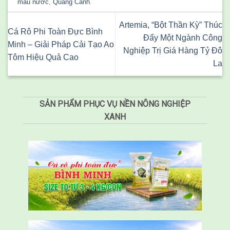
màu nước
,
Quảng Canh
.
Artemia, “Bột Thần Kỳ” Thúc
Cá Rô Phi Toàn Đực Bình
Đẩy Một Ngành Công
Minh – Giải Pháp Cải Tạo Ao
Nghiệp Trị Giá Hàng Tỷ Đô
Tôm Hiệu Quả Cao
La
SẢN PHẨM PHỤC VỤ NỀN NÔNG NGHIỆP
XANH