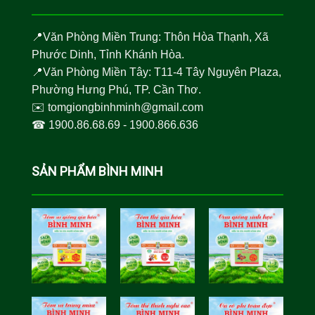
📍Văn Phòng Miền Trung: Thôn Hòa Thạnh, Xã
Phước Dinh, Tỉnh Khánh Hòa.
📍Văn Phòng Miền Tây: T11-4 Tây Nguyên Plaza,
Phường Hưng Phú, TP. Cần Thơ.
✉️
tomgiongbinhminh@gmail.com
☎︎
1900.86.68.69
-
1900.866.636
SẢN PHẨM BÌNH MINH
Tôm Sú Gia
Cua Sinh
Hóa Bình
Học Bình