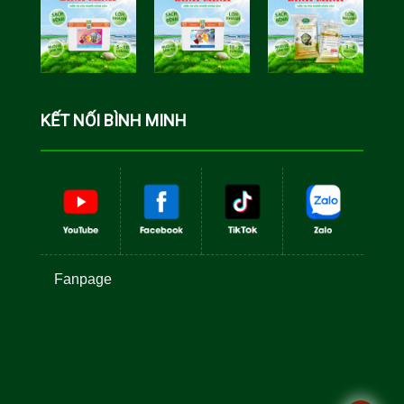
Minh
Minh
Cá Rô Phi
Toàn Đực
KẾT NỐI BÌNH MINH
Fanpage