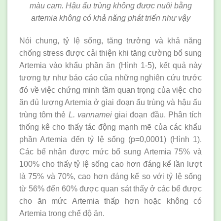
màu cam. Hậu ấu trùng không được nuôi bằng
artemia không có khả năng phát triển như vậy
Nói chung, tỷ lệ sống, tăng trưởng và khả năng
chống stress được cải thiện khi tăng cường bổ sung
Artemia vào khẩu phần ăn (Hình 1-5), kết quả này
tương tự như báo cáo của những nghiên cứu trước
đó về việc chứng minh tầm quan trọng của việc cho
ăn đủ lượng Artemia ở giai đoạn ấu trùng và hậu ấu
trùng tôm thẻ
L. vannamei
giai đoạn đầu. Phân tích
thống kê cho thấy tác động mạnh mẽ của các khẩu
phần Artemia đến tỷ lệ sống (p=0,0001) (Hình 1).
Các bể nhận được mức bổ sung Artemia 75% và
100% cho thấy tỷ lệ sống cao hơn đáng kể lần lượt
là 75% và 70%, cao hơn đáng kể so với tỷ lệ sống
từ 56% đến 60% được quan sát thấy ở các bể được
cho ăn mức Artemia thấp hơn hoặc không có
Artemia trong chế độ ăn.