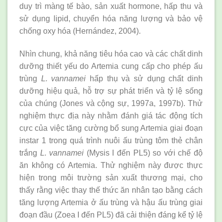
duy trì màng tế bào, sản xuất hormone, hấp thu và
sử dụng lipid, chuyển hóa năng lượng và bảo vệ
chống oxy hóa (Hernández, 2004).
Nhìn chung, khả năng tiêu hóa cao và các chất dinh
dưỡng thiết yếu do Artemia cung cấp cho phép ấu
trùng
L. vannamei
hấp thụ và sử dụng chất dinh
dưỡng hiệu quả, hỗ trợ sự phát triển và tỷ lệ sống
của chúng (Jones và cộng sự, 1997a, 1997b). Thử
nghiệm thực địa này nhằm đánh giá tác động tích
cực của việc tăng cường bổ sung Artemia giai đoạn
instar 1 trong quá trình nuôi ấu trùng tôm thẻ chân
trắng
L. vannamei
(Mysis I đến PL5) so với chế độ
ăn không có Artemia. Thử nghiệm này được thực
hiện trong môi trường sản xuất thương mại, cho
thấy rằng việc thay thế thức ăn nhân tạo bằng cách
tăng lượng Artemia ở ấu trùng và hậu ấu trùng giai
đoạn đầu (Zoea I đến PL5) đã cải thiện đáng kể tỷ lệ