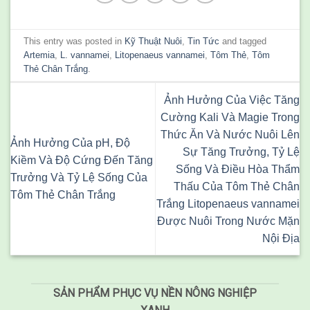
This entry was posted in
Kỹ Thuật Nuôi
,
Tin Tức
and tagged
Artemia
,
L. vannamei
,
Litopenaeus vannamei
,
Tôm Thẻ
,
Tôm
Thẻ Chân Trắng
.
Ảnh Hưởng Của Việc Tăng
Cường Kali Và Magie Trong
Thức Ăn Và Nước Nuôi Lên
Ảnh Hưởng Của pH, Độ
Sự Tăng Trưởng, Tỷ Lệ
Kiềm Và Độ Cứng Đến Tăng
Sống Và Điều Hòa Thẩm
Trưởng Và Tỷ Lệ Sống Của
Thấu Của Tôm Thẻ Chân
Tôm Thẻ Chân Trắng
Trắng Litopenaeus vannamei
Được Nuôi Trong Nước Mặn
Nội Địa
SẢN PHẨM PHỤC VỤ NỀN NÔNG NGHIỆP