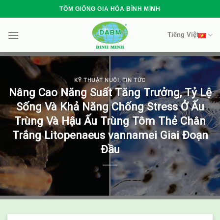
Skip
TÔM GIỐNG GIA HÓA BÌNH MINH
to
content
Tiếng Việt
KỸ THUẬT NUÔI
,
TIN TỨC
Nâng Cao Năng Suất Tăng Trưởng, Tỷ Lệ
Sống Và Khả Năng Chống Stress Ở Ấu
Trùng Và Hậu Ấu Trùng Tôm Thẻ Chân
Trắng Litopenaeus vannamei Giai Đoạn
Đầu