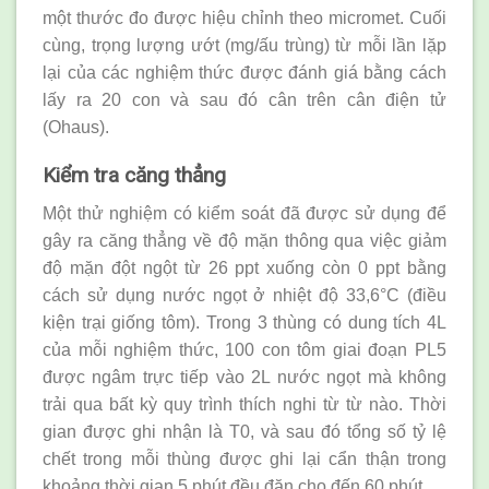
một thước đo được hiệu chỉnh theo micromet. Cuối
cùng, trọng lượng ướt (mg/ấu trùng) từ mỗi lần lặp
lại của các nghiệm thức được đánh giá bằng cách
lấy ra 20 con và sau đó cân trên cân điện tử
(Ohaus).
Kiểm tra căng thẳng
Một thử nghiệm có kiểm soát đã được sử dụng để
gây ra căng thẳng về độ mặn thông qua việc giảm
độ mặn đột ngột từ 26 ppt xuống còn 0 ppt bằng
cách sử dụng nước ngọt ở nhiệt độ 33,6°C (điều
kiện trại giống tôm). Trong 3 thùng có dung tích 4L
của mỗi nghiệm thức, 100 con tôm giai đoạn PL5
được ngâm trực tiếp vào 2L nước ngọt mà không
trải qua bất kỳ quy trình thích nghi từ từ nào. Thời
gian được ghi nhận là T0, và sau đó tổng số tỷ lệ
chết trong mỗi thùng được ghi lại cẩn thận trong
khoảng thời gian 5 phút đều đặn cho đến 60 phút.