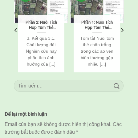
Phần 2: Nuôi Tích
Phần 1: Nuôi Tích
o
Hợp Tôm Thẻ
Hợp Tôm Thẻ
Chân Trắng
Chân Trắng
(Penaeus
(Penaeus
o
3. Kết quả 3.1.
Tóm tắt Nuôi tôm
vannamei) Và Cá
vannamei) Và Cá
Chất lượng đất
thẻ chân trắng
n
Rô Phi
Rô Phi
Nghiên cứu này
trong các ao ven
(Oreochromis
(Oreochromis
c
phân tích ảnh
biển thường gặp
niloticus) Thông
niloticus) Thông
Qua Cải Tạo Đất
Qua Cải Tạo Đất
hưởng của [...]
nhiều [...]
Để lại một bình luận
Email của bạn sẽ không được hiển thị công khai.
Các
trường bắt buộc được đánh dấu
*