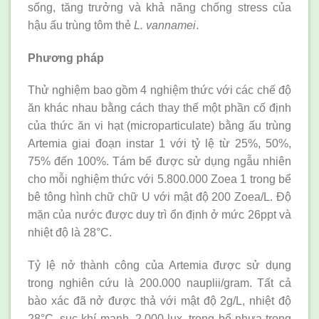
sống, tăng trưởng và khả năng chống stress của
hậu ấu trùng tôm thẻ
L. vannamei
.
Phương pháp
Thử nghiệm bao gồm 4 nghiệm thức với các chế độ
ăn khác nhau bằng cách thay thế một phần cố định
của thức ăn vi hạt (microparticulate) bằng ấu trùng
Artemia giai đoạn instar 1 với tỷ lệ từ 25%, 50%,
75% đến 100%. Tám bể được sử dụng ngẫu nhiên
cho mỗi nghiệm thức với 5.800.000 Zoea 1 trong bể
bê tông hình chữ chữ U với mật độ 200 Zoea/L. Độ
mặn của nước được duy trì ổn định ở mức 26ppt và
nhiệt độ là 28°C.
Tỷ lệ nở thành công của Artemia được sử dụng
trong nghiên cứu là 200.000 nauplii/gram. Tất cả
bào xác đã nở được thả với mật độ 2g/L, nhiệt độ
28°C, sục khí mạnh, 2.000 lux, trong bể nhựa trong