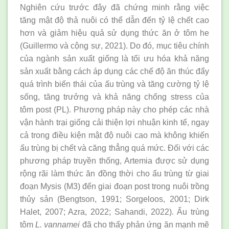
Nghiên cứu trước đây đã chứng minh rằng việc
tăng mật độ thả nuôi có thể dẫn đến tỷ lệ chết cao
hơn và giảm hiệu quả sử dụng thức ăn ở tôm he
(Guillermo và cộng sự, 2021). Do đó, mục tiêu chính
của ngành sản xuất giống là tối ưu hóa khả năng
sản xuất bằng cách áp dụng các chế độ ăn thúc đẩy
quá trình biến thái của ấu trùng và tăng cường tỷ lệ
sống, tăng trưởng và khả năng chống stress của
tôm post (PL). Phương pháp này cho phép các nhà
vận hành trại giống cải thiện lợi nhuận kinh tế, ngay
cả trong điều kiện mật độ nuôi cao mà không khiến
ấu trùng bị chết và căng thẳng quá mức. Đối với các
phương pháp truyền thống, Artemia được sử dụng
rộng rãi làm thức ăn đồng thời cho ấu trùng từ giai
đoạn Mysis (M3) đến giai đoạn post trong nuôi trồng
thủy sản (Bengtson, 1991; Sorgeloos, 2001; Dirk
Halet, 2007; Azra, 2022; Sahandi, 2022). Ấu trùng
tôm
L. vannamei
đã cho thấy phản ứng ăn mạnh mẽ