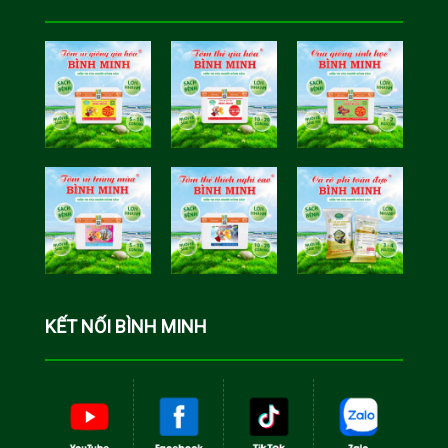
Tôm Sú Gia
Cua Sinh
Hóa Bình
Học Bình
Minh
Minh
Cá Rô Phi
Toàn Đực
KẾT NỐI BÌNH MINH