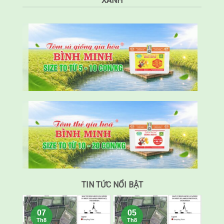
XANH
TIN TỨC NỔI BẬT
07
05
Th8
Th8