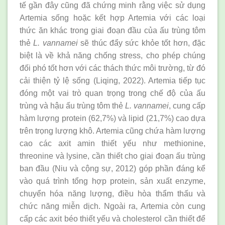
tế gần đây cũng đã chứng minh rằng việc sử dụng
Artemia sống hoặc kết hợp Artemia với các loại
thức ăn khác trong giai đoạn đầu của ấu trùng tôm
thẻ
L. vannamei
sẽ thúc đẩy sức khỏe tốt hơn, đặc
biệt là về khả năng chống stress, cho phép chúng
đối phó tốt hơn với các thách thức môi trường, từ đó
cải thiện tỷ lệ sống (Liqing, 2022). Artemia tiếp tục
đóng một vai trò quan trọng trong chế độ của ấu
trùng và hậu ấu trùng tôm thẻ
L. vannamei
, cung cấp
hàm lượng protein (62,7%) và lipid (21,7%) cao dựa
trên trọng lượng khô. Artemia cũng chứa hàm lượng
cao các axit amin thiết yếu như methionine,
threonine và lysine, cần thiết cho giai đoạn ấu trùng
ban đầu (Niu và cộng sự, 2012) góp phần đáng kể
vào quá trình tổng hợp protein, sản xuất enzyme,
chuyển hóa năng lượng, điều hòa thẩm thấu và
chức năng miễn dịch. Ngoài ra, Artemia còn cung
cấp các axit béo thiết yếu và cholesterol cần thiết để