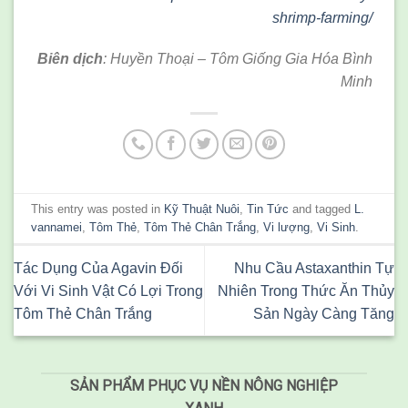
shrimp-farming/
Biên dịch
: Huyền Thoại – Tôm Giống Gia Hóa Bình
Minh
This entry was posted in
Kỹ Thuật Nuôi
,
Tin Tức
and tagged
L.
vannamei
,
Tôm Thẻ
,
Tôm Thẻ Chân Trắng
,
Vi lượng
,
Vi Sinh
.
Tác Dụng Của Agavin Đối
Nhu Cầu Astaxanthin Tự
Với Vi Sinh Vật Có Lợi Trong
Nhiên Trong Thức Ăn Thủy
Tôm Thẻ Chân Trắng
Sản Ngày Càng Tăng
SẢN PHẨM PHỤC VỤ NỀN NÔNG NGHIỆP