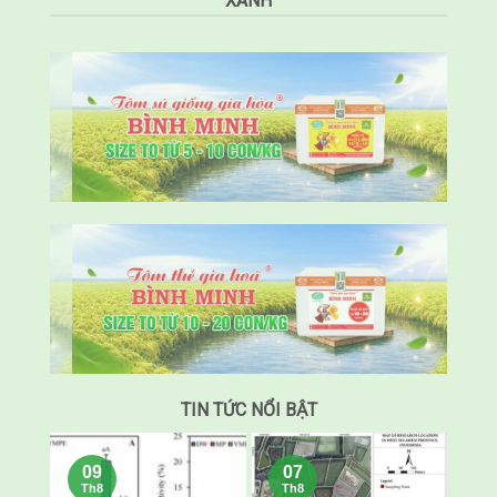
XANH
TIN TỨC NỔI BẬT
09
07
Th8
Th8