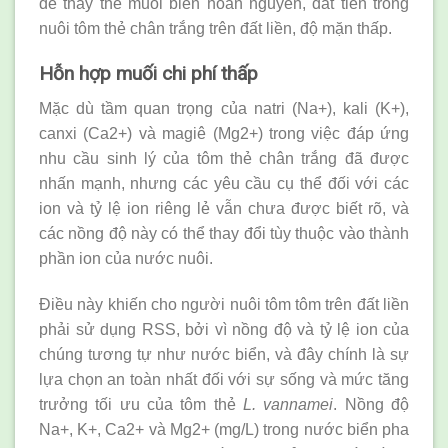
để thay thế muối biển hoàn nguyên, đắt tiền trong
nuôi tôm thẻ chân trắng trên đất liền, độ mặn thấp.
Hỗn hợp muối chi phí thấp
Mặc dù tầm quan trọng của natri (Na+), kali (K+),
canxi (Ca2+) và magiê (Mg2+) trong việc đáp ứng
nhu cầu sinh lý của tôm thẻ chân trắng đã được
nhấn mạnh, nhưng các yêu cầu cụ thể đối với các
ion và tỷ lệ ion riêng lẻ vẫn chưa được biết rõ, và
các nồng độ này có thể thay đổi tùy thuộc vào thành
phần ion của nước nuôi.
Điều này khiến cho người nuôi tôm tôm trên đất liền
phải sử dụng RSS, bởi vì nồng độ và tỷ lệ ion của
chúng tương tự như nước biển, và đây chính là sự
lựa chọn an toàn nhất đối với sự sống và mức tăng
trưởng tối ưu của tôm thẻ
L. vannamei
. Nồng độ
Na+, K+, Ca2+ và Mg2+ (mg/L) trong nước biển pha