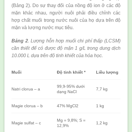
(Bảng 2). Do sự thay đổi của nồng độ ion ở các độ
mặn khác nhau, người nuôi phải điều chỉnh các
hợp chất muối trong nước nuôi của họ dựa trên độ
mặn và lượng nước mục tiêu.
Bảng 2
. Lượng hỗn hợp muối chi phí thấp (LCSM)
cần thiết để có được độ mặn 1 g/L trong dung dịch
10.000 L dựa trên độ tinh khiết của hóa học.
Muối
Độ tinh khiết *
Liều lượng
99,9-95% dưới
Natri clorua – a
7,7 kg
dạng NaCl
Magie clorua – b
47% MgCl2
1 kg
Mg = 9,8%; S =
Magie sulfat – c
1,2 kg
12,9%