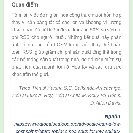
Quan điểm
Tóm lại, việc đơn giản hóa công thức muối hỗn hợp
thay vì cân bằng tất cả các ion và khoáng vi lượng
khác nhau đã tiết kiệm được khoảng 50% so với chi
phí RSS cho người nuôi. Những kết quả này phản
ánh tiềm năng của LCSM trong việc thay thế hoàn
toàn RSS, giúp giảm chi phí sản xuất tổng thể trong
các hệ thống sản xuất trong nhà, do đó kích thích sự
phát triển của ngành tôm ở Hoa Kỳ và các khu vực
khác trên thế giới.
Theo
Tiến sĩ Harsha S.C. Galkanda-Arachchige,
Tiến sĩ Luke A. Roy, Tiến sĩ Anita M. Kelly, và Tiến sĩ
D. Allen Davis.
Nguồn
:
https://www.globalseafood.org/advocate/can-a-low-
cost-salt-mixture-replace-sea-salts-for-low-salinity-