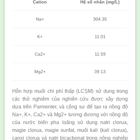
Hệ số nhân (mg/L)
Cation
304.35
Na+
K+
11.01
Ca2+
11.59
Mg2+
39.13
Hỗn hợp muối chi phí thấp (LCSM) sử dụng trong
các thử nghiệm của nghiên cứu được xây dựng
dựa trên Parmenter, và cộng sự để tạo ra nồng độ
Na+, K+, Ca2+ và Mg2+ tương đương với nồng độ
của nước biển pha loãng sử dụng natri clorua,
magie clorua, magie sunfat, muối kali (kali clorua),
canxi clorua và natri bicacbonat trong nông nghiệp