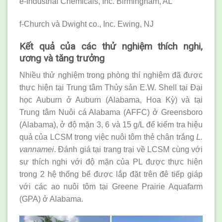
e-Industrial Chemicals, Inc. Birmingham, AL
f-Church và Dwight co., Inc. Ewing, NJ
Kết quả của các thử nghiệm thích nghi,
ương và tăng trưởng
Nhiều thử nghiệm trong phòng thí nghiệm đã được
thực hiện tại Trung tâm Thủy sản E.W. Shell tại Đại
học Auburn ở Auburn (Alabama, Hoa Kỳ) và tại
Trung tâm Nuôi cá Alabama (AFFC) ở Greensboro
(Alabama), ở độ mặn 3, 6 và 15 g/L để kiểm tra hiệu
quả của LCSM trong việc nuôi tôm thẻ chân trắng
L.
vannamei
. Đánh giá tại trang trại về LCSM cùng với
sự thích nghi với độ mặn của PL được thực hiện
trong 2 hệ thống bể được lắp đặt trên đê tiếp giáp
với các ao nuôi tôm tại Greene Prairie Aquafarm
(GPA) ở Alabama.