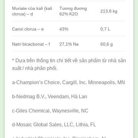
Muriate của kali (kali
Tương đương
213,8 kg
clorua) – d
62% K2O
Canxi clorua – e
43%
0,7 L
Natri bicacbonat – f
27,1% Na
60,6 g
* Dựa trên thông tin chi tiết về sản phẩm từ nhà sản
xuất / nhà phân phối.
a-Champion’s Choice, Cargill, Inc. Minneapolis, MN
b-Nedmag B.V., Veendam, Hà Lan
c-Giles Chemical, Waynesville, NC
d-Mosaic Global Sales, LLC, Lithia, FL