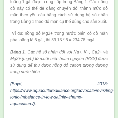
loãng 1 g/L được cung cấp trong Bảng 1. Các nồng
độ này có thể dễ dàng chuyển đổi thành mức độ
mặn theo yêu cầu bằng cách sử dụng hệ số nhân
trong Bảng 1 theo độ mặn cụ thể dùng cho sản xuất.
Ví dụ: nồng độ Mg2+ trong nước biển có độ mặn
pha loãng là 6 g/L, thì 39,13 * 6 = 234,78 mg/L.
Bảng 1
. Các hệ số nhân đối với Na+, K+, Ca2+ và
Mg2+ (mg/L) từ muối biển hoàn nguyên (RSS) được
sử dụng để thu được nồng độ cation tương đương
trong nước biển.
(Boyd, 2018;
https://www.aquaculturealliance.org/advocate/revisiting-
ionic-imbalance-in-low-salinity-shrimp-
aquaculture/).