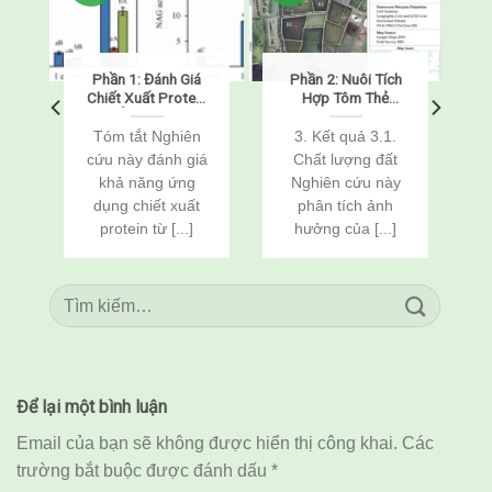
h
Phần 1: Đánh Giá
Phần 2: Nuôi Tích
m
Chiết Xuất Protein
Hợp Tôm Thẻ
Từ Ấu Trùng Sâu
Chân Trắng
Bột Vàng
(Penaeus
Tóm tắt Nghiên
3. Kết quả 3.1.
(Tenebrio molitor)
vannamei) Và Cá
cứu này đánh giá
Chất lượng đất
Như Một Chất Bảo
Rô Phi
khả năng ứng
Nghiên cứu này
Vệ Chống Đông
(Oreochromis
h
dụng chiết xuất
phân tích ảnh
Lạnh Cho Tôm Thẻ
niloticus) Thông
Chân Trắng Đông
Qua Cải Tạo Đất
protein từ [...]
hưởng của [...]
Lạnh
Để lại một bình luận
Email của bạn sẽ không được hiển thị công khai.
Các
trường bắt buộc được đánh dấu
*