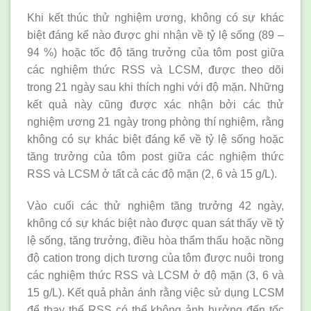
Khi kết thúc thử nghiệm ương, không có sự khác
biệt đáng kể nào được ghi nhận về tỷ lệ sống (89 –
94 %) hoặc tốc độ tăng trưởng của tôm post giữa
các nghiệm thức RSS và LCSM, được theo dõi
trong 21 ngày sau khi thích nghi với độ mặn. Những
kết quả này cũng được xác nhận bởi các thử
nghiệm ương 21 ngày trong phòng thí nghiệm, rằng
không có sự khác biệt đáng kể về tỷ lệ sống hoặc
tăng trưởng của tôm post giữa các nghiệm thức
RSS và LCSM ở tất cả các độ mặn (2, 6 và 15 g/L).
Vào cuối các thử nghiệm tăng trưởng 42 ngày,
không có sự khác biệt nào được quan sát thấy về tỷ
lệ sống, tăng trưởng, điều hòa thẩm thấu hoặc nồng
độ cation trong dịch tương của tôm được nuôi trong
các nghiệm thức RSS và LCSM ở độ mặn (3, 6 và
15 g/L). Kết quả phản ánh rằng việc sử dụng LCSM
để thay thế RSS có thể không ảnh hưởng đến tốc