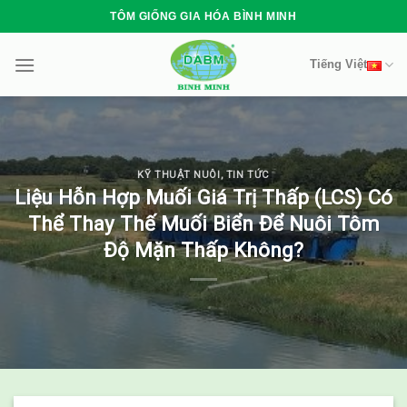
Skip
TÔM GIỐNG GIA HÓA BÌNH MINH
to
content
Tiếng Việt
KỸ THUẬT NUÔI
,
TIN TỨC
Liệu Hỗn Hợp Muối Giá Trị Thấp (LCS) Có
Thể Thay Thế Muối Biển Để Nuôi Tôm
Độ Mặn Thấp Không?