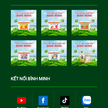
Tôm Sú Gia
Cua Sinh
Hóa Bình
Học Bình
Minh
Minh
Cá Rô Phi
Toàn Đực
KẾT NỐI BÌNH MINH