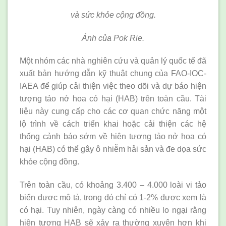
và sức khỏe cộng đồng.
Ảnh của Pok Rie.
Một nhóm các nhà nghiên cứu và quản lý quốc tế đã
xuất bản hướng dẫn kỹ thuật chung của FAO-IOC-
IAEA để giúp cải thiện việc theo dõi và dự báo hiện
tượng tảo nở hoa có hại (HAB) trên toàn cầu. Tài
liệu này cung cấp cho các cơ quan chức năng một
lộ trình về cách triển khai hoặc cải thiện các hệ
thống cảnh báo sớm về hiện tượng tảo nở hoa có
hại (HAB) có thể gây ô nhiễm hải sản và đe dọa sức
khỏe cộng đồng.
Trên toàn cầu, có khoảng 3.400 – 4.000 loài vi tảo
biển được mô tả, trong đó chỉ có 1-2% được xem là
có hại. Tuy nhiên, ngày càng có nhiều lo ngại rằng
hiện tượng HAB sẽ xảy ra thường xuyên hơn khi