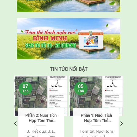
TIN TỨC NỔI BẬT
07
05
Th8
Th8
Phần 2: Nuôi Tích
Phần 1: Nuôi Tích
o
Hợp Tôm Thẻ
Hợp Tôm Thẻ
Chân Trắng
Chân Trắng
(Penaeus
(Penaeus
o
3. Kết quả 3.1.
Tóm tắt Nuôi tôm
vannamei) Và Cá
vannamei) Và Cá