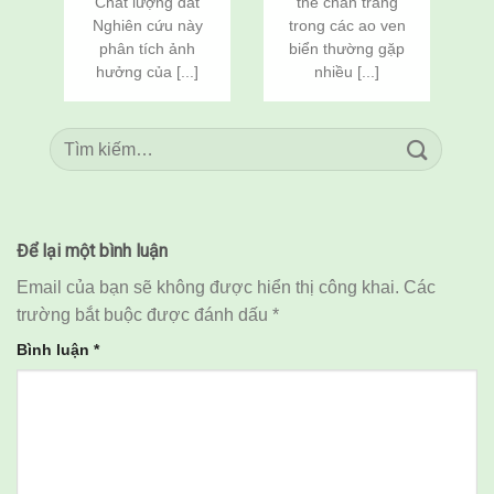
Chất lượng đất
thẻ chân trắng
n
Rô Phi
Rô Phi
Nghiên cứu này
trong các ao ven
(Oreochromis
(Oreochromis
c
phân tích ảnh
biển thường gặp
niloticus) Thông
niloticus) Thông
Qua Cải Tạo Đất
Qua Cải Tạo Đất
hưởng của [...]
nhiều [...]
Để lại một bình luận
Email của bạn sẽ không được hiển thị công khai.
Các
trường bắt buộc được đánh dấu
*
Bình luận
*