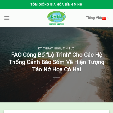
Skip
TÔM GIỐNG GIA HÓA BÌNH MINH
to
content
Tiếng Việt
KỸ THUẬT NUÔI
,
TIN TỨC
FAO Công Bố “Lộ Trình” Cho Các Hệ
Thống Cảnh Báo Sớm Về Hiện Tượng
Tảo Nở Hoa Có Hại