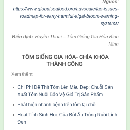
Nguồn
:
https://www.globalseafood.org/advocate/fao-issues-
roadmap-for-early-harmful-algal-bloom-warning-
systems/
Biên dịch
: Huyền Thoại – Tôm Giống Gia Hóa Bình
Minh
TÔM GIỐNG GIA HÓA- CHÌA KHÓA
THÀNH CÔNG
Xem thêm:
Chi Phí Để Thịt Tôm Lên Màu Đẹp: Chuỗi Sản
Xuất Tôm Nuôi Bảo Vệ Giá Trị Sản Phẩm
Phát hiện nhanh bệnh trên tôm tại chỗ
Hoạt Tính Sinh Học Của Bột Ấu Trùng Ruồi Lính
Đen