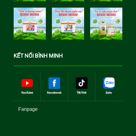
Tôm Sú Gia
Cua Sinh
Hóa Bình
Học Bình
Minh
Minh
Cá Rô Phi
Toàn Đực
KẾT NỐI BÌNH MINH
Fanpage