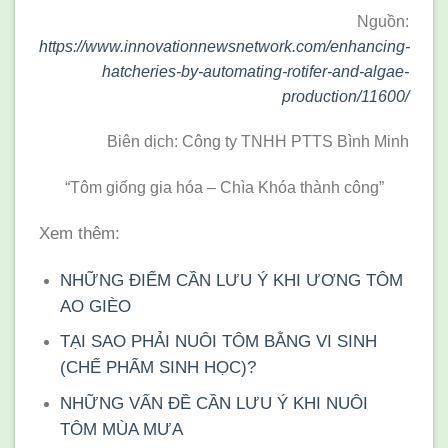
Nguồn:
https://www.innovationnewsnetwork.com/enhancing-
hatcheries-by-automating-rotifer-and-algae-
production/11600/
Biên dịch: Công ty TNHH PTTS Bình Minh
“Tôm giống gia hóa – Chìa Khóa thành công”
Xem thêm:
NHỮNG ĐIỂM CẦN LƯU Ý KHI ƯƠNG TÔM
AO GIÈO
TẠI SAO PHẢI NUÔI TÔM BẰNG VI SINH
(CHẾ PHẨM SINH HỌC)?
NHỮNG VẤN ĐỀ CẦN LƯU Ý KHI NUÔI
TÔM MÙA MƯA