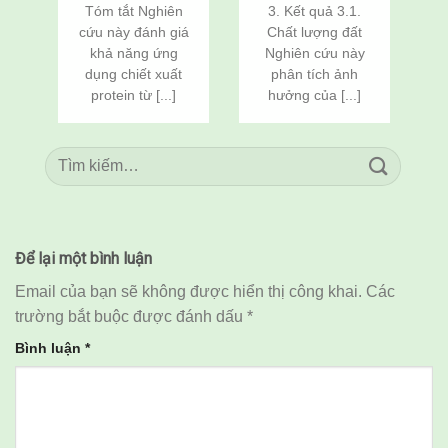
Bột Vàng
(Penaeus
Tóm tắt Nghiên
3. Kết quả 3.1.
(Tenebrio molitor)
vannamei) Và Cá
cứu này đánh giá
Chất lượng đất
Như Một Chất Bảo
Rô Phi
khả năng ứng
Nghiên cứu này
Vệ Chống Đông
(Oreochromis
h
dụng chiết xuất
phân tích ảnh
Lạnh Cho Tôm Thẻ
niloticus) Thông
Chân Trắng Đông
Qua Cải Tạo Đất
protein từ [...]
hưởng của [...]
Lạnh
Để lại một bình luận
Email của bạn sẽ không được hiển thị công khai.
Các
trường bắt buộc được đánh dấu
*
Bình luận
*