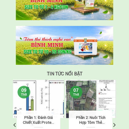
TIN TỨC NỔI BẬT
09
07
Th8
Th8
h
Phần 1: Đánh Giá
Phần 2: Nuôi Tích
m
Chiết Xuất Protein
Hợp Tôm Thẻ
Từ Ấu Trùng Sâu
Chân Trắng