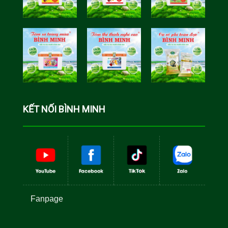
Tôm Sú Gia
Cua Sinh
Hóa Bình
Học Bình
Minh
Minh
Cá Rô Phi
Toàn Đực
KẾT NỐI BÌNH MINH
Fanpage