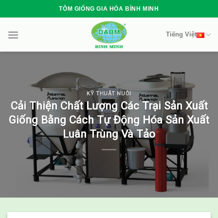
Skip
TÔM GIỐNG GIA HÓA BÌNH MINH
to
content
Tiếng Việt
KỸ THUẬT NUÔI
Cải Thiện Chất Lượng Các Trại Sản Xuất
Giống Bằng Cách Tự Động Hóa Sản Xuất
Luân Trùng Và Tảo