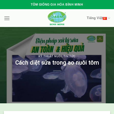
Skip
TÔM GIỐNG GIA HÓA BÌNH MINH
to
content
Tiếng Việt
KỸ THUẬT NUÔI
,
TIN TỨC
Cách diệt sứa trong ao nuôi tôm