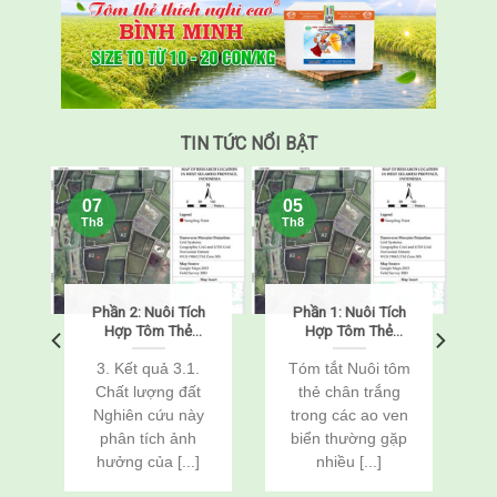
TIN TỨC NỔI BẬT
07
05
Th8
Th8
Phần 2: Nuôi Tích
Phần 1: Nuôi Tích
o
Hợp Tôm Thẻ
Hợp Tôm Thẻ
Chân Trắng
Chân Trắng
(Penaeus
(Penaeus
o
3. Kết quả 3.1.
Tóm tắt Nuôi tôm
vannamei) Và Cá
vannamei) Và Cá
Chất lượng đất
thẻ chân trắng
n
Rô Phi
Rô Phi
Nghiên cứu này
trong các ao ven
(Oreochromis
(Oreochromis
c
phân tích ảnh
biển thường gặp
niloticus) Thông
niloticus) Thông
Qua Cải Tạo Đất
Qua Cải Tạo Đất
hưởng của [...]
nhiều [...]