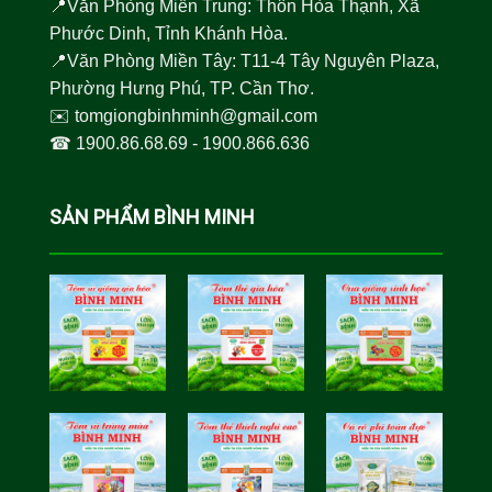
📍Văn Phòng Miền Trung: Thôn Hòa Thạnh, Xã
Phước Dinh, Tỉnh Khánh Hòa.
📍Văn Phòng Miền Tây: T11-4 Tây Nguyên Plaza,
Phường Hưng Phú, TP. Cần Thơ.
✉️
tomgiongbinhminh@gmail.com
☎︎
1900.86.68.69
-
1900.866.636
SẢN PHẨM BÌNH MINH
Tôm Sú Gia
Cua Sinh
Hóa Bình
Học Bình
Minh
Minh