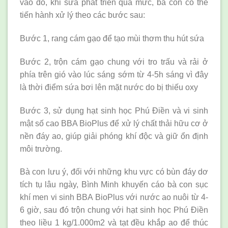
vào đó, khi sứa phát triển quá mức, bà con có thể
tiến hành xử lý theo các bước sau:
Bước 1, rang cám gạo để tạo mùi thơm thu hút sứa
Bước 2, trộn cám gạo chung với tro trấu và rải ở
phía trên gió vào lúc sáng sớm từ 4-5h sáng vì đây
là thời điểm sứa bơi lên mặt nước do bị thiếu oxy
Bước 3, sử dụng hạt sinh học Phú Điền và vi sinh
mật số cao BBA BioPlus để xử lý chất thải hữu cơ ở
nền đáy ao, giúp giải phóng khí độc và giữ ổn định
môi trường.
Bà con lưu ý, đối với những khu vực có bùn đáy dơ
tích tụ lâu ngày, Bình Minh khuyến cáo bà con sục
khí men vi sinh BBA BioPlus với nước ao nuôi từ 4-
6 giờ, sau đó trộn chung với hạt sinh học Phú Điền
theo liều 1 kg/1.000m2 và tạt đều khắp ao để thúc