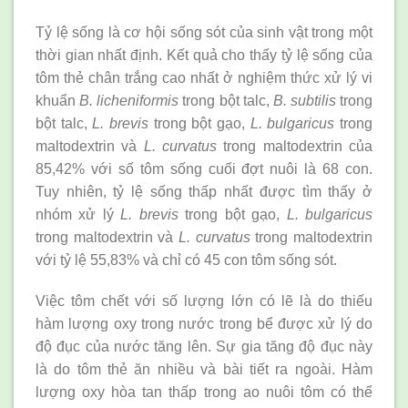
Tỷ lệ sống là cơ hội sống sót của sinh vật trong một
thời gian nhất định. Kết quả cho thấy tỷ lệ sống của
tôm thẻ chân trắng cao nhất ở nghiệm thức xử lý vi
khuẩn
B. licheniformis
trong bột talc,
B. subtilis
trong
bột talc,
L. brevis
trong bột gạo,
L. bulgaricus
trong
maltodextrin và
L. curvatus
trong maltodextrin của
85,42% với số tôm sống cuối đợt nuôi là 68 con.
Tuy nhiên, tỷ lệ sống thấp nhất được tìm thấy ở
nhóm xử lý
L. brevis
trong bột gạo,
L. bulgaricus
trong maltodextrin và
L. curvatus
trong maltodextrin
với tỷ lệ 55,83% và chỉ có 45 con tôm sống sót.
Việc tôm chết với số lượng lớn có lẽ là do thiếu
hàm lượng oxy trong nước trong bể được xử lý do
độ đục của nước tăng lên. Sự gia tăng độ đục này
là do tôm thẻ ăn nhiều và bài tiết ra ngoài. Hàm
lượng oxy hòa tan thấp trong ao nuôi tôm có thể