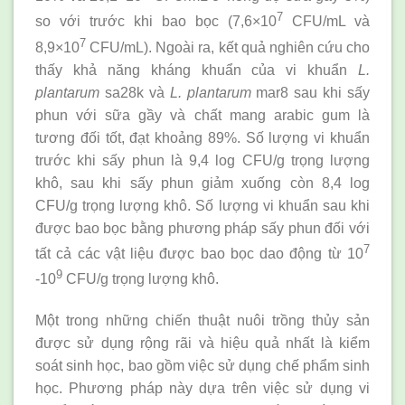
7
so với trước khi bao bọc (7,6×10
CFU/mL và
7
8,9×10
CFU/mL). Ngoài ra, kết quả nghiên cứu cho
thấy khả năng kháng khuẩn của vi khuẩn
L.
plantarum
sa28k và
L. plantarum
mar8 sau khi sấy
phun với sữa gầy và chất mang arabic gum là
tương đối tốt, đạt khoảng 89%. Số lượng vi khuẩn
trước khi sấy phun là 9,4 log CFU/g trọng lượng
khô, sau khi sấy phun giảm xuống còn 8,4 log
CFU/g trọng lượng khô. Số lượng vi khuẩn sau khi
được bao bọc bằng phương pháp sấy phun đối với
7
tất cả các vật liệu được bao bọc dao động từ 10
9
-10
CFU/g trọng lượng khô.
Một trong những chiến thuật nuôi trồng thủy sản
được sử dụng rộng rãi và hiệu quả nhất là kiểm
soát sinh học, bao gồm việc sử dụng chế phẩm sinh
học. Phương pháp này dựa trên việc sử dụng vi