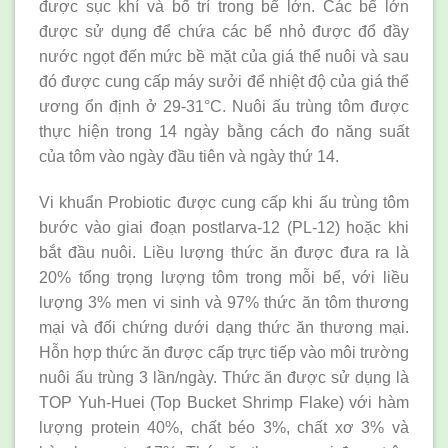
được sục khí và bố trí trong bể lớn. Các bể lớn
được sử dụng để chứa các bể nhỏ được đổ đầy
nước ngọt đến mức bề mặt của giá thể nuôi và sau
đó được cung cấp máy sưởi để nhiệt độ của giá thể
ương ổn định ở 29-31°C. Nuôi ấu trùng tôm được
thực hiện trong 14 ngày bằng cách đo năng suất
của tôm vào ngày đầu tiên và ngày thứ 14.
Vi khuẩn Probiotic được cung cấp khi ấu trùng tôm
bước vào giai đoạn postlarva-12 (PL-12) hoặc khi
bắt đầu nuôi. Liều lượng thức ăn được đưa ra là
20% tổng trọng lượng tôm trong mỗi bể, với liều
lượng 3% men vi sinh và 97% thức ăn tôm thương
mại và đối chứng dưới dạng thức ăn thương mại.
Hỗn hợp thức ăn được cấp trực tiếp vào môi trường
nuôi ấu trùng 3 lần/ngày. Thức ăn được sử dụng là
TOP Yuh-Huei (Top Bucket Shrimp Flake) với hàm
lượng protein 40%, chất béo 3%, chất xơ 3% và