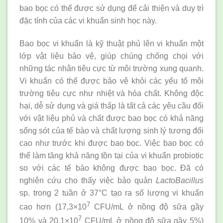
bao bọc có thể được sử dụng để cải thiện và duy trì
đặc tính của các vi khuẩn sinh học này.
Bao bọc vi khuẩn là kỹ thuật phủ lên vi khuẩn một
lớp vật liệu bảo vệ, giúp chúng chống chọi với
những tác nhân tiêu cực từ môi trường xung quanh.
Vi khuẩn có thể được bảo vệ khỏi các yếu tố môi
trường tiêu cực như nhiệt và hóa chất. Không độc
hại, dễ sử dụng và giá thấp là tất cả các yêu cầu đối
với vật liệu phủ và chất được bao bọc có khả năng
sống sót của tế bào và chất lượng sinh lý tương đối
cao như trước khi được bao bọc. Việc bao bọc có
thể làm tăng khả năng tồn tại của vi khuẩn probiotic
so với các tế bào không được bao bọc. Đã có
nghiên cứu cho thấy việc bảo quản
LactoBacillus
sp. trong 2 tuần ở 37°C tạo ra số lượng vi khuẩn
7
cao hơn (17,3×10
CFU/mL ở nồng độ sữa gầy
7
10% và 20,1×10
CFU/mL ở nồng độ sữa gầy 5%)