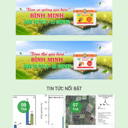
TIN TỨC NỔI BẬT
09
07
Th8
Th8