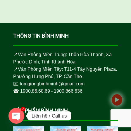
THÔNG TIN BÌNH MINH
📍Văn Phòng Miền Trung: Thôn Hòa Thạnh, Xã
Phước Dinh, Tỉnh Khánh Hòa.
📍Văn Phòng Miền Tây: T11-4 Tây Nguyên Plaza,
Phường Hưng Phú, TP. Cần Thơ.
✉️
tomgiongbinhminh@gmail.com
☎︎
1900.86.68.69
-
1900.866.636
SẢN PHẨM BÌNH MINH
2
Liên hệ / Call us