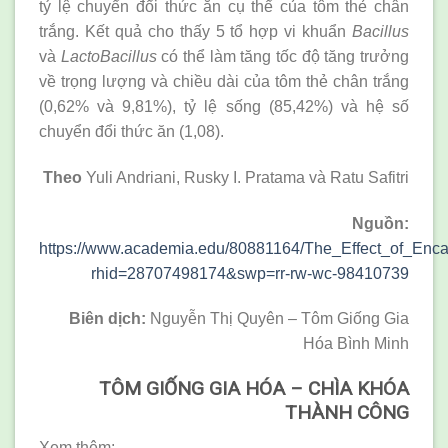
tỷ lệ chuyển đổi thức ăn cụ thể của tôm thẻ chân
trắng. Kết quả cho thấy 5 tổ hợp vi khuẩn
Bacillus
và
LactoBacillus
có thể làm tăng tốc độ tăng trưởng
về trọng lượng và chiều dài của tôm thẻ chân trắng
(0,62% và 9,81%), tỷ lệ sống (85,42%) và hệ số
chuyển đổi thức ăn (1,08).
Theo
Yuli Andriani, Rusky I. Pratama và Ratu Safitri
Nguồn:
https://www.academia.edu/80881164/The_Effect_of_En
rhid=28707498174&swp=rr-rw-wc-98410739
Biên dịch:
Nguyễn Thị Quyên – Tôm Giống Gia
Hóa Bình Minh
TÔM GIỐNG GIA HÓA – CHÌA KHÓA
THÀNH CÔNG
Xem thêm: