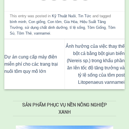
This entry was posted in
Kỹ Thuật Nuôi
,
Tin Tức
and tagged
bình minh
,
Con giống
,
Con tôm
,
Gia Hóa
,
Hiệu Suất Tăng
Trưởng
,
sử dụng chất dinh dưỡng
,
tỉ lệ sống
,
Tôm Giống
,
Tôm
Sú
,
Tôm Thẻ
,
vannamei
.
Ảnh hưởng của việc thay thế
bột cá bằng bột giun biển
Dự án cung cấp máy điện
(Nereis sp.) trong khẩu phần
miễn phí cho các trang trại
ăn lên tốc độ tăng trưởng và
nuôi tôm quy mô lớn
tỷ lệ sống của tôm post
Litopenaeus vannamei
SẢN PHẨM PHỤC VỤ NỀN NÔNG NGHIỆP
XANH