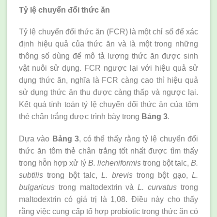
Tỷ lệ chuyển đổi thức ăn
Tỷ lệ chuyển đổi thức ăn (FCR) là một chỉ số để xác
định hiệu quả của thức ăn và là một trong những
thông số dùng để mô tả lượng thức ăn được sinh
vật nuôi sử dụng. FCR ngược lại với hiệu quả sử
dụng thức ăn, nghĩa là FCR càng cao thì hiệu quả
sử dụng thức ăn thu được càng thấp và ngược lại.
Kết quả tính toán tỷ lệ chuyển đổi thức ăn của tôm
thẻ chân trắng được trình bày trong
Bảng 3
.
Dựa vào
Bảng 3
, có thể thấy rằng tỷ lệ chuyển đổi
thức ăn tôm thẻ chân trắng tốt nhất được tìm thấy
trong hỗn hợp xử lý
B. licheniformis
trong bột talc,
B.
subtilis
trong bột talc,
L. brevis
trong bột gạo,
L.
bulgaricus
trong maltodextrin và
L. curvatus
trong
maltodextrin có giá trị là 1,08. Điều này cho thấy
rằng việc cung cấp tổ hợp probiotic trong thức ăn có