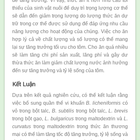
để tăng trưởng. Vì vậy, thức ăn ít hơn nhu cầu tối
thiểu của sinh vật nuôi để duy trì trọng lượng cơ thể
sẽ dẫn đến giảm trọng lượng do lượng thức ăn dự
trữ trong cơ thể được sử dụng để đáp ứng nhu cầu
năng lượng cho hoạt động của chúng. Việc cho ăn
hợp lý cả về chất lượng và số lượng có thể mang
lại sự tăng trưởng tối ưu cho tôm. Cho ăn quá nhiều
sẽ làm tăng chi phí sản xuất, lãng phí và gây dư
thừa thức ăn làm giảm chất lượng nước ảnh hưởng
đến sự tăng trưởng và tỷ lệ sống của tôm.
Kết Luận
Dựa trên kết quả nghiên cứu, có thể kết luận rằng
việc bổ sung quần thể vi khuẩn
B. licheniformis
có
vỏ trong bột talc,
B. subtilis
trong bột talc,
L. brevis
trong bột gạo,
L. bulgaricus
trong maltodextrin và
L.
curvatus
trong maltodextrin trong thức ăn thương
mại có thể làm tăng tốc độ tăng trưởng, tỷ lệ sống và