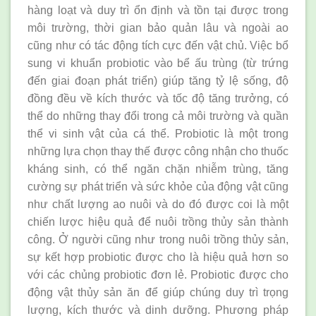
hàng loạt và duy trì ổn định và tồn tại được trong
môi trường, thời gian bảo quản lâu và ngoài ao
cũng như có tác động tích cực đến vật chủ. Việc bổ
sung vi khuẩn probiotic vào bể ấu trùng (từ trứng
đến giai đoạn phát triển) giúp tăng tỷ lệ sống, độ
đồng đều về kích thước và tốc độ tăng trưởng, có
thể do những thay đổi trong cả môi trường và quần
thể vi sinh vật của cá thể. Probiotic là một trong
những lựa chọn thay thế được công nhận cho thuốc
kháng sinh, có thể ngăn chặn nhiễm trùng, tăng
cường sự phát triển và sức khỏe của động vật cũng
như chất lượng ao nuôi và do đó được coi là một
chiến lược hiệu quả để nuôi trồng thủy sản thành
công. Ở người cũng như trong nuôi trồng thủy sản,
sự kết hợp probiotic được cho là hiệu quả hơn so
với các chủng probiotic đơn lẻ. Probiotic được cho
động vật thủy sản ăn để giúp chúng duy trì trọng
lượng, kích thước và dinh dưỡng. Phương pháp