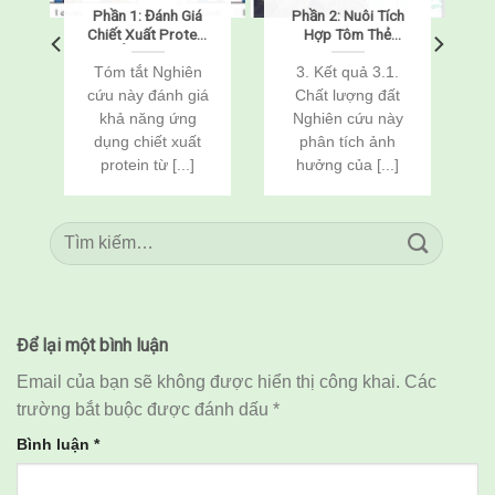
h
Phần 1: Đánh Giá
Phần 2: Nuôi Tích
m
Chiết Xuất Protein
Hợp Tôm Thẻ
Từ Ấu Trùng Sâu
Chân Trắng
Bột Vàng
(Penaeus
Tóm tắt Nghiên
3. Kết quả 3.1.
(Tenebrio molitor)
vannamei) Và Cá
cứu này đánh giá
Chất lượng đất
Như Một Chất Bảo
Rô Phi
khả năng ứng
Nghiên cứu này
Vệ Chống Đông
(Oreochromis
h
dụng chiết xuất
phân tích ảnh
Lạnh Cho Tôm Thẻ
niloticus) Thông
Chân Trắng Đông
Qua Cải Tạo Đất
protein từ [...]
hưởng của [...]
Lạnh
Để lại một bình luận
Email của bạn sẽ không được hiển thị công khai.
Các
trường bắt buộc được đánh dấu
*
Bình luận
*