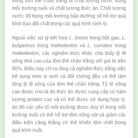
trùng tôm thẻ chân trắng là chất lượng nước trong
môi trường nuôi và chất lượng thức ăn. Chất lượng
nước tốt trong môi trường bảo dưỡng sẽ hỗ trợ quá
trình trao đổi chất trong các quá trình sinh lý.
Ngoài việc xử lý kết hợp
L. brevis
trong bột gạo,
L.
bulgaricus
trong maltodextrin và
L. curvatus
trong
maltodextrin, các nghiệm thức khác cho thấy tỷ lệ
sống khá cao của tôm thẻ chân trắng với giá trị trên
80%. Điều này chỉ ra rằng cả nghiệm thức bằng việc
bổ sung men vi sinh và đối chứng đều có thể làm
tăng tỷ lệ sống của tôm thẻ chân trắng. Tỷ lệ sống
cao được cho là do thức ăn được cung cấp có hàm
lượng protein cao và có thể được sử dụng hợp lý,
do đó các yếu tố môi trường được duy trì trong môi
trường nuôi có thể hỗ trợ tôm sống sót và giảm các
điều kiện căng thẳng có thể khiến tôm chết trong
quá trình nuôi.