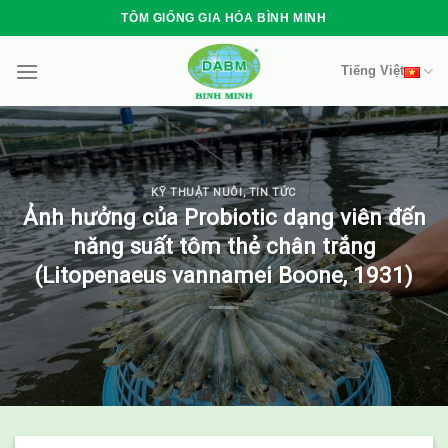
Skip
TÔM GIỐNG GIA HÓA BÌNH MINH
to
content
Tiếng Việt
KỸ THUẬT NUÔI
,
TIN TỨC
Ảnh hưởng của Probiotic dạng viên đến
năng suất tôm thẻ chân trắng
(Litopenaeus vannamei Boone, 1931)