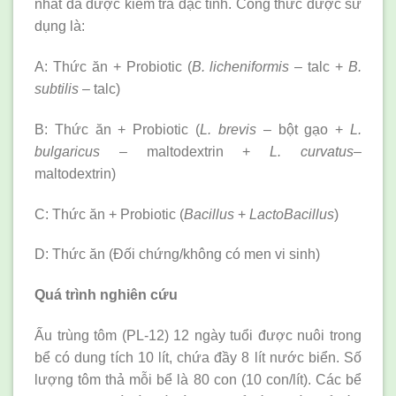
nhất đã được kiểm tra đặc tính. Công thức được sử
dụng là:
A: Thức ăn + Probiotic (
B. licheniformis
– talc +
B.
subtilis
– talc)
B: Thức ăn + Probiotic (
L. brevis
– bột gạo +
L.
bulgaricus
– maltodextrin +
L. curvatus
–
maltodextrin)
C: Thức ăn + Probiotic (
Bacillus
+
LactoBacillus
)
D: Thức ăn (Đối chứng/không có men vi sinh)
Quá trình nghiên cứu
Ấu trùng tôm (PL-12) 12 ngày tuổi được nuôi trong
bể có dung tích 10 lít, chứa đầy 8 lít nước biển. Số
lượng tôm thả mỗi bể là 80 con (10 con/lít). Các bể