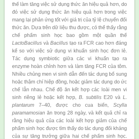
thể làm tăng việc sử dụng thức ăn hiệu quả hơn, do
đó việc sử dụng thức ăn hiệu quả hơn trong việc
mang lại phản ứng tốt với giá trị của tỷ lệ chuyển đổi
thức ăn. Dựa trên dữ liệu thu được, có thể thấy rằng
chế phẩm sinh học bao gồm một quần thể
LactoBacillus
và
Bacillus
tạo ra FCR cao hơn đáng
kể so với việc sử dụng vi khuẩn sinh học đơn lẻ.
Tác dụng symbiotic giữa các vi khuẩn tạo ra
enzyme hoàn chỉnh hơn và làm tăng FCR của tôm.
Nhiều chủng men vi sinh dẫn đến tác dụng bổ sung
hoặc thậm chí hiệp đồng, hoặc giảm tác dụng do ức
chế lẫn nhau. Chế độ ăn kết hợp các loài men vi
sinh riêng lẻ hoặc kết hợp,
B. subtilis
E20 và
L.
plantarum
7–40, được cho cua biển,
Scylla
paramamosian
ăn trong 28 ngày, và kết quả chỉ ra
rằng hiệu quả của các loài kết hợp giảm của chế
phẩm sinh học được tìm thấy do tác dụng đối kháng
của sự tăng trưởng giữa hai chế phẩm sinh học.