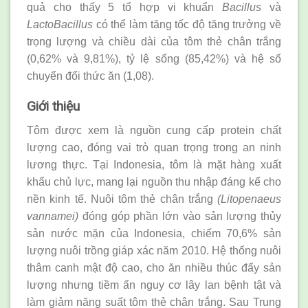
quả cho thấy 5 tổ hợp vi khuẩn
Bacillus
và
LactoBacillus
có thể làm tăng tốc độ tăng trưởng về
trọng lượng và chiều dài của tôm thẻ chân trắng
(0,62% và 9,81%), tỷ lệ sống (85,42%) và hệ số
chuyển đổi thức ăn (1,08).
Giới thiệu
Tôm được xem là nguồn cung cấp protein chất
lượng cao, đóng vai trò quan trọng trong an ninh
lương thực. Tại Indonesia, tôm là mặt hàng xuất
khẩu chủ lực, mang lại nguồn thu nhập đáng kể cho
nền kinh tế. Nuôi tôm thẻ chân trắng
(Litopenaeus
vannamei)
đóng góp phần lớn vào sản lượng thủy
sản nước mặn của Indonesia, chiếm 70,6% sản
lượng nuôi trồng giáp xác năm 2010. Hệ thống nuôi
thâm canh mật độ cao, cho ăn nhiều thúc đẩy sản
lượng nhưng tiềm ẩn nguy cơ lây lan bệnh tật và
làm giảm năng suất tôm thẻ chân trắng. Sau Trung