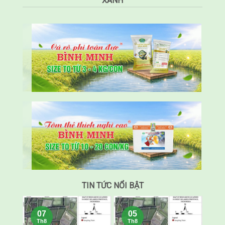
XANH
TIN TỨC NỔI BẬT
07
05
Th8
Th8