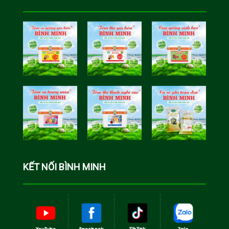
Tôm Sú Gia
Cua Sinh
Hóa Bình
Học Bình
Minh
Minh
Cá Rô Phi
Toàn Đực
KẾT NỐI BÌNH MINH