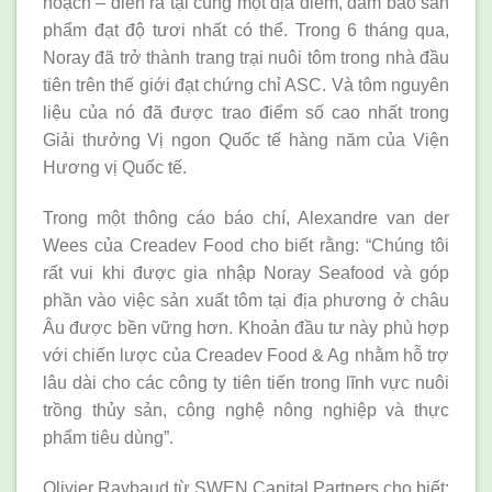
hoạch – diễn ra tại cùng một địa điểm, đảm bảo sản
phẩm đạt độ tươi nhất có thể. Trong 6 tháng qua,
Noray đã trở thành trang trại nuôi tôm trong nhà đầu
tiên trên thế giới đạt chứng chỉ ASC. Và tôm nguyên
liệu của nó đã được trao điểm số cao nhất trong
Giải thưởng Vị ngon Quốc tế hàng năm của Viện
Hương vị Quốc tế.
Trong một thông cáo báo chí, Alexandre van der
Wees của Creadev Food cho biết rằng: “Chúng tôi
rất vui khi được gia nhập Noray Seafood và góp
phần vào việc sản xuất tôm tại địa phương ở châu
Âu được bền vững hơn. Khoản đầu tư này phù hợp
với chiến lược của Creadev Food & Ag nhằm hỗ trợ
lâu dài cho các công ty tiên tiến trong lĩnh vực nuôi
trồng thủy sản, công nghệ nông nghiệp và thực
phẩm tiêu dùng”.
Olivier Raybaud từ SWEN Capital Partners cho biết: