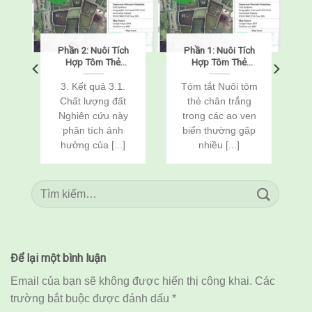
Phần 2: Nuôi Tích
Phần 1: Nuôi Tích
o
Hợp Tôm Thẻ
Hợp Tôm Thẻ
Chân Trắng
Chân Trắng
(Penaeus
(Penaeus
o
3. Kết quả 3.1.
Tóm tắt Nuôi tôm
vannamei) Và Cá
vannamei) Và Cá
Chất lượng đất
thẻ chân trắng
n
Rô Phi
Rô Phi
Nghiên cứu này
trong các ao ven
(Oreochromis
(Oreochromis
c
phân tích ảnh
biển thường gặp
niloticus) Thông
niloticus) Thông
Qua Cải Tạo Đất
Qua Cải Tạo Đất
hưởng của [...]
nhiều [...]
Để lại một bình luận
Email của bạn sẽ không được hiển thị công khai.
Các
trường bắt buộc được đánh dấu
*