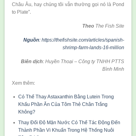
Châu Âu, hay chúng tôi vẫn thường gọi nó là Pond
to Plate”.
Theo
The Fish Site
Nguồn
: https://thefishsite.com/articles/spanish-
shrimp-farm-lands-16-million
Biên dịch
: Huyền Thoại – Công ty TNHH PTTS
Bình Minh
Xem thêm:
Có Thể Thay Astaxanthin Bằng Lutein Trong
Khẩu Phần Ăn Của Tôm Thẻ Chân Trắng
Không?
Thay Đổi Độ Mặn Nước Có Thể Tác Động Đến
Thành Phần Vi Khuẩn Trong Hệ Thống Nuôi