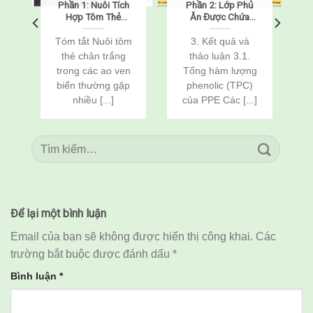
Phần 1: Nuôi Tích
Phần 2: Lớp Phủ
Hợp Tôm Thẻ
Ăn Được Chứa
g
Chân Trắng
Chitosan, Nisin Và
(Penaeus
Chiết Xuất Vỏ
Tóm tắt Nuôi tôm
3. Kết quả và
vannamei) Và Cá
Khoai Tây Giúp
g
thẻ chân trắng
thảo luận 3.1.
Rô Phi
Kéo Dài Thời Hạn
g
trong các ao ven
Tổng hàm lượng
(Oreochromis
Sử Dụng Của Tôm
biển thường gặp
phenolic (TPC)
niloticus) Thông
Sú (Penaeus
Qua Cải Tạo Đất
monodon) Bảo
nhiều [...]
của PPE Các [...]
Quản Lạnh
Để lại một bình luận
Email của bạn sẽ không được hiển thị công khai.
Các
trường bắt buộc được đánh dấu
*
Bình luận
*