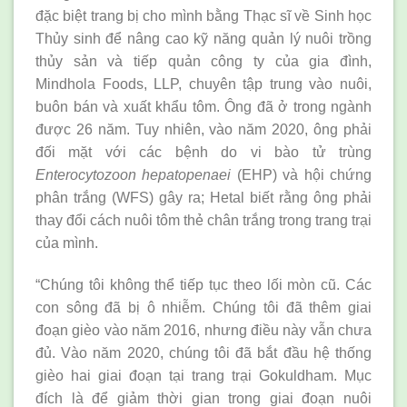
đặc biệt trang bị cho mình bằng Thạc sĩ về Sinh học
Thủy sinh để nâng cao kỹ năng quản lý nuôi trồng
thủy sản và tiếp quản công ty của gia đình,
Mindhola Foods, LLP, chuyên tập trung vào nuôi,
buôn bán và xuất khẩu tôm. Ông đã ở trong ngành
được 26 năm. Tuy nhiên, vào năm 2020, ông phải
đối mặt với các bệnh do vi bào tử trùng
Enterocytozoon hepatopenaei
(EHP) và hội chứng
phân trắng (WFS) gây ra; Hetal biết rằng ông phải
thay đổi cách nuôi tôm thẻ chân trắng trong trang trại
của mình.
“Chúng tôi không thể tiếp tục theo lối mòn cũ. Các
con sông đã bị ô nhiễm. Chúng tôi đã thêm giai
đoạn gièo vào năm 2016, nhưng điều này vẫn chưa
đủ. Vào năm 2020, chúng tôi đã bắt đầu hệ thống
gièo hai giai đoạn tại trang trại Gokuldham. Mục
đích là để giảm thời gian trong giai đoạn nuôi