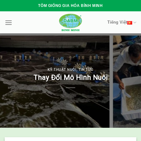
Skip
TÔM GIỐNG GIA HÓA BÌNH MINH
to
content
Tiếng Việt
KỸ THUẬT NUÔI
,
TIN TỨC
Thay Đổi Mô Hình Nuôi