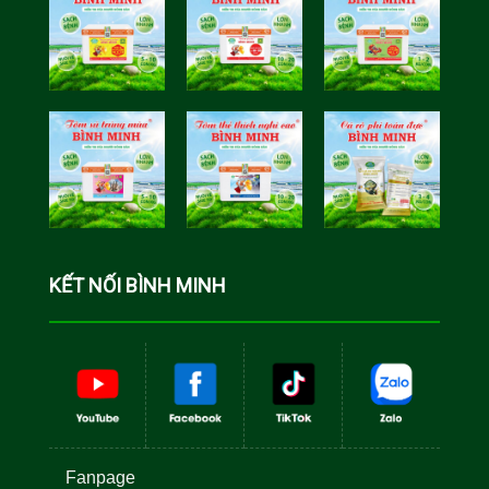
Tôm Sú Gia
Cua Sinh
Hóa Bình
Học Bình
Minh
Minh
Cá Rô Phi
Toàn Đực
KẾT NỐI BÌNH MINH
Fanpage