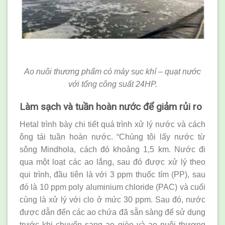
Ao nuôi thương phẩm có máy sục khí – quạt nước
với tổng công suất 24HP.
Làm sạch và tuần hoàn nước để giảm rủi ro
Hetal trình bày chi tiết quá trình xử lý nước và cách
ông tái tuần hoàn nước. “Chúng tôi lấy nước từ
sông Mindhola, cách đó khoảng 1,5 km. Nước đi
qua một loạt các ao lắng, sau đó được xử lý theo
qui trình, đầu tiên là với 3 ppm thuốc tím (PP), sau
đó là 10 ppm poly aluminium chloride (PAC) và cuối
cùng là xử lý với clo ở mức 30 ppm. Sau đó, nước
được dẫn đến các ao chứa đã sẵn sàng để sử dụng
trước khi chuyển sang ao gièo và ao nuôi thương