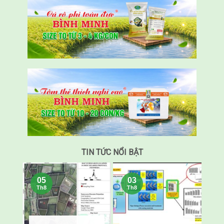
TIN TỨC NỔI BẬT
05
03
Th8
Th8