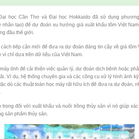
Đại học Cần Thơ và Đại học Hokkaido đã sử dụng phươn
uệ nhân tạo) để dự đoán xu hướng giá xuất khẩu tôm Việt Nam,
ng đầu thế giới.
ách tiếp cận mới để đưa ra dự đoán đáng tin cậy về giá tôm 
y vì chỉ dựa trên dữ liệu của Việt Nam.
 máy tính để cải thiện việc quản lý, dự đoán dịch bệnh hoặc phâ
i. Ví dụ, hệ thống chuyên gia và các công cụ xử lý hình ảnh k
ặc dù các thuật toán học máy rất hữu ích để đưa ra dự đoán, 
.
 trọng đối với xuất khẩu và nuôi trồng thủy sản vì nó giúp xá
ng sản phẩm thủy sản.