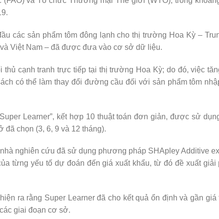
 (FAO) và Tổ chức Thương mại Thế giới (WTO), trong khoảng
19.
ầu các sản phẩm tôm đông lạnh cho thị trường Hoa Kỳ – Tru
 và Việt Nam – đã được đưa vào cơ sở dữ liệu.
thủ cạnh tranh trực tiếp tại thị trường Hoa Kỳ; do đó, việc tă
sách có thể làm thay đổi đường cầu đối với sản phẩm tôm nhậ
“Super Learner”, kết hợp 10 thuật toán đơn giản, được sử dụ
 đã chọn (3, 6, 9 và 12 tháng).
c nhà nghiên cứu đã sử dụng phương pháp SHApley Additive e
a từng yếu tố dự đoán đến giá xuất khẩu, từ đó đề xuất giải 
iện ra rằng Super Learner đã cho kết quả ổn định và gần giá tr
 các giai đoạn cơ sở.