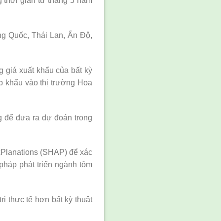
 thời gian từ tháng 5 năm
ng Quốc, Thái Lan, Ấn Độ,
ng giá xuất khẩu của bất kỳ
p khẩu vào thị trường Hoa
ng để đưa ra dự đoán trong
xPlanations (SHAP) để xác
pháp phát triển ngành tôm
ị thực tế hơn bất kỳ thuật