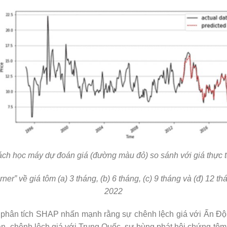
ách học máy dự đoán giá (đường màu đỏ) so sánh với giá thực
er” về giá tôm (a) 3 tháng, (b) 6 tháng, (c) 9 tháng và (đ) 12 t
2022
 phân tích SHAP nhấn mạnh rằng sự chênh lệch giá với Ấn Độ
an, chênh lệch giá với Trung Quốc, sự bùng phát hội chứng t