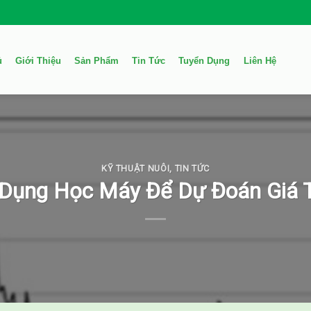
ủ
Giới Thiệu
Sản Phẩm
Tin Tức
Tuyển Dụng
Liên Hệ
KỸ THUẬT NUÔI
,
TIN TỨC
Dụng Học Máy Để Dự Đoán Giá