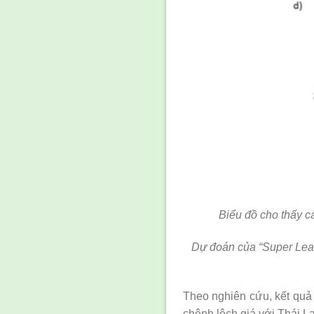
Biểu đồ cho thấy c
Dự đoán của “Super Learn
Theo nghiên cứu, kết quả
chênh lệch giá với Thái L