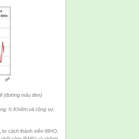
 tế (đường màu đen)
háng. © Khiêm và cộng sự,
, tư cách thành viên WHO,
ôm chết sớm (EMS) và chênh