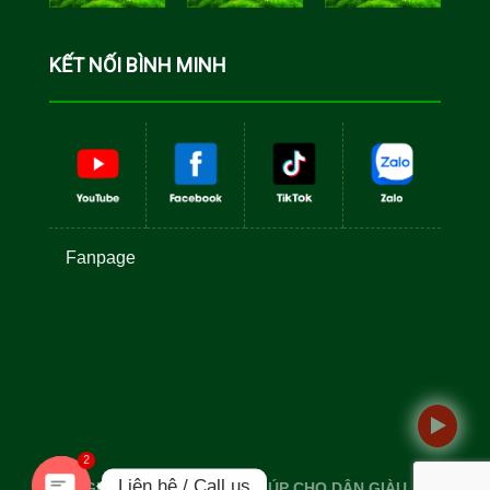
Cá Rô Phi
Toàn Đực
KẾT NỐI BÌNH MINH
Fanpage
2
Liên hệ / Call us
GIỐNG TỐT TÔM TO - GIÚP CHO DÂN GIÀU