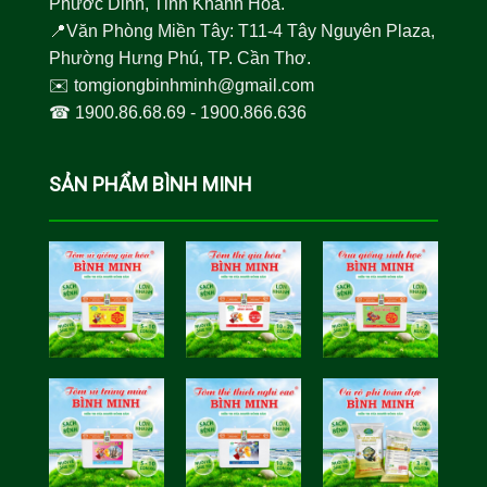
Phước Dinh, Tỉnh Khánh Hòa.
📍Văn Phòng Miền Tây: T11-4 Tây Nguyên Plaza,
Phường Hưng Phú, TP. Cần Thơ.
✉️
tomgiongbinhminh@gmail.com
☎︎
1900.86.68.69
-
1900.866.636
SẢN PHẨM BÌNH MINH
Tôm Sú Gia
Cua Sinh
Hóa Bình
Học Bình
Minh
Minh