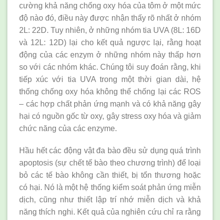
cường khả năng chống oxy hóa của tôm ở một mức
độ nào đó, điều này được nhận thấy rõ nhất ở nhóm
2L: 22D. Tuy nhiên, ở những nhóm tia UVA (8L: 16D
và 12L: 12D) lại cho kết quả ngược lại, rằng hoạt
động của các enzym ở những nhóm này thấp hơn
so với các nhóm khác. Chúng tôi suy đoán rằng, khi
tiếp xúc với tia UVA trong một thời gian dài, hệ
thống chống oxy hóa không thể chống lại các ROS
– các hợp chất phản ứng mạnh và có khả năng gây
hại có nguồn gốc từ oxy, gây stress oxy hóa và giảm
chức năng của các enzyme.
Hầu hết các động vật đa bào đều sử dụng quá trình
apoptosis (sự chết tế bào theo chương trình) để loại
bỏ các tế bào không cần thiết, bị tổn thương hoặc
có hại. Nó là một hệ thống kiểm soát phản ứng miễn
dịch, cũng như thiết lập trí nhớ miễn dịch và khả
năng thích nghi. Kết quả của nghiên cứu chỉ ra rằng