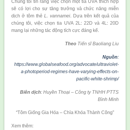
Chúng tôi tin rằng việc chọn một tia UVA thích hợp
sẽ có lợi cho sự tăng trưởng và chức năng miễn
dịch ở tôm thẻ
L. vannamei
. Dựa trên kết quả của
chúng tôi, việc chọn tia UVA 2L: 22D và 4L: 20D
mang lại những tác động tích cực đáng kể.
Theo
Tiến sĩ Baoliang Liu
Nguồn
:
https://www.globalseafood.org/advocate/ultraviolet-
a-photoperiod-regimes-have-varying-effects-on-
pacific-white-shrimp/
Biên dịch
: Huyền Thoại – Công ty TNHH PTTS
Bình Minh
“Tôm Giống Gia Hóa – Chìa Khóa Thành Công”
Xem thêm: