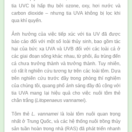
tia UVC bị hấp thụ bởi ozone, oxy, hơi nước và
carbon dioxide – nhưng tia UVA không bị lọc khi
qua khí quyển.
Ảnh hưởng của việc tiếp xúc với tia UV đã được
báo cáo đối với một số loài thủy sinh, bao gồm tác
hại của bức xạ UVA và UVB đối với các loài cá ở
các giai đoạn sống khác nhau, từ phôi, ấu trùng đến
cá chưa trưởng thành và trưởng thành. Tuy nhiên,
có rất ít nghiên cứu tương tự trên các loài tôm. Dựa
trên nghiên cứu trước đây trong phòng thí nghiệm
của chúng tôi, quang phổ ánh sáng đầy đủ cộng với
tia UVA mang lại hiệu quả cho việc nuôi tôm thẻ
chân trắng (
Litopenaeus vannamei
).
Tôm thẻ
L. vannamei
là loài tôm nuôi quan trọng
nhất ở Trung Quốc, và các hệ thống nuôi trồng thủy
sản tuần hoàn trong nhà (RAS) đã phát triển nhanh