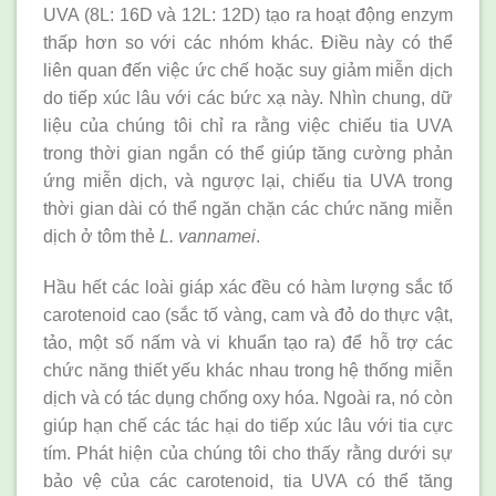
UVA (8L: 16D và 12L: 12D) tạo ra hoạt động enzym
thấp hơn so với các nhóm khác. Điều này có thể
liên quan đến việc ức chế hoặc suy giảm miễn dịch
do tiếp xúc lâu với các bức xạ này. Nhìn chung, dữ
liệu của chúng tôi chỉ ra rằng việc chiếu tia UVA
trong thời gian ngắn có thể giúp tăng cường phản
ứng miễn dịch, và ngược lại, chiếu tia UVA trong
thời gian dài có thể ngăn chặn các chức năng miễn
dịch ở tôm thẻ
L. vannamei
.
Hầu hết các loài giáp xác đều có hàm lượng sắc tố
carotenoid cao (sắc tố vàng, cam và đỏ do thực vật,
tảo, một số nấm và vi khuẩn tạo ra) để hỗ trợ các
chức năng thiết yếu khác nhau trong hệ thống miễn
dịch và có tác dụng chống oxy hóa. Ngoài ra, nó còn
giúp hạn chế các tác hại do tiếp xúc lâu với tia cực
tím. Phát hiện của chúng tôi cho thấy rằng dưới sự
bảo vệ của các carotenoid, tia UVA có thể tăng