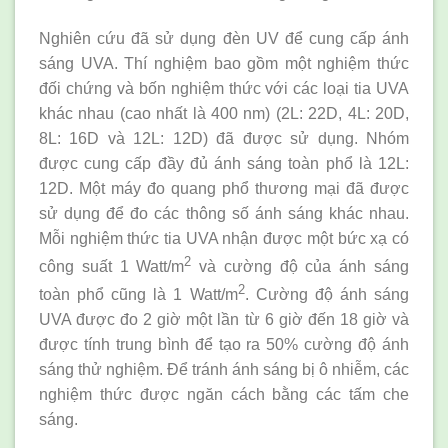
Nghiên cứu đã sử dụng đèn UV để cung cấp ánh
sáng UVA. Thí nghiệm bao gồm một nghiệm thức
đối chứng và bốn nghiệm thức với các loại tia UVA
khác nhau (cao nhất là 400 nm) (2L: 22D, 4L: 20D,
8L: 16D và 12L: 12D) đã được sử dụng. Nhóm
được cung cấp đầy đủ ánh sáng toàn phổ là 12L:
12D. Một máy đo quang phổ thương mại đã được
sử dụng để đo các thông số ánh sáng khác nhau.
Mỗi nghiệm thức tia UVA nhận được một bức xạ có
2
công suất 1 Watt/m
và cường độ của ánh sáng
2
toàn phổ cũng là 1 Watt/m
. Cường độ ánh sáng
UVA được đo 2 giờ một lần từ 6 giờ đến 18 giờ và
được tính trung bình để tạo ra 50% cường độ ánh
sáng thử nghiệm. Để tránh ánh sáng bị ô nhiễm, các
nghiệm thức được ngăn cách bằng các tấm che
sáng.