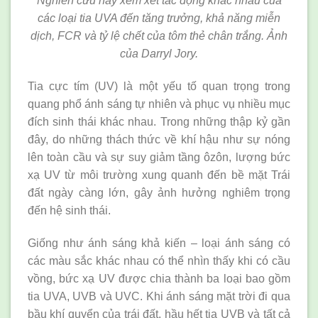
Nghiên cứu này xem xét tác động khác nhau của
các loại tia UVA đến tăng trưởng, khả năng miễn
dịch, FCR và tỷ lệ chết của tôm thẻ chân trắng. Ảnh
của Darryl Jory.
Tia cực tím (UV) là một yếu tố quan trọng trong
quang phổ ánh sáng tự nhiên và phục vụ nhiều mục
đích sinh thái khác nhau. Trong những thập kỷ gần
đây, do những thách thức về khí hậu như sự nóng
lên toàn cầu và sự suy giảm tầng ôzôn, lượng bức
xạ UV từ môi trường xung quanh đến bề mặt Trái
đất ngày càng lớn, gây ảnh hưởng nghiêm trọng
đến hệ sinh thái.
Giống như ánh sáng khả kiến – loại ánh sáng có
các màu sắc khác nhau có thể nhìn thấy khi có cầu
vồng, bức xạ UV được chia thành ba loại bao gồm
tia UVA, UVB và UVC. Khi ánh sáng mặt trời đi qua
bầu khí quyển của trái đất, hầu hết tia UVB và tất cả