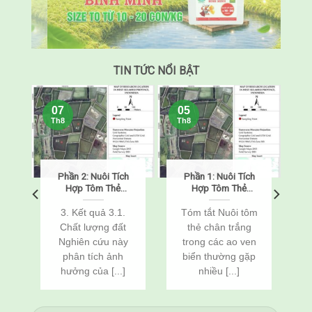
TIN TỨC NỔI BẬT
07
05
Th8
Th8
Phần 2: Nuôi Tích
Phần 1: Nuôi Tích
o
Hợp Tôm Thẻ
Hợp Tôm Thẻ
Chân Trắng
Chân Trắng
(Penaeus
(Penaeus
o
3. Kết quả 3.1.
Tóm tắt Nuôi tôm
vannamei) Và Cá
vannamei) Và Cá
Chất lượng đất
thẻ chân trắng
n
Rô Phi
Rô Phi
Nghiên cứu này
trong các ao ven
(Oreochromis
(Oreochromis
c
phân tích ảnh
biển thường gặp
niloticus) Thông
niloticus) Thông
Qua Cải Tạo Đất
Qua Cải Tạo Đất
hưởng của [...]
nhiều [...]