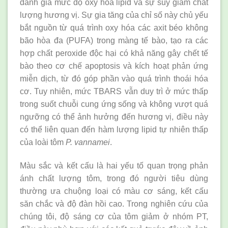
đánh giá mức độ oxy hóa lipid và sự suy giảm chất
lượng hương vị. Sự gia tăng của chỉ số này chủ yếu
bắt nguồn từ quá trình oxy hóa các axit béo không
bão hòa đa (PUFA) trong màng tế bào, tạo ra các
hợp chất peroxide độc hại có khả năng gây chết tế
bào theo cơ chế apoptosis và kích hoạt phản ứng
miễn dịch, từ đó góp phần vào quá trình thoái hóa
cơ. Tuy nhiên, mức TBARS vẫn duy trì ở mức thấp
trong suốt chuỗi cung ứng sống và không vượt quá
ngưỡng có thể ảnh hưởng đến hương vị, điều này
có thể liên quan đến hàm lượng lipid tự nhiên thấp
của loài tôm
P. vannamei
.
Màu sắc và kết cấu là hai yếu tố quan trọng phản
ánh chất lượng tôm, trong đó người tiêu dùng
thường ưa chuộng loại có màu cơ sáng, kết cấu
săn chắc và độ đàn hồi cao. Trong nghiên cứu của
chúng tôi, độ sáng cơ của tôm giảm ở nhóm PT,