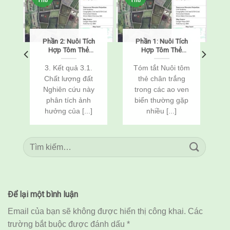
Th8
Th8
Phần 2: Nuôi Tích
Phần 1: Nuôi Tích
o
Hợp Tôm Thẻ
Hợp Tôm Thẻ
Chân Trắng
Chân Trắng
(Penaeus
(Penaeus
o
3. Kết quả 3.1.
Tóm tắt Nuôi tôm
vannamei) Và Cá
vannamei) Và Cá
Chất lượng đất
thẻ chân trắng
n
Rô Phi
Rô Phi
Nghiên cứu này
trong các ao ven
(Oreochromis
(Oreochromis
c
phân tích ảnh
biển thường gặp
niloticus) Thông
niloticus) Thông
Qua Cải Tạo Đất
Qua Cải Tạo Đất
hưởng của [...]
nhiều [...]
Để lại một bình luận
Email của bạn sẽ không được hiển thị công khai.
Các
trường bắt buộc được đánh dấu
*