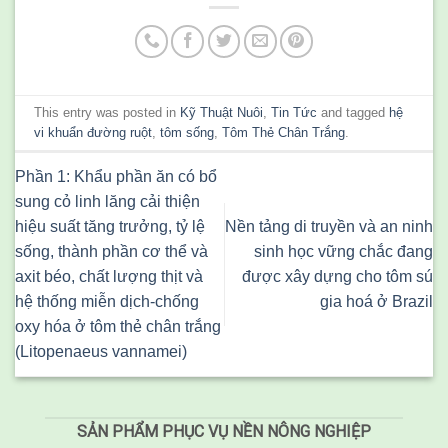
This entry was posted in
Kỹ Thuật Nuôi
,
Tin Tức
and tagged
hệ
vi khuẩn đường ruột
,
tôm sống
,
Tôm Thẻ Chân Trắng
.
Phần 1: Khẩu phần ăn có bổ
sung cỏ linh lăng cải thiện
hiệu suất tăng trưởng, tỷ lệ
Nền tảng di truyền và an ninh
sống, thành phần cơ thể và
sinh học vững chắc đang
axit béo, chất lượng thịt và
được xây dựng cho tôm sú
hệ thống miễn dịch-chống
gia hoá ở Brazil
oxy hóa ở tôm thẻ chân trắng
(Litopenaeus vannamei)
SẢN PHẨM PHỤC VỤ NỀN NÔNG NGHIỆP