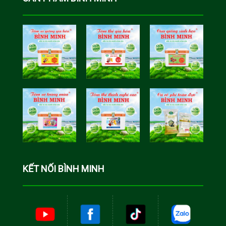
Tôm Sú Gia
Cua Sinh
Hóa Bình
Học Bình
Minh
Minh
Cá Rô Phi
Toàn Đực
KẾT NỐI BÌNH MINH