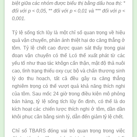
biệt giữa các nhóm được biểu thị bằng dấu hoa thị: *
đối với p < 0,05, ** đối với p < 0,01 và *** đối với p <
0,001.
Tỷ lệ sống tích lũy là một chỉ số quan trọng về hiệu
quả vận chuyển, phản ánh thiệt hại do căng thẳng ở
tôm. Tỷ lệ chết cao được quan sát thấy trong giai
đoạn vận chuyển có thể Lcó thể xuất phát từ các
yếu tố như thao tác khôgn cẩn thận, mật độ thả nuôi
cao, tình trạng thiếu oxy cục bộ và chấn thương sinh
lý do thu hoạch, tất cả đều gây ra căng thẳng
nghiêm trọng có thể vượt quá khả năng thích nghi
của tôm. Sau mốc 24 giờ trong điều kiện mô phỏng
bán hàng, tỷ lệ sống tích lũy ổn định, có thể là do
kích hoạt các chiến lược thích nghi ở tôm, dần dần
khôi phục cân bằng sinh lý, dẫn đến giảm tỷ lệ chết.
Chỉ số TBARS đóng vai trò quan trọng trong việc