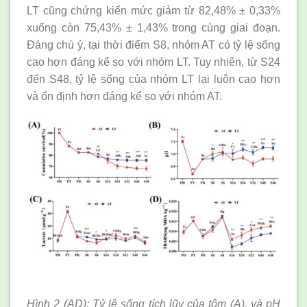
LT cũng chứng kiến mức giảm từ 82,48% ± 0,33%
xuống còn 75,43% ± 1,43% trong cùng giai đoạn.
Đáng chú ý, tại thời điểm S8, nhóm AT có tỷ lệ sống
cao hơn đáng kể so với nhóm LT. Tuy nhiên, từ S24
đến S48, tỷ lệ sống của nhóm LT lại luôn cao hơn
và ổn định hơn đáng kể so với nhóm AT.
Hình 2 (AD): Tỷ lệ sống tích lũy của tôm (A), và pH