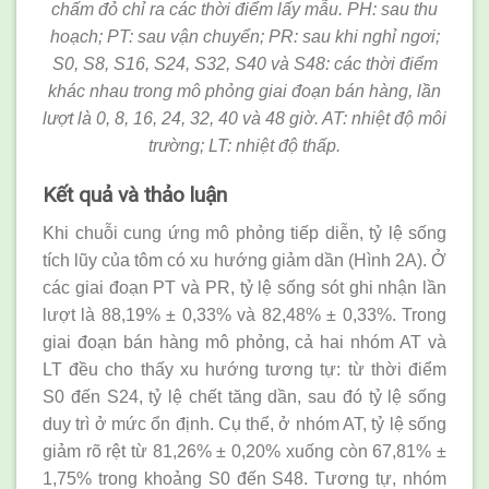
chấm đỏ chỉ ra các thời điểm lấy mẫu. PH: sau thu
hoạch; PT: sau vận chuyển; PR: sau khi nghỉ ngơi;
S0, S8, S16, S24, S32, S40 và S48: các thời điểm
khác nhau trong mô phỏng giai đoạn bán hàng, lần
lượt là 0, 8, 16, 24, 32, 40 và 48 giờ. AT: nhiệt độ môi
trường; LT: nhiệt độ thấp.
Kết quả và thảo luận
Khi chuỗi cung ứng mô phỏng tiếp diễn, tỷ lệ sống
tích lũy của tôm có xu hướng giảm dần (Hình 2A). Ở
các giai đoạn PT và PR, tỷ lệ sống sót ghi nhận lần
lượt là 88,19% ± 0,33% và 82,48% ± 0,33%. Trong
giai đoạn bán hàng mô phỏng, cả hai nhóm AT và
LT đều cho thấy xu hướng tương tự: từ thời điểm
S0 đến S24, tỷ lệ chết tăng dần, sau đó tỷ lệ sống
duy trì ở mức ổn định. Cụ thể, ở nhóm AT, tỷ lệ sống
giảm rõ rệt từ 81,26% ± 0,20% xuống còn 67,81% ±
1,75% trong khoảng S0 đến S48. Tương tự, nhóm