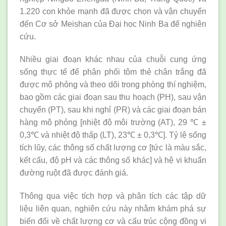
1.220 con khỏe mạnh đã được chọn và vận chuyển
đến Cơ sở Meishan của Đại học Ninh Ba để nghiên
cứu.
Nhiều giai đoạn khác nhau của chuỗi cung ứng
sống thực tế để phân phối tôm thẻ chân trắng đã
được mô phỏng và theo dõi trong phòng thí nghiệm,
bao gồm các giai đoạn sau thu hoạch (PH), sau vận
chuyển (PT), sau khi nghỉ (PR) và các giai đoạn bán
hàng mô phỏng [nhiệt độ môi trường (AT), 29 ℃ ±
0,3℃ và nhiệt độ thấp (LT), 23℃ ± 0,3℃]. Tỷ lệ sống
tích lũy, các thông số chất lượng cơ [tức là màu sắc,
kết cấu, độ pH và các thông số khác] và hệ vi khuẩn
đường ruột đã được đánh giá.
Thông qua việc tích hợp và phân tích các tập dữ
liệu liên quan, nghiên cứu này nhằm khám phá sự
biến đổi về chất lượng cơ và cấu trúc cộng đồng vi