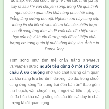
độ thấp. Kết quả cho thấy tỷ lệ chết cao nhất (12%)
xảy ra sau khi vận chuyển sống, trong khi quá trình
nghỉ có liên quan đến khả năng phục hồi căng
thẳng tăng cường do ruột. Nghiên cứu này cung cấp
thông tin chi tiết về việc tối ưu hóa các chiến lược
chuỗi cung ứng tôm và đề xuất các dấu hiệu sinh
học của hệ vi khuẩn đường ruột để cải thiện chất
lượng cơ trong quản lý nuôi trồng thủy sản. Ảnh của
Darryl Jory.
Tôm sống như tôm thẻ chân trắng (
Penaeus
vannamei
) được
người tiêu dùng ở một số nước
châu Á ưa chuộng
nhờ vào chất lượng cảm quan
và khả năng lưu trữ dinh dưỡng. Do đó, trong chuỗi
cung ứng sống “từ trang trại đến bàn ăn” (bao gồm
thu hoạch, vận chuyển, nghỉ ngơi và tiêu thụ), việc
tối đa hóa khả năng sống sót của tôm và duy trì chất
lượng là rất quan trọng.