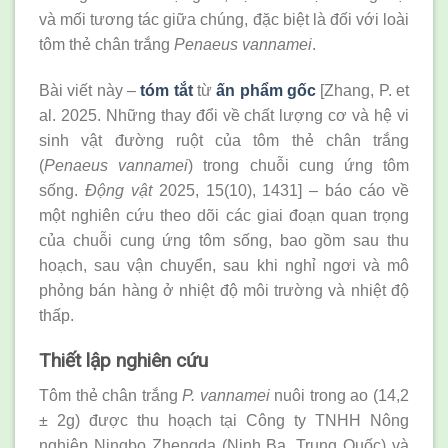
và mối tương tác giữa chúng, đặc biệt là đối với loài
tôm thẻ chân trắng
Penaeus vannamei
.
Bài viết này –
tóm tắt
từ
ấn phẩm gốc
[Zhang, P. et
al. 2025. Những thay đổi về chất lượng cơ và hệ vi
sinh vật đường ruột của tôm thẻ chân trắng
(
Penaeus vannamei
) trong chuỗi cung ứng tôm
sống.
Động vật
2025, 15(10), 1431] – báo cáo về
một nghiên cứu theo dõi các giai đoạn quan trọng
của chuỗi cung ứng tôm sống, bao gồm sau thu
hoạch, sau vận chuyển, sau khi nghỉ ngơi và mô
phỏng bán hàng ở nhiệt độ môi trường và nhiệt độ
thấp.
Thiết lập nghiên cứu
Tôm thẻ chân trắng
P. vannamei
nuôi trong ao (14,2
± 2g) được thu hoạch tại Công ty TNHH Nông
nghiệp Ningbo Zhengda (Ninh Ba, Trung Quốc) và