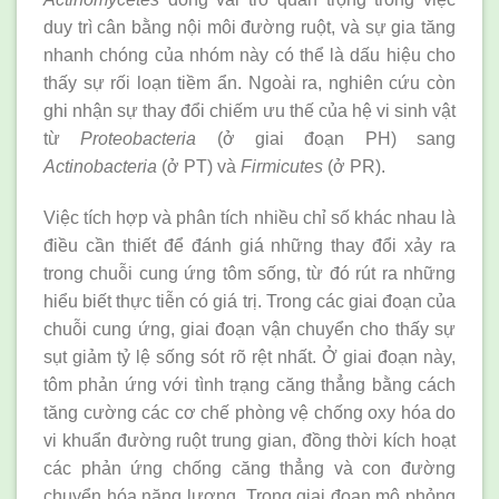
duy trì cân bằng nội môi đường ruột, và sự gia tăng
nhanh chóng của nhóm này có thể là dấu hiệu cho
thấy sự rối loạn tiềm ẩn. Ngoài ra, nghiên cứu còn
ghi nhận sự thay đổi chiếm ưu thế của hệ vi sinh vật
từ
Proteobacteria
(ở giai đoạn PH) sang
Actinobacteria
(ở PT) và
Firmicutes
(ở PR).
Việc tích hợp và phân tích nhiều chỉ số khác nhau là
điều cần thiết để đánh giá những thay đổi xảy ra
trong chuỗi cung ứng tôm sống, từ đó rút ra những
hiểu biết thực tiễn có giá trị. Trong các giai đoạn của
chuỗi cung ứng, giai đoạn vận chuyển cho thấy sự
sụt giảm tỷ lệ sống sót rõ rệt nhất. Ở giai đoạn này,
tôm phản ứng với tình trạng căng thẳng bằng cách
tăng cường các cơ chế phòng vệ chống oxy hóa do
vi khuẩn đường ruột trung gian, đồng thời kích hoạt
các phản ứng chống căng thẳng và con đường
chuyển hóa năng lượng. Trong giai đoạn mô phỏng