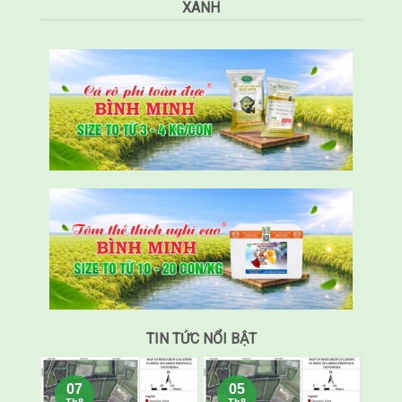
XANH
TIN TỨC NỔI BẬT
07
05