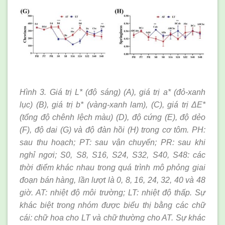
Hình 3. Giá trị L* (độ sáng) (A), giá trị a* (đỏ-xanh
lục) (B), giá trị b* (vàng-xanh lam), (C), giá trị ΔE*
(tổng độ chênh lệch màu) (D), độ cứng (E), độ dẻo
(F), độ dai (G) và độ đàn hồi (H) trong cơ tôm. PH:
sau thu hoạch; PT: sau vận chuyển; PR: sau khi
nghỉ ngơi; S0, S8, S16, S24, S32, S40, S48: các
thời điểm khác nhau trong quá trình mô phỏng giai
đoạn bán hàng, lần lượt là 0, 8, 16, 24, 32, 40 và 48
giờ. AT: nhiệt độ môi trường; LT: nhiệt độ thấp. Sự
khác biệt trong nhóm được biểu thị bằng các chữ
cái: chữ hoa cho LT và chữ thường cho AT. Sự khác