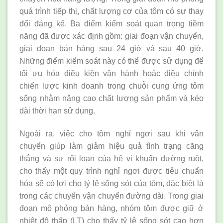
quá trình tiếp thị, chất lượng cơ của tôm có sự thay
đổi đáng kể. Ba điểm kiểm soát quan trọng tiềm
năng đã được xác định gồm: giai đoạn vận chuyển,
giai đoạn bán hàng sau 24 giờ và sau 40 giờ.
Những điểm kiểm soát này có thể được sử dụng để
tối ưu hóa điều kiện vận hành hoặc điều chỉnh
chiến lược kinh doanh trong chuỗi cung ứng tôm
sống nhằm nâng cao chất lượng sản phẩm và kéo
dài thời hạn sử dụng.
Ngoài ra, việc cho tôm nghỉ ngơi sau khi vận
chuyển giúp làm giảm hiệu quả tình trạng căng
thẳng và sự rối loạn của hệ vi khuẩn đường ruột,
cho thấy một quy trình nghỉ ngơi được tiêu chuẩn
hóa sẽ có lợi cho tỷ lệ sống sót của tôm, đặc biệt là
trong các chuyến vận chuyển đường dài. Trong giai
đoạn mô phỏng bán hàng, nhóm tôm được giữ ở
nhiệt độ thấp (LT) cho thấy tỷ lệ sống sót cao hơn