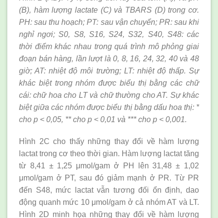
(B), hàm lượng lactate (C) và TBARS (D) trong cơ.
PH: sau thu hoạch; PT: sau vận chuyển; PR: sau khi
nghỉ ngơi; S0, S8, S16, S24, S32, S40, S48: các
thời điểm khác nhau trong quá trình mô phỏng giai
đoạn bán hàng, lần lượt là 0, 8, 16, 24, 32, 40 và 48
giờ; AT: nhiệt độ môi trường; LT: nhiệt độ thấp. Sự
khác biệt trong nhóm được biểu thị bằng các chữ
cái: chữ hoa cho LT và chữ thường cho AT. Sự khác
biệt giữa các nhóm được biểu thị bằng dấu hoa thị: *
cho p < 0,05, ** cho p < 0,01 và *** cho p < 0,001.
Hình 2C cho thấy những thay đổi về hàm lượng
lactat trong cơ theo thời gian. Hàm lượng lactat tăng
từ 8,41 ± 1,25 μmol/gam ở PH lên 31,48 ± 1,02
μmol/gam ở PT, sau đó giảm mạnh ở PR. Từ PR
đến S48, mức lactat vẫn tương đối ổn định, dao
động quanh mức 10 μmol/gam ở cả nhóm AT và LT.
Hình 2D minh họa những thay đổi về hàm lượng