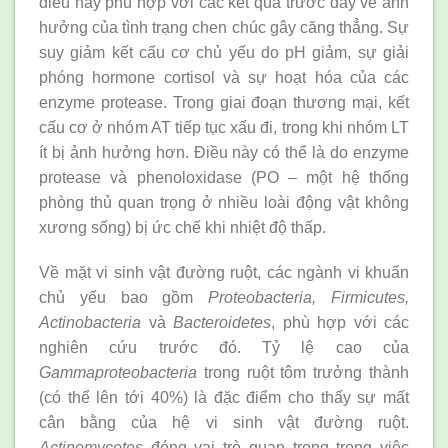
điều này phù hợp với các kết quả trước đây về ảnh
hưởng của tình trạng chen chúc gây căng thẳng. Sự
suy giảm kết cấu cơ chủ yếu do pH giảm, sự giải
phóng hormone cortisol và sự hoạt hóa của các
enzyme protease. Trong giai đoạn thương mại, kết
cấu cơ ở nhóm AT tiếp tục xấu đi, trong khi nhóm LT
ít bị ảnh hưởng hơn. Điều này có thể là do enzyme
protease và phenoloxidase (PO – một hệ thống
phòng thủ quan trọng ở nhiều loài động vật không
xương sống) bị ức chế khi nhiệt độ thấp.
Về mặt vi sinh vật đường ruột, các ngành vi khuẩn
chủ yếu bao gồm
Proteobacteria, Firmicutes,
Actinobacteria
và
Bacteroidetes
, phù hợp với các
nghiên cứu trước đó. Tỷ lệ cao của
Gammaproteobacteria
trong ruột tôm trưởng thành
(có thể lên tới 40%) là đặc điểm cho thấy sự mất
cân bằng của hệ vi sinh vật đường ruột.
Actinomycetes
đóng vai trò quan trọng trong việc