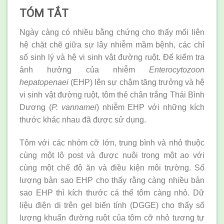
TÓM TẮT
Ngày càng có nhiều bằng chứng cho thấy mối liên
hệ chặt chẽ giữa sự lây nhiễm mầm bệnh, các chỉ
số sinh lý và hệ vi sinh vật đường ruột. Để kiểm tra
ảnh hưởng của nhiễm
Enterocytozoon
hepatopenaei
(EHP) lên sự chậm tăng trưởng và hệ
vi sinh vật đường ruột, tôm thẻ chân trắng Thái Bình
Dương (
P
. vannamei
) nhiễm EHP với những kích
thước khác nhau đã được sử dụng.
Tôm với các nhóm cỡ lớn, trung bình và nhỏ thuộc
cùng một lô post và được nuôi trong một ao với
cùng một chế độ ăn và điều kiện môi trường. Số
lượng bản sao EHP cho thấy rằng càng nhiều bản
sao EHP thì kích thước cá thể tôm càng nhỏ. Dữ
liệu điện di trên gel biến tính (DGGE) cho thấy số
lượng khuẩn đường ruột của tôm cỡ nhỏ tương tự