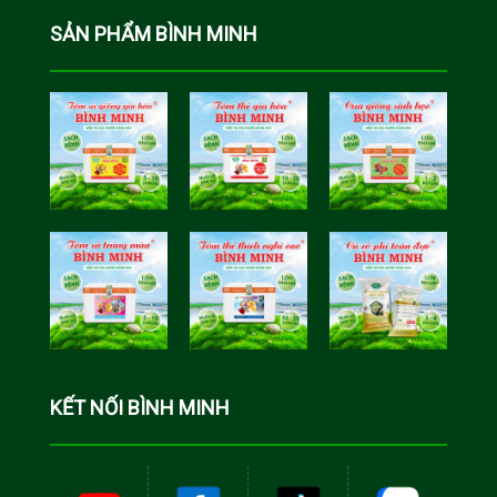
SẢN PHẨM BÌNH MINH
Tôm Sú Gia
Cua Sinh
Hóa Bình
Học Bình
Minh
Minh
Cá Rô Phi
Toàn Đực
KẾT NỐI BÌNH MINH