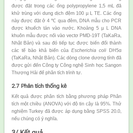
được đặt trong các ống polypropylene 1,5 mL đã
khử trùng với dung dịch đệm 100 µ L TE. Các ống
này được đặt ở 4 ℃ qua đêm, DNA mẫu cho PCR
được khuếch tán vào nước. Khoảng 5 µ L DNA
khuôn mẫu được nối vào vectơ PMD-19T (TaKaRa,
Nhật Bản) và sau đó tiếp tục được biến đổi thành
các tế bào khả biến của
Escherichia coli
DH5α
(TaKaRa, Nhật Bản). Các dòng clone dương tính đã
được gửi đến Công ty Công nghệ Sinh học Sangon
Thượng Hải để phân tích trình tự.
2.7 Phân tích thống kê
Kết quả được phân tích bằng phương pháp Phân
tích một chiều (ANOVA) với độ tin cậy là 95%. Thử
nghiệm Turkey đã được áp dụng bằng SPSS 20.0,
nếu chúng có ý nghĩa.
3/ Kết quả