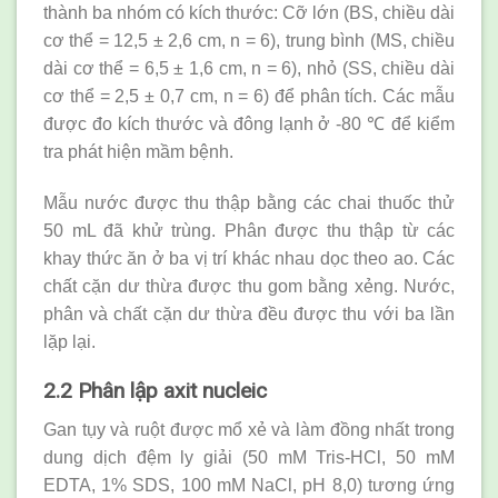
thành ba nhóm có kích thước: Cỡ lớn (BS, chiều dài
cơ thể = 12,5 ± 2,6 cm, n = 6), trung bình (MS, chiều
dài cơ thể = 6,5 ± 1,6 cm, n = 6), nhỏ (SS, chiều dài
cơ thể = 2,5 ± 0,7 cm, n = 6) để phân tích. Các mẫu
được đo kích thước và đông lạnh ở -80 ℃ để kiểm
tra phát hiện mầm bệnh.
Mẫu nước được thu thập bằng các chai thuốc thử
50 mL đã khử trùng. Phân được thu thập từ các
khay thức ăn ở ba vị trí khác nhau dọc theo ao. Các
chất cặn dư thừa được thu gom bằng xẻng. Nước,
phân và chất cặn dư thừa đều được thu với ba lần
lặp lại.
2.2 Phân lập axit nucleic
Gan tụy và ruột được mổ xẻ và làm đồng nhất trong
dung dịch đệm ly giải (50 mM Tris-HCl, 50 mM
EDTA, 1% SDS, 100 mM NaCl, pH 8,0) tương ứng