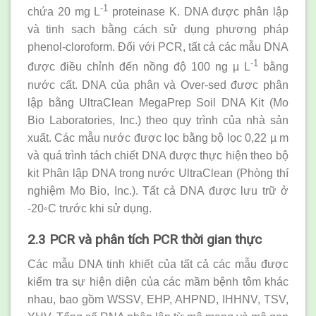
-1
chứa 20 mg L
proteinase K. DNA được phân lập
và tinh sạch bằng cách sử dụng phương pháp
phenol-cloroform. Đối với PCR, tất cả các mẫu DNA
-1
được điều chỉnh đến nồng độ 100 ng µ L
bằng
nước cất. DNA của phân và Over-sed được phân
lập bằng UltraClean MegaPrep Soil DNA Kit (Mo
Bio Laboratories, Inc.) theo quy trình của nhà sản
xuất. Các mẫu nước được lọc bằng bộ lọc 0,22 µ m
và quá trình tách chiết DNA được thực hiện theo bộ
kit Phân lập DNA trong nước UltraClean (Phòng thí
nghiệm Mo Bio, Inc.). Tất cả DNA được lưu trữ ở
-20◦C trước khi sử dụng.
2.3 PCR và phân tích PCR thời gian thực
Các mẫu DNA tinh khiết của tất cả các mẫu được
kiểm tra sự hiện diện của các mầm bệnh tôm khác
nhau, bao gồm WSSV, EHP, AHPND, IHHNV, TSV,