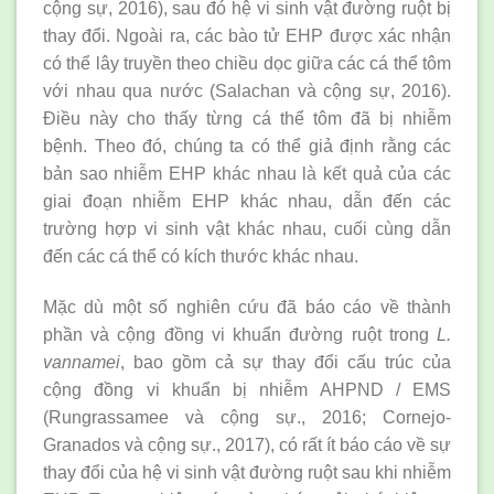
cộng sự, 2016), sau đó hệ vi sinh vật đường ruột bị
thay đổi. Ngoài ra, các bào tử EHP được xác nhận
có thể lây truyền theo chiều dọc giữa các cá thể tôm
với nhau qua nước (Salachan và cộng sự, 2016).
Điều này cho thấy từng cá thể tôm đã bị nhiễm
bệnh. Theo đó, chúng ta có thể giả định rằng các
bản sao nhiễm EHP khác nhau là kết quả của các
giai đoạn nhiễm EHP khác nhau, dẫn đến các
trường hợp vi sinh vật khác nhau, cuối cùng dẫn
đến các cá thể có kích thước khác nhau.
Mặc dù một số nghiên cứu đã báo cáo về thành
phần và cộng đồng vi khuẩn đường ruột trong
L.
vannamei
, bao gồm cả sự thay đổi cấu trúc của
cộng đồng vi khuẩn bị nhiễm AHPND / EMS
(Rungrassamee và cộng sự., 2016; Cornejo-
Granados và cộng sự., 2017), có rất ít báo cáo về sự
thay đổi của hệ vi sinh vật đường ruột sau khi nhiễm