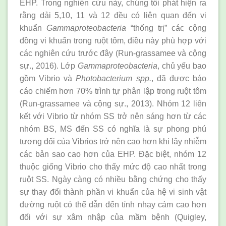
EHP. Trong nghiên cứu này, chúng tôi phát hiện ra
rằng dải 5,10, 11 và 12 đều có liên quan đến vi
khuẩn
Gammaproteobacteria
“thống trị” các cộng
đồng vi khuẩn trong ruột tôm, điều này phù hợp với
các nghiên cứu trước đây (Run-grassamee và cộng
sự., 2016). Lớp
Gammaproteobacteria
, chủ yếu bao
gồm Vibrio và
Photobacterium spp.
, đã được báo
cáo chiếm hơn 70% trình tự phân lập trong ruột tôm
(Run-grassamee và cộng sự., 2013). Nhóm 12 liên
kết với Vibrio từ nhóm SS trở nên sáng hơn từ các
nhóm BS, MS đến SS có nghĩa là sự phong phú
tương đối của Vibrios trở nên cao hơn khi lây nhiễm
các bản sao cao hơn của EHP. Đặc biệt, nhóm 12
thuộc giống Vibrio cho thấy mức độ cao nhất trong
ruột SS. Ngày càng có nhiều bằng chứng cho thấy
sự thay đổi thành phần vi khuẩn của hệ vi sinh vật
đường ruột có thể dẫn đến tính nhạy cảm cao hơn
đối với sự xâm nhập của mầm bệnh (Quigley,