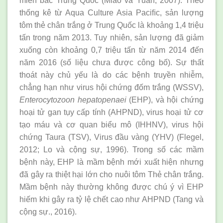
miền bắc Trung Quốc (Miao và Yuan, 2007). Theo
thống kê từ Aqua Culture Asia Paciﬁc, sản lượng
tôm thẻ chân trắng ở Trung Quốc là khoảng 1,4 triệu
tấn trong năm 2013. Tuy nhiên, sản lượng đã giảm
xuống còn khoảng 0,7 triệu tấn từ năm 2014 đến
năm 2016 (số liệu chưa được công bố). Sự thất
thoát này chủ yếu là do các bệnh truyền nhiễm,
chẳng hạn như virus hội chứng đốm trắng (WSSV),
Enterocytozoon hepatopenaei
(EHP), và hội chứng
hoại tử gan tụy cấp tính (AHPND), virus hoại tử cơ
tạo máu và cơ quan biểu mô (IHHNV), virus hội
chứng Taura (TSV), Virus đầu vàng (YHV) (Flegel,
2012; Lo và cộng sự, 1996). Trong số các mầm
bệnh này, EHP là mầm bệnh mới xuất hiện nhưng
đã gây ra thiệt hại lớn cho nuôi tôm Thẻ chân trắng.
Mầm bệnh này thường không được chú ý vì EHP
hiếm khi gây ra tỷ lệ chết cao như AHPND (Tang và
cộng sự., 2016).