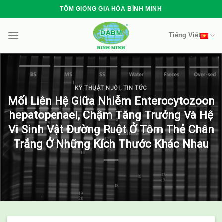
Skip
TÔM GIỐNG GIA HÓA BÌNH MINH
to
content
Tiếng Việt
KỸ THUẬT NUÔI
,
TIN TỨC
Mối Liên Hệ Giữa Nhiễm Enterocytozoon
hepatopenaei, Chậm Tăng Trưởng Và Hệ
Vi Sinh Vật Đường Ruột Ở Tôm Thẻ Chân
Trắng Ở Những Kích Thước Khác Nhau