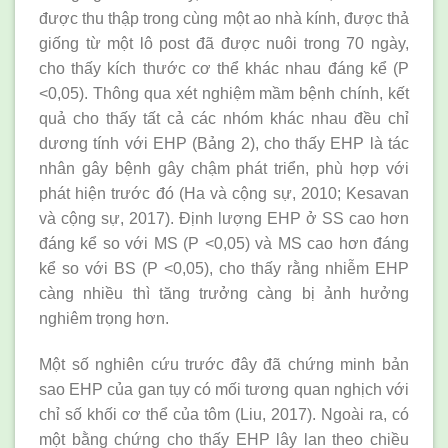
được thu thập trong cùng một ao nhà kính, được thả
giống từ một lô post đã được nuôi trong 70 ngày,
cho thấy kích thước cơ thể khác nhau đáng kể (P
<0,05). Thông qua xét nghiệm mầm bệnh chính, kết
quả cho thấy tất cả các nhóm khác nhau đều chỉ
dương tính với EHP (Bảng 2), cho thấy EHP là tác
nhân gây bệnh gây chậm phát triển, phù hợp với
phát hiện trước đó (Ha và cộng sự, 2010; Kesavan
và cộng sự, 2017). Định lượng EHP ở SS cao hơn
đáng kể so với MS (P <0,05) và MS cao hơn đáng
kể so với BS (P <0,05), cho thấy rằng nhiễm EHP
càng nhiều thì tăng trưởng càng bị ảnh hưởng
nghiêm trọng hơn.
Một số nghiên cứu trước đây đã chứng minh bản
sao EHP của gan tụy có mối tương quan nghịch với
chỉ số khối cơ thể của tôm (Liu, 2017). Ngoài ra, có
một bằng chứng cho thấy EHP lây lan theo chiều