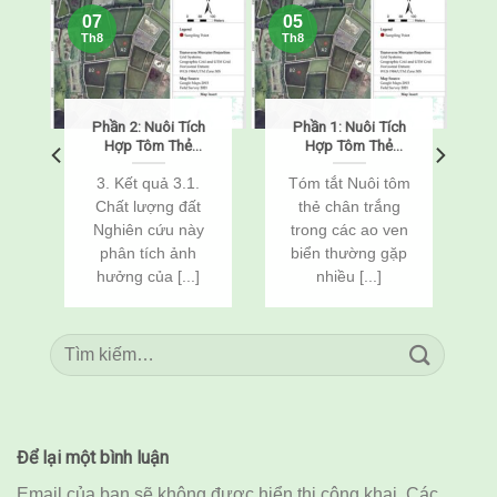
07
05
Th8
Th8
Phần 2: Nuôi Tích
Phần 1: Nuôi Tích
o
Hợp Tôm Thẻ
Hợp Tôm Thẻ
Chân Trắng
Chân Trắng
(Penaeus
(Penaeus
o
3. Kết quả 3.1.
Tóm tắt Nuôi tôm
vannamei) Và Cá
vannamei) Và Cá
Chất lượng đất
thẻ chân trắng
n
Rô Phi
Rô Phi
Nghiên cứu này
trong các ao ven
(Oreochromis
(Oreochromis
c
phân tích ảnh
biển thường gặp
niloticus) Thông
niloticus) Thông
Qua Cải Tạo Đất
Qua Cải Tạo Đất
hưởng của [...]
nhiều [...]
Để lại một bình luận
Email của bạn sẽ không được hiển thị công khai.
Các