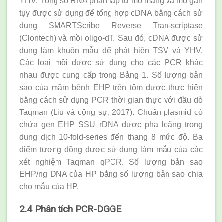
YHV. Tổng số RNA phân lập từ mô mang và mô gan
tụy được sử dụng để tổng hợp cDNA bằng cách sử
dụng SMARTScribe Reverse Tran-scriptase
(Clontech) và mồi oligo-dT. Sau đó, cDNA được sử
dụng làm khuôn mẫu để phát hiện TSV và YHV.
Các loại mồi được sử dụng cho các PCR khác
nhau được cung cấp trong Bảng 1. Số lượng bản
sao của mầm bệnh EHP trên tôm được thực hiện
bằng cách sử dụng PCR thời gian thực với đầu dò
Taqman (Liu và cộng sự, 2017). Chuẩn plasmid có
chứa gen EHP SSU rDNA được pha loãng trong
dung dịch 10-fold-series đến thang 8 mức độ. Ba
điểm tương đồng được sử dụng làm mẫu của các
xét nghiệm Taqman qPCR. Số lượng bản sao
EHP/ng DNA của HP bằng số lượng bản sao chia
cho mẫu của HP.
2.4 Phân tích PCR-DGGE