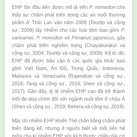
EHP lần đầu tiên được mô tả trên
P. monodon
cho
thấy sự chậm phát triển trong các ao nuôi thương
phẩm ở Thái Lan vào năm 2009 (Tourtip và cộng
sự, 2009) lây nhiễm cho các loài tôm bao gồm
P
.
vannamei
, P. monodon và Penaeus japonicus
, gây
chậm phát triển nghiêm trọng (Chayaburakul và
cộng sự, 2004; Tourtip và cộng sự, 2009). Kể từ đó,
EHP đã được báo cáo ở các quốc gia khác bao
gồm Việt Nam, Ấn Độ, Trung Quốc, Indonesia,
Malaysia và Venezuela (Rajendran và cộng sự.,
2016; Tang và cộng sự., 2016; Shen và cộng sự.,
2017). Gần đây, tỷ lệ nhiễm EHP cao đã trở thành
mối đe dọa chính đối với ngành nuôi tôm ở châu Á
(Shen và cộng sự., 2019; Behera và cộng sự.,2019).
Mặc dù nhiễm EHP khiến Thẻ chân trắng chậm phát
triển đáng kể, nhưng ít người biết về mối liên hệ
giữa chu kì nhiễm EHP với kích thước chiều dài cơ