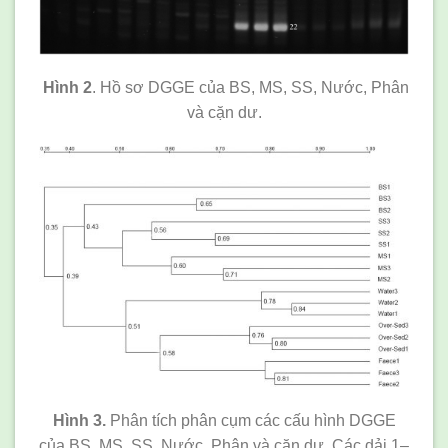
Hình 2
. Hồ sơ DGGE của BS, MS, SS, Nước, Phân
và cặn dư.
Hình 3.
Phân tích phân cụm các cấu hình DGGE
của BS, MS, SS, Nước, Phân và cặn dư. Các dải 1–