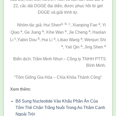
22, các dải DGGE đại diện, được phục hồi từ gel
DGGE và giải trình tự.
a, b, c
a
Nhóm tác giả: Hui Shen
, Xianping Fan
, Yi
a
a
a
a
Qiao
, Ge Jiang
, Xihe Wan
, Jie Cheng
, Haolan
c
b
a
a
Li
,Yabin Dou
, Hui Li
, Libao Wang
, Wenjun Shi
a
a
a
, Yali Qin
, Jing Shen
Biên dịch: Trầm Minh Nhựt – Công ty TNHH PTTS
Bình Minh.
“Tôm Giống Gia Hóa – Chìa Khóa Thành Công”
Xem thêm:
Bổ Sung Nucleotide Vào Khẩu Phần Ăn Của
Tôm Thẻ Chân Trắng Nuôi Trong Ao Thâm Canh
Ngoài Trời