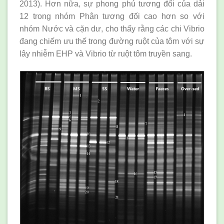
2013). Hơn nữa, sự phong phú tương đối của dải
12 trong nhóm Phân tương đối cao hơn so với
nhóm Nước và cặn dư, cho thấy rằng các chi Vibrio
đang chiếm ưu thế trong đường ruột của tôm với sự
lây nhiễm EHP và Vibrio từ ruột tôm truyền sang.