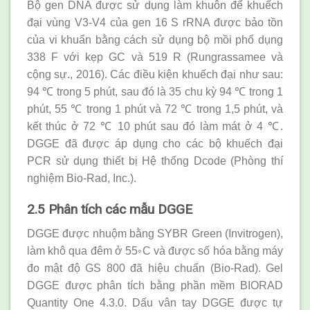
Bộ gen DNA được sử dụng làm khuôn để khuếch
đại vùng V3-V4 của gen 16 S rRNA được bảo tồn
của vi khuẩn bằng cách sử dụng bộ mồi phổ dụng
338 F với kẹp GC và 519 R (Rungrassamee và
cộng sự., 2016). Các điều kiện khuếch đại như sau:
94 ℃ trong 5 phút, sau đó là 35 chu kỳ 94 ℃ trong 1
phút, 55 ℃ trong 1 phút và 72 ℃ trong 1,5 phút, và
kết thúc ở 72 ℃ 10 phút sau đó làm mát ở 4 ℃.
DGGE đã được áp dụng cho các bộ khuếch đại
PCR sử dụng thiết bị Hệ thống Dcode (Phòng thí
nghiệm Bio-Rad, Inc.).
2.5 Phân tích các mẫu DGGE
DGGE được nhuộm bằng SYBR Green (Invitrogen),
làm khô qua đêm ở 55◦C và được số hóa bằng máy
đo mật độ GS 800 đã hiệu chuẩn (Bio-Rad). Gel
DGGE được phân tích bằng phần mềm BIORAD
Quantity One 4.3.0. Dấu vân tay DGGE được tự