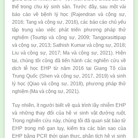
thể trong chu kỳ sinh sản. Trước đây, sau một vài
báo cáo về bệnh lý học (Rajendran và cộng sự,
2016; Tang và cộng sự, 2016), các báo cáo chủ yếu
tập trung vào việc phát triển phương pháp thử
nghiệm (Tourtip và cộng sự, 2009; Tangprasittipap
và cộng sự, 2013; Sathish Kumar và cộng sự, 2018;
Liu và cộng sự, 2017; Ma và cộng sự, 2021). Hiện
tại, chúng tôi cũng đã tiến hành các nghiên cứu về
dịch tễ học EHP từ năm 2016 tại Giang Tô của
Trung Quốc (Shen và cộng sự, 2017, 2019) và sinh
lý học (Qiao và cộng sự, 2018), phương pháp thử
nghiệm (Ma và cộng sự, 2021).
Tuy nhiên, ít người biết về quá trình lây nhiễm EHP
và những thay đổi của hệ vi sinh vật đường ruột.
Trong nghiên cứu này, chúng tôi đã quan sát bào tử
EHP trong mô gan tụy, kiểm tra các bản sao của
EHP bằng PCR thời gian thực, phân tích hệ vi sinh