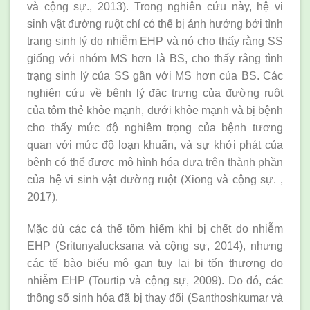
và cộng sự., 2013). Trong nghiên cứu này, hệ vi
sinh vật đường ruột chỉ có thể bị ảnh hưởng bởi tình
trạng sinh lý do nhiễm EHP và nó cho thấy rằng SS
giống với nhóm MS hơn là BS, cho thấy rằng tình
trạng sinh lý của SS gần với MS hơn của BS. Các
nghiên cứu về bệnh lý đặc trưng của đường ruột
của tôm thẻ khỏe mạnh, dưới khỏe mạnh và bị bệnh
cho thấy mức độ nghiêm trọng của bệnh tương
quan với mức độ loạn khuẩn, và sự khởi phát của
bệnh có thể được mô hình hóa dựa trên thành phần
của hệ vi sinh vật đường ruột (Xiong và cộng sự. ,
2017).
Mặc dù các cá thể tôm hiếm khi bị chết do nhiễm
EHP (Sritunyalucksana và cộng sự, 2014), nhưng
các tế bào biểu mô gan tụy lại bị tổn thương do
nhiễm EHP (Tourtip và cộng sự, 2009). Do đó, các
thông số sinh hóa đã bị thay đổi (Santhoshkumar và