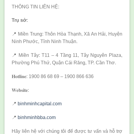
THÔNG TIN LIÊN HỆ:
Trụ sở:
📍 Miền Trung: Thôn Hòa Thạnh, Xã An Hải, Huyện
Ninh Phước, Tỉnh Ninh Thuận.
📍 Miền Tây: T11 – 4 Tầng 11, Tây Nguyên Plaza,
Phường Phú Thứ, Quận Cái Răng, TP. Cần Thơ.
𝐇𝐨𝐭𝐥𝐢𝐧𝐞: 1900 86 68 69 – 1900 866 636
𝐖𝐞𝐛𝐬𝐢𝐭𝐞:
📍
binhminhcapital.com
📍
binhminhbba.com
Hãy liên hệ với chúng tôi để được tư vấn và hỗ trợ