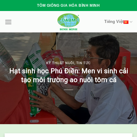
Skip
TÔM GIỐNG GIA HÓA BÌNH MINH
to
content
Tiếng Việt
KỸ THUẬT NUÔI
,
TIN TỨC
Hạt sinh học Phú Điền: Men vi sinh cải
tạo môi trường ao nuôi tôm cá