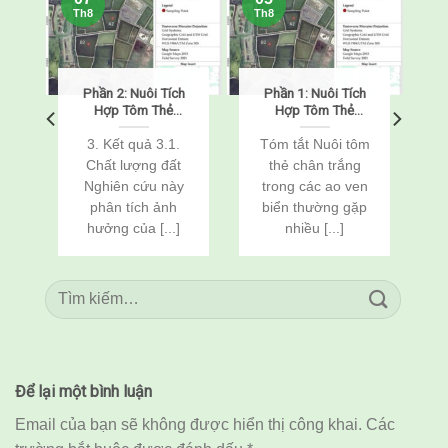
Th8
Th8
Phần 2: Nuôi Tích
Phần 1: Nuôi Tích
o
Hợp Tôm Thẻ
Hợp Tôm Thẻ
Chân Trắng
Chân Trắng
(Penaeus
(Penaeus
o
3. Kết quả 3.1.
Tóm tắt Nuôi tôm
vannamei) Và Cá
vannamei) Và Cá
Chất lượng đất
thẻ chân trắng
n
Rô Phi
Rô Phi
Nghiên cứu này
trong các ao ven
(Oreochromis
(Oreochromis
c
phân tích ảnh
biển thường gặp
niloticus) Thông
niloticus) Thông
Qua Cải Tạo Đất
Qua Cải Tạo Đất
hưởng của [...]
nhiều [...]
Để lại một bình luận
Email của bạn sẽ không được hiển thị công khai.
Các