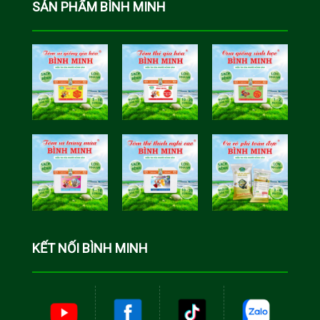
SẢN PHẨM BÌNH MINH
Tôm Sú Gia
Cua Sinh
Hóa Bình
Học Bình
Minh
Minh
Cá Rô Phi
Toàn Đực
KẾT NỐI BÌNH MINH