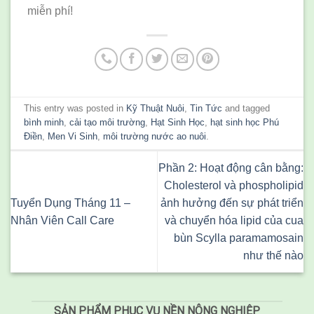
miễn phí!
This entry was posted in
Kỹ Thuật Nuôi
,
Tin Tức
and tagged
bình minh
,
cải tạo môi trường
,
Hạt Sinh Học
,
hạt sinh học Phú
Điền
,
Men Vi Sinh
,
môi trường nước ao nuôi
.
Phần 2: Hoạt động cân bằng:
Cholesterol và phospholipid
Tuyển Dụng Tháng 11 –
ảnh hưởng đến sự phát triển
Nhân Viên Call Care
và chuyển hóa lipid của cua
bùn Scylla paramamosain
như thế nào
SẢN PHẨM PHỤC VỤ NỀN NÔNG NGHIỆP