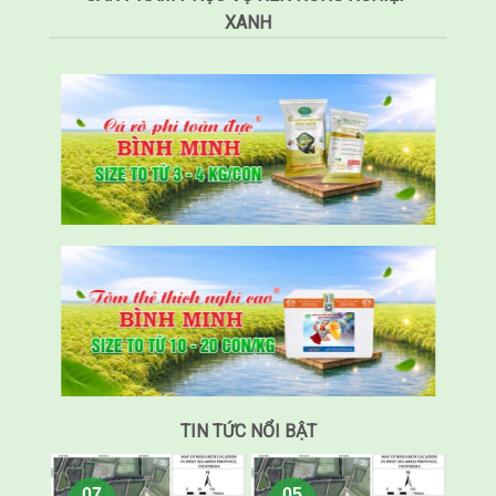
XANH
TIN TỨC NỔI BẬT
07
05