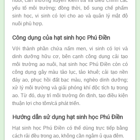
nuôi, cần thường xuyên kiểm tra và điều chỉnh các
yếu tố môi trường; đồng thời, bổ sung chế phẩm
sinh học, vi sinh có lợi cho ao và quản lý mật độ
nuôi phù hợp.
Công dụng của hạt sinh học Phú Điền
Với thành phần chứa nấm men, vi sinh có lợi và
dinh dưỡng hữu cơ, bên cạnh công dụng cải tạo
môi trường ao nuôi, hạt sinh học Phú Điền còn có
công dụng gây màu tảo lục, tảo khuê; cải tạo nền
đáy ao, phục hồi đất bạc màu, nghèo dinh dưỡng;
xử lý môi trường và giải phóng khí độc tích tụ trong
ao. Từ đó, duy trì môi trường ổn định, tạo điều kiện
thuận lợi cho tôm/cá phát triển.
Hướng dẫn sử dụng hạt sinh học Phú Điền
Hạt sinh học Phú Điền có thể dùng trực tiếp bằng
cách rải đều trong ao, không cần ngâm ủ qua đêm.