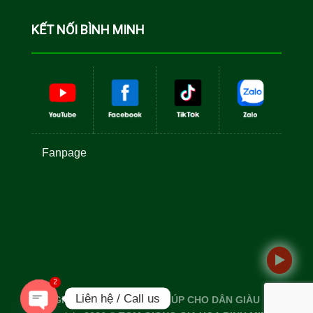
Cá Rô Phi
Toàn Đực
KẾT NỐI BÌNH MINH
Fanpage
2
Liên hệ / Call us
GIỐNG TỐT TÔM TO - GIÚP CHO DÂN GIÀU