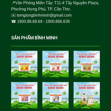
📍Văn Phòng Miền Tây: T11-4 Tây Nguyên Plaza,
Phường Hưng Phú, TP. Cần Thơ.
✉️
tomgiongbinhminh@gmail.com
☎︎
1900.86.68.69
-
1900.866.636
SẢN PHẨM BÌNH MINH
Tôm Sú Gia
Cua Sinh
Hóa Bình
Học Bình
Minh
Minh