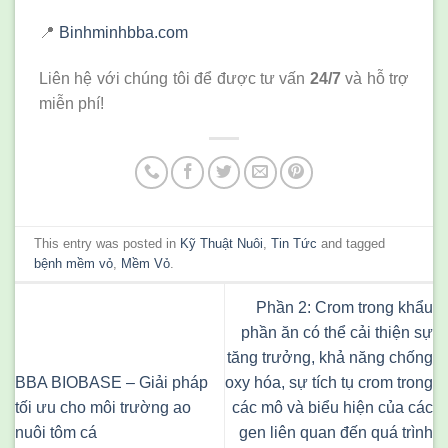
📍
Binhminhbba.com
Liên hệ với chúng tôi để được tư vấn
24/7
và hỗ trợ
miễn phí!
This entry was posted in
Kỹ Thuật Nuôi
,
Tin Tức
and tagged
bệnh mềm vỏ
,
Mềm Vỏ
.
Phần 2: Crom trong khẩu
phần ăn có thể cải thiện sự
tăng trưởng, khả năng chống
BBA BIOBASE – Giải pháp
oxy hóa, sự tích tụ crom trong
tối ưu cho môi trường ao
các mô và biểu hiện của các
nuôi tôm cá
gen liên quan đến quá trình