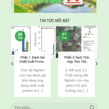
TIN TỨC NỔI BẬT
09
07
Th8
Th8
h
Phần 1: Đánh Giá
Phần 2: Nuôi Tích
m
Chiết Xuất Protein
Hợp Tôm Thẻ
Từ Ấu Trùng Sâu
Chân Trắng
Bột Vàng
(Penaeus
Tóm tắt Nghiên
3. Kết quả 3.1.
(Tenebrio molitor)
vannamei) Và Cá
cứu này đánh giá
Chất lượng đất
Như Một Chất Bảo
Rô Phi
khả năng ứng
Nghiên cứu này
Vệ Chống Đông
(Oreochromis
h
dụng chiết xuất
phân tích ảnh
Lạnh Cho Tôm Thẻ
niloticus) Thông
Chân Trắng Đông
Qua Cải Tạo Đất
protein từ [...]
hưởng của [...]
Lạnh