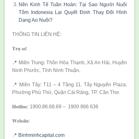
Nền Kinh Tế Tuần Hoàn: Tại Sao Người Nuôi
Tôm Indonesia Lại Quyết Định Thay Đổi Hình
Dạng Ao Nuôi?
THÔNG TIN LIÊN HỆ:
𝐓𝐫𝐮̣ 𝐬𝐨̛̉:
📍 Miền Trung: Thôn Hòa Thạnh, Xã An Hải, Huyện
Ninh Phước, Tỉnh Ninh Thuận.
📍 Miền Tây: T11 – 4 Tầng 11. Tây Nguyên Plaza,
Phường Phú Thứ, Quận Cái Răng, TP. Cần Thơ.
𝐇𝐨𝐭𝐥𝐢𝐧𝐞: 1900.86.68.69 – 1900 866 636
𝐖𝐞𝐛𝐬𝐢𝐭𝐞:
📍
Binhminhcapital.com