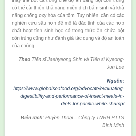
thay thế bột cá trong chế độ ăn bằng bột côn trùng
có thể cải thiện khả năng miễn dịch bẩm sinh và khả
năng chống oxy hóa của tôm. Tuy nhiên, cần có các
nghiên cứu sâu hơn để mô tả đặc tính của các hợp
chất hoạt tính sinh học có trong thức ăn chứa bột
côn trùng cũng như đánh giá tác dụng và độ an toàn
của chúng.
Theo
Tiến sĩ Jaehyeong Shin và Tiến sĩ Kyeong-
Jun Lee
Nguồn:
https://www.globalseafood.org/advocate/evaluating-
digestibility-and-performance-of-insect-meals-in-
diets-for-pacific-white-shrimp/
Biên dịch:
Huyền Thoại – Công ty TNHH PTTS
Bình Minh