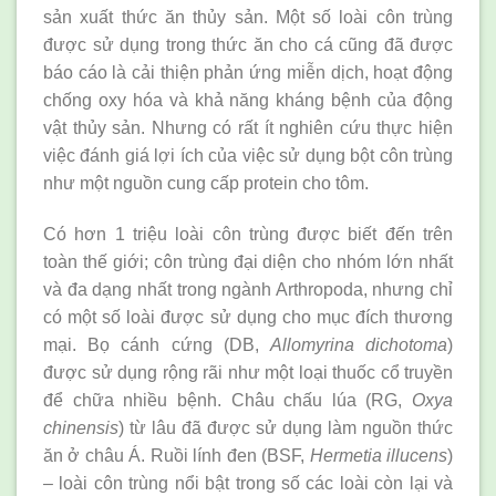
sản xuất thức ăn thủy sản. Một số loài côn trùng
được sử dụng trong thức ăn cho cá cũng đã được
báo cáo là cải thiện phản ứng miễn dịch, hoạt động
chống oxy hóa và khả năng kháng bệnh của động
vật thủy sản. Nhưng có rất ít nghiên cứu thực hiện
việc đánh giá lợi ích của việc sử dụng bột côn trùng
như một nguồn cung cấp protein cho tôm.
Có hơn 1 triệu loài côn trùng được biết đến trên
toàn thế giới; côn trùng đại diện cho nhóm lớn nhất
và đa dạng nhất trong ngành Arthropoda, nhưng chỉ
có một số loài được sử dụng cho mục đích thương
mại. Bọ cánh cứng (DB,
Allomyrina dichotoma
)
được sử dụng rộng rãi như một loại thuốc cổ truyền
để chữa nhiều bệnh. Châu chấu lúa (RG,
Oxya
chinensis
) từ lâu đã được sử dụng làm nguồn thức
ăn ở châu Á. Ruồi lính đen (BSF,
Hermetia illucens
)
– loài côn trùng nổi bật trong số các loài còn lại và