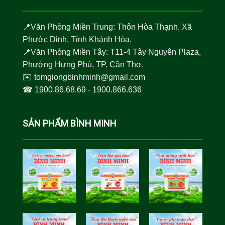
📍Văn Phòng Miền Trung: Thôn Hòa Thạnh, Xã
Phước Dinh, Tỉnh Khánh Hòa.
📍Văn Phòng Miền Tây: T11-4 Tây Nguyên Plaza,
Phường Hưng Phú, TP. Cần Thơ.
✉️
tomgiongbinhminh@gmail.com
☎︎
1900.86.68.69
-
1900.866.636
SẢN PHẨM BÌNH MINH
Tôm Sú Gia
Cua Sinh
Hóa Bình
Học Bình