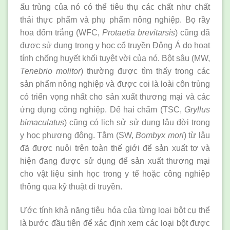
ấu trùng của nó có thể tiêu thụ các chất như chất
thải thực phẩm và phụ phẩm nông nghiệp. Bọ rầy
hoa đốm trắng (WFC,
Protaetia brevitarsis
) cũng đã
được sử dụng trong y học cổ truyền Đông Á do hoạt
tính chống huyết khối tuyệt vời của nó. Bột sâu (MW,
Tenebrio molitor
) thường được tìm thấy trong các
sản phẩm nông nghiệp và được coi là loài côn trùng
có triển vọng nhất cho sản xuất thương mại và các
ứng dụng công nghiệp. Dế hai chấm (TSC,
Gryllus
bimaculatus
) cũng có lịch sử sử dụng lâu đời trong
y học phương đông. Tằm (SW,
Bombyx mori
) từ lâu
đã được nuôi trên toàn thế giới để sản xuất tơ và
hiện đang được sử dụng để sản xuất thương mại
cho vật liệu sinh học trong y tế hoặc công nghiệp
thông qua kỹ thuật di truyền.
Ước tính khả năng tiêu hóa của từng loại bột cụ thể
là bước đầu tiên để xác định xem các loại bột được