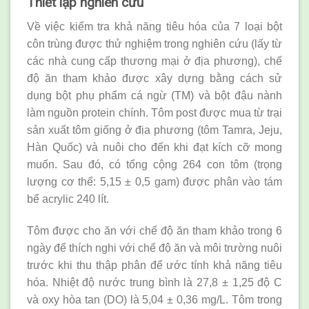
Thiết lập nghiên cứu
Về việc kiểm tra khả năng tiêu hóa của 7 loại bột
côn trùng được thử nghiệm trong nghiên cứu (lấy từ
các nhà cung cấp thương mại ở địa phương), chế
độ ăn tham khảo được xây dựng bằng cách sử
dụng bột phụ phẩm cá ngừ (TM) và bột đậu nành
làm nguồn protein chính. Tôm post được mua từ trại
sản xuất tôm giống ở địa phương (tôm Tamra, Jeju,
Hàn Quốc) và nuôi cho đến khi đạt kích cỡ mong
muốn. Sau đó, có tổng cộng 264 con tôm (trọng
lượng cơ thể: 5,15 ± 0,5 gam) được phân vào tám
bể acrylic 240 lít.
Tôm được cho ăn với chế độ ăn tham khảo trong 6
ngày để thích nghi với chế độ ăn và môi trường nuôi
trước khi thu thập phân để ước tính khả năng tiêu
hóa. Nhiệt độ nước trung bình là 27,8 ± 1,25 độ C
và oxy hòa tan (DO) là 5,04 ± 0,36 mg/L. Tôm trong