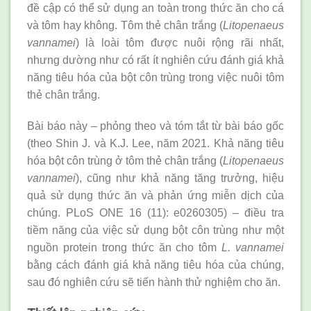
đề cập có thể sử dụng an toàn trong thức ăn cho cá
và tôm hay không. Tôm thẻ chân trắng (
Litopenaeus
vannamei
) là loài tôm được nuôi rộng rãi nhất,
nhưng dường như có rất ít nghiên cứu đánh giá khả
năng tiêu hóa của bột côn trùng trong việc nuôi tôm
thẻ chân trắng.
Bài báo này – phỏng theo và tóm tắt từ bài báo gốc
(theo Shin J. và K.J. Lee, năm 2021. Khả năng tiêu
hóa bột côn trùng ở tôm thẻ chân trắng (
Litopenaeus
vannamei
), cũng như khả năng tăng trưởng, hiệu
quả sử dụng thức ăn và phản ứng miễn dịch của
chúng. PLoS ONE 16 (11): e0260305) – điều tra
tiềm năng của việc sử dụng bột côn trùng như một
nguồn protein trong thức ăn cho tôm
L. vannamei
bằng cách đánh giá khả năng tiêu hóa của chúng,
sau đó nghiên cứu sẽ tiến hành thử nghiệm cho ăn.