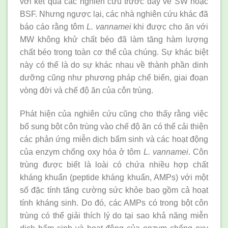
với kết quả các nghiên cứu trước đây về SW hoặc
BSF. Nhưng ngược lại, các nhà nghiên cứu khác đã
báo cáo rằng tôm
L. vannamei
khi được cho ăn với
MW không khử chất béo đã làm tăng hàm lượng
chất béo trong toàn cơ thể của chúng. Sự khác biệt
này có thể là do sự khác nhau về thành phần dinh
dưỡng cũng như phương pháp chế biến, giai đoạn
vòng đời và chế độ ăn của côn trùng.
Phát hiện của nghiên cứu cũng cho thấy rằng việc
bổ sung bột côn trùng vào chế độ ăn có thể cải thiện
các phản ứng miễn dịch bẩm sinh và các hoạt động
của enzym chống oxy hóa ở tôm
L. vannamei
. Côn
trùng được biết là loài có chứa nhiều hợp chất
kháng khuẩn (peptide kháng khuẩn, AMPs) với một
số đặc tính tăng cường sức khỏe bao gồm cả hoạt
tính kháng sinh. Do đó, các AMPs có trong bột côn
trùng có thể giải thích lý do tại sao khả năng miễn