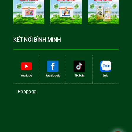
Minh
Minh
Cá Rô Phi
Toàn Đực
KẾT NỐI BÌNH MINH
Fanpage