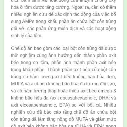
dịch bẩm sinh và hoạt động của enzym chống oxy
hóa ở tôm được tăng cường. Ngoài ra, cần có thêm
nhiều nghiên cứu để xác định tác động của việc bổ
sung AMPs trong khẩu phần ăn chứa bột côn trùng
đối với các phản ứng miễn dịch và các hoạt động
sinh lý của tôm.
Chế độ ăn bao gồm các loại bột côn trùng đã được
thử nghiệm cũng ảnh hưởng đến thành phần axit
béo trong cơ tôm, phản ánh thành phần axit béo
trong khẩu phần. Thành phần axit béo của bột côn
trùng có hàm lượng axit béo không bão hòa đơn,
MUFA và axit béo không bão hòa đa tương đối cao,
và có hàm lượng thấp hoặc thiếu axit béo omega-3
không bão hòa đa (axit docosahexaenoic, DHA; và
axit eicosapentaenoic, EPA) so với bột cá. Nhiều
nghiên cứu đã báo cáo rằng chế độ ăn chứa bột
côn trùng đã làm tăng nồng độ MUFA và giảm mức
độ axit béo không bão hòa đa (DHA và EPA) trong