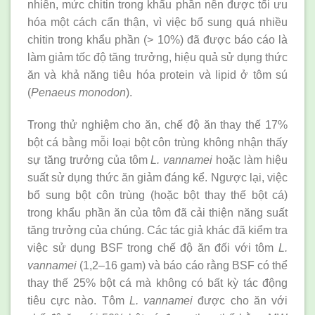
nhiên, mức chitin trong khẩu phần nên được tối ưu
hóa một cách cẩn thận, vì việc bổ sung quá nhiều
chitin trong khẩu phần (> 10%) đã được báo cáo là
làm giảm tốc độ tăng trưởng, hiệu quả sử dụng thức
ăn và khả năng tiêu hóa protein và lipid ở tôm sú
(
Penaeus monodon
).
Trong thử nghiệm cho ăn, chế độ ăn thay thế 17%
bột cá bằng mỗi loại bột côn trùng không nhận thấy
sự tăng trưởng của tôm
L. vannamei
hoặc làm hiệu
suất sử dụng thức ăn giảm đáng kể. Ngược lại, việc
bổ sung bột côn trùng (hoặc bột thay thế bột cá)
trong khẩu phần ăn của tôm đã cải thiện năng suất
tăng trưởng của chúng. Các tác giả khác đã kiểm tra
việc sử dụng BSF trong chế độ ăn đối với tôm
L.
vannamei
(1,2–16 gam) và báo cáo rằng BSF có thể
thay thế 25% bột cá mà không có bất kỳ tác động
tiêu cực nào. Tôm
L. vannamei
được cho ăn với