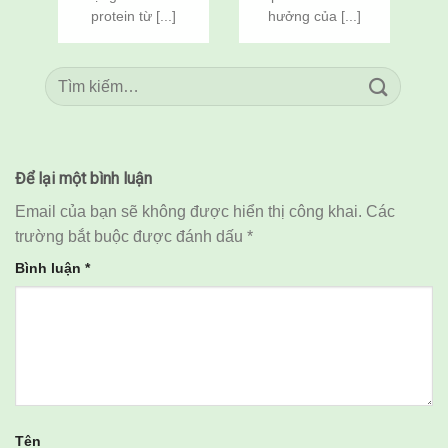
Chân Trắng Đông
Qua Cải Tạo Đất
protein từ [...]
hưởng của [...]
Lạnh
Để lại một bình luận
Email của bạn sẽ không được hiển thị công khai.
Các
trường bắt buộc được đánh dấu
*
Bình luận
*
Tên