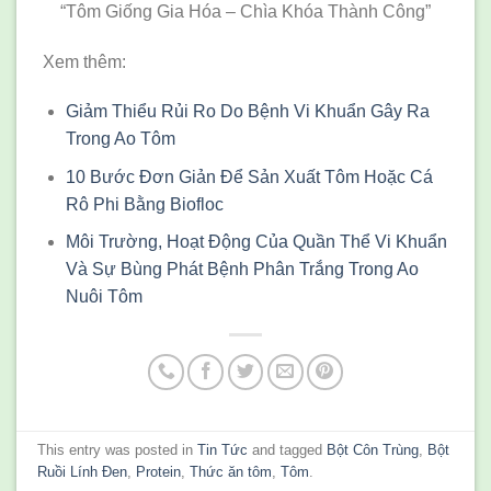
“Tôm Giống Gia Hóa – Chìa Khóa Thành Công”
Xem thêm:
Giảm Thiểu Rủi Ro Do Bệnh Vi Khuẩn Gây Ra
Trong Ao Tôm
10 Bước Đơn Giản Để Sản Xuất Tôm Hoặc Cá
Rô Phi Bằng Biofloc
Môi Trường, Hoạt Động Của Quần Thể Vi Khuẩn
Và Sự Bùng Phát Bệnh Phân Trắng Trong Ao
Nuôi Tôm
This entry was posted in
Tin Tức
and tagged
Bột Côn Trùng
,
Bột
Ruồi Lính Đen
,
Protein
,
Thức ăn tôm
,
Tôm
.