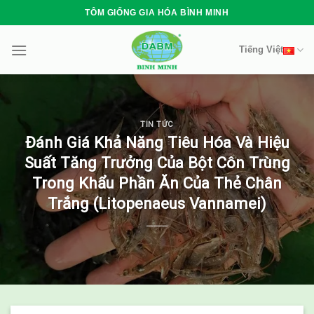
Skip
TÔM GIỐNG GIA HÓA BÌNH MINH
to
content
Tiếng Việt
TIN TỨC
Đánh Giá Khả Năng Tiêu Hóa Và Hiệu
Suất Tăng Trưởng Của Bột Côn Trùng
Trong Khẩu Phần Ăn Của Thẻ Chân
Trắng (Litopenaeus Vannamei)