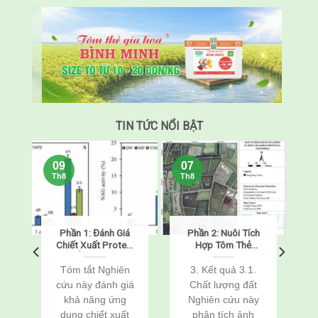
TIN TỨC NỔI BẬT
09
07
Th8
Th8
h
Phần 1: Đánh Giá
Phần 2: Nuôi Tích
m
Chiết Xuất Protein
Hợp Tôm Thẻ
Từ Ấu Trùng Sâu
Chân Trắng
Bột Vàng
(Penaeus
Tóm tắt Nghiên
3. Kết quả 3.1.
(Tenebrio molitor)
vannamei) Và Cá
cứu này đánh giá
Chất lượng đất
Như Một Chất Bảo
Rô Phi
khả năng ứng
Nghiên cứu này
Vệ Chống Đông
(Oreochromis
h
dụng chiết xuất
phân tích ảnh
Lạnh Cho Tôm Thẻ
niloticus) Thông