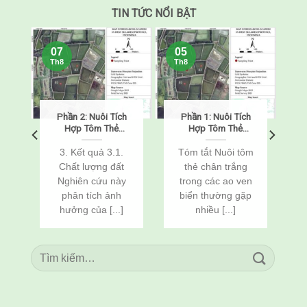
TIN TỨC NỔI BẬT
07
05
Th8
Th8
Phần 2: Nuôi Tích
Phần 1: Nuôi Tích
o
Hợp Tôm Thẻ
Hợp Tôm Thẻ
Chân Trắng
Chân Trắng
(Penaeus
(Penaeus
o
3. Kết quả 3.1.
Tóm tắt Nuôi tôm
vannamei) Và Cá
vannamei) Và Cá
Chất lượng đất
thẻ chân trắng
n
Rô Phi
Rô Phi
Nghiên cứu này
trong các ao ven
(Oreochromis
(Oreochromis
c
phân tích ảnh
biển thường gặp
niloticus) Thông
niloticus) Thông
Qua Cải Tạo Đất
Qua Cải Tạo Đất
hưởng của [...]
nhiều [...]