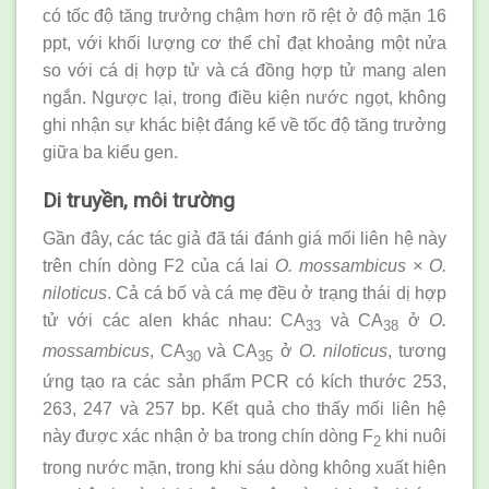
có tốc độ tăng trưởng chậm hơn rõ rệt ở độ mặn 16
ppt, với khối lượng cơ thể chỉ đạt khoảng một nửa
so với cá dị hợp tử và cá đồng hợp tử mang alen
ngắn. Ngược lại, trong điều kiện nước ngọt, không
ghi nhận sự khác biệt đáng kể về tốc độ tăng trưởng
giữa ba kiểu gen.
Di truyền, môi trường
Gần đây, các tác giả đã tái đánh giá mối liên hệ này
trên chín dòng F2 của cá lai
O. mossambicus × O.
niloticus
. Cả cá bố và cá mẹ đều ở trạng thái dị hợp
tử với các alen khác nhau: CA
và CA
ở
O.
33
38
mossambicus
, CA
và CA
ở
O. niloticus
, tương
30
35
ứng tạo ra các sản phẩm PCR có kích thước 253,
263, 247 và 257 bp. Kết quả cho thấy mối liên hệ
này được xác nhận ở ba trong chín dòng F
khi nuôi
2
trong nước mặn, trong khi sáu dòng không xuất hiện