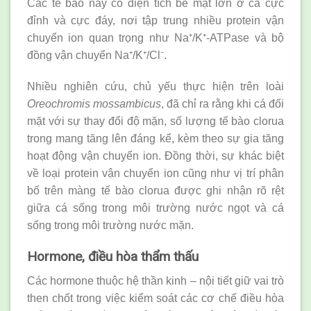
Các tế bào này có diện tích bề mặt lớn ở cả cực
đỉnh và cực đáy, nơi tập trung nhiều protein vận
chuyển ion quan trọng như Na⁺/K⁺-ATPase và bộ
đồng vận chuyển Na⁺/K⁺/Cl⁻.
Nhiều nghiên cứu, chủ yếu thực hiện trên loài
Oreochromis mossambicus
, đã chỉ ra rằng khi cá đối
mặt với sự thay đổi độ mặn, số lượng tế bào clorua
trong mang tăng lên đáng kể, kèm theo sự gia tăng
hoạt động vận chuyển ion. Đồng thời, sự khác biệt
về loại protein vận chuyển ion cũng như vị trí phân
bố trên màng tế bào clorua được ghi nhận rõ rệt
giữa cá sống trong môi trường nước ngọt và cá
sống trong môi trường nước mặn.
Hormone, điều hòa thẩm thấu
Các hormone thuộc hệ thần kinh – nội tiết giữ vai trò
then chốt trong việc kiểm soát các cơ chế điều hòa