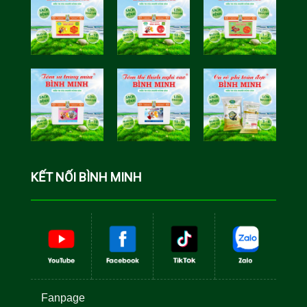
Tôm Sú Gia
Cua Sinh
Hóa Bình
Học Bình
Minh
Minh
Cá Rô Phi
Toàn Đực
KẾT NỐI BÌNH MINH
Fanpage