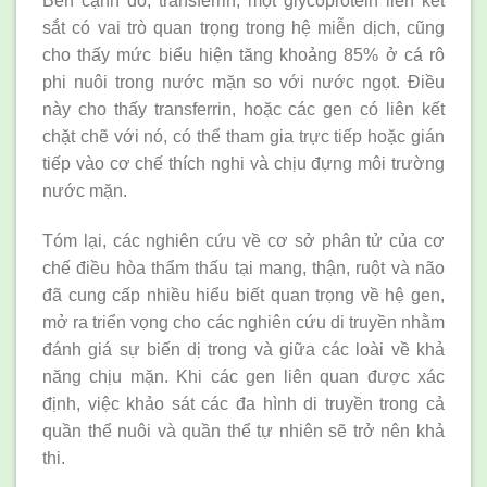
Bên cạnh đó, transferrin, một glycoprotein liên kết
sắt có vai trò quan trọng trong hệ miễn dịch, cũng
cho thấy mức biểu hiện tăng khoảng 85% ở cá rô
phi nuôi trong nước mặn so với nước ngọt. Điều
này cho thấy transferrin, hoặc các gen có liên kết
chặt chẽ với nó, có thể tham gia trực tiếp hoặc gián
tiếp vào cơ chế thích nghi và chịu đựng môi trường
nước mặn.
Tóm lại, các nghiên cứu về cơ sở phân tử của cơ
chế điều hòa thẩm thấu tại mang, thận, ruột và não
đã cung cấp nhiều hiểu biết quan trọng về hệ gen,
mở ra triển vọng cho các nghiên cứu di truyền nhằm
đánh giá sự biến dị trong và giữa các loài về khả
năng chịu mặn. Khi các gen liên quan được xác
định, việc khảo sát các đa hình di truyền trong cả
quần thể nuôi và quần thể tự nhiên sẽ trở nên khả
thi.