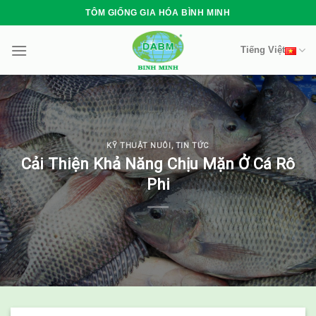
Skip
TÔM GIỐNG GIA HÓA BÌNH MINH
to
content
Tiếng Việt
KỸ THUẬT NUÔI
,
TIN TỨC
Cải Thiện Khả Năng Chịu Mặn Ở Cá Rô
Phi