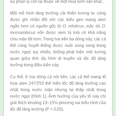
sự phân ly còn lại thuộc về một mùa sinh sản khác.
Một mô hình tăng trưởng cải thiện tương tự cũng
được ghi nhận đối với các kiểu gen mang alen
ngắn hơn có nguồn gốc từ
O. niloticus
, mặc dù
O.
mossambicus
vốn được xem là loài có khả năng
chịu mặn tốt hơn. Trong hai trên ba dòng này, các cá
thể cùng huyết thống được nuôi song song trong
nước ngọt; tuy nhiên, không phát hiện mối tương
quan giữa tính đa hình di truyền và tốc độ tăng
trưởng trong điều kiện này.
Cụ thể, ở hai dòng cá nói trên, các cá thể mang tổ
hợp alen 247/253 thể hiện tốc độ tăng trưởng cao
nhất trong nước mặn nhưng lại thấp nhất trong
nước ngọt (Hình 1). Ảnh hưởng của yếu tố này chỉ
giải thích khoảng 13–15% phương sai kiểu hình của
tốc độ tăng trưởng (P < 0,05).