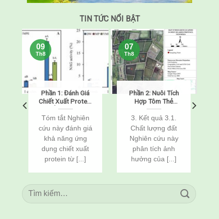
TIN TỨC NỔI BẬT
09
07
Th8
Th8
h
Phần 1: Đánh Giá
Phần 2: Nuôi Tích
m
Chiết Xuất Protein
Hợp Tôm Thẻ
Từ Ấu Trùng Sâu
Chân Trắng
Bột Vàng
(Penaeus
Tóm tắt Nghiên
3. Kết quả 3.1.
(Tenebrio molitor)
vannamei) Và Cá
cứu này đánh giá
Chất lượng đất
Như Một Chất Bảo
Rô Phi
khả năng ứng
Nghiên cứu này
Vệ Chống Đông
(Oreochromis
h
dụng chiết xuất
phân tích ảnh
Lạnh Cho Tôm Thẻ
niloticus) Thông
Chân Trắng Đông
Qua Cải Tạo Đất
protein từ [...]
hưởng của [...]
Lạnh