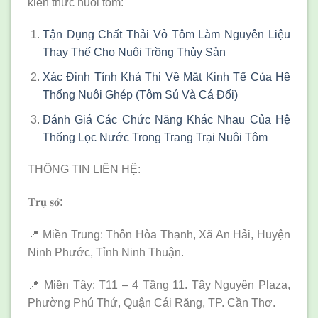
kiến thức nuôi tôm:
Tận Dụng Chất Thải Vỏ Tôm Làm Nguyên Liệu
Thay Thế Cho Nuôi Trồng Thủy Sản
Xác Định Tính Khả Thi Về Mặt Kinh Tế Của Hệ
Thống Nuôi Ghép (Tôm Sú Và Cá Đối)
Đánh Giá Các Chức Năng Khác Nhau Của Hệ
Thống Lọc Nước Trong Trang Trại Nuôi Tôm
THÔNG TIN LIÊN HỆ:
𝐓𝐫𝐮̣ 𝐬𝐨̛̉:
📍 Miền Trung: Thôn Hòa Thạnh, Xã An Hải, Huyện
Ninh Phước, Tỉnh Ninh Thuận.
📍 Miền Tây: T11 – 4 Tầng 11. Tây Nguyên Plaza,
Phường Phú Thứ, Quận Cái Răng, TP. Cần Thơ.