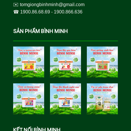
✉️
tomgiongbinhminh@gmail.com
☎︎
1900.86.68.69
-
1900.866.636
SẢN PHẨM BÌNH MINH
Tôm Sú Gia
Cua Sinh
Hóa Bình
Học Bình
Minh
Minh
Cá Rô Phi
Toàn Đực
KẾT NỐI BÌNH MINH