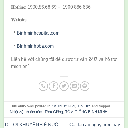
𝐇𝐨𝐭𝐥𝐢𝐧𝐞: 1900.86.68.69 – 1900 866 636
𝐖𝐞𝐛𝐬𝐢𝐭𝐞:
📍
Binhminhcapital.com
📍
Binhminhbba.com
Liên hệ với chúng tôi để được tư vấn
24/7
và hỗ trợ
miễn phí!
This entry was posted in
Kỹ Thuật Nuôi
,
Tin Tức
and tagged
Nhiệt độ
,
thuần tôm
,
Tôm Giống
,
TÔM GIỐNG BÌNH MINH
.
10 LỜI KHUYÊN ĐỂ NUÔI
Cải tạo ao ngay hôm nay –