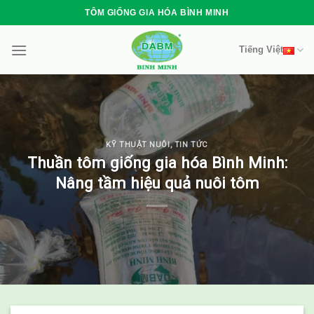
Skip
TÔM GIỐNG GIA HÓA BÌNH MINH
to
content
Tiếng Việt
KỸ THUẬT NUÔI
,
TIN TỨC
Thuần tôm giống gia hóa Bình Minh:
Nâng tầm hiệu quả nuôi tôm