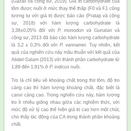
(Gazali và cộng sự, 2019). Giá trị carbohydrate của
tôm được nuôi ở mức thay thế thấp (F0 và F1 cũng
tương tự với giá trị được báo cáo (Pratap và cộng
sự, 2018) với hàm lượng carbohydrate là
3,38±0,05% đối với
P. monodon
và Gunalan và
cộng sự, 2013 đã báo cáo hàm lượng carbohydrate
là 3,2 ± 0,3% đối với
P. vannamei
. Tuy nhiên, kết
quả của nghiên cứu này mâu thuẫn với kết quả của
Abdel-Salam (2013) với thành phần carbohydrate từ
1,89 đến 1,91% ở
P. indicus
nuôi.
Tro là chỉ tiêu về khoáng chất trong thịt tôm, độ tro
càng cao thì hàm lượng khoáng chất, đặc biệt là
canxi càng cao. Trong nghiên cứu này, hàm lượng
tro ít nhiều giống nhau giữa các nghiệm thức, với
mức độ xử lý cao thể hiện giá trị cao hơn một chút,
cho thấy tác động của CA trong thành phần khoáng
chất.