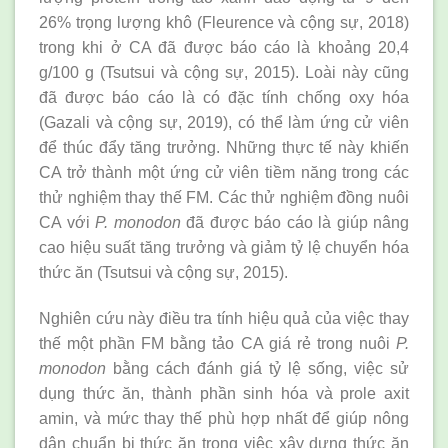
26% trọng lượng khô (Fleurence và cộng sự, 2018)
trong khi ở CA đã được báo cáo là khoảng 20,4
g/100 g (Tsutsui và cộng sự, 2015). Loài này cũng
đã được báo cáo là có đặc tính chống oxy hóa
(Gazali và cộng sự, 2019), có thể làm ứng cử viên
để thúc đẩy tăng trưởng. Những thực tế này khiến
CA trở thành một ứng cử viên tiềm năng trong các
thử nghiệm thay thế FM. Các thử nghiệm đồng nuôi
CA với
P. monodon
đã được báo cáo là giúp nâng
cao hiệu suất tăng trưởng và giảm tỷ lệ chuyển hóa
thức ăn (Tsutsui và cộng sự, 2015).
Nghiên cứu này điều tra tính hiệu quả của việc thay
thế một phần FM bằng tảo CA giá rẻ trong nuôi
P.
monodon
bằng cách đánh giá tỷ lệ sống, việc sử
dụng thức ăn, thành phần sinh hóa và prole axit
amin, và mức thay thế phù hợp nhất để giúp nông
dân chuẩn bị thức ăn trong việc xây dựng thức ăn