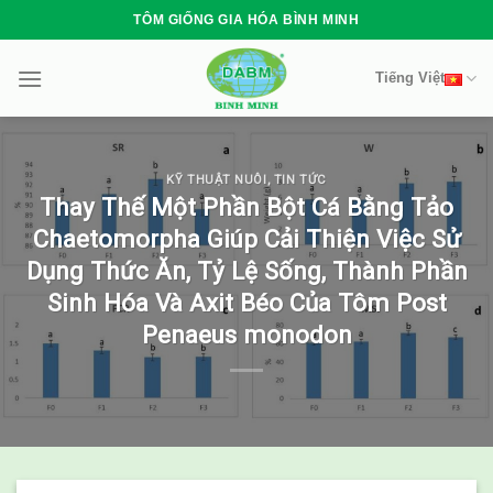
Skip
TÔM GIỐNG GIA HÓA BÌNH MINH
to
content
Tiếng Việt
KỸ THUẬT NUÔI
,
TIN TỨC
Thay Thế Một Phần Bột Cá Bằng Tảo
Chaetomorpha Giúp Cải Thiện Việc Sử
Dụng Thức Ăn, Tỷ Lệ Sống, Thành Phần
Sinh Hóa Và Axit Béo Của Tôm Post
Penaeus monodon