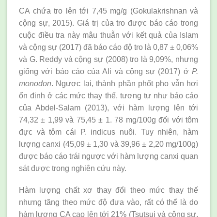
CA chứa tro lên tới 7,45 mg/g (Gokulakrishnan và
cộng sự, 2015). Giá trị của tro được báo cáo trong
cuộc điều tra này mâu thuẫn với kết quả của Islam
và cộng sự (2017) đã báo cáo độ tro là 0,87 ± 0,06%
và G. Reddy và cộng sự (2008) tro là 9,09%, nhưng
giống với báo cáo của Ali và cộng sự (2017) ở
P.
monodon
. Ngược lại, thành phần phốt pho vẫn hơi
ổn định ở các mức thay thế, tương tự như báo cáo
của Abdel-Salam (2013), với hàm lượng lên tới
74,32 ± 1,99 và 75,45 ± 1. 78 mg/100g đối với tôm
đực và tôm cái P. indicus nuôi. Tuy nhiên, hàm
lượng canxi (45,09 ± 1,30 và 39,96 ± 2,20 mg/100g)
được báo cáo trái ngược với hàm lượng canxi quan
sát được trong nghiên cứu này.
Hàm lượng chất xơ thay đổi theo mức thay thế
nhưng tăng theo mức độ đưa vào, rất có thể là do
hàm lượng CA cao lên tới 21% (Tsutsui và cộng sự,