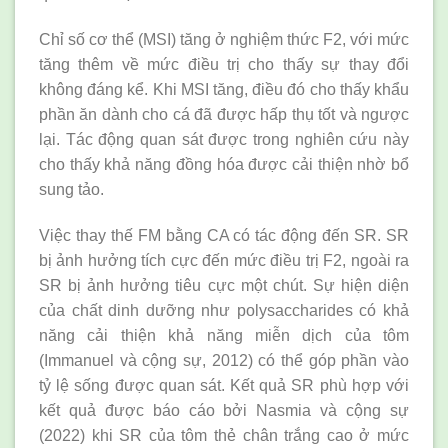
Chỉ số cơ thể (MSI) tăng ở nghiệm thức F2, với mức
tăng thêm về mức điều trị cho thấy sự thay đổi
không đáng kể. Khi MSI tăng, điều đó cho thấy khẩu
phần ăn dành cho cá đã được hấp thụ tốt và ngược
lại. Tác động quan sát được trong nghiên cứu này
cho thấy khả năng đồng hóa được cải thiện nhờ bổ
sung tảo.
Việc thay thế FM bằng CA có tác động đến SR. SR
bị ảnh hưởng tích cực đến mức điều trị F2, ngoài ra
SR bị ảnh hưởng tiêu cực một chút. Sự hiện diện
của chất dinh dưỡng như polysaccharides có khả
năng cải thiện khả năng miễn dịch của tôm
(Immanuel và cộng sự, 2012) có thể góp phần vào
tỷ lệ sống được quan sát. Kết quả SR phù hợp với
kết quả được báo cáo bởi Nasmia và cộng sự
(2022) khi SR của tôm thẻ chân trắng cao ở mức