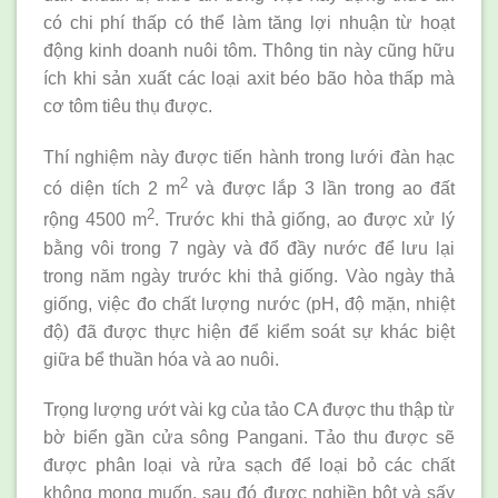
có chi phí thấp có thể làm tăng lợi nhuận từ hoạt
động kinh doanh nuôi tôm. Thông tin này cũng hữu
ích khi sản xuất các loại axit béo bão hòa thấp mà
cơ tôm tiêu thụ được.
Thí nghiệm này được tiến hành trong lưới đàn hạc
2
có diện tích 2 m
và được lắp 3 lần trong ao đất
2
rộng 4500 m
. Trước khi thả giống, ao được xử lý
bằng vôi trong 7 ngày và đổ đầy nước để lưu lại
trong năm ngày trước khi thả giống. Vào ngày thả
giống, việc đo chất lượng nước (pH, độ mặn, nhiệt
độ) đã được thực hiện để kiểm soát sự khác biệt
giữa bể thuần hóa và ao nuôi.
Trọng lượng ướt vài kg của tảo CA được thu thập từ
bờ biển gần cửa sông Pangani. Tảo thu được sẽ
được phân loại và rửa sạch để loại bỏ các chất
không mong muốn, sau đó được nghiền bột và sấy