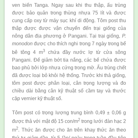
ven biển Tanga. Ngay sau khi thu thập, ấu trùng
được bảo quản trong thùng nhựa 75 lít và được
cung cấp oxy từ máy sục khí di động. Tôm post thu
thập được được vận chuyển đến trại giống của
nông dân địa phương ở Pangani. Tại trại giống,
P.
monodon
được cho thích nghi trong 7 ngày trong bể
3
bê tông 4 m
chứa đầy nước lợ từ cửa sông
Pangani. Để giảm bớt tia nắng, các bể chứa được
bao phủ bởi lớp nhựa cứng trong mờ. Ấu trùng chết
đã được loại bỏ khỏi hệ thống. Trước khi thả giống,
tôm post được phân loại, cân trọng lượng và đo
chiều dài bằng cân kỹ thuật số cầm tay và thước
cặp vernier kỹ thuật số.
Tôm post có trọng lượng trung bình 0,49 ± 0,06 g
2
được thả với mật độ 15 con/m
trong lưới đàn hạc 2
2
m
. Thức ăn được cho ăn trên khay thức ăn theo
thứ tự giảm dần, từ 5 lần/ ngày trong tuần đầu tiên