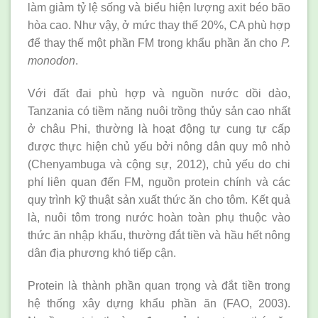
làm giảm tỷ lệ sống và biểu hiện lượng axit béo bão
hòa cao. Như vậy, ở mức thay thế 20%, CA phù hợp
để thay thế một phần FM trong khẩu phần ăn cho
P.
monodon
.
Với đất đai phù hợp và nguồn nước dồi dào,
Tanzania có tiềm năng nuôi trồng thủy sản cao nhất
ở châu Phi, thường là hoạt động tự cung tự cấp
được thực hiện chủ yếu bởi nông dân quy mô nhỏ
(Chenyambuga và cộng sự, 2012), chủ yếu do chi
phí liên quan đến FM, nguồn protein chính và các
quy trình kỹ thuật sản xuất thức ăn cho tôm. Kết quả
là, nuôi tôm trong nước hoàn toàn phụ thuộc vào
thức ăn nhập khẩu, thường đắt tiền và hầu hết nông
dân địa phương khó tiếp cận.
Protein là thành phần quan trọng và đắt tiền trong
hệ thống xây dựng khẩu phần ăn (FAO, 2003).