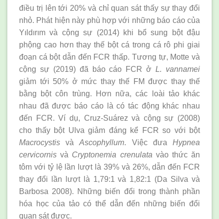
điều trị lên tới 20% và chỉ quan sát thấy sự thay đổi
nhỏ. Phát hiện này phù hợp với những báo cáo của
Yıldırım và cộng sự (2014) khi bổ sung bột đậu
phộng cao hơn thay thế bột cá trong cá rô phi giai
đoạn cá bột dẫn đến FCR thấp. Tương tự, Motte và
cộng sự (2019) đã báo cáo FCR ở
L. vannamei
giảm tới 50% ở mức thay thế FM được thay thế
bằng bột côn trùng. Hơn nữa, các loài tảo khác
nhau đã được báo cáo là có tác động khác nhau
đến FCR. Ví dụ, Cruz-Suárez và cộng sự (2008)
cho thấy bột Ulva giảm đáng kể FCR so với bột
Macrocystis
và
Ascophyllum
. Việc đưa
Hypnea
cervicornis
và
Cryptonemia crenulata
vào thức ăn
tôm với tỷ lệ lần lượt là 39% và 26%, dẫn đến FCR
thay đổi lần lượt là 1,79:1 và 1,82:1 (Da Silva và
Barbosa 2008). Những biến đổi trong thành phần
hóa học của tảo có thể dẫn đến những biến đổi
quan sát được.