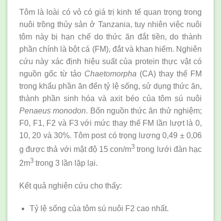
Tôm là loài có vỏ có giá trị kinh tế quan trọng trong
nuôi trồng thủy sản ở Tanzania, tuy nhiên việc nuôi
tôm này bị hạn chế do thức ăn đắt tiền, do thành
phần chính là bột cá (FM), đắt và khan hiếm. Nghiên
cứu này xác định hiệu suất của protein thực vật có
nguồn gốc từ tảo
Chaetomorpha
(CA) thay thế FM
trong khẩu phần ăn đến tỷ lệ sống, sử dụng thức ăn,
thành phần sinh hóa và axit béo của tôm sú nuôi
Penaeus monodon
. Bốn nguồn thức ăn thử nghiệm;
F0, F1, F2 và F3 với mức thay thế FM lần lượt là 0,
10, 20 và 30%. Tôm post có trọng lượng 0,49 ± 0,06
3
g được thả với mật độ 15 con/m
trong lưới đàn hạc
3
2m
trong 3 lần lặp lại.
Kết quả nghiên cứu cho thấy:
Tỷ lệ sống của tôm sú nuôi F2 cao nhất.