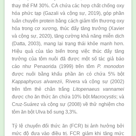
thay thế FM 30%. CA chứa các hợp chất chống oxy
hóa phức tạp (Gazali và cộng sự, 2019), góp phần
luân chuyển protein bằng cách giảm tổn thương oxy
hóa trong cơ xương, thúc đẩy tăng trưởng (Xavier
và cộng sự, 2020), tăng cường khả năng miễn dịch
(Datta, 2003), mang lại trạng thái khỏe mạnh hơn.
Hiệu quả của tảo biển trong việc thúc đẩy tăng
trưởng của tôm nuôi đã được một số tác giả báo
cáo như Penaorida (1999) trên tôm
P. monodon
được nuôi bằng khẩu phần ăn có chứa 5% bột
Kappaphycus alvarezii
, Rivera và cộng sự (2002)
trên tôm thẻ chân trắng
Litopenaeus vannamei
được cho ăn thức ăn chứa 10% bột
Macrocystis
; và
Cruz-Suárez và cộng sự (2008) về thử nghiệm cho
tôm ăn bột Ulva bổ sung 3,3%.
Tỷ lệ chuyển đổi thức ăn (FCR) bị ảnh hưởng bởi
mức độ đưa vào điều trị. FCR giảm khi tăng mức