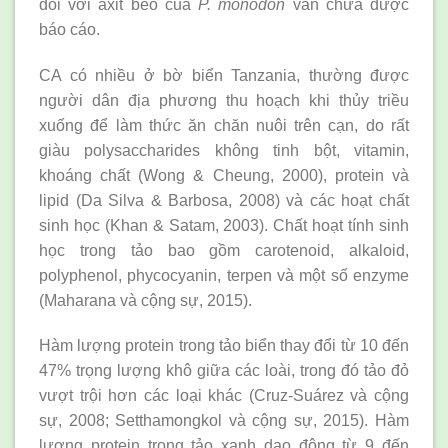
đối với axit béo của
P. monodon
vẫn chưa được
báo cáo.
CA có nhiều ở bờ biển Tanzania, thường được
người dân địa phương thu hoạch khi thủy triều
xuống để làm thức ăn chăn nuôi trên cạn, do rất
giàu polysaccharides không tinh bột, vitamin,
khoáng chất (Wong & Cheung, 2000), protein và
lipid (Da Silva & Barbosa, 2008) và các hoạt chất
sinh học (Khan & Satam, 2003). Chất hoạt tính sinh
học trong tảo bao gồm carotenoid, alkaloid,
polyphenol, phycocyanin, terpen và một số enzyme
(Maharana và cộng sự, 2015).
Hàm lượng protein trong tảo biển thay đổi từ 10 đến
47% trọng lượng khô giữa các loài, trong đó tảo đỏ
vượt trội hơn các loại khác (Cruz-Suárez và cộng
sự, 2008; Setthamongkol và cộng sự, 2015). Hàm
lượng protein trong tảo xanh dao động từ 9 đến