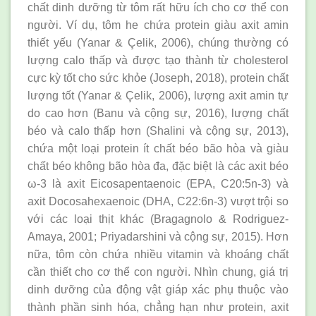
chất dinh dưỡng từ tôm rất hữu ích cho cơ thể con
người. Ví dụ, tôm he chứa protein giàu axit amin
thiết yếu (Yanar & Çelik, 2006), chúng thường có
lượng calo thấp và được tạo thành từ cholesterol
cực kỳ tốt cho sức khỏe (Joseph, 2018), protein chất
lượng tốt (Yanar & Çelik, 2006), lượng axit amin tự
do cao hơn (Banu và cộng sự, 2016), lượng chất
béo và calo thấp hơn (Shalini và cộng sự, 2013),
chứa một loại protein ít chất béo bão hòa và giàu
chất béo không bão hòa đa, đặc biệt là các axit béo
ω-3 là axit Eicosapentaenoic (EPA, C20:5n-3) và
axit Docosahexaenoic (DHA, C22:6n-3) vượt trội so
với các loại thịt khác (Bragagnolo & Rodriguez-
Amaya, 2001; Priyadarshini và cộng sự, 2015). Hơn
nữa, tôm còn chứa nhiều vitamin và khoáng chất
cần thiết cho cơ thể con người. Nhìn chung, giá trị
dinh dưỡng của động vật giáp xác phụ thuộc vào
thành phần sinh hóa, chẳng hạn như protein, axit