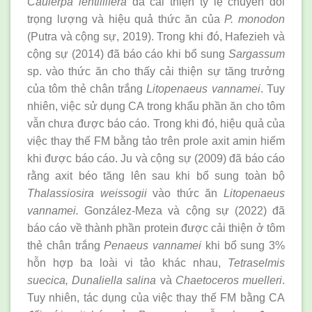
Caulerpa lentillifera
đã cải thiện tỷ lệ chuyển đổi
trọng lượng và hiệu quả thức ăn của
P. monodon
(Putra và cộng sự, 2019). Trong khi đó, Hafezieh và
cộng sự (2014) đã báo cáo khi bổ sung
Sargassum
sp. vào thức ăn cho thấy cải thiện sự tăng trưởng
của tôm thẻ chân trắng
Litopenaeus vannamei
. Tuy
nhiên, việc sử dụng CA trong khẩu phần ăn cho tôm
vẫn chưa được báo cáo. Trong khi đó, hiệu quả của
việc thay thế FM bằng tảo trên prole axit amin hiếm
khi được báo cáo. Ju và cộng sự (2009) đã báo cáo
rằng axit béo tăng lên sau khi bổ sung toàn bộ
Thalassiosira weissogii
vào thức ăn
Litopenaeus
vannamei.
González-Meza và cộng sự (2022) đã
báo cáo về thành phần protein được cải thiện ở tôm
thẻ chân trắng
Penaeus vannamei
khi bổ sung 3%
hỗn hợp ba loài vi tảo khác nhau,
Tetraselmis
suecica, Dunaliella salina
và
Chaetoceros muelleri
.
Tuy nhiên, tác dụng của việc thay thế FM bằng CA