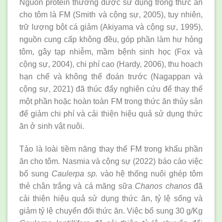
Nguồn protein thường được sử dụng trong thức ăn
cho tôm là FM (Smith và cộng sự, 2005), tuy nhiên,
trữ lượng bột cá giảm (Akiyama và cộng sự, 1995),
nguồn cung cấp không đều, góp phần làm hư hỏng
tôm, gây tạp nhiễm, mầm bệnh sinh học (Fox và
cộng sự, 2004), chi phí cao (Hardy, 2006), thu hoạch
hạn chế và không thể đoán trước (Nagappan và
cộng sự, 2021) đã thúc đẩy nghiên cứu để thay thế
một phần hoặc hoàn toàn FM trong thức ăn thủy sản
để giảm chi phí và cải thiện hiệu quả sử dụng thức
ăn ở sinh vật nuôi.
Tảo là loài tiềm năng thay thế FM trong khẩu phần
ăn cho tôm. Nasmia và cộng sự (2022) báo cáo việc
bổ sung
Caulerpa
sp.
vào hệ thống nuôi ghép tôm
thẻ chân trắng và cá măng sữa
Chanos chanos
đã
cải thiện hiệu quả sử dụng thức ăn, tỷ lệ sống và
giảm tỷ lệ chuyển đổi thức ăn. Việc bổ sung 30 g/Kg