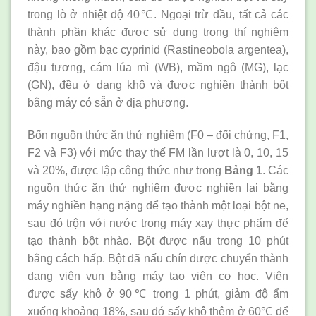
trong lò ở nhiệt độ 40℃. Ngoại trừ dầu, tất cả các
thành phần khác được sử dụng trong thí nghiệm
này, bao gồm bạc cyprinid (Rastineobola argentea),
đậu tương, cám lúa mì (WB), mầm ngô (MG), lạc
(GN), đều ở dạng khô và được nghiền thành bột
bằng máy có sẵn ở địa phương.
Bốn nguồn thức ăn thử nghiệm (F0 – đối chứng, F1,
F2 và F3) với mức thay thế FM lần lượt là 0, 10, 15
và 20%, được lập công thức như trong
Bảng 1
. Các
nguồn thức ăn thử nghiệm được nghiền lại bằng
máy nghiền hạng nặng để tạo thành một loại bột ne,
sau đó trộn với nước trong máy xay thực phẩm để
tạo thành bột nhào. Bột được nấu trong 10 phút
bằng cách hấp. Bột đã nấu chín được chuyển thành
dạng viên vụn bằng máy tạo viên cơ học. Viên
được sấy khô ở 90℃ trong 1 phút, giảm độ ẩm
xuống khoảng 18%, sau đó sấy khô thêm ở 60℃ để