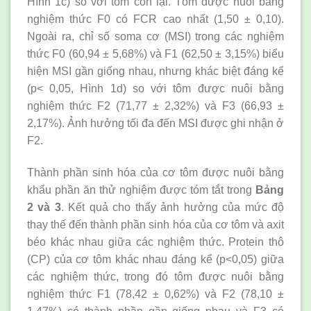
Hình 1c) so với tôm còn lại. Tôm được nuôi bằng
nghiệm thức F0 có FCR cao nhất (1,50 ± 0,10).
Ngoài ra, chỉ số soma cơ (MSI) trong các nghiệm
thức F0 (60,94 ± 5,68%) và F1 (62,50 ± 3,15%) biểu
hiện MSI gần giống nhau, nhưng khác biệt đáng kể
(p< 0,05, Hình 1d) so với tôm được nuôi bằng
nghiệm thức F2 (71,77 ± 2,32%) và F3 (66,93 ±
2,17%). Ảnh hưởng tối đa đến MSI được ghi nhận ở
F2.
Thành phần sinh hóa của cơ tôm được nuôi bằng
khẩu phần ăn thử nghiệm được tóm tắt trong
Bảng
2 và
3
. Kết quả cho thấy ảnh hưởng của mức độ
thay thế đến thành phần sinh hóa của cơ tôm và axit
béo khác nhau giữa các nghiệm thức. Protein thô
(CP) của cơ tôm khác nhau đáng kể (p<0,05) giữa
các nghiệm thức, trong đó tôm được nuôi bằng
nghiệm thức F1 (78,42 ± 0,62%) và F2 (78,10 ±