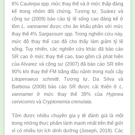
6%
Caulerpa
spp. mức thay thế và ở mức thấp đáng
kể trong nhóm đối chứng. Tương tự, Suárez và
cộng sự (2009) báo cáo tỷ lệ sống cao đáng kể ở
tôm
L. vannamei
được cho ăn khẩu phần với mức
thay thế 4%
Sargassum
spp.
Trong nghiên cứu này,
mức độ thay thế cao đã cho thấy làm giảm tỷ lệ
sống. Tuy nhiên, các nghiên cứu khác đã báo cáo
SR cao ở mức thay thế cao, bao gồm cả phát hiện
của Alvarez và cộng sự (2007) đã báo cáo SR trên
90% khi thay thế FM bằng đậu nành trong nuôi cấy
Litopenaeus schmitti
. Tương tự, Da Silva và
Barbosa (2008) báo cáo SR được cải thiện ở
L.
vannamei
ở mức thay thế 39% của
Hypnea
cervicornis
và
Cryptonemia crenulata
.
Tôm được nhiều chuyên gia y tế đánh giá là một
trong những thực phẩm lành mạnh nhất trên thế giới
vì có nhiều lợi ích dinh dưỡng (Joseph, 2018). Các