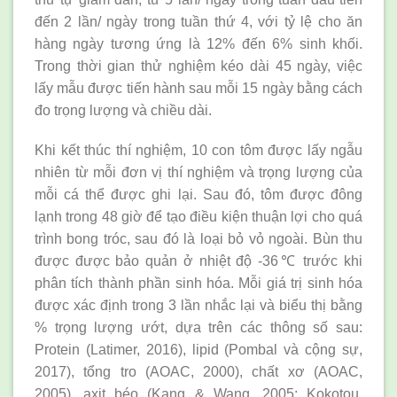
đến 2 lần/ ngày trong tuần thứ 4, với tỷ lệ cho ăn
hàng ngày tương ứng là 12% đến 6% sinh khối.
Trong thời gian thử nghiệm kéo dài 45 ngày, việc
lấy mẫu được tiến hành sau mỗi 15 ngày bằng cách
đo trọng lượng và chiều dài.
Khi kết thúc thí nghiệm, 10 con tôm được lấy ngẫu
nhiên từ mỗi đơn vị thí nghiệm và trọng lượng của
mỗi cá thể được ghi lại. Sau đó, tôm được đông
lạnh trong 48 giờ để tạo điều kiện thuận lợi cho quá
trình bong tróc, sau đó là loại bỏ vỏ ngoài. Bùn thu
được được bảo quản ở nhiệt độ -36℃ trước khi
phân tích thành phần sinh hóa. Mỗi giá trị sinh hóa
được xác định trong 3 lần nhắc lại và biểu thị bằng
% trọng lượng ướt, dựa trên các thông số sau:
Protein (Latimer, 2016), lipid (Pombal và cộng sự,
2017), tổng tro (AOAC, 2000), chất xơ (AOAC,
2005), axit béo (Kang & Wang, 2005; Kokotou,