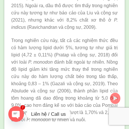
2015). Ngoài ra, dầu thô được tìm thấy trong nghiên
cứu này tương tự như báo cáo của Liu và cộng sự
(2021), nhưng khác với 8,2% chất xơ thô ở
P.
indicus
(Ravichandran và cộng sự, 2009).
Trong nghiên cứu này, tất cả các nghiệm thức đều
có hàm lượng lipid dưới 5%, tương tự như giá trị
lipid (4,72 ± 0,11%) (Pratap và cộng sự, 2018) đối
với loài
P. monodon
đánh bắt ngoài tự nhiên. Nồng
độ lipid giảm khi tăng mức thay thế trong nghiên
cứu này do hàm lượng chất béo trong tảo thấp,
khoảng 0,83 – 1% (Gazali và cộng sự, 2019). Theo
Abulude và cộng sự (2006), thành phần lipid của
tôm hoang dã dao động trong khoảng từ 5,0 đến
9,0%, cao hơn đáng kể so với báo cáo của Pombal
2
và cộng sự (2017) giá trị lần lượt là 1,70% và 2,69%
Liên hệ / Call us
đối với
P. monodon
tự nhiên và nuôi.
OPEN