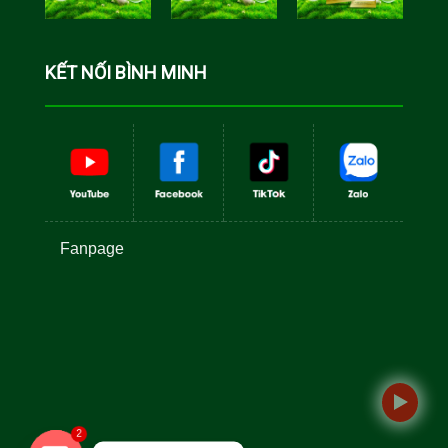
Cá Rô Phi
Toàn Đực
KẾT NỐI BÌNH MINH
Fanpage
2