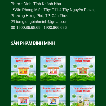
Phước Dinh, Tỉnh Khánh Hòa.
📍Văn Phòng Miền Tây: T11-4 Tây Nguyên Plaza,
Phường Hưng Phú, TP. Cần Thơ.
✉️
tomgiongbinhminh@gmail.com
☎︎
1900.86.68.69
-
1900.866.636
SẢN PHẨM BÌNH MINH
Tôm Sú Gia
Cua Sinh
Hóa Bình
Học Bình
Minh
Minh