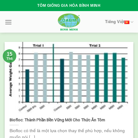
Skip
TÔM GIỐNG GIA HÓA BÌNH MINH
to
content
Tiếng Việt
15
Th6
Biofloc: Thành Phần Bền Vững Mới Cho Thức Ăn Tôm
Biofloc có thể là một lựa chọn thay thế phù hợp, nếu không
muốn nói [...]