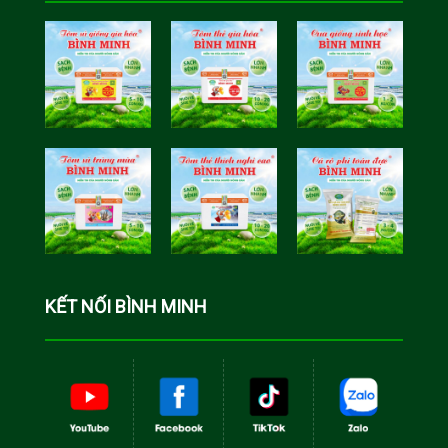
Tôm Sú Gia
Cua Sinh
Hóa Bình
Học Bình
Minh
Minh
Cá Rô Phi
Toàn Đực
KẾT NỐI BÌNH MINH