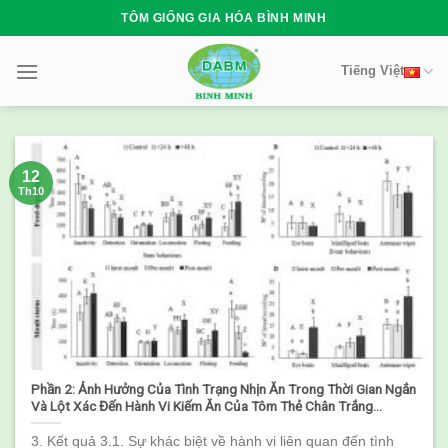
Skip
TÔM GIỐNG GIA HÓA BÌNH MINH
to
content
Tiếng Việt
12
Th10
Phần 2: Ảnh Hưởng Của Tình Trạng Nhịn Ăn Trong Thời Gian Ngắn
Và Lột Xác Đến Hành Vi Kiếm Ăn Của Tôm Thẻ Chân Trắng
(Litopenaeus vannamei)
3. Kết quả 3.1. Sự khác biệt về hành vi liên quan đến tình