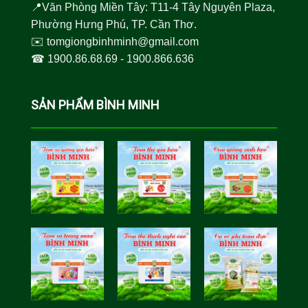
📍Văn Phòng Miền Tây: T11-4 Tây Nguyên Plaza,
Phường Hưng Phú, TP. Cần Thơ.
✉️
tomgiongbinhminh@gmail.com
☎︎
1900.86.68.69
-
1900.866.636
SẢN PHẨM BÌNH MINH
Tôm Sú Gia
Cua Sinh
Hóa Bình
Học Bình
Minh
Minh