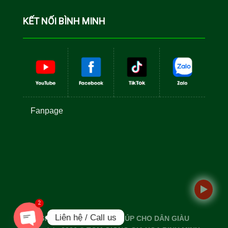
Cá Rô Phi
Toàn Đực
KẾT NỐI BÌNH MINH
Fanpage
2
Liên hệ / Call us
GIỐNG TỐT TÔM TO - GIÚP CHO DÂN GIÀU