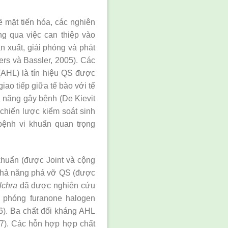
về mặt tiến hóa, các nghiên
ng qua việc can thiệp vào
n xuất, giải phóng và phát
rs và Bassler, 2005). Các
 (AHL) là tín hiệu QS được
ao tiếp giữa tế bào với tế
ả năng gây bệnh (De Kievit
 chiến lược kiểm soát sinh
bệnh vi khuẩn quan trọng
khuẩn (được Joint và cộng
ó khả năng phá vỡ QS (được
lchra
đã được nghiên cứu
i phóng furanone halogen
6). Ba chất đối kháng AHL
7). Các hỗn hợp hợp chất