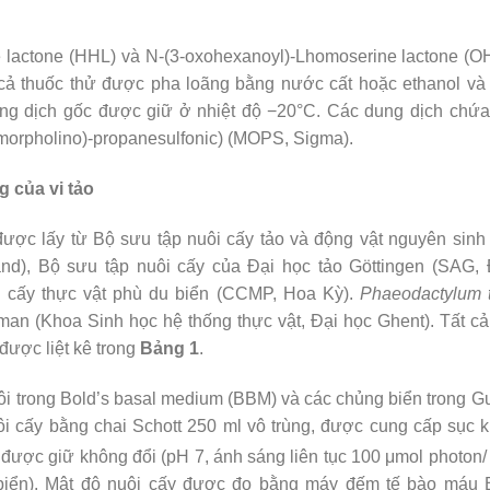
 lactone (HHL) và N-(3-oxohexanoyl)-Lhomoserine lactone (
t cả thuốc thử được pha loãng bằng nước cất hoặc ethanol v
dung dịch gốc được giữ ở nhiệt độ −20°C. Các dung dịch ch
-morpholino)-propanesulfonic) (MOPS, Sigma).
g của vi tảo
được lấy từ Bộ sưu tập nuôi cấy tảo và động vật nguyên sin
and), Bộ sưu tập nuôi cấy của Đại học tảo Göttingen (SAG,
ôi cấy thực vật phù du biển (CCMP, Hoa Kỳ).
Phaeodactylum t
rman (Khoa Sinh học hệ thống thực vật, Đại học Ghent). Tất 
được liệt kê trong
Bảng 1
.
i trong Bold’s basal medium (BBM) và các chủng biển trong Gu
i cấy bằng chai Schott 250 ml vô trùng, được cung cấp sục k
 được giữ không đổi (pH 7, ánh sáng liên tục 100 μmol photon/
 biển). Mật độ nuôi cấy được đo bằng máy đếm tế bào máu