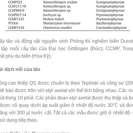
ấy tảo và động vật nguyên sinh Phòng thí nghiệm biển Dunst
tập nuôi cấy tảo của Đại học Göttingen (Đức); CCMP, Trung
vật phù du biển (Hoa Kỳ).
ừ ​​dịch nổi của tảo
ộng can thiệp QS được chuẩn bị theo Teplitski và cộng sự (2
 tế bào được trộn với etyl axetat với thể tích bằng nhau. Các 
út trong 10 phút. Các phân đoạn etyl axetat được thu thập và bư
 được cô quay dưới áp suất giảm ở nhiệt độ nước 30°C và được
oãng với 300 μl nước cất. Tất cả các mẫu được giữ ở nhiệt độ
sử dụng tiếp theo.