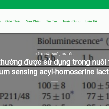
ủ
Giới Thiệu
Sản Phẩm
Tin Tức
Tuyển Dụng
Liên Hệ
KỸ THUẬT NUÔI
,
TIN TỨC
thường được sử dụng trong nuôi t
um sensing acyl-homoserine lac