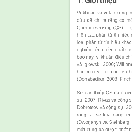
1. Giới thiệu
Vi khuẩn và vi tảo cùng tồ
cứu đã chỉ ra rằng có mộ
Quorum sensing (QS) — gia
hiện các phân tử tín hiệ
loại phân tử tín hiệu khá
nghiên cứu nhiều nhất cho
bào này, vi khuẩn điều ch
và Iglewski, 2000; Willia
học mới vì có mối liên 
(Donabedian, 2003; Finch 
Sự can thiệp QS đã được 
sự, 2007; Rivas và cộng s
Dobretsov và cộng sự, 20
rộng rãi về khả năng ức
(Dworjanyn và Steinberg,
mới cũng đã được phát h