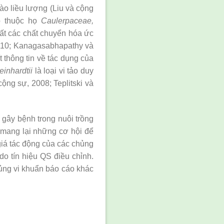
ào liều lượng (Liu và cộng
ảo thuộc họ
Caulerpaceae,
ất các chất chuyển hóa ức
2010; Kanagasabhapathy và
t thông tin về tác dụng của
inhardtii
là loại vi tảo duy
ộng sự, 2008; Teplitski và
 gây bệnh trong nuôi trồng
ể mang lại những cơ hội để
giá tác động của các chủng
do tín hiệu QS điều chỉnh.
ủng vi khuẩn báo cáo khác