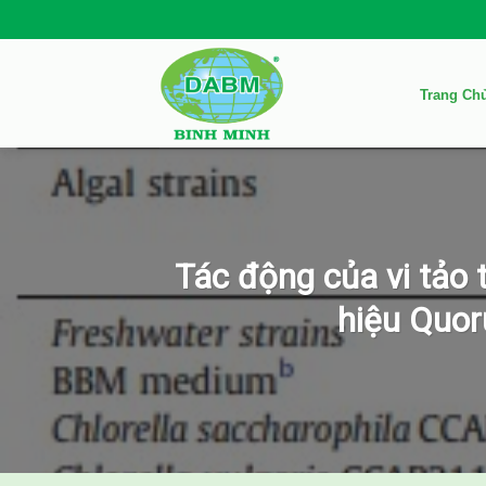
Skip
to
content
Trang Ch
Tác động của vi tảo 
hiệu Quor