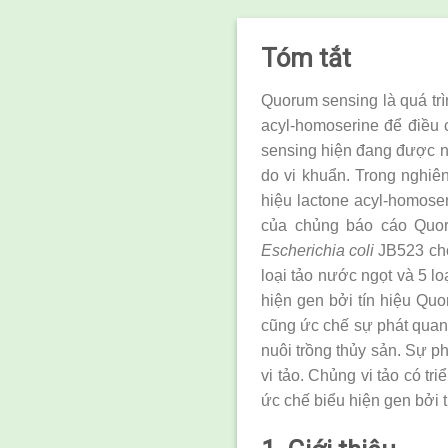
Tóm tắt
Quorum sensing là quá trì
acyl-homoserine để điều 
sensing hiện đang được n
do vi khuẩn. Trong nghiên
hiệu lactone acyl-homose
của chủng báo cáo Quo
Escherichia coli
JB523 cho 
loại tảo nước ngọt và 5 lo
hiện gen bởi tín hiệu Quo
cũng ức chế sự phát quan
nuôi trồng thủy sản. Sự p
vi tảo. Chủng vi tảo có tr
ức chế biểu hiện gen bởi 