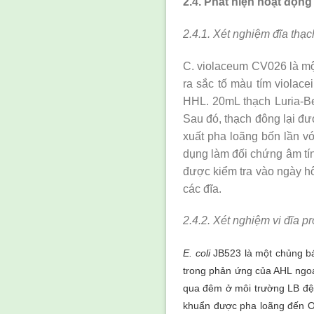
2.4. Phát hiện hoạt độn
2.4.1. Xét nghiệm đĩa th
C. violaceum CV026 là mộ
ra sắc tố màu tím violac
HHL. 20mL thạch Luria-Be
Sau đó, thạch đông lại đ
xuất pha loãng bốn lần vớ
dụng làm đối chứng âm tín
được kiểm tra vào ngày h
các đĩa.
2.4.2. Xét nghiệm vi đĩa 
E. coli
JB523 là một chủng bá
trong phản ứng của AHL ngo
qua đêm ở môi trường LB đệm
khuẩn được pha loãng đến 