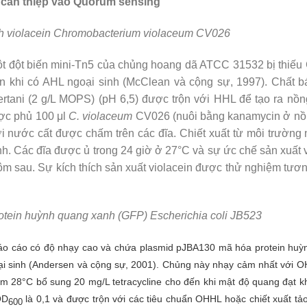
g can thiệp vào Quorum sensing
ạch violacein Chromobacterium violaceum CV026
t đột biến mini-Tn5 của chủng hoang dã ATCC 31532 bị thiếu C
ein khi có AHL ngoại sinh (McClean và cộng sự, 1997). Chất 
rtani (2 g/L MOPS) (pH 6,5) được trộn với HHL để tạo ra nồng
ược phủ 100 μl
C. violaceum
CV026 (nuôi bằng kanamycin ở nồng
i nước cất được chấm trên các đĩa. Chiết xuất từ ​​môi trường
h. Các đĩa được ủ trong 24 giờ ở 27°C và sự ức chế sản xuất 
ôm sau. Sự kích thích sản xuất violacein được thử nghiệm tươ
protein huỳnh quang xanh (GFP) Escherichia coli JB523
o cáo có độ nhạy cao và chứa plasmid pJBA130 mã hóa protein huỳ
ại sinh (Andersen và cộng sự, 2001). Chủng này nhạy cảm nhất với 
 28°C bổ sung 20 mg/L tetracycline cho đến khi mật độ quang đạt k
OD
là 0,1 và được trộn với các tiêu chuẩn OHHL hoặc chiết xuất tả
600