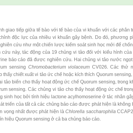
nh giao tiếp giữa tế bào với tế bào của vi khuẩn với các phân t
chỉnh độc lực của nhiều vi khuẩn gây bệnh. Do đó, phương 
ghiên cứu như một chiến lược kiểm soát sinh học mới để chống
 cứu này, tác động của 19 chủng vi tảo đối với kiểu hình của
rine báo cáo đã được nghiên cứu. Hai chủng vi tảo nước ngọt 
rum sensing
Chromobacterium violaceum
CV026. Các thử ng
thấy chiết xuất vi tảo ức chế hoặc kích thích Quorum sensing, 
ại tảo biển cho thấy hoạt động ức chế Quorum sensing, trong khi
rum sensing. Các chủng vi tảo cho thấy hoạt động ức chế tro
g sinh học bởi tính hiệu lactone acylhomoserine ở tác nhân g
hát triển của tất cả các chủng báo cáo được phát hiện là khôn
iển vọng nhất được phát hiện là
Chlorella saccharophila
CCAP211
tín hiệu Quorum sensing ở cả ba chủng báo cáo.