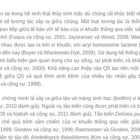
n tại trong hệ sinh thái thủy sinh mặc dù chúng rất khác biệt 
t số tương tác xảy ra giữa chúng. Một loại tương tác là thô
o tiếp giữa tế bào với tế bào của vi khuẩn thông qua việc sả
u nhỏ (Fuqua và cộng sự, 2001; Jayaraman và Wood, 2008; Wate
c nhau được tạo ra bởi vi khuẩn, với acyl homoserine lactone
 đến nay (Boyer và Wisniewski-Dyé, 2009). Sử dụng hệ thống gi
ỉnh biểu hiện gen quan trọng cho sự sống, sự phát triển, và kh
ms và cộng sự, 2000). Khả năng can thiệp vào QS tạo nên một
hệ giữa QS và quá trình sinh bệnh của nhiều tác nhân gây 
và cộng sự, 1998).
chứng minh là xảy ra giữa tảo và màng sinh học (biofilm) vi 
ự, 2010 đánh giá). Ngoài ra, tảo biển cũng được phát hiện c
09 và Natrah và cộng sự, 2011 đánh giá). Tảo biển
Delisea pu
 chế quá trình xâm chiếm của vi khuẩn thông qua việc giả
 1999; Givskov và cộng sự, 1996; Rasmussen và Givskov, 200
iện từ tảo đỏ
Ahnfeltiopsis flabelliformis
(Kim và cộng sự, 200