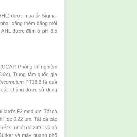
OHHL) được mua từ Sigma-
à pha loãng thêm bằng môi
ứa AHL được đệm ở pH 6,5
h (CCAP, Phòng thí nghiệm
 Đức), Trung tâm quốc gia
ricornutum
PT18.6 là quà
cả các chủng được sử dụng
illard’s F2 medium. Tất cả
hí lọc 0,22 μm. Tất cả các
2
 m
/ s, nhiệt độ 24°C và độ
 Bürker và máy quang phổ