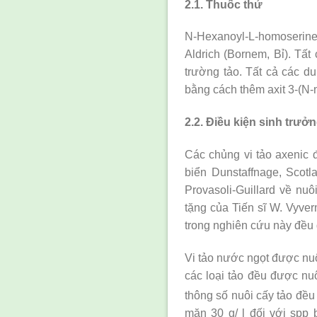
2.1. Thuốc thử
N-Hexanoyl-L-homoserine
Aldrich (Bornem, Bỉ). Tấ
trường tảo. Tất cả các 
bằng cách thêm axit 3-(N
2.2. Điều kiện sinh trưởn
Các chủng vi tảo axenic 
biển Dunstaffnage, Scotl
Provasoli-Guillard về nu
tặng của Tiến sĩ W. Vyve
trong nghiên cứu này đều 
Vi tảo nước ngọt được nuô
các loại tảo đều được nuô
thông số nuôi cấy tảo đều
mặn 30 g/ l đối với spp