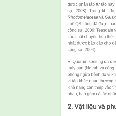
được phân lập từ tảo này 
sự, 2008). Trong khi đ
Rhodomelaceae
và
Galax
chế QS cũng đã được báo 
cộng sự, 2009; Teasdale và
các chất chuyển hóa thứ c
nhất được báo cáo cho đến
cộng sự, 2004).
Vì Quorum sensing đã được
thủy sản (Natrah và cộng 
phòng ngừa bệnh do vi khu
vi tảo khác nhau thường đ
Khả năng can thiệp vào t
nhau, bao gồm cả tác nh
2. Vật liệu và p