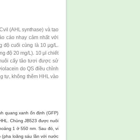
viI (AHL synthase) và tạo
báo cáo nhạy cảm nhất với
 độ cuối cùng là 10 μg/L.
 độ 20 mg/L). 10 μl chiết
 nuôi cấy tảo tươi được sử
violacein do QS điều chỉnh
ng tự, không thêm HHL vào
nh quang xanh ổn định (GFP)
OHHL. Chủng JB523 được nuôi
hoảng 1 ở 550 nm. Sau đó, vi
o (pha loãng sáu lần với nước