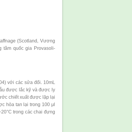
affnage (Scotland, Vương
 tâm quốc gia Provasoli-
004) với các sửa đổi. 10mL
mẫu được lắc kỹ và được ly
ớc chiết xuất được lặp lại
 hòa tan lại trong 100 μl
 −20°C trong các chai đựng