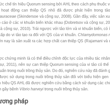
ức chế tín hiệu Quorum sensing bởi AHL theo cách phụ thuộc v
ó, hoạt động can thiệp QS nhỏ đã được phát hiện trong t
auraceae
(Skindersoe và cộng sự, 2008). Gần đây, việc sản xu
cáo ở các vi khuẩn biển khác nhau (Dobretsov và cộng sự, 
 cộng sự, 2010). Trái ngược với tảo lớn và vi khuẩn biển, có í
ấp do vi tảo tạo ra đối với QS của vi khuẩn.
Chlamydomonas re
 nay là sản xuất ra các hợp chất can thiệp QS (Rajamani và c
 chứng minh là có thể điều chỉnh độc lực của nhiều tác nhân
sự, 2011), nên sự can thiệp Quorum sensing của vi tảo có th
ẩn trong nuôi trồng thủy sản. Do đó, nghiên cứu này đã đánh 
ược sử dụng trong nuôi trồng thủy sản đối với biểu hiện gen 
ín hiệu QS AHL đã được nghiên cứu bằng cách sử dụng các ch
ân gây bệnh
Vibrio harveyi
trong nuôi trồng thủy sản.
hương pháp