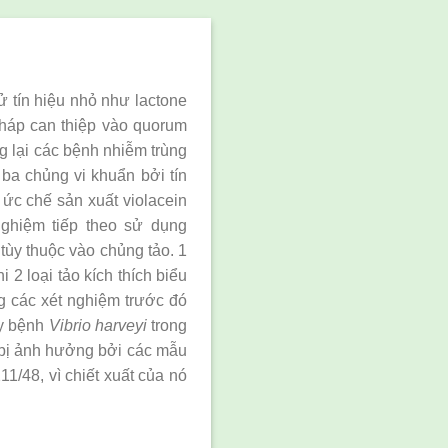
ử tín hiệu nhỏ như lactone
pháp can thiệp vào quorum
 lại các bệnh nhiễm trùng
 ba chủng vi khuẩn bởi tín
ức chế sản xuất violacein
hiệm tiếp theo sử dụng
tùy thuộc vào chủng tảo. 1
 2 loại tảo kích thích biểu
ng các xét nghiệm trước đó
ây bệnh
Vibrio harveyi
trong
g bị ảnh hưởng bởi các mẫu
/48, vì chiết xuất của nó