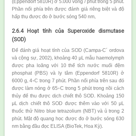
(Eppendorf 5810R) ở 5.000 vòng / phút trong 5 phút.
Phần nổi phía trên được đánh giá riêng biệt và độ
hấp thụ được đo ở bước sóng 540 nm,
2.6.4 Hoạt tính của Superoxide dismutase
(SOD)
Để đánh giá hoạt tính của SOD (Campa-C´ ordova
và cộng sự, 2002), khoảng 40 μL mẫu haemolymph
được pha loãng với 10 thể tích nước muối đệm
phosphat (PBS) và ly tâm (Eppendorf 5810R) ở
6000 g, 4◦C trong 7 phút. Phần nổi phía trên sau đó
được làm nóng ở 65◦C trong 5 phút trong nồi cách
thủy để thu được dịch chiết thô SOD. Khoảng 150
μL dịch chiết thô SOD được thêm vào với 50 μL
thuốc thử Nitro blue tetrazolium (NBT) và ủ trong 2
phút. Mật độ quang học được đo ở bước sóng 630
nm bằng đầu đọc ELISA (BioTek, Hoa Kỳ).