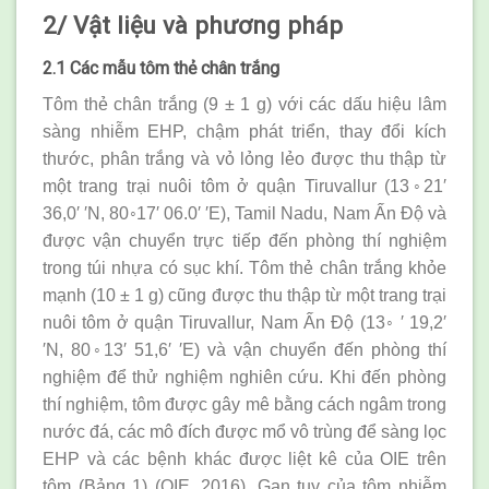
2/ Vật liệu và phương pháp
2.1 Các mẫu tôm thẻ chân trắng
Tôm thẻ chân trắng (9 ± 1 g) với các dấu hiệu lâm
sàng nhiễm EHP, chậm phát triển, thay đổi kích
thước, phân trắng và vỏ lỏng lẻo được thu thập từ
một trang trại nuôi tôm ở quận Tiruvallur (13◦21′
36,0′ ′N, 80◦17′ 06.0′ ′E), Tamil Nadu, Nam Ấn Độ và
được vận chuyển trực tiếp đến phòng thí nghiệm
trong túi nhựa có sục khí. Tôm thẻ chân trắng khỏe
mạnh (10 ± 1 g) cũng được thu thập từ một trang trại
nuôi tôm ở quận Tiruvallur, Nam Ấn Độ (13◦ ′ 19,2′
′N, 80◦13′ 51,6′ ′E) và vận chuyển đến phòng thí
nghiệm để thử nghiệm nghiên cứu. Khi đến phòng
thí nghiệm, tôm được gây mê bằng cách ngâm trong
nước đá, các mô đích được mổ vô trùng để sàng lọc
EHP và các bệnh khác được liệt kê của OIE trên
tôm (Bảng 1) (OIE, 2016). Gan tụy của tôm nhiễm