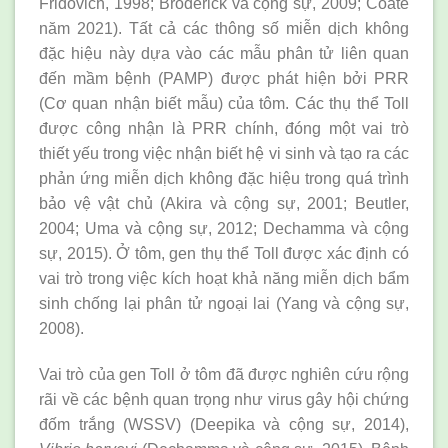
Fridovich, 1998; Broderick và cộng sự, 2009; Coate
năm 2021). Tất cả các thông số miễn dịch không
đặc hiệu này dựa vào các mẫu phân tử liên quan
đến mầm bệnh (PAMP) được phát hiện bởi PRR
(Cơ quan nhận biết mẫu) của tôm. Các thụ thể Toll
được công nhận là PRR chính, đóng một vai trò
thiết yếu trong việc nhận biết hệ vi sinh và tạo ra các
phản ứng miễn dịch không đặc hiệu trong quá trình
bảo vệ vật chủ (Akira và cộng sự, 2001; Beutler,
2004; Uma và cộng sự, 2012; Dechamma và cộng
sự, 2015). Ở tôm, gen thụ thể Toll được xác định có
vai trò trong việc kích hoạt khả năng miễn dịch bẩm
sinh chống lại phân tử ngoại lai (Yang và cộng sự,
2008).
Vai trò của gen Toll ở tôm đã được nghiên cứu rộng
rãi về các bệnh quan trọng như virus gây hội chứng
đốm trắng (WSSV) (Deepika và cộng sự, 2014),