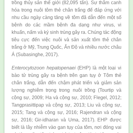
trồng thủy sản thế giới (82,095 tấn). Sự thâm canh
hóa trong nuôi tôm thẻ chân trắng để đáp ứng với
nhu cầu ngày càng tăng về tôm đã dẫn đến một số
bệnh do các mầm bệnh đa dạng như virus, vi
khuẩn, nấm và ký sinh trùng gây ra. Chúng tác động
tiêu cực đến việc nuôi và sản xuất tôm thẻ chân
trắng ở Mỹ, Trung Quốc, Ấn Độ và nhiều nước châu
Á (Subasinghe, 2017).
Enterocytozoon hepatopenaei
(EHP) là một loại vi
bào tử trùng gây ra bệnh trên gan tụy ở Tôm thẻ
chân trắng, dẫn đến chậm phát triển và giảm sản
lượng nghiêm trọng trong nuôi trồng (Tourtip và
cộng sự, 2009; Ha và cộng sự, 2010; Flegel, 2012;
Tangprasittipap và cộng sự, 2013; Liu và cộng sự,
2015; Tang và cộng sự, 2016; Rajendran và cộng
sự, 2016; Gir-idharan và Uma, 2017). EHP được
biết là lây nhiễm vào gan tụy của tôm, nơi đóng vai