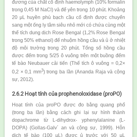
đương của chất cố định haemolymph (10% formalin
trong 0,45 M NaCl) và để yên trong 10 phút. Khoảng
20 μL huyền phù bạch cầu cố định được chuyển
sang một ống ly tâm siêu nhỏ mới có chứa cùng một
thể tích dung dịch Rose Bengal (1,2% Rose Bengal
trong 50% ethanol) để nhuộm hồng cầu và ủ ở nhiệt
độ môi trường trong 20 phút. Tổng số hồng cầu
được đếm trong 5/25 ô vuông trên một buồng đếm
tế bào Neubauer cải tiến (Thể tích ô vuông = 0,2×
3
0,2 × 0,1 mm
) trong ba lần (Ananda Raja và cộng
sự, 2012).
2.6.2 Hoạt tính của prophenoloxidase (proPO)
Hoạt tính của proPO được đo bằng quang phổ
(trong ba lần) bằng cách ghi lại sự hình thành
dopachrome từ L-dihydrox- yphenylalanine (L-
DOPA) (Gollas-Galv´ an và cộng sự, 1999). Hỗn
dịch tế bào (100 μL) được ủ trước với 50 μL