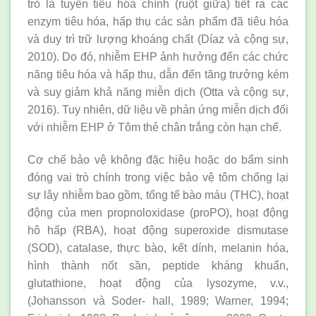
trò là tuyến tiêu hóa chính (ruột giữa) tiết ra các
enzym tiêu hóa, hấp thụ các sản phẩm đã tiêu hóa
và duy trì trữ lượng khoáng chất (Díaz và cộng sự,
2010). Do đó, nhiễm EHP ảnh hưởng đến các chức
năng tiêu hóa và hấp thu, dẫn đến tăng trưởng kém
và suy giảm khả năng miễn dịch (Otta và cộng sự,
2016). Tuy nhiên, dữ liệu về phản ứng miễn dịch đối
với nhiễm EHP ở Tôm thẻ chân trắng còn hạn chế.
Cơ chế bảo vệ không đặc hiệu hoặc do bẩm sinh
đóng vai trò chính trong việc bảo vệ tôm chống lại
sự lây nhiễm bao gồm, tổng tế bào máu (THC), hoạt
động của men propnoloxidase (proPO), hoạt động
hô hấp (RBA), hoạt động superoxide dismutase
(SOD), catalase, thực bào, kết dính, melanin hóa,
hình thành nốt sần, peptide kháng khuẩn,
glutathione, hoạt động của lysozyme, v.v.,
(Johansson và Soder- hall, 1989; Warner, 1994;