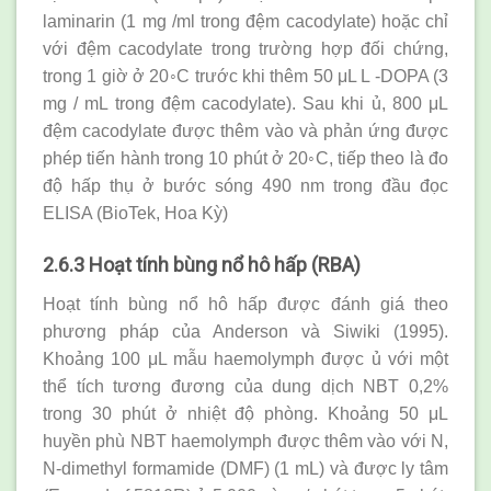
laminarin (1 mg /ml trong đệm cacodylate) hoặc chỉ
với đệm cacodylate trong trường hợp đối chứng,
trong 1 giờ ở 20◦C trước khi thêm 50 μL L -DOPA (3
mg / mL trong đệm cacodylate). Sau khi ủ, 800 μL
đệm cacodylate được thêm vào và phản ứng được
phép tiến hành trong 10 phút ở 20◦C, tiếp theo là đo
độ hấp thụ ở bước sóng 490 nm trong đầu đọc
ELISA (BioTek, Hoa Kỳ)
2.6.3 Hoạt tính bùng nổ hô hấp (RBA)
Hoạt tính bùng nổ hô hấp được đánh giá theo
phương pháp của Anderson và Siwiki (1995).
Khoảng 100 μL mẫu haemolymph được ủ với một
thể tích tương đương của dung dịch NBT 0,2%
trong 30 phút ở nhiệt độ phòng. Khoảng 50 μL
huyền phù NBT haemolymph được thêm vào với N,
N-dimethyl formamide (DMF) (1 mL) và được ly tâm