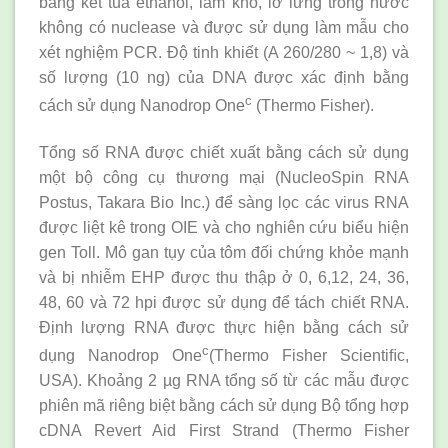
bằng kết tủa ethanol, làm khô, lơ lửng trong nước
không có nuclease và được sử dụng làm mẫu cho
xét nghiệm PCR. Độ tinh khiết (A 260/280 ~ 1,8) và
số lượng (10 ng) của DNA được xác định bằng
c
cách sử dụng Nanodrop One
(Thermo Fisher).
Tổng số RNA được chiết xuất bằng cách sử dụng
một bộ công cụ thương mại (NucleoSpin RNA
Postus, Takara Bio Inc.) để sàng lọc các virus RNA
được liệt kê trong OIE và cho nghiên cứu biểu hiện
gen Toll. Mô gan tụy của tôm đối chứng khỏe mạnh
và bị nhiễm EHP được thu thập ở 0, 6,12, 24, 36,
48, 60 và 72 hpi được sử dụng để tách chiết RNA.
Định lượng RNA được thực hiện bằng cách sử
c
dụng Nanodrop One
(Thermo Fisher Scientiﬁc,
USA). Khoảng 2 µg RNA tổng số từ các mẫu được
phiên mã riêng biệt bằng cách sử dụng Bộ tổng hợp
cDNA Revert Aid First Strand (Thermo Fisher