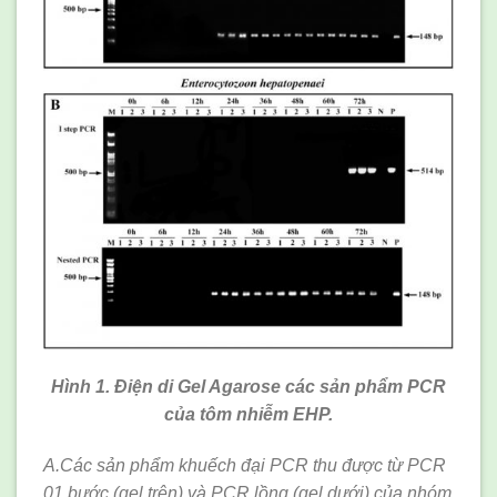
Hình 1. Điện di Gel Agarose các sản phẩm PCR
của tôm nhiễm EHP.
A.Các sản phẩm khuếch đại PCR thu được từ PCR
01
bước (gel trên) và PCR lồng (gel dưới) của nhóm