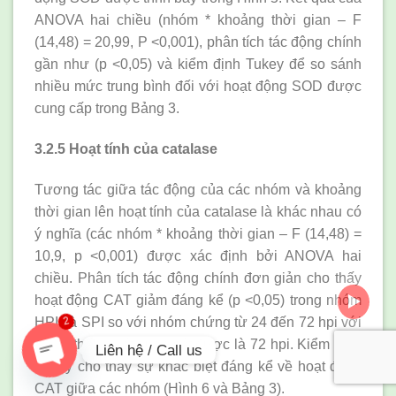
ANOVA hai chiều (nhóm * khoảng thời gian – F
(14,48) = 20,99, P <0,001), phân tích tác động chính
gần như (p <0,05) và kiểm định Tukey để so sánh
nhiều mức trung bình đối với hoạt động SOD được
cung cấp trong Bảng 3.
3.2.5 Hoạt tính của catalase
Tương tác giữa tác động của các nhóm và khoảng
thời gian lên hoạt tính của catalase là khác nhau có
ý nghĩa (các nhóm * khoảng thời gian – F (14,48) =
10,9, p <0,001) được xác định bởi ANOVA hai
chiều. Phân tích tác động chính đơn giản cho thấy
hoạt động CAT giảm đáng kể (p <0,05) trong nhóm
HPI và SPI so với nhóm chứng từ 24 đến 72 hpi với
2
giá trị thấp nhất quan sát được là 72 hpi. Kiểm định
Liên hệ / Call us
Tukey cho thấy sự khác biệt đáng kể về hoạt động
CAT giữa các nhóm (Hình 6 và Bảng 3).
OPEN