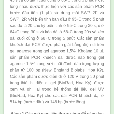
45 s và độ giãn cuối cùng ở 68◦C trong 5 phút. PCR
lồng nhau được thực hiện với các sản phẩm PCR
bước đầu tiên (1 μL) sử dụng mồi SWP_2F và
SWP_2R với biến tính ban đầu ở 95◦C trong 5 phút
sau đó là 20 chu kỳ biến tính ở 95◦C trong 30 s, ủ ở
64◦C trong 30 s và kéo dài ở 68◦C trong 20s và kéo
dài cuối cùng ở 68◦C trong 5 phút. Các sản phẩm
khuếch đại PCR được phân giải bằng điện di trên
gel agarose trong gel agarose 1,5%. Khoảng 10 μL
sản phẩm PCR khuếch đại được nạp trong gel
agarose 1,5% cùng với chất đánh dấu trọng lượng
phân tử 100 bp (New England Biolabs, Hoa Kỳ).
Các sản phẩm được điện di ở 120 V trong 30 phút
trong thiết bị điện di gel (BioRad, Hoa Kỳ), được
xem và ghi lại trong hệ thống tài liệu gel UV
(BioRad, Hoa Kỳ) cho các dải PCR khuếch đại ở
514 bp (bước đầu) và 148 bp (bước lồng)
Bảng 1 Các mô mục tiêu được chọn để sàng lọc