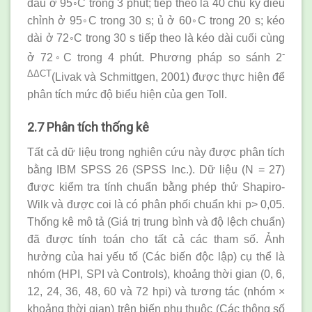
đầu ở 95◦C trong 3 phút; tiếp theo là 40 chu kỳ điều
chỉnh ở 95◦C trong 30 s; ủ ở 60◦C trong 20 s; kéo
dài ở 72◦C trong 30 s tiếp theo là kéo dài cuối cùng
-
ở 72◦C trong 4 phút. Phương pháp so sánh 2
ΔΔCT
(Livak và Schmittgen, 2001) được thực hiện để
phân tích mức độ biểu hiện của gen Toll.
2.7 Phân tích thống kê
Tất cả dữ liệu trong nghiên cứu này được phân tích
bằng IBM SPSS 26 (SPSS Inc.). Dữ liệu (N = 27)
được kiểm tra tính chuẩn bằng phép thử Shapiro-
Wilk và được coi là có phân phối chuẩn khi p> 0,05.
Thống kê mô tả (Giá trị trung bình và độ lệch chuẩn)
đã được tính toán cho tất cả các tham số. Ảnh
hưởng của hai yếu tố (Các biến độc lập) cụ thể là
nhóm (HPI, SPI và Controls), khoảng thời gian (0, 6,
12, 24, 36, 48, 60 và 72 hpi) và tương tác (nhóm ×
khoảng thời gian) trên biến phụ thuộc (Các thông số