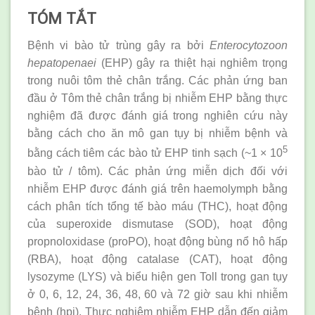
TÓM TẮT
Bệnh vi bào tử trùng gây ra bởi
Enterocytozoon
hepatopenaei
(EHP) gây ra thiệt hại nghiêm trọng
trong nuôi tôm thẻ chân trắng. Các phản ứng ban
đầu ở Tôm thẻ chân trắng bị nhiễm EHP bằng thực
nghiệm đã được đánh giá trong nghiên cứu này
bằng cách cho ăn mô gan tụy bị nhiễm bệnh và
5
bằng cách tiêm các bào tử EHP tinh sạch (~1 × 10
bào tử / tôm). Các phản ứng miễn dịch đối với
nhiễm EHP được đánh giá trên haemolymph bằng
cách phân tích tổng tế bào máu (THC), hoạt động
của superoxide dismutase (SOD), hoạt động
propnoloxidase (proPO), hoạt động bùng nổ hô hấp
(RBA), hoạt động catalase (CAT), hoạt động
lysozyme (LYS) và biểu hiện gen Toll trong gan tụy
ở 0, 6, 12, 24, 36, 48, 60 và 72 giờ sau khi nhiễm
bệnh (hpi). Thực nghiệm nhiễm EHP dẫn đến giảm