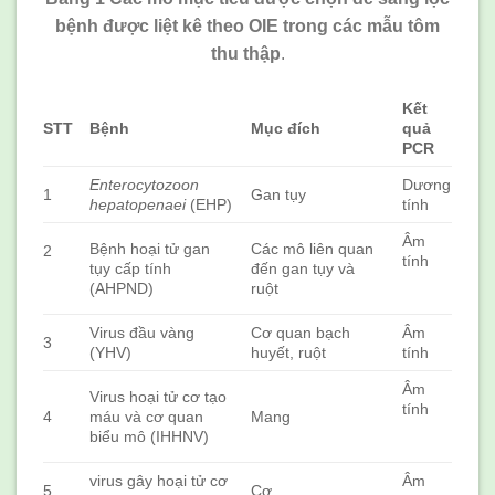
bệnh được liệt kê theo OIE trong các mẫu tôm
thu thập
.
Kết
STT
Bệnh
Mục đích
quả
PCR
Enterocytozoon
Dương
1
Gan tụy
hepatopenaei
(EHP)
tính
Âm
Bệnh hoại tử gan
Các mô liên quan
2
tính
tụy cấp tính
đến gan tụy và
(AHPND)
ruột
Virus đầu vàng
Cơ quan bạch
Âm
3
(YHV)
huyết, ruột
tính
Âm
Virus hoại tử cơ tạo
tính
4
máu và cơ quan
Mang
biểu mô (IHHNV)
virus gây hoại tử cơ
Âm
5
Cơ