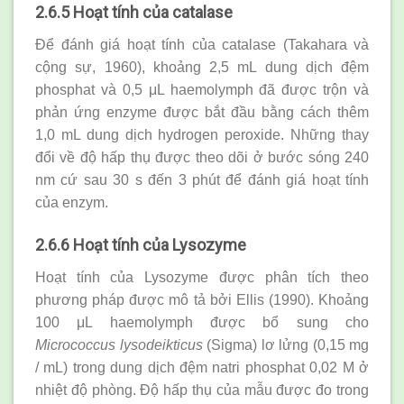
2.6.5 Hoạt tính của catalase
Để đánh giá hoạt tính của catalase (Takahara và
cộng sự, 1960), khoảng 2,5 mL dung dịch đệm
phosphat và 0,5 μL haemolymph đã được trộn và
phản ứng enzyme được bắt đầu bằng cách thêm
1,0 mL dung dịch hydrogen peroxide. Những thay
đổi về độ hấp thụ được theo dõi ở bước sóng 240
nm cứ sau 30 s đến 3 phút để đánh giá hoạt tính
của enzym.
2.6.6 Hoạt tính của Lysozyme
Hoạt tính của Lysozyme được phân tích theo
phương pháp được mô tả bởi Ellis (1990). Khoảng
100 μL haemolymph được bổ sung cho
Micrococcus lysodeikticus
(Sigma) lơ lửng (0,15 mg
/ mL) trong dung dịch đệm natri phosphat 0,02 M ở
nhiệt độ phòng. Độ hấp thụ của mẫu được đo trong