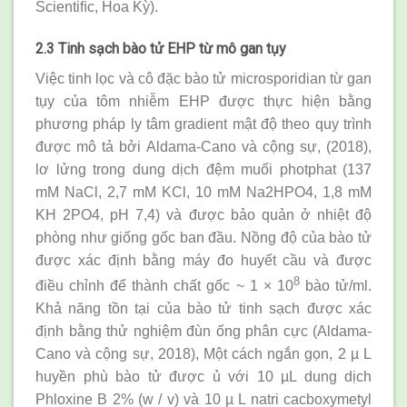
Scientiﬁc, Hoa Kỳ).
2.3 Tinh sạch bào tử EHP từ mô gan tụy
Việc tinh lọc và cô đặc bào tử microsporidian từ gan
tụy của tôm nhiễm EHP được thực hiện bằng
phương pháp ly tâm gradient mật độ theo quy trình
được mô tả bởi Aldama-Cano và cộng sự, (2018),
lơ lửng trong dung dịch đệm muối photphat (137
mM NaCl, 2,7 mM KCl, 10 mM Na2HPO4, 1,8 mM
KH 2PO4, pH 7,4) và được bảo quản ở nhiệt độ
phòng như giống gốc ban đầu. Nồng độ của bào tử
được xác định bằng máy đo huyết cầu và được
8
điều chỉnh để thành chất gốc ~ 1 × 10
bào tử/ml.
Khả năng tồn tại của bào tử tinh sạch được xác
định bằng thử nghiệm đùn ống phân cực (Aldama-
Cano và cộng sự, 2018), Một cách ngắn gọn, 2 µ L
huyền phù bào tử được ủ với 10 µL dung dịch
Phloxine B 2% (w / v) và 10 µ L natri cacboxymetyl