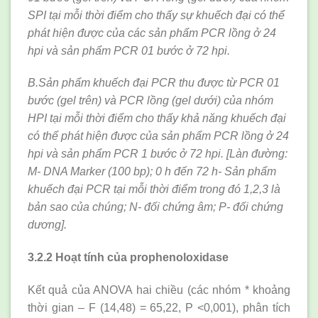
SPI tại mỗi thời điểm cho thấy sự khuếch đại có thể
phát hiện được của các sản phẩm PCR lồng ở 24
hpi và sản phẩm PCR
01 bước
ở 72 hpi.
B.Sản phẩm khuếch đại PCR thu được từ PCR 01
bước
(gel trên) và PCR lồng (gel dưới) của nhóm
HPI tại mỗi thời điểm cho thấy khả năng khuếch đại
có thể phát hiện được của sản phẩm PCR lồng ở 24
hpi và sản phẩm PCR 1
bước
ở 72 hpi. [Làn đường:
M- DNA Marker (100 bp); 0 h đến 72 h- Sản phẩm
khuếch đại PCR tại mỗi thời điểm trong đó 1,2,3 là
bản sao của chúng; N- đối
chứng âm
; P- đối
chứng
dương
].
3.2.2 Hoạt tính của prophenoloxidase
Kết quả của ANOVA hai chiều (các nhóm * khoảng
thời gian – F (14,48) = 65,22, P <0,001), phân tích