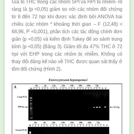
Giá trị THC trong các nhóm SPI và HPI bị nhiễm- rõ
ràng là (p <0,05) giảm so với các nhóm đối chứng
từ 6 đến 72 hpi khi được xác định bởi ANOVA hai
chiều (các nhóm * khoảng thời gian – F (12,48) =
68,96, P <0,001), phân tích các tác động chính đơn
giản (p <0,05) và kiểm định Tukey để so sánh trung
bình (p <0,05) (Bảng 3). Giảm tối đa 47% THC ở 72
hpi với EHP trong các nhóm bị nhiễm. Không có
thay đổi đáng kể nào về THC được quan sát thấy ở
tôm đối chứng (Hình 2).