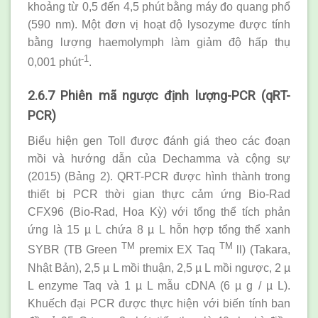
khoảng từ 0,5 đến 4,5 phút bằng máy đo quang phổ
(590 nm). Một đơn vị hoạt độ lysozyme được tính
bằng lượng haemolymph làm giảm độ hấp thụ
-1
0,001 phút
.
2.6.7 Phiên mã ngược định lượng-PCR (qRT-
PCR)
Biểu hiện gen Toll được đánh giá theo các đoạn
mồi và hướng dẫn của Dechamma và cộng sự
(2015) (Bảng 2). QRT-PCR được hình thành trong
thiết bị PCR thời gian thực cảm ứng Bio-Rad
CFX96 (Bio-Rad, Hoa Kỳ) với tổng thể tích phản
ứng là 15 µ L chứa 8 µ L hỗn hợp tổng thể xanh
TM
TM
SYBR (TB Green
premix EX Taq
ll) (Takara,
Nhật Bản), 2,5 µ L mồi thuận, 2,5 µ L mồi ngược, 2 µ
L enzyme Taq và 1 µ L mẫu cDNA (6 µ g / µ L).
Khuếch đại PCR được thực hiện với biến tính ban