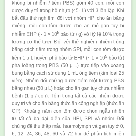
không bị nhiễm / tiêm PBS) gồm 40 con, mỗi con
được duy trì trong hồ nhựa (45- L) với 3 lần lặp. Khi
bắt đầu thử nghiệm, đối với nhóm HPI cho ăn bằng
miệng, mỗi con tôm được cho ăn mô gan tụy bị
5
nhiễm EHP (~ 1 × 10
bào tử / g) với tỷ lệ 10% trọng
lượng cơ thể tươi. Đối với thử nghiệm nhiễm trùng
bằng cách tiêm trong nhóm SPI, mỗi con tôm được
5
tiêm 1 µ L huyền phù bào tử EHP (~ 1 × 10
bào tử)
pha loãng trong PBS (50 µ L) trực tiếp vào xoang
bụng bằng cách sử dụng 1 mL ống tiêm (kim loại 25
viên). Nhóm đối chứng được tiêm một lượng PBS
bằng nhau (50 µ L) hoặc cho ăn gan tụy chưa nhiễm
bệnh (1 g / con). Tôm trong tất cả các nhóm được
duy trì và cho ăn bằng thức ăn công nghiệp (thức ăn
CP). Khoảng năm con tôm được chọn ngẫu nhiên
từ tất cả ba đại diện của HPI, SPI và nhóm Đối
chứng để thu thập mẫu haemolymph và gan tụy ở 0,
6, 12, 24, 36, 48, 60 và 72 hpi để phân tích miễn