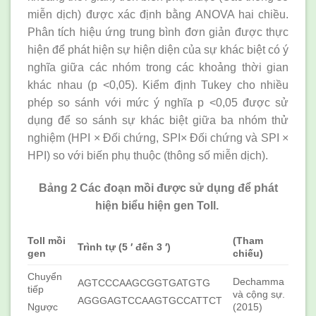
miễn dịch) được xác định bằng ANOVA hai chiều.
Phân tích hiệu ứng trung bình đơn giản được thực
hiện để phát hiện sự hiện diện của sự khác biệt có ý
nghĩa giữa các nhóm trong các khoảng thời gian
khác nhau (p <0,05). Kiểm định Tukey cho nhiều
phép so sánh với mức ý nghĩa p <0,05 được sử
dụng để so sánh sự khác biệt giữa ba nhóm thử
nghiệm (HPI × Đối chứng, SPI× Đối chứng và SPI ×
HPI) so với biến phụ thuộc (thông số miễn dịch).
Bảng 2 Các đoạn mồi được sử dụng để phát
hiện biểu hiện gen Toll.
Toll mồi
(Tham
Trình tự (5 ′ đến 3 ′)
gen
chiếu)
Chuyển
Dechamma
AGTCCCAAGCGGTGATGTG
tiếp
và cộng sự.
AGGGAGTCCAAGTGCCATTCT
(2015)
Ngược