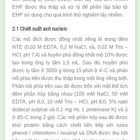
EHP được thu thập và xử lý để phân lập bào tử
EHP sử dụng cho quá trình thử nghiệm lây nhiễm.
2.1 Chiết xuất axit nucleic
Các mô đích được đồng nhất riêng lẻ trong đệm
NTE (0,02 M EDTA, 0,2 M NaCl, và, 0,02 M Tris –
HCl, pH 7,4) và huyền phù đồng nhất mô 10% được
tạo trong ống ly tâm 1,5 mL. Sau đó, huyền phù
được ly tâm ở 3000 g trong 15 phút ở 4◦C và phần
nổi phía trên được thu thập trong một ống riêng biệt.
Phần nổi phía trên sau đó được trộn với một thể tích
đệm phân hủy bằng nhau (100 mM NaCl, 50 mM
EDTA, pH 8,0, 10 mM Tris – HCl, pH 8,0, 5% natri
dodecyl sulphat và 0,1 mg mL 1 proteinase K) và ủ
ở 65◦C trong 2 giờ. Các mô phân hủy sau đó được
khử protein bằng cách chiết liên tiếp với rượu
phenol / chloroform / isoamyl và DNA được thu hồi