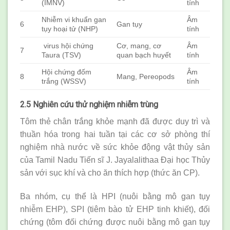
(IMNV)
tính
Nhiễm vi khuẩn gan
Âm
6
Gan tụy
tụy hoại tử (NHP)
tính
virus hội chứng
Cơ, mang, cơ
Âm
7
Taura (TSV)
quan bạch huyết
tính
Hội chứng đốm
Âm
8
Mang, Pereopods
trắng (WSSV)
tính
2.5 Nghiên cứu thử nghiệm nhiễm trùng
Tôm thẻ chân trắng khỏe mạnh đã được duy trì và
thuần hóa trong hai tuần tại các cơ sở phòng thí
nghiệm nhà nước về sức khỏe động vật thủy sản
của Tamil Nadu Tiến sĩ J. Jayalalithaa Đại học Thủy
sản với sục khí và cho ăn thích hợp (thức ăn CP).
Ba nhóm, cụ thể là HPI (nuôi bằng mô gan tụy
nhiễm EHP), SPI (tiêm bào tử EHP tinh khiết), đối
chứng (tôm đối chứng được nuôi bằng mô gan tụy