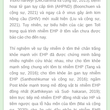
Vibrio harveyi
(Dechamma và cộng sự, 2015), Bệnh
hoại tử gan tụy cấp tính (AHPND) (Boonchuen và
cộng sự, 2021) và ngay cả ở virus gây ánh kim
hồng cầu (SHIV) mới xuất hiện (Liu và cộng sự,
2021). Tuy nhiên, sự biểu hiện của các gen Toll
trong quá trình nhiễm EHP ở tôm vẫn chưa được
báo cáo cho đến nay.
Thí nghiệm về sự lây nhiễm ở tôm thẻ chân trắng
khỏe mạnh với EHP đã được chứng minh bằng
nhiều nghiên cứu khác nhau, như cho tôm khỏe
mạnh sống chung với tôm bị nhiễm EHP (Tang và
cộng sự, 2016); cho tôm khỏe ăn gan tụy nhiễm
EHP (Santhoshkumar và cộng sự, 2016); ngâm
Post khỏe mạnh trong mô động vật bị nhiễm EHP
đồng nhất (Karthikeyan và Sud- hakaran, 2019);
tiêm trực tiếp mô nhiễm EHP đồng nhất vào HP và
tiêm ngược qua lỗ hậu môn của tôm (Mai và cộng
sự, 2020); cho ăn với dây phân bị nhiễm EHP