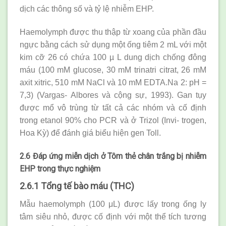
dịch các thông số và tỷ lệ nhiễm EHP.
Haemolymph được thu thập từ xoang của phần đầu
ngực bằng cách sử dụng một ống tiêm 2 mL với một
kim cỡ 26 có chứa 100 µ L dung dịch chống đông
máu (100 mM glucose, 30 mM trinatri citrat, 26 mM
axit xitric, 510 mM NaCl và 10 mM EDTA.Na 2: pH =
7,3) (Vargas- Albores và cộng sự, 1993). Gan tụy
được mổ vô trùng từ tất cả các nhóm và cố định
trong etanol 90% cho PCR và ở Trizol (Invi- trogen,
Hoa Kỳ) để đánh giá biểu hiện gen Toll.
2.6 Đáp ứng miễn dịch ở Tôm thẻ chân trắng bị nhiễm
EHP trong thực nghiệm
2.6.1 Tổng tế bào máu (THC)
Mẫu haemolymph (100 μL) được lấy trong ống ly
tâm siêu nhỏ, được cố định với một thể tích tương