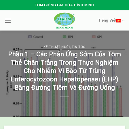
Skip
TÔM GIỐNG GIA HÓA BÌNH MINH
to
content
Tiếng Việt
KỸ THUẬT NUÔI
,
TIN TỨC
Phần 1 – Các Phản Ứng Sớm Của Tôm
Thẻ Chân Trắng Trong Thực Nghiệm
Cho Nhiễm Vi Bào Tử Trùng
Enterocytozoon Hepatopenaei (EHP)
Bằng Đường Tiêm Và Đường Uống