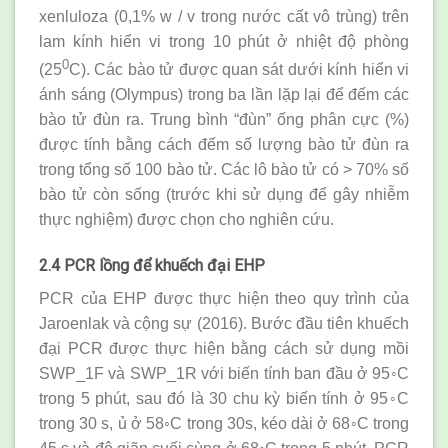
xenluloza (0,1% w / v trong nước cất vô trùng) trên
lam kính hiển vi trong 10 phút ở nhiệt độ phòng
0
(25
C). Các bào tử được quan sát dưới kính hiển vi
ánh sáng (Olympus) trong ba lần lặp lại để đếm các
bào tử đùn ra. Trung bình “đùn” ống phân cực (%)
được tính bằng cách đếm số lượng bào tử đùn ra
trong tổng số 100 bào tử. Các lô bào tử có > 70% số
bào tử còn sống (trước khi sử dụng để gây nhiễm
thực nghiệm) được chọn cho nghiên cứu.
2.4 PCR lồng để khuếch đại EHP
PCR của EHP được thực hiện theo quy trình của
Jaroenlak và cộng sự (2016). Bước đầu tiên khuếch
đại PCR được thực hiện bằng cách sử dụng mồi
SWP_1F và SWP_1R với biến tính ban đầu ở 95◦C
trong 5 phút, sau đó là 30 chu kỳ biến tính ở 95◦C
trong 30 s, ủ ở 58◦C trong 30s, kéo dài ở 68◦C trong