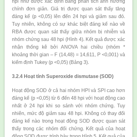
hpi như được xác định bằng phân tích ảnh hưởng
chính đơn giản. Giá trị được quan sát thấy tăng
đáng kể (p <0,05) lên đến 24 hpi và giảm sau đó.
Tuy nhiên, không có sự khác biệt đáng kể nào về
RBA được quan sát thấy giữa nhóm bị nhiễm và
nhóm chứng sau 48 hpi (Hình 4). Kết quả được xác
nhận thống kê bởi ANOVA hai chiều (nhóm *
khoảng thời gian – F (14,48) = 14,611, P <0,001) và
kiểm định Tukey (p <0,05) (Bảng 3).
3.2.4 Hoạt tính Superoxide dismutase (SOD)
Hoạt động SOD ở cả hai nhóm HPI và SPI cao hơn
đáng kể (p <0,05) từ 6 đến 48 hpi với hoạt động cao
nhất ở 24 hpi khi so sánh với nhóm chứng. Tuy
nhiên, mức độ giảm sau 48 hpi. Không có thay đổi
đáng kể nào trong hoạt động SOD được quan sát
thấy trong các nhóm đối chứng. Kết quả của hoạt
động SOD được trình bày trong Hình 5. Kết quả của