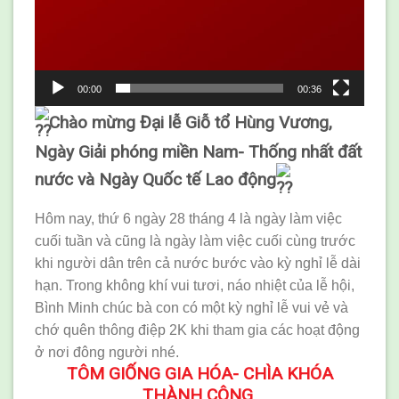
00:00
00:36
Chào mừng Đại lễ Giỗ tổ Hùng Vương,
Ngày Giải phóng miền Nam- Thống nhất đất
nước và Ngày Quốc tế Lao động
Hôm nay, thứ 6 ngày 28 tháng 4 là ngày làm việc
cuối tuần và cũng là ngày làm việc cuối cùng trước
khi người dân trên cả nước bước vào kỳ nghỉ lễ dài
hạn. Trong không khí vui tươi, náo nhiệt của lễ hội,
Bình Minh chúc bà con có một kỳ nghỉ lễ vui vẻ và
chớ quên thông điệp 2K khi tham gia các hoạt động
ở nơi đông người nhé.
TÔM GIỐNG GIA HÓA- CHÌA KHÓA
THÀNH CÔNG