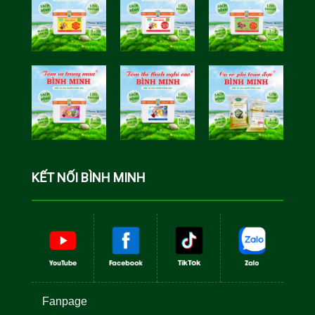
Tôm Sú Gia
Cua Sinh
Hóa Bình
Học Bình
Minh
Minh
Cá Rô Phi
Toàn Đực
KẾT NỐI BÌNH MINH
Fanpage