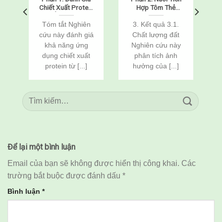
m
Chiết Xuất Protein
Hợp Tôm Thẻ
Từ Ấu Trùng Sâu
Chân Trắng
Bột Vàng
(Penaeus
Tóm tắt Nghiên
3. Kết quả 3.1.
(Tenebrio molitor)
vannamei) Và Cá
cứu này đánh giá
Chất lượng đất
Như Một Chất Bảo
Rô Phi
khả năng ứng
Nghiên cứu này
Vệ Chống Đông
(Oreochromis
h
dụng chiết xuất
phân tích ảnh
Lạnh Cho Tôm Thẻ
niloticus) Thông
Chân Trắng Đông
Qua Cải Tạo Đất
protein từ [...]
hưởng của [...]
Lạnh
Để lại một bình luận
Email của bạn sẽ không được hiển thị công khai.
Các
trường bắt buộc được đánh dấu
*
Bình luận
*