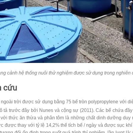
ng cảnh hệ thống nuôi thử nghiệm được sử dụng trong nghiên 
n cứu
ngoài trời được sử dụng bằng 75 bể tròn polypropylene với diệ
 tả trước đây bởi Nunes và cộng sự (2011). Các bể chứa đầ
, với thức ăn thừa và phân tôm là những chất dinh dưỡng duy 
 được thay với tỷ lệ 14,2% thể tích bể / ngày và được sục khí l
ương đối ổn định trong suốt quá trình thí nghiệm, lần lượt là: 