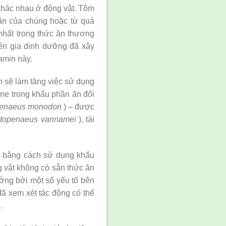
t khác nhau ở động vật. Tôm
 ăn của chúng hoặc từ quá
 nhất trong thức ăn thương
ên gia dinh dưỡng đã xây
amin này.
 ​​sẽ làm tăng việc sử dụng
nine trong khẩu phần ăn đối
enaeus monodon
) – được
itopenaeus vannamei
), tài
ện bằng cách sử dụng khẩu
g vật không có sẵn thức ăn
ởng bởi một số yếu tố bên
đã xem xét tác động có thể
.