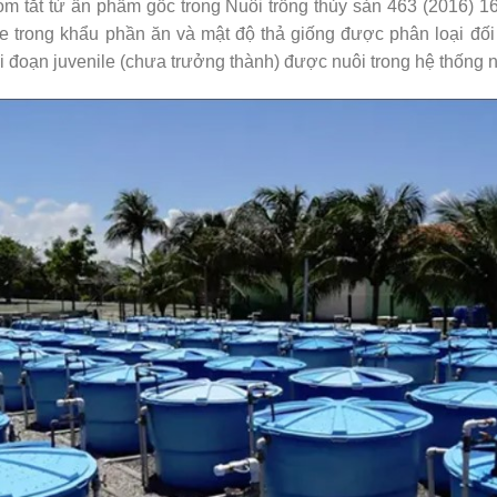
m tắt từ ấn phẩm gốc trong Nuôi trồng thủy sản 463 (2016) 1
 trong khẩu phần ăn và mật độ thả giống được phân loại đối 
ai đoạn juvenile (chưa trưởng thành) được nuôi trong hệ thống 