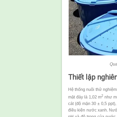
Qua
Thiết
lập nghiê
Hệ thống nuôi thử nghiệm 
2
mặt đáy là 1,02 m
như mô
cát (độ mặn 30 ± 0,5 ppt)
điều kiện nước xanh. Nước
pH và độ trong của nước t