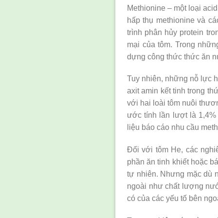
Methionine – một loại acid
hấp thụ methionine và cá
trình phân hủy protein tr
mại của tôm. Trong nhữn
dựng công thức thức ăn nu
Tuy nhiên, những nỗ lực hi
axit amin kết tinh trong t
với hai loài tôm nuôi thư
ước tính lần lượt là 1,4% 
liệu báo cáo nhu cầu methi
Đối với tôm He, các nghi
phần ăn tinh khiết hoặc b
tự nhiên. Nhưng mặc dù n
ngoài như chất lượng nước
có của các yếu tố bên ngo