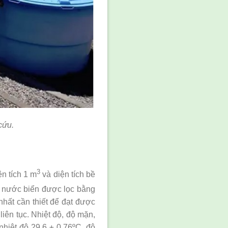
cứu.
3
n tích 1 m
và diện tích bề
y nước biển được lọc bằng
nhất cần thiết để đạt được
iên tục. Nhiệt độ, độ mặn,
nhiệt độ 29,6 ± 0,76ºC, độ