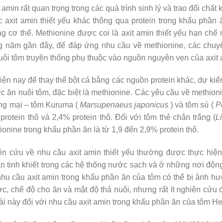
 amin rất quan trọng trong các quá trình sinh lý và trao đổi chấ
c axit amin thiết yếu khác thông qua protein trong khẩu phần
ong cơ thể. Methionine được coi là axit amin thiết yếu hạn chế
g năm gần đây, để đáp ứng nhu cầu về methionine, các chuy
ôi tôm truyền thống phụ thuộc vào nguồn nguyên vẹn của axit 
ện nay để thay thế bột cá bằng các nguồn protein khác, dự kiến
hức ăn nuôi tôm, đặc biệt là methionine. Các yêu cầu về methio
ơng mại – tôm Kuruma (
Marsupenaeus japonicus
) và tôm sú (
P
protein thô và 2,4% protein thô. Đối với tôm thẻ chân trắng (
L
onine trong khẩu phần ăn là từ 1,9 đến 2,9% protein thô.
ên cứu về nhu cầu axit amin thiết yếu thường được thực hi
án tinh khiết trong các hệ thống nước sạch và ở những nơi độn
hu cầu axit amin trong khẩu phần ăn của tôm có thể bị ảnh hư
, chế độ cho ăn và mật độ thả nuôi, nhưng rất ít nghiên cứu 
ài này đối với nhu cầu axit amin trong khẩu phần ăn của tôm He