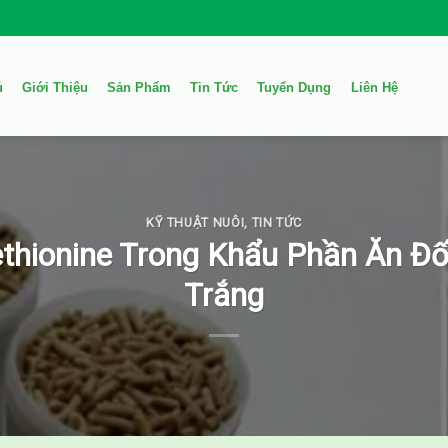
ủ
Giới Thiệu
Sản Phẩm
Tin Tức
Tuyển Dụng
Liên Hệ
KỸ THUẬT NUÔI
,
TIN TỨC
hionine Trong Khẩu Phần Ăn Đố
Trắng