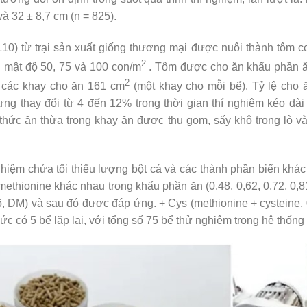
và 32 ± 8,7 cm (n = 825).
10) từ trại sản xuất giống thương mại được nuôi thành tôm co
2
i mật độ 50, 75 và 100 con/m
. Tôm được cho ăn khẩu phần ă
2
 các khay cho ăn 161 cm
(một khay cho mỗi bể). Tỷ lệ cho 
g thay đổi từ 4 đến 12% trong thời gian thí nghiệm kéo dài 
thức ăn thừa trong khay ăn được thu gom, sấy khô trong lò v
iệm chứa tối thiểu lượng bột cá và các thành phần biển khác 
ethionine khác nhau trong khẩu phần ăn (0,48, 0,62, 0,72, 0,
hô, DM) và sau đó được đáp ứng. + Cys (methionine + cysteine, 0
 có 5 bể lặp lại, với tổng số 75 bể thử nghiệm trong hệ thống n