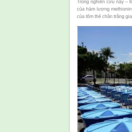
Trong nghiên cứu này – tó
của hàm lượng methionine
của tôm thẻ chân trắng gi