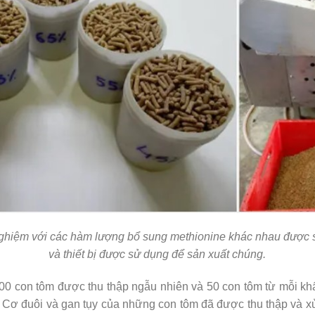
ghiệm với các hàm lượng bổ sung methionine khác nhau được 
và thiết bị được sử dụng để sản xuất chúng.
100 con tôm được thu thập ngẫu nhiên và 50 con tôm từ mỗi k
 Cơ đuôi và gan tụy của những con tôm đã được thu thập và x