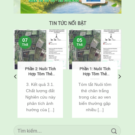
TIN TỨC NỔI BẬT
07
05
Th8
Th8
Phần 2: Nuôi Tích
Phần 1: Nuôi Tích
o
Hợp Tôm Thẻ
Hợp Tôm Thẻ
Chân Trắng
Chân Trắng
(Penaeus
(Penaeus
o
3. Kết quả 3.1.
Tóm tắt Nuôi tôm
vannamei) Và Cá
vannamei) Và Cá
Chất lượng đất
thẻ chân trắng
n
Rô Phi
Rô Phi
Nghiên cứu này
trong các ao ven
(Oreochromis
(Oreochromis
c
phân tích ảnh
biển thường gặp
niloticus) Thông
niloticus) Thông
Qua Cải Tạo Đất
Qua Cải Tạo Đất
hưởng của [...]
nhiều [...]