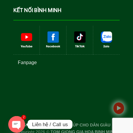
Toàn Đực
KẾT NỐI BÌNH MINH
Fanpage
2
Liên hệ / Call us
GIỐNG TỐT TÔM TO - GIÚP CHO DÂN GIÀU
Copyright 2026 ©
TOM GIONG GIA HOA BINH MINH