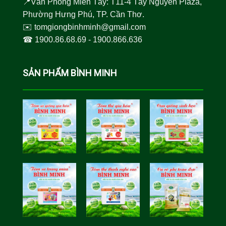
📍Văn Phòng Miền Tây: T11-4 Tây Nguyên Plaza,
Phường Hưng Phú, TP. Cần Thơ.
✉️
tomgiongbinhminh@gmail.com
☎︎
1900.86.68.69
-
1900.866.636
SẢN PHẨM BÌNH MINH
Tôm Sú Gia
Cua Sinh
Hóa Bình
Học Bình
Minh
Minh
Cá Rô Phi